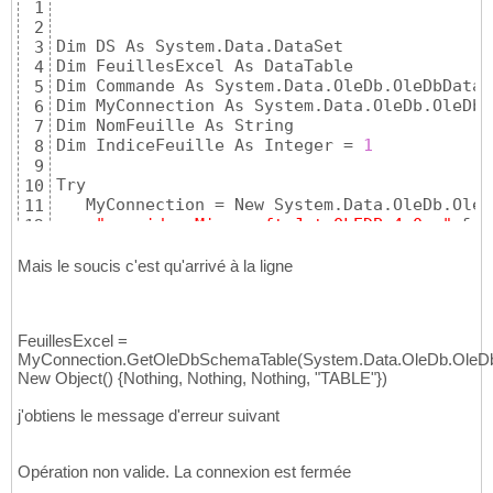
1
2
Dim DS As System.Data.DataSet

3
Dim FeuillesExcel As DataTable

4
Dim Commande As System.Data.OleDb.OleDbDataA
5
Dim MyConnection As System.Data.OleDb.OleDbC
6
Dim NomFeuille As String

7
Dim IndiceFeuille As Integer = 
1
8
9
Try

10
   MyConnection = New System.Data.OleDb.OleD
11
"provider=Microsoft.Jet.OLEDB.4.0; "
 & _

12
"data source=C:\Projets\Test\TestFichier
13
"Extended Properties=Excel 8.0;"
)
14
Mais le soucis c'est qu'arrivé à la ligne
15
16
(
System.Data.OleDb.OleDbSchemaGuid.Tables, N
17
FeuillesExcel =
 Nothing, Nothing, 
"TABLE"
}
)
18
MyConnection.GetOleDbSchemaTable(System.Data.OleDb.OleD
    NomFeuille = 
"["
 & FeuillesExcel.Rows
(
In
19
New Object() {Nothing, Nothing, Nothing, "TABLE"})
(
"TABLE_NAME"
)
.ToString
(
)
 & 
"]"
20
21
j'obtiens le message d'erreur suivant
    Commande = New System.Data.OleDb.OleDbDa
22
"select * from "
 & NomFeuille, MyConne
23
24
Opération non valide. La connexion est fermée
    DS = New System.Data.DataSet

25