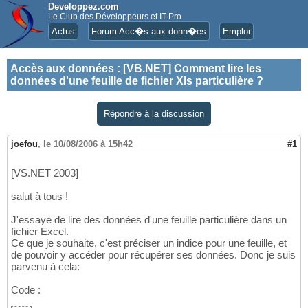
Developpez.com
Le Club des Développeurs et IT Pro
Actus
Forum Acc�s aux donn�es
Emploi
Accès aux données
:
[VB.NET] Comment lire les
données d'une feuille de fichier Xls particulière ?
Répondre à la discussion
joefou
,
le 10/08/2006 à 15h42
#1
[VS.NET 2003]
salut à tous !
J'essaye de lire des données d'une feuille particulière dans un
fichier Excel.
Ce que je souhaite, c'est préciser un indice pour une feuille, et
de pouvoir y accéder pour récupérer ses données. Donc je suis
parvenu à cela:
Code :