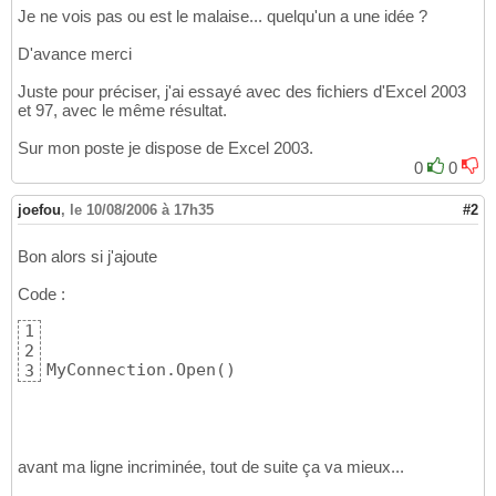
    Commande.Fill
(
DS
)
26
Je ne vois pas ou est le malaise... quelqu'un a une idée ?
    Commande.FillSchema
(
DS, SchemaType.Mappe
27
    DataGrid1.DataSource = DS

28
D'avance merci
29
 Catch ex As Exception

30
Juste pour préciser, j'ai essayé avec des fichiers d'Excel 2003
    MsgBox
(
ex.Message
)
31
et 97, avec le même résultat.
 Finally

32
Sur mon poste je dispose de Excel 2003.
    If Not MyConnection Is Nothing Then

33
       MyConnection.Close
(
)
0
0
34
    End If

35
 End Try
36
joefou
,
le 10/08/2006 à 17h35
#2
Bon alors si j'ajoute
Code :
1
2
MyConnection.Open
(
)
3
avant ma ligne incriminée, tout de suite ça va mieux...