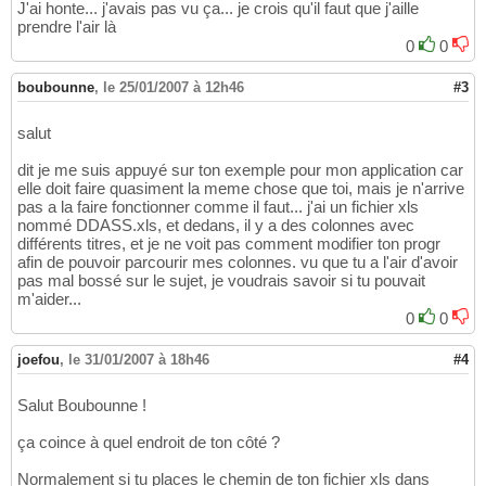
J'ai honte... j'avais pas vu ça... je crois qu'il faut que j'aille
prendre l'air là
0
0
boubounne
,
le 25/01/2007 à 12h46
#3
salut
dit je me suis appuyé sur ton exemple pour mon application car
elle doit faire quasiment la meme chose que toi, mais je n'arrive
pas a la faire fonctionner comme il faut... j'ai un fichier xls
nommé DDASS.xls, et dedans, il y a des colonnes avec
différents titres, et je ne voit pas comment modifier ton progr
afin de pouvoir parcourir mes colonnes. vu que tu a l'air d'avoir
pas mal bossé sur le sujet, je voudrais savoir si tu pouvait
m'aider...
0
0
joefou
,
le 31/01/2007 à 18h46
#4
Salut Boubounne !
ça coince à quel endroit de ton côté ?
Normalement si tu places le chemin de ton fichier xls dans