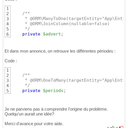
1
/**
2
     * @ORM\ManyToOne(targetEntity="App\Entit
3
     * @ORM\JoinColumn(nullable=false)
4
     */
5
private
$advert
;
6
Et dans mon annonce, on retrouve les différentes périodes :
Code :
1
/**
2
     * @ORM\OneToMany(targetEntity="App\Entit
3
     */
4
private
$periods
;
5
Je ne parviens pas à comprendre l'origine du problème.
Quelqu'un aurait une idée?
Merci d'avance pour votre aide.