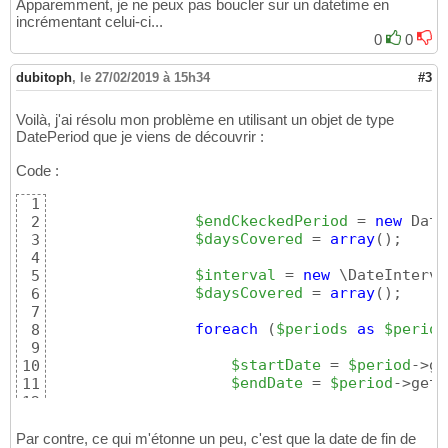
}
14
Apparemment, je ne peux pas boucler sur un datetime en
incrémentant celui-ci...
15
}
16
0
0
dubitoph
,
le 27/02/2019 à 15h34
#3
Voilà, j'ai résolu mon problème en utilisant un objet de type
DatePeriod que je viens de découvrir :
Code :
1
$endCkeckedPeriod
 = 
new
 Date
2
$daysCovered
 = 
array
(
)
;

3
4
$interval
 = 
new
 \DateInterva
5
$daysCovered
 = 
array
(
)
;

6
7
foreach
(
$periods
as
$period
8
9
$startDate
 = 
$period
->ge
10
$endDate
 = 
$period
->getE
11
12
$daterange
 = 
new
 \DatePe
13
14
Par contre, ce qui m'étonne un peu, c'est que la date de fin de