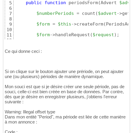
public
function
 periodsForm
(
Advert 
$adve
5
6
$numberPeriods
 = count
(
$advert
->getP
7
8
$form
 = 
$this
->createForm
(
PeriodsAdv
9
10
$form
->handleRequest
(
$request
)
;

11
12
if
(
$form
->isSubmitted
(
)
 && 
$form
->i
13
...

14
Ce qui donne ceci :
$manager
->persist
(
$advert
)
;

15
$manager
->flush
(
)
;

16
...

17
Si on clique sur le bouton ajouter une prériode, on peut ajouter
}
18
une (ou plusieurs) périodes de manière dynamique.
19
return
$this
->render
(
'road_trip/crea
20
Mon souci est que si je désire créer une seule période, pas de
}
21
souci, celle-ci est bien créée en base de données. Par contre,
dès que je désire en enregistrer plusieurs, j'obtiens l'erreur
suivante :
Warning: Illegal offset type
Dans mon entité "Period", ma période est liée de cette manière
à mon annonce :
Code :