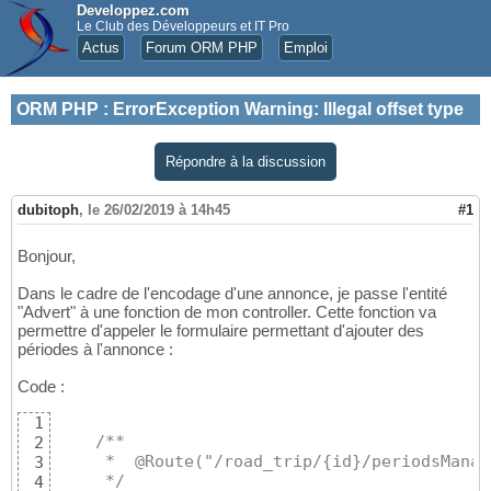
Developpez.com
Le Club des Développeurs et IT Pro
Actus
Forum ORM PHP
Emploi
ORM PHP
:
ErrorException Warning: Illegal offset type
Répondre à la discussion
dubitoph
,
le 26/02/2019 à 14h45
#1
Bonjour,
Dans le cadre de l'encodage d'une annonce, je passe l'entité
"Advert" à une fonction de mon controller. Cette fonction va
permettre d'appeler le formulaire permettant d'ajouter des
périodes à l'annonce :
Code :
1
/**
2
     *  @Route("/road_trip/{id}/periodsManag
3
     */
4