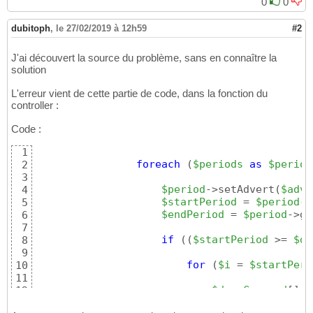
0
0
dubitoph
,
le 27/02/2019 à 12h59
#2
J'ai découvert la source du problème, sans en connaître la
solution
L'erreur vient de cette partie de code, dans la fonction du
controller :
Code :
1
foreach
(
$periods
as
$period
2
3
$period
->setAdvert
(
$adve
4
$startPeriod
 = 
$period
->
5
$endPeriod
 = 
$period
->ge
6
7
if
(
(
$startPeriod
 >= 
$da
8
9
for
(
$i
 = 
$startPeri
10
11
$daysCovered
[
]
 =
12
13