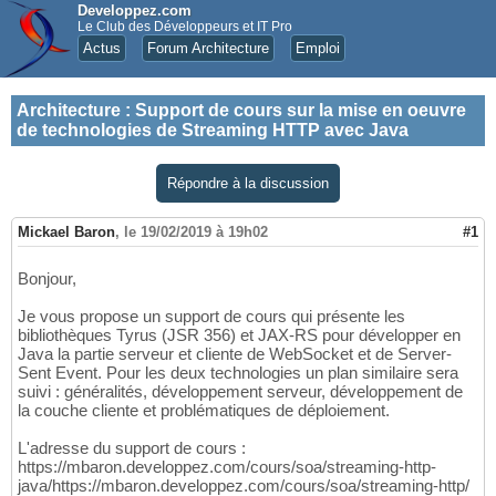
Developpez.com
Le Club des Développeurs et IT Pro
Actus
Forum Architecture
Emploi
Architecture
:
Support de cours sur la mise en oeuvre
de technologies de Streaming HTTP avec Java
Répondre à la discussion
Mickael Baron
,
le 19/02/2019 à 19h02
#1
Bonjour,
Je vous propose un support de cours qui présente les
bibliothèques Tyrus (JSR 356) et JAX-RS pour développer en
Java la partie serveur et cliente de WebSocket et de Server-
Sent Event. Pour les deux technologies un plan similaire sera
suivi : généralités, développement serveur, développement de
la couche cliente et problématiques de déploiement.
L'adresse du support de cours :
https://mbaron.developpez.com/cours/soa/streaming-http-
java/https://mbaron.developpez.com/cours/soa/streaming-http/