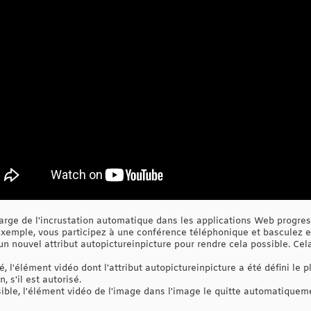
arge de l'incrustation automatique dans les applications Web progress
 exemple, vous participez à une conférence téléphonique et basculez e
un nouvel attribut autopictureinpicture pour rendre cela possible. Ce
 l'élément vidéo dont l'attribut autopictureinpicture a été défini le
 s'il est autorisé.
ible, l'élément vidéo de l'image dans l'image le quitte automatiquem