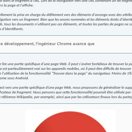
exte dans le fragment d’URL. Lors de la navigation vers une URL contenant un tel fragm
ns la page et l'affiche.
llement la prise en charge du défilement vers des éléments d'ancrage avec des attrib
igation vers un fragment. Bien que les ancres nommées et les éléments dotés d'identifi
b, tous les documents n'utilisent pas ces éléments, et toutes les parties de pages ne 
d'identifiants.
 ce développement, l’ingénieur Chrome avance que
 lire une partie spécifique d'une page Web, il peut s'avérer fastidieux de trouver la 
 est particulièrement vrai sur les appareils mobiles, où il peut être difficile de trouve
e l'utilisation de la fonctionnalité "Trouver dans la page" du navigateur. Moins de 1% d
rome sous Android.
rect vers une partie spécifique d’une page Web, nous proposons de généraliser le supp
ficateur de fragment. Nous pensons que cette fonctionnalité pourrait être utilisée par 
 référence Wikipedia, par exemple), ainsi que par les utilisateurs finaux lors du parta