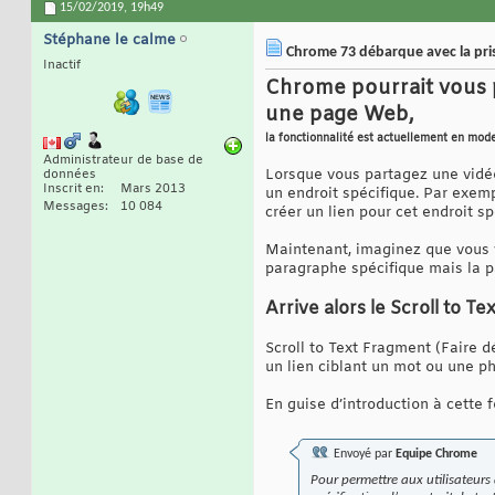
15/02/2019,
19h49
Stéphane le calme
Chrome 73 débarque avec la pris
Inactif
Chrome pourrait vous p
une page Web,
la fonctionnalité est actuellement en mod
Administrateur de base de
Lorsque vous partagez une vidéo
données
Inscrit en
Mars 2013
un endroit spécifique. Par exem
Messages
10 084
créer un lien pour cet endroit sp
Maintenant, imaginez que vous v
paragraphe spécifique mais la p
Arrive alors le Scroll to T
Scroll to Text Fragment (Faire d
un lien ciblant un mot ou une p
En guise d’introduction à cette 
Envoyé par
Equipe Chrome
Pour permettre aux utilisateur