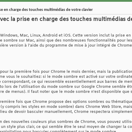
e en charge des touches multimédias de votre clavier
c la prise en charge des touches multimédias de 
indows, Mac, Linux, Android et iOS. Cette version inclut la prise en
e sombre sur Mac, ainsi que des nombreuses fonctionnalités pour le
nière version à l'aide du programme de mise à jour intégré de Chrome
ur la première fois pour Chrome le mois dernier, mais la publication 
e vous le souhaitiez: si le mode sombre est activé sur votre ordinat
orrespondant, ce qui ressemble essentiellement aux barres de men
to lors de l'utilisation du mode sombre sur Google Chrome semble être
rre de menus). Il faut noter que le mode sombre n’est disponible que
première fois que Chrome propose des options sombres ou thématiqu
 compris les styles en mode sombre) dans Chrome Web Store, mais la 
 lieu de devoir basculer manuellement, Chrome respectera simplemen
 fan des nouvelles couleurs plus sombres de Chrome, vous pouvez util
 un style plus clair, ce qui semble être le seul moyen de changer la co
exploitation pour basculer complètement sur le mode sombre.