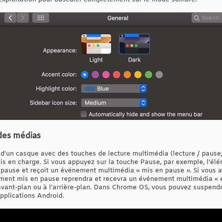
 des médias
 d'un casque avec des touches de lecture multimédia (lecture / pause,
is en charge. Si vous appuyez sur la touche Pause, par exemple, l'él
pause et reçoit un événement multimédia « mis en pause ». Si vous a
ent mis en pause reprendra et recevra un événement multimédia « en
avant-plan ou à l'arrière-plan. Dans Chrome OS, vous pouvez suspendr
pplications Android.