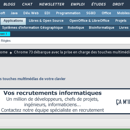
BLOGS
CHAT
NEWSLETTER
EMPLOI
ÉTUDES
DROIT
oft
Java
Dév. Web
EDI
Programmation
SGBD
Office
Mobiles
Applications
Libres & Open Source
OpenOffice & LibreOffice
Projets
Systèmes d'information Géographique
Robotique
Bioinformatique
Livres
ent !
Règles
rome
Chrome 73 débarque avec la prise en charge des touches multimédia
s touches multimédias de votre clavier