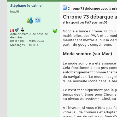
Stéphane le calme
Chrome 73 débarque avec la pris
Inactif
Chrome 73 débarque ave
et le support des PWA pour macOS
Google a lancé Chrome 73 pour W
Administrateur de base de
matérielles, des PWA et du mod
données
maintenant mettre à jour la der
Inscrit en
Mars 2013
partir de google.com/chrome.
Messages
10 084
Mode sombre (sur Mac)
Le mode sombre a été annoncé po
Cela fonctionne à peu près comm
automatiquement comme thème c
du navigateur. (Le mode Incogni
d'une nouvelle icône dans la ba
Ce n’est techniquement pas la 
temps des thèmes pour Chrome (y
au niveau du système. Ainsi, au
À l'inverse, si vous n'êtes pas
votre jeu de couleurs et adopter
paramètres de votre système d'