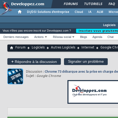
FORUMS
TUTORIELS
FAQ
DI/DSI Solutions d'entreprise
Cloud
IA
ALM
Micros
Logiciels
Vous n'êtes pas encore inscrit sur Developpez.com ?
Inscrivez-vous gratuitem
Derniers messages
Actions
Réseau social
Blogs
Agenda
Chat
Forum
Logiciels
Autres Logiciels
Internet
Google Ch
+
Signaler un problème
Répondre à la discussion
Discussion :
Chrome 73 débarque avec la prise en charge de
Sujet :
Google Chrome