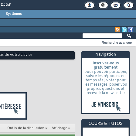
CLUB
Systèmes
Recherche avancée
Navigation
s de votre clavier
Inscrivez-vous
gratuitement
pour pouvoir participer,
suivre les réponses en
temps réel, voter pour
les messages, poser vos
propres questions et
recevoir la newsletter
Outils de la discussion
Affichage