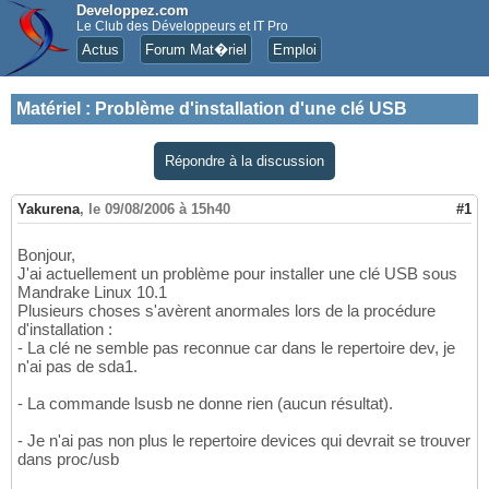
Developpez.com
Le Club des Développeurs et IT Pro
Actus
Forum Mat�riel
Emploi
Matériel
:
Problème d'installation d'une clé USB
Répondre à la discussion
Yakurena
,
le 09/08/2006 à 15h40
#1
Bonjour,
J'ai actuellement un problème pour installer une clé USB sous
Mandrake Linux 10.1
Plusieurs choses s'avèrent anormales lors de la procédure
d'installation :
- La clé ne semble pas reconnue car dans le repertoire dev, je
n'ai pas de sda1.
- La commande lsusb ne donne rien (aucun résultat).
- Je n'ai pas non plus le repertoire devices qui devrait se trouver
dans proc/usb