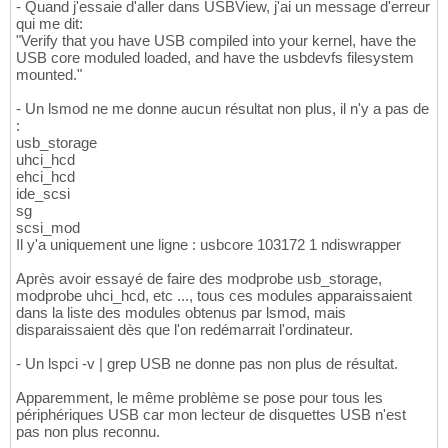
- Quand j'essaie d'aller dans USBView, j'ai un message d'erreur
qui me dit:
"Verify that you have USB compiled into your kernel, have the
USB core moduled loaded, and have the usbdevfs filesystem
mounted."
- Un lsmod ne me donne aucun résultat non plus, il n'y a pas de
:
usb_storage
uhci_hcd
ehci_hcd
ide_scsi
sg
scsi_mod
Il y'a uniquement une ligne : usbcore 103172 1 ndiswrapper
Après avoir essayé de faire des modprobe usb_storage,
modprobe uhci_hcd, etc ..., tous ces modules apparaissaient
dans la liste des modules obtenus par lsmod, mais
disparaissaient dès que l'on redémarrait l'ordinateur.
- Un lspci -v | grep USB ne donne pas non plus de résultat.
Apparemment, le même problème se pose pour tous les
périphériques USB car mon lecteur de disquettes USB n'est
pas non plus reconnu.