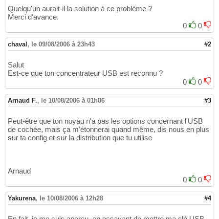
Quelqu'un aurait-il la solution à ce problème ?
Merci d'avance.
0
0
chaval
,
le 09/08/2006 à 23h43
#2
Salut
Est-ce que ton concentrateur USB est reconnu ?
0
0
Arnaud F.
,
le 10/08/2006 à 01h06
#3
Peut-être que ton noyau n'a pas les options concernant l'USB
de cochée, mais ça m'étonnerai quand même, dis nous en plus
sur ta config et sur la distribution que tu utilise
Arnaud
0
0
Yakurena
,
le 10/08/2006 à 12h28
#4
En fait, je me suis aperçu, en essayant de mettre ma clé USB