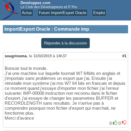
Developpez.com
Le Club des Développeurs et IT Pro
Actus
Forum Import/Export Oracle
Emploi
Import/Export Oracle
:
Commande imp
Répondre à la discussion
sougrinoma
,
le 11/02/2019 à 14h37
#1
Bonsoir tout le monde.
J'ai une machine sur laquelle tournait W7 64bits en anglais et
j'importais sans problèmes un export que j'ai. Ensuite j'ai
réinstalle mon système j'ai mis W7 64 bits en francais et depuis
ce moment quand j'essaye d'importer mon fichier j'ai l'erreur
suivante: IMP-00008 instruction non reconnu dans le fichier
d'export. j'ai essaye de changer les parametres BUFFER et
RECORDLENGTH sans resultats. Je n'arrive pas à
comprendre pourquoi mon fichier d'export qui marchait, ne
fonctionne plus.
Merci d'avance
0
0