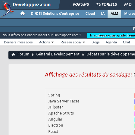
FORUMS
TUTORIELS
FAQ
DI/DSI Solutions d'entreprise
Cloud
IA
ALM
Micros
Vous n'êtes pas encore inscrit sur Developpez.com ?
Inscrivez-vous gratuitem
Derniers messages
Actions
Réseau social
Blogs
Agenda
Chat
Forum
Général Développement
Débats sur le développemen
Affichage des résultats du sondage:
Spring
Java Server Faces
JHipster
Apache Struts
Angular
Electron
React