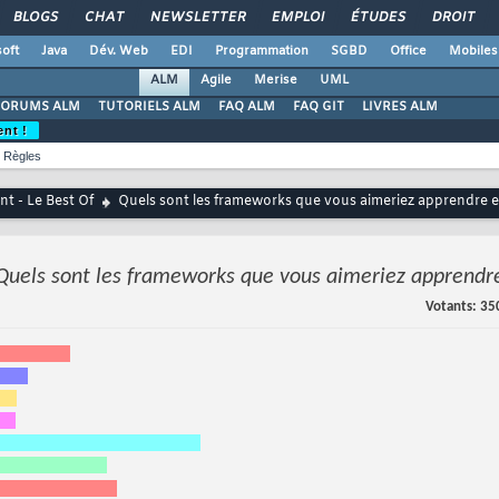
BLOGS
CHAT
NEWSLETTER
EMPLOI
ÉTUDES
DROIT
oft
Java
Dév. Web
EDI
Programmation
SGBD
Office
Mobiles
ALM
Agile
Merise
UML
FORUMS ALM
TUTORIELS ALM
FAQ ALM
FAQ GIT
LIVRES ALM
ent !
Règles
t - Le Best Of
Quels sont les frameworks que vous aimeriez apprendre e
Quels sont les frameworks que vous aimeriez apprendr
Votants
35