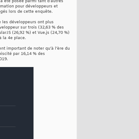
a été posée parmi tant d'autres
mmation pour développeurs et
ogés lors de cette enquête.
e les développeurs ont plus
veloppeur sur trois (32,63 % des
larJS (26,92 %) et Vue.js (24,70 %)
 la 4e place.
nt important de noter qu'à l'ère du
biscité par 16,14 % des
019.