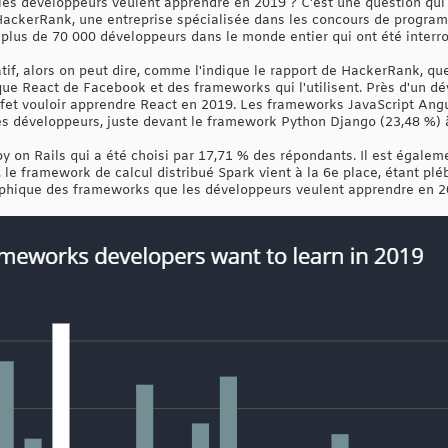
es développeurs veulent apprendre en 2019 ? C'est une question qui 
HackerRank, une entreprise spécialisée dans les concours de progra
 plus de 70 000 développeurs dans le monde entier qui ont été interr
atif, alors on peut dire, comme l'indique le rapport de HackerRank, qu
ue React de Facebook et des frameworks qui l'utilisent. Près d'un dé
ffet vouloir apprendre React en 2019. Les frameworks JavaScript Angu
les développeurs, juste devant le framework Python Django (23,48 %) à
 on Rails qui a été choisi par 17,71 % des répondants. Il est égaleme
 le framework de calcul distribué Spark vient à la 6e place, étant plé
aphique des frameworks que les développeurs veulent apprendre en 2