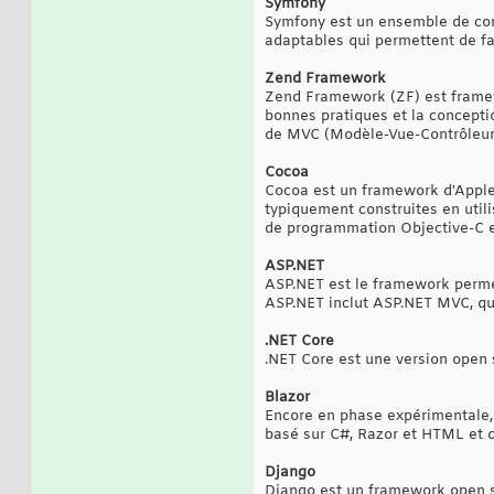
Symfony
Symfony est un ensemble de comp
adaptables qui permettent de fac
Zend Framework
Zend Framework (ZF) est frame
bonnes pratiques et la conceptio
de MVC (Modèle-Vue-Contrôleur),
Cocoa
Cocoa est un framework d'Apple
typiquement construites en utili
de programmation Objective-C e
ASP.NET
ASP.NET est le framework perme
ASP.NET inclut ASP.NET MVC, qu
.NET Core
.NET Core est une version open
Blazor
Encore en phase expérimentale, 
basé sur C#, Razor et HTML et 
Django
Django est un framework open s