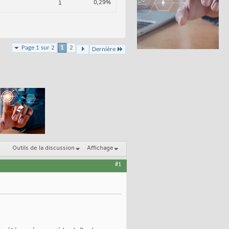
0,29%
1
Page 1 sur 2
1
2
Dernière
Outils de la discussion
Affichage
#1