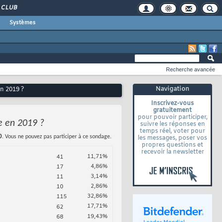
CLUB
Systèmes
Recherche avancée
Navigation
n 2019 ?
Inscrivez-vous
gratuitement
pour pouvoir participer,
e en 2019 ?
suivre les réponses en
temps réel, voter pour
0
. Vous ne pouvez pas participer à ce sondage.
les messages, poser vos
propres questions et
recevoir la newsletter
11,71%
41
4,86%
17
3,14%
11
2,86%
10
32,86%
115
17,71%
62
19,43%
68