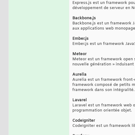
Express.js est un framework pou
développement de serveur en No
Backbone.js
Backbone.js est un framework Ja
aux applications web monopage
Ember.js
Ember.js est un framework JavaS
Meteor
Meteor est un framework open s
nouvelle génération » induisant
Aurelia
Aurelia est un framework front-
framework composé de petits mod
framework dans son intégralité.
Lavarel
Laravel est un framework web o
programmation orientée objet.
CodeIgniter
CodeIgniter est un framework li