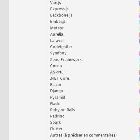
Vue.js
Express.js
Backbone.js
Ember.js
Meteor
Aurelia
Laravel
CodeIgniter
Symfony
Zend Framework
Cocoa
ASP.NET
.NET Core
Blazor
Django
Pyramid
Flask
Ruby on Rails
Padrino
Spark
Flutter
Autres (à préciser en commentaires)