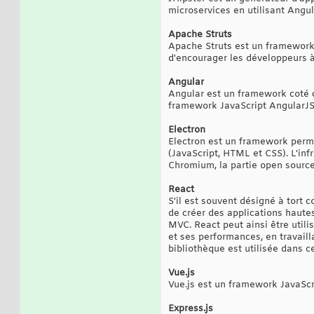
microservices en utilisant Angu
Apache Struts
Apache Struts est un framework l
d'encourager les développeurs à
Angular
Angular est un framework coté c
framework JavaScript AngularJS,
Electron
Electron est un framework perm
(JavaScript, HTML et CSS). L'infr
Chromium, la partie open sourc
React
S'il est souvent désigné à tort
de créer des applications haute
MVC. React peut ainsi être util
et ses performances, en travaill
bibliothèque est utilisée dans 
Vue.js
Vue.js est un framework JavaScr
Express.js