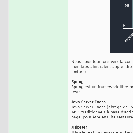
Nous nous tournons vers la com
membres aimeraient apprendre en 
limiter :
Spring
Spring est un framework libre pou
tests.
Java Server Faces
Java Server Faces (abrégé en J
MVC traditionnels à base d'actio
page, pour être ensuite restauré
JHipster
JHipster est un générateur d'ap