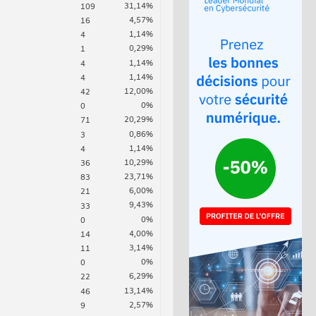
31,14%
109
4,57%
16
1,14%
4
0,29%
1
1,14%
4
1,14%
4
12,00%
42
0%
0
20,29%
71
0,86%
3
1,14%
4
10,29%
36
23,71%
83
6,00%
21
9,43%
33
0%
0
4,00%
14
3,14%
11
0%
0
6,29%
22
13,14%
46
2,57%
9