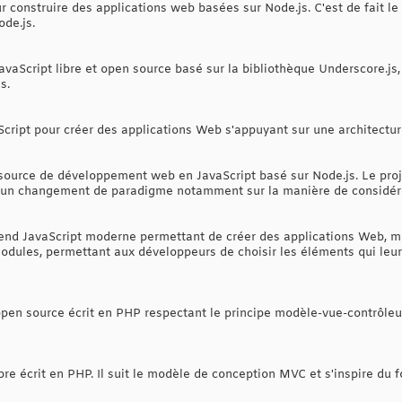
r construire des applications web basées sur Node.js. C'est de fait l
de.js.
vaScript libre et open source basé sur la bibliothèque Underscore.js,
s.
cript pour créer des applications Web s'appuyant sur une architectu
ource de développement web en JavaScript basé sur Node.js. Le proj
 un changement de paradigme notamment sur la manière de considérer 
end JavaScript moderne permettant de créer des applications Web, mo
ules, permettant aux développeurs de choisir les éléments qui leur c
pen source écrit en PHP respectant le principe modèle-vue-contrôleu
bre écrit en PHP. Il suit le modèle de conception MVC et s'inspire du