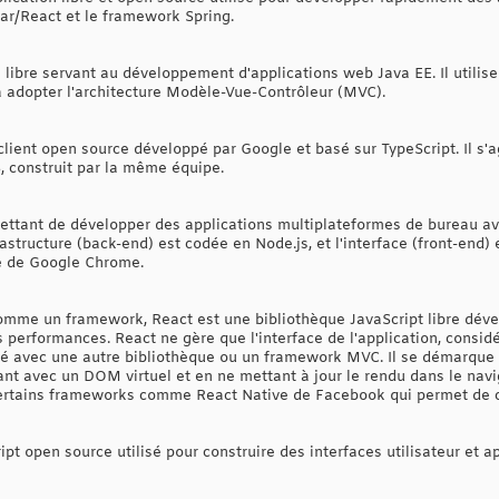
lar/React et le framework Spring.
ibre servant au développement d'applications web Java EE. Il utilise 
 adopter l'architecture Modèle-Vue-Contrôleur (MVC).
lient open source développé par Google et basé sur TypeScript. Il s'a
 construit par la même équipe.
ettant de développer des applications multiplateformes de bureau a
astructure (back-end) est codée en Node.js, et l'interface (front-end) 
e de Google Chrome.
 comme un framework, React est une bibliothèque JavaScript libre dé
s performances. React ne gère que l'interface de l'application, cons
isé avec une autre bibliothèque ou un framework MVC. Il se démarque d
ant avec un DOM virtuel et en ne mettant à jour le rendu dans le navi
certains frameworks comme React Native de Facebook qui permet de co
ipt open source utilisé pour construire des interfaces utilisateur et