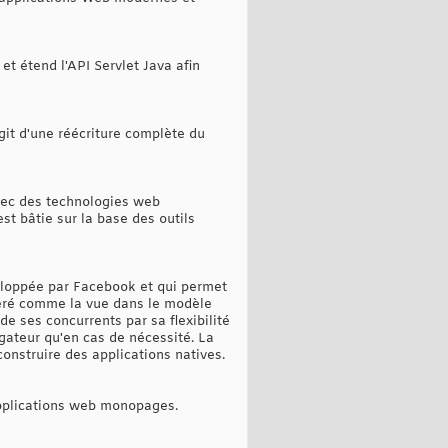
et étend l'API Servlet Java afin
git d'une réécriture complète du
vec des technologies web
est bâtie sur la base des outils
veloppée par Facebook et qui permet
idéré comme la vue dans le modèle
e ses concurrents par sa flexibilité
gateur qu'en cas de nécessité. La
nstruire des applications natives.
 applications web monopages.