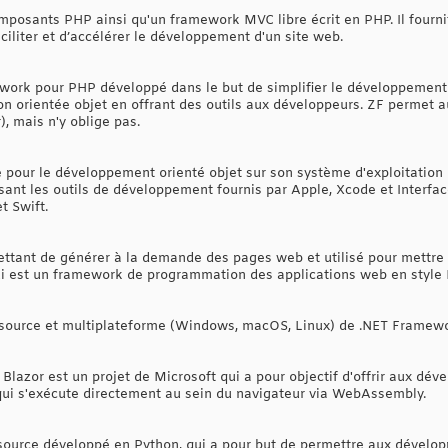
osants PHP ainsi qu'un framework MVC libre écrit en PHP. Il fourni
iliter et d’accélérer le développement d'un site web.
work pour PHP développé dans le but de simplifier le développemen
n orientée objet en offrant des outils aux développeurs. ZF permet au
 mais n'y oblige pas.
 pour le développement orienté objet sur son système d'exploitation
sant les outils de développement fournis par Apple, Xcode et Interface
t Swift.
ttant de générer à la demande des pages web et utilisé pour mettre
i est un framework de programmation des applications web en style
 source et multiplateforme (Windows, macOS, Linux) de .NET Framewo
Blazor est un projet de Microsoft qui a pour objectif d'offrir aux d
qui s'exécute directement au sein du navigateur via WebAssembly.
ource développé en Python, qui a pour but de permettre aux dévelop