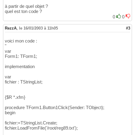
à partir de quel objet ?
quel est ton code ?
0
0
RezzA
,
le 16/01/2003 à 11h05
#3
voici mon code :
"
var
Form1: TForm1;
implementation
var
fichier : TStringList;
{$R *.xfm}
procedure TForm1.Button1Click(Sender: TObject);
begin
fichier:=TStringList.Create;
fichier.LoadFromFile('/root/reg89.txt');