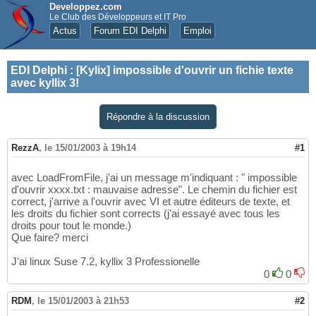
Developpez.com
Le Club des Développeurs et IT Pro
Actus
Forum EDI Delphi
Emploi
EDI Delphi
:
[Kylix] impossible d'ouvrir un fichie texte
avec kyllix 3!
Répondre à la discussion
RezzA
,
le 15/01/2003 à 19h14
#1
avec LoadFromFile, j'ai un message m'indiquant : " impossible
d'ouvrir xxxx.txt : mauvaise adresse". Le chemin du fichier est
correct, j'arrive a l'ouvrir avec VI et autre éditeurs de texte, et
les droits du fichier sont corrects (j'ai essayé avec tous les
droits pour tout le monde.)
Que faire? merci
J'ai linux Suse 7.2, kyllix 3 Professionelle
0
0
RDM
,
le 15/01/2003 à 21h53
#2