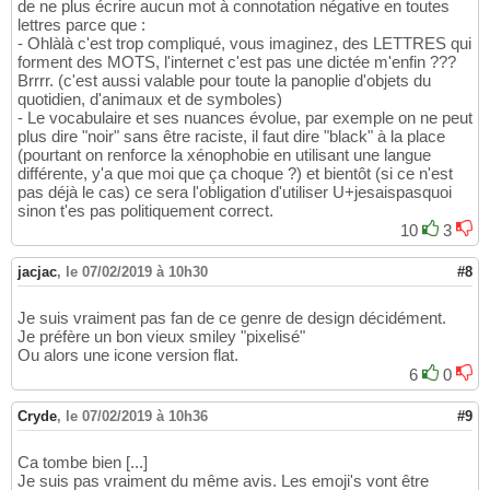
de ne plus écrire aucun mot à connotation négative en toutes
lettres parce que :
- Ohlàlà c'est trop compliqué, vous imaginez, des LETTRES qui
forment des MOTS, l'internet c'est pas une dictée m'enfin ???
Brrrr. (c'est aussi valable pour toute la panoplie d'objets du
quotidien, d'animaux et de symboles)
- Le vocabulaire et ses nuances évolue, par exemple on ne peut
plus dire "noir" sans être raciste, il faut dire "black" à la place
(pourtant on renforce la xénophobie en utilisant une langue
différente, y'a que moi que ça choque ?) et bientôt (si ce n'est
pas déjà le cas) ce sera l'obligation d'utiliser U+jesaispasquoi
sinon t'es pas politiquement correct.
10
3
jacjac
,
le 07/02/2019 à 10h30
#8
Je suis vraiment pas fan de ce genre de design décidément.
Je préfère un bon vieux smiley "pixelisé"
Ou alors une icone version flat.
6
0
Cryde
,
le 07/02/2019 à 10h36
#9
Ca tombe bien [...]
Je suis pas vraiment du même avis. Les emoji's vont être