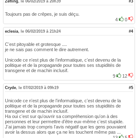
Zefling
,
le 06/02/2019 à 20h39
#3
Toujours pas de crêpes, je suis déçu.
4
0
eclesia
,
le 06/02/2019 à 21h24
#4
C'est pitoyable et grotesque ....
je ne sais pas comment le dire autrement.
Unicode ce n'est plus de l'informatique, c'est devenu de la
politique et de la propagande pour toutes ses stupidités de
transgene et de machin inclusif.
9
12
Cryde
,
le 07/02/2019 à 09h19
#5
Unicode ce n'est plus de l'informatique, c'est devenu de la
politique et de la propagande pour toutes ses stupidités de
transgene et de machin inclusif.
Ha oui c'est sur qu'ouvrir sa compréhension qu'on à des
personnes et leur permettre d'être eux-même c'est stupide.
J'ai jamais trop compris l'avis négatif que les gens pouvaient
avoir la dessus alors que ça ne les touchent même pas ...
13
5