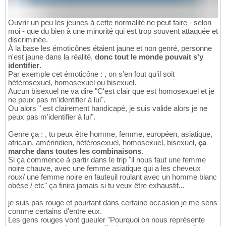
Ouvrir un peu les jeunes à cette normalité ne peut faire - selon
moi - que du bien à une minorité qui est trop souvent attaquée et
discriminée.
À la base les émoticônes étaient jaune et non genré, personne
n'est jaune dans la réalité,
donc tout le monde pouvait s'y
identifier
.
Par exemple cet émoticône : , on s'en fout qu'il soit
hétérosexuel, homosexuel ou bisexuel.
Aucun bisexuel ne va dire "C'est clair que est homosexuel et je
ne peux pas m'identifier à lui".
Ou alors " est clairement handicapé, je suis valide alors je ne
peux pas m'identifier à lui".
Genre ça : , tu peux être homme, femme, européen, asiatique,
africain, amérindien, hétérosexuel, homosexuel, bisexuel,
ça
marche dans toutes les combinaisons
.
Si ça commence à partir dans le trip "il nous faut une femme
noire chauve, avec une femme asiatique qui a les cheveux
roux/ une femme noire en fauteuil roulant avec un homme blanc
obèse / etc" ça finira jamais si tu veux être exhaustif...
je suis pas rouge et pourtant dans certaine occasion je me sens
comme certains d'entre eux.
Les gens rouges vont gueuler "Pourquoi on nous représente