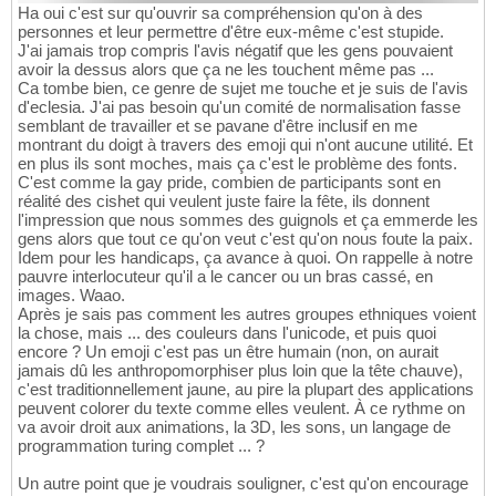
Ha oui c'est sur qu'ouvrir sa compréhension qu'on à des
personnes et leur permettre d'être eux-même c'est stupide.
J'ai jamais trop compris l'avis négatif que les gens pouvaient
avoir la dessus alors que ça ne les touchent même pas ...
Ca tombe bien, ce genre de sujet me touche et je suis de l'avis
d'eclesia. J'ai pas besoin qu'un comité de normalisation fasse
semblant de travailler et se pavane d'être inclusif en me
montrant du doigt à travers des emoji qui n'ont aucune utilité. Et
en plus ils sont moches, mais ça c'est le problème des fonts.
C'est comme la gay pride, combien de participants sont en
réalité des cishet qui veulent juste faire la fête, ils donnent
l'impression que nous sommes des guignols et ça emmerde les
gens alors que tout ce qu'on veut c'est qu'on nous foute la paix.
Idem pour les handicaps, ça avance à quoi. On rappelle à notre
pauvre interlocuteur qu'il a le cancer ou un bras cassé, en
images. Waao.
Après je sais pas comment les autres groupes ethniques voient
la chose, mais ... des couleurs dans l'unicode, et puis quoi
encore ? Un emoji c'est pas un être humain (non, on aurait
jamais dû les anthropomorphiser plus loin que la tête chauve),
c'est traditionnellement jaune, au pire la plupart des applications
peuvent colorer du texte comme elles veulent. À ce rythme on
va avoir droit aux animations, la 3D, les sons, un langage de
programmation turing complet ... ?
Un autre point que je voudrais souligner, c'est qu'on encourage