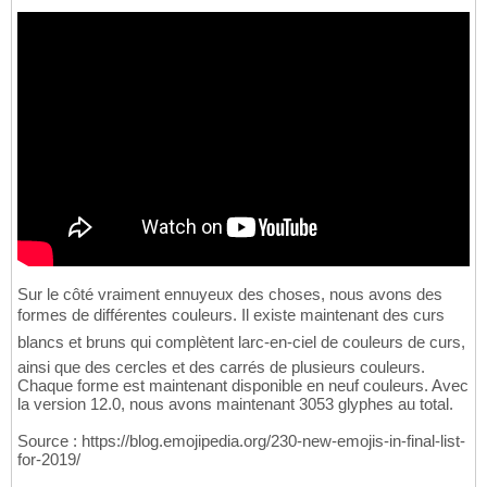
Sur le côté vraiment ennuyeux des choses, nous avons des
formes de différentes couleurs. Il existe maintenant des curs
blancs et bruns qui complètent larc-en-ciel de couleurs de curs,
ainsi que des cercles et des carrés de plusieurs couleurs.
Chaque forme est maintenant disponible en neuf couleurs. Avec
la version 12.0, nous avons maintenant 3053 glyphes au total.
Source : https://blog.emojipedia.org/230-new-emojis-in-final-list-
for-2019/