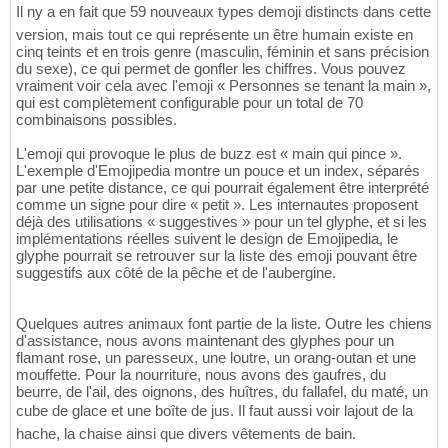
Il ny a en fait que 59 nouveaux types demoji distincts dans cette
version, mais tout ce qui représente un être humain existe en
cinq teints et en trois genre (masculin, féminin et sans précision
du sexe), ce qui permet de gonfler les chiffres. Vous pouvez
vraiment voir cela avec l'emoji « Personnes se tenant la main »,
qui est complètement configurable pour un total de 70
combinaisons possibles.
L'emoji qui provoque le plus de buzz est « main qui pince ».
L'exemple d'Emojipedia montre un pouce et un index, séparés
par une petite distance, ce qui pourrait également être interprété
comme un signe pour dire « petit ». Les internautes proposent
déjà des utilisations « suggestives » pour un tel glyphe, et si les
implémentations réelles suivent le design de Emojipedia, le
glyphe pourrait se retrouver sur la liste des emoji pouvant être
suggestifs aux côté de la pêche et de l'aubergine.
Quelques autres animaux font partie de la liste. Outre les chiens
d'assistance, nous avons maintenant des glyphes pour un
flamant rose, un paresseux, une loutre, un orang-outan et une
mouffette. Pour la nourriture, nous avons des gaufres, du
beurre, de l'ail, des oignons, des huîtres, du fallafel, du maté, un
cube de glace et une boîte de jus. Il faut aussi voir lajout de la
hache, la chaise ainsi que divers vêtements de bain.