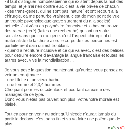
- il faut distinguer homo/lesbienne qui existent depuis la nuit des
temps, et je n'ai rien contre eux, c'est la vie privée de chacun
- des trans-genes, qui ne sont pas 'naturel' et ont recourt a la
chirurgie, ca me perturbe vraiment, c'est de mon point de vue
un trouble psychologique grave surement du a la société
actuelle. J'ai vécu en polynésire francaise et la bas on trouve
des raerae (réré) (faites une recherche) qui ont un status
sociale sans que ca me gene. c'est l'aspect chirurgical et
materialiste de la chose alors le corps de ces personnes est
parfaitement sain qui est troublant.
- quand a l'ecriture inclusive et ce qui va avec, c'est des betises
pour detruire encore d'avantage la langue francaise et toutes les
autres avec, vive la mondialisation ...
Je vous pose la question maintenant, qu'auriez vous pensez de
voir un emoji avec :
- une fillette et un vieux barbu
- une femme et 2,3,4 hommes
Choquant pour les occidentaux et pourtant ca existe des
mariages de ce type.
Donc vous n'etes pas ouvert non plus, votre/notre morale est
biaisé.
Tout ca pour en venir au point qu'Unicode n'aurait jamais du
partir la dedans, c'est sans fin et sa va faire une polémique de
plus.
5
3