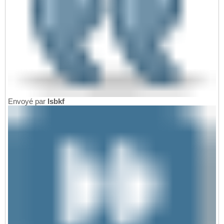
Envoyé par
lsbkf