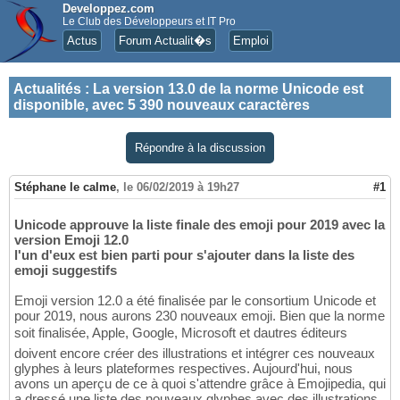
Developpez.com
Le Club des Développeurs et IT Pro
Actus
Forum Actualit�s
Emploi
Actualités
:
La version 13.0 de la norme Unicode est
disponible, avec 5 390 nouveaux caractères
Répondre à la discussion
Stéphane le calme
,
le 06/02/2019 à 19h27
#1
Unicode approuve la liste finale des emoji pour 2019 avec la
version Emoji 12.0
l'un d'eux est bien parti pour s'ajouter dans la liste des
emoji suggestifs
Emoji version 12.0 a été finalisée par le consortium Unicode et
pour 2019, nous aurons 230 nouveaux emoji. Bien que la norme
soit finalisée, Apple, Google, Microsoft et dautres éditeurs
doivent encore créer des illustrations et intégrer ces nouveaux
glyphes à leurs plateformes respectives. Aujourd'hui, nous
avons un aperçu de ce à quoi s'attendre grâce à Emojipedia, qui
a dressé une liste des nouveaux glyphes avec des illustrations.