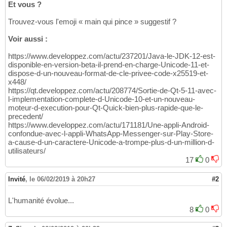
Et vous ?
Trouvez-vous l'emoji « main qui pince » suggestif ?
Voir aussi :
https://www.developpez.com/actu/237201/Java-le-JDK-12-est-
disponible-en-version-beta-il-prend-en-charge-Unicode-11-et-
dispose-d-un-nouveau-format-de-cle-privee-code-x25519-et-
x448/
https://qt.developpez.com/actu/208774/Sortie-de-Qt-5-11-avec-
l-implementation-complete-d-Unicode-10-et-un-nouveau-
moteur-d-execution-pour-Qt-Quick-bien-plus-rapide-que-le-
precedent/
https://www.developpez.com/actu/171181/Une-appli-Android-
confondue-avec-l-appli-WhatsApp-Messenger-sur-Play-Store-
a-cause-d-un-caractere-Unicode-a-trompe-plus-d-un-million-d-
utilisateurs/
17
0
Invité
,
le 06/02/2019 à 20h27
#2
L'humanité évolue...
8
0