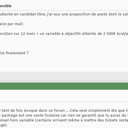
ensible
udiante en candidat libre, j’ai eus une proposition de poste dont le s
aire par mail:
rut/an sur 12 mois + un variable à objectifs atteints de 2 500€ brut/a
ire finalement ?
tant de fois évoqué dans ce forum ... Cela veut simplement die que t
Le package est une vaste foutaise car rien ne garantit que tu auras du 
nnuel hors variable (certains arrivent même à mettre des tickets rest
ge).