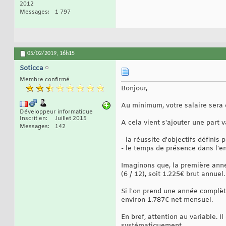
2012
Messages
1 797
05/02/2019,
16h15
Soticca
Membre confirmé
Bonjour,
Au minimum, votre salaire sera 
Développeur informatique
Inscrit en
Juillet 2015
A cela vient s'ajouter une part 
Messages
142
- la réussite d'objectifs définis
- le temps de présence dans l'en
Imaginons que, la première ann
(6 / 12), soit 1.225€ brut annuel.
Si l'on prend une année complète
environ 1.787€ net mensuel.
En bref, attention au variable. 
systématiquement.