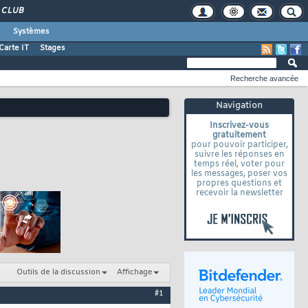
CLUB
Systèmes
Carte IT
Stages
Recherche avancée
Navigation
Inscrivez-vous
gratuitement
pour pouvoir participer,
suivre les réponses en
temps réel, voter pour
les messages, poser vos
propres questions et
recevoir la newsletter
Outils de la discussion
Affichage
#1