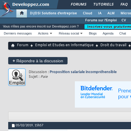
FORUMS
TUTORIELS
FAQ
DI/DSI Solutions d'entreprise
Cloud
IA
ALM
Micros
Forums sur l'Emploi
CV
Vous n'êtes pas encore inscrit sur Developpez.com ?
Inscrivez-vous gratuitem
Derniers messages
Actions
Réseau social
Blogs
Agenda
Chat
Forum
Emploi et Etudes en Informatique
Droit du travail
+
Répondre à la discussion
Discussion :
Proposition salariale incompréhensible
Sujet :
Paie
05/02/2019,
15h57