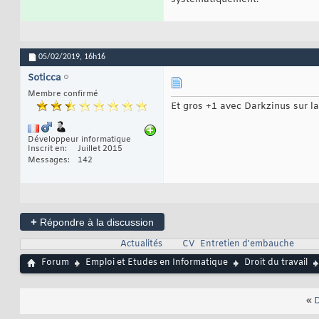
05/02/2019,
16h16
Soticca
Membre confirmé
Et gros +1 avec Darkzinus sur l
Développeur informatique
Inscrit en
Juillet 2015
Messages
142
+
Répondre à la discussion
Actualités
CV
Entretien d'embauche
Forum
Emploi et Etudes en Informatique
Droit du travail
«
D