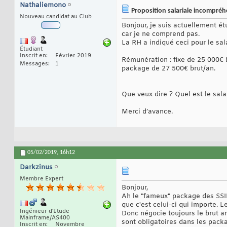
Nathaliemono
Proposition salariale incompréh
Nouveau candidat au Club
Bonjour, je suis actuellement ét
car je ne comprend pas.
La RH a indiqué ceci pour le sal
Étudiant
Inscrit en
Février 2019
Rémunération : fixe de 25 000€ b
Messages
1
package de 27 500€ brut/an.
Que veux dire ? Quel est le sala
Merci d’avance.
05/02/2019,
16h12
Darkzinus
Membre Expert
Bonjour,
Ah le "fameux" package des SSII 
que c'est celui-ci qui importe. 
Ingénieur d'Etude
Donc négocie toujours le brut a
Mainframe/AS400
sont obligatoires dans les packa
Inscrit en
Novembre