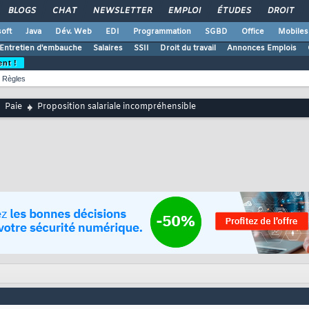
BLOGS
CHAT
NEWSLETTER
EMPLOI
ÉTUDES
DROIT
oft
Java
Dév. Web
EDI
Programmation
SGBD
Office
Mobiles
Entretien d'embauche
Salaires
SSII
Droit du travail
Annonces Emplois
ent !
Règles
Paie
Proposition salariale incompréhensible