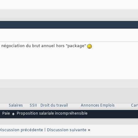
a négociation du brut annuel hors "package"
Salaires
SSII
Droit du travail
Annonces Emplois
Car
Paie
Proposition salariale incompréhensible
iscussion précédente
|
Discussion suivante
»