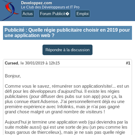
Developpez.com
Le Club des Développeurs et IT Pro
Actus
Forum Publicit�
Emploi
Publicité
:
Quelle régie publicitaire choisir en 2019 pour
une application web ?
Répondre à la discussion
Cursed
,
le 30/01/2019 à 12h15
#1
Bonjour,
Comme vous le savez, rémunérer son application/site/... est un
défi pour les développeurs d'aujourd'hui. Il existe les régies
publicitaires (pour diffuser des pubs sur son app) pour ça, la
plus connue étant Adsense. J'ai personnellement déjà eu une
première expérience avec Infolinks, mais je n'ai pas gagné
grand chose malgré un grand nombre de visiteurs !
Aujourd'hui je termine une application web (qui deviendra par la
suite mobile aussi) qui est une sorte de jeu (un peu comme les
loups garous de thiercelieux), mais je ne sais pas quelle régie