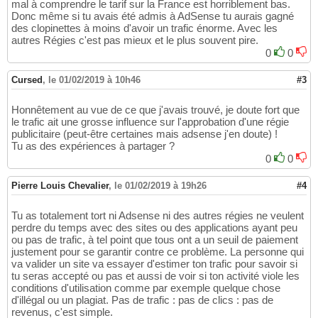
mal à comprendre le tarif sur la France est horriblement bas.
Donc même si tu avais été admis à AdSense tu aurais gagné
des clopinettes à moins d'avoir un trafic énorme. Avec les
autres Régies c'est pas mieux et le plus souvent pire.
0
0
Cursed
,
le 01/02/2019 à 10h46
#3
Honnêtement au vue de ce que j'avais trouvé, je doute fort que
le trafic ait une grosse influence sur l'approbation d'une régie
publicitaire (peut-être certaines mais adsense j'en doute) !
Tu as des expériences à partager ?
0
0
Pierre Louis Chevalier
,
le 01/02/2019 à 19h26
#4
Tu as totalement tort ni Adsense ni des autres régies ne veulent
perdre du temps avec des sites ou des applications ayant peu
ou pas de trafic, à tel point que tous ont a un seuil de paiement
justement pour se garantir contre ce problème. La personne qui
va valider un site va essayer d'estimer ton trafic pour savoir si
tu seras accepté ou pas et aussi de voir si ton activité viole les
conditions d'utilisation comme par exemple quelque chose
d'illégal ou un plagiat. Pas de trafic : pas de clics : pas de
revenus, c'est simple.