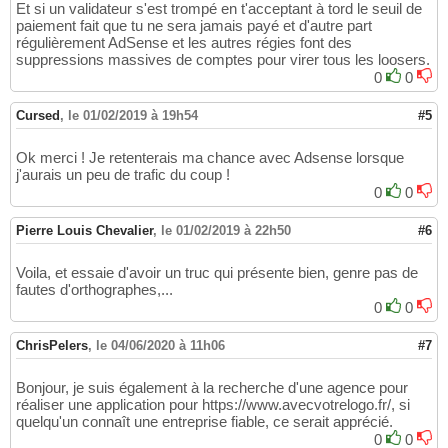
Et si un validateur s'est trompé en t'acceptant à tord le seuil de
paiement fait que tu ne sera jamais payé et d'autre part
régulièrement AdSense et les autres régies font des
suppressions massives de comptes pour virer tous les loosers.
0
0
Cursed
,
le 01/02/2019 à 19h54
#5
Ok merci ! Je retenterais ma chance avec Adsense lorsque
j'aurais un peu de trafic du coup !
0
0
Pierre Louis Chevalier
,
le 01/02/2019 à 22h50
#6
Voila, et essaie d'avoir un truc qui présente bien, genre pas de
fautes d'orthographes,...
0
0
ChrisPelers
,
le 04/06/2020 à 11h06
#7
Bonjour, je suis également à la recherche d'une agence pour
réaliser une application pour https://www.avecvotrelogo.fr/, si
quelqu'un connaît une entreprise fiable, ce serait apprécié.
0
0