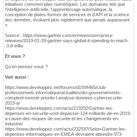
initiatives commerciales numériques. Les domaines tels que
l'intelligence artificielle, l'apprentissage automatique, la
conception de plates-formes de services et d'API et la science
des données, évoluent plus rapidement que jamais auparavant.
»
Source : https://www.gartner.com/en/newsroom/press-
releases/2019-01-28-gartner-says-global-it-spending-to-reach-
-3-8-trillio
Et vous ?
Qu'en pensez-vous ?
Voir aussi :
https://www.developpez.net/forums/d1934465/club-
professionnels-informatique/actualites/dsi-gouvernements-
comptent-investir-priorite-l-analyse-donnees-cybersecurite-
2019-a/
https://www.developpez.com/actu/219292/Gartner-les-
depenses-en-securite-vont-depasser-124-milliards-de-en-2019-
a-cause-des-risques-de-securite-et-les-changements-en-
industrie/
https://www.developpez.com/actu/232597/Selon-Gartner-les-
depenses-informatiques-en-EMEA-devraient-atteindre-973-