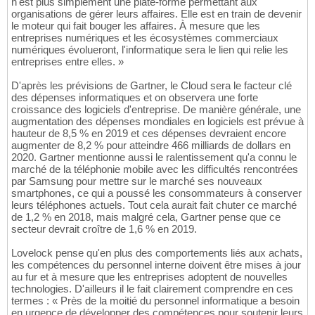
n'est plus simplement une plate-forme permettant aux
organisations de gérer leurs affaires. Elle est en train de devenir
le moteur qui fait bouger les affaires. À mesure que les
entreprises numériques et les écosystèmes commerciaux
numériques évolueront, l'informatique sera le lien qui relie les
entreprises entre elles. »
D'après les prévisions de Gartner, le Cloud sera le facteur clé
des dépenses informatiques et on observera une forte
croissance des logiciels d'entreprise. De manière générale, une
augmentation des dépenses mondiales en logiciels est prévue à
hauteur de 8,5 % en 2019 et ces dépenses devraient encore
augmenter de 8,2 % pour atteindre 466 milliards de dollars en
2020. Gartner mentionne aussi le ralentissement qu'a connu le
marché de la téléphonie mobile avec les difficultés rencontrées
par Samsung pour mettre sur le marché ses nouveaux
smartphones, ce qui a poussé les consommateurs à conserver
leurs téléphones actuels. Tout cela aurait fait chuter ce marché
de 1,2 % en 2018, mais malgré cela, Gartner pense que ce
secteur devrait croître de 1,6 % en 2019.
Lovelock pense qu'en plus des comportements liés aux achats,
les compétences du personnel interne doivent être mises à jour
au fur et à mesure que les entreprises adoptent de nouvelles
technologies. D'ailleurs il le fait clairement comprendre en ces
termes : « Près de la moitié du personnel informatique a besoin
en urgence de développer des compétences pour soutenir leurs