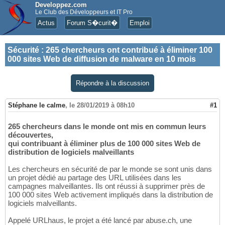
Developpez.com
Le Club des Développeurs et IT Pro
Actus
Forum S�curit�
Emploi
Sécurité
:
265 chercheurs ont contribué à éliminer 100
000 sites Web de diffusion de malware en 10 mois
Répondre à la discussion
Stéphane le calme
,
le 28/01/2019 à 08h10
#1
265 chercheurs dans le monde ont mis en commun leurs
découvertes,
qui contribuant à éliminer plus de 100 000 sites Web de
distribution de logiciels malveillants
Les chercheurs en sécurité de par le monde se sont unis dans
un projet dédié au partage des URL utilisées dans les
campagnes malveillantes. Ils ont réussi à supprimer près de
100 000 sites Web activement impliqués dans la distribution de
logiciels malveillants.
Appelé URLhaus, le projet a été lancé par abuse.ch, une