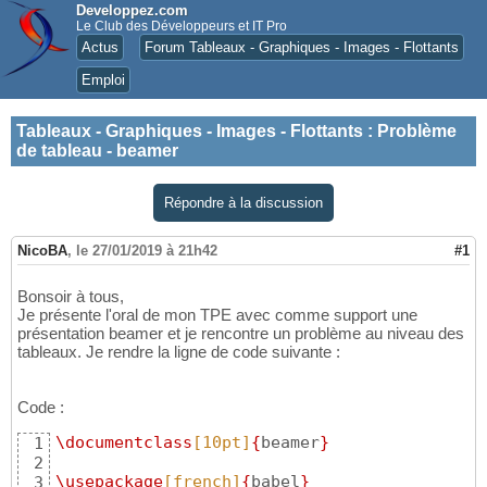
Developpez.com
Le Club des Développeurs et IT Pro
Actus
Forum Tableaux - Graphiques - Images - Flottants
Emploi
Tableaux - Graphiques - Images - Flottants
:
Problème
de tableau - beamer
Répondre à la discussion
NicoBA
,
le 27/01/2019 à 21h42
#1
Bonsoir à tous,
Je présente l'oral de mon TPE avec comme support une
présentation beamer et je rencontre un problème au niveau des
tableaux. Je rendre la ligne de code suivante :
Code :
\documentclass
[10pt]
{
beamer
}
1
2
\usepackage
[french]
{
babel
}
3