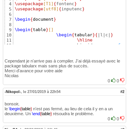
\usepackage
[T1]
{
fontenc
}
4
\usepackage
[utf8]
{
inputenc
}
5
6
\begin
{
document
}
7
8
\begin
{
table
}
[]
9
\begin
{
tabular
}{
|l|c|
}
10
\hline
11
			Liquides	
&
12
\hline
13
			Diesel		
&
14
\hline
Cependant je n'arrive pas à compiler. J'ai déjà essayé avec le
15
package tabularx mais sans plus de succès.
			Glycér
16
Merci d'avance pour votre aide
\hline
17
Nicolas
			Huil
18
0
0
\hline
19
			Ester éthylique	
&
20
\hline
-Nikopol-
21
,
le 27/01/2019 à 22h54
#2
\end
{
tabular
}
22
\caption
{
Tableau de la densi
23
bonsoir,
\begin
{
table
}
24
le
\begin
{
table
}
n'est pas fermé, au lieu de cela il y en a un
25
deuxième. Un
\end
{
table
}
résoudra le problème.
\end
{
document
}
26
0
0