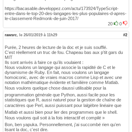
https://bacasable.developpez.com/actu/173924/TypeScript-
entre-dans-le-top-20-des-langages-les-plus-populaires-d-apres-
le-classement-Redmonk-de-juin-2017/
20
0
rawsrc
,
le 26/01/2019 à 11h29
#2
Purée, 2 heures de lecture de la doc et je suis soufflé.
C'est réellement un truc de fou. Chapeau bas aux p'tit gars du
MIT
Ils sont arrivés à faire ce qu'ils voulaient :
Nous voulons un langage qui associe la rapidité de C et le
dynamisme de Ruby. En fait, nous voulons un langage
homoiconic, avec de vraies macros comme Lisp et avec une
notation mathématique évidente et familière comme Matlab.
Nous voulons quelque chose daussi utilisable pour la
programmation générale que Python, aussi facile pour les
statistiques que R, aussi naturel pour la gestion de chaîne de
caractères que Perl, aussi puissant pour lalgèbre linéaire que
Matlab et aussi bien pour lier des programmes que le shell.
Nous voulons quil soit à la fois interactif et compilé »
Bon, ben yapuka. Personnellement, j'ai succombé rien qu'en
lisant la doc, c'est dire.