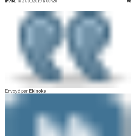
Invité
,
le 27/01/2019 à 00h20
#8
Envoyé par
Ekinoks