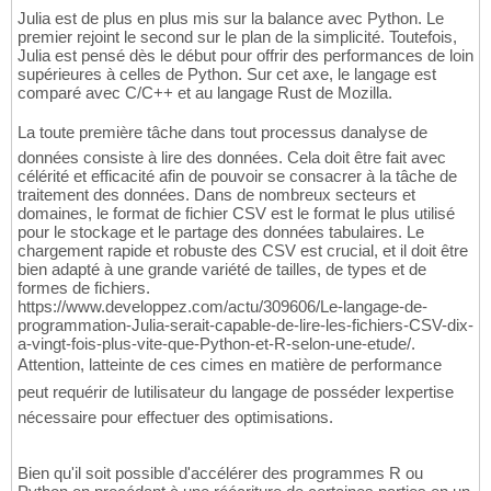
Julia est de plus en plus mis sur la balance avec Python. Le
premier rejoint le second sur le plan de la simplicité. Toutefois,
Julia est pensé dès le début pour offrir des performances de loin
supérieures à celles de Python. Sur cet axe, le langage est
comparé avec C/C++ et au langage Rust de Mozilla.
La toute première tâche dans tout processus danalyse de
données consiste à lire des données. Cela doit être fait avec
célérité et efficacité afin de pouvoir se consacrer à la tâche de
traitement des données. Dans de nombreux secteurs et
domaines, le format de fichier CSV est le format le plus utilisé
pour le stockage et le partage des données tabulaires. Le
chargement rapide et robuste des CSV est crucial, et il doit être
bien adapté à une grande variété de tailles, de types et de
formes de fichiers.
https://www.developpez.com/actu/309606/Le-langage-de-
programmation-Julia-serait-capable-de-lire-les-fichiers-CSV-dix-
a-vingt-fois-plus-vite-que-Python-et-R-selon-une-etude/.
Attention, latteinte de ces cimes en matière de performance
peut requérir de lutilisateur du langage de posséder lexpertise
nécessaire pour effectuer des optimisations.
Bien qu'il soit possible d'accélérer des programmes R ou