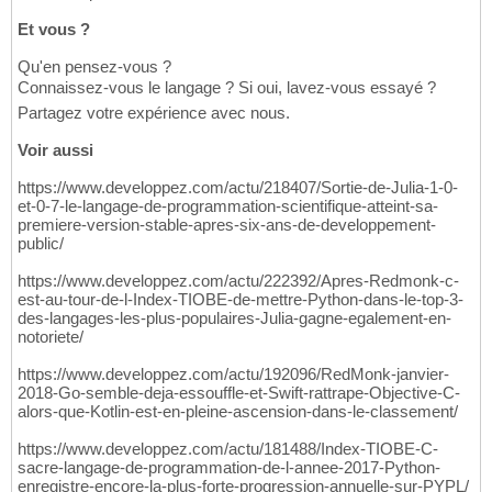
Et vous ?
Qu'en pensez-vous ?
Connaissez-vous le langage ? Si oui, lavez-vous essayé ?
Partagez votre expérience avec nous.
Voir aussi
https://www.developpez.com/actu/218407/Sortie-de-Julia-1-0-
et-0-7-le-langage-de-programmation-scientifique-atteint-sa-
premiere-version-stable-apres-six-ans-de-developpement-
public/
https://www.developpez.com/actu/222392/Apres-Redmonk-c-
est-au-tour-de-l-Index-TIOBE-de-mettre-Python-dans-le-top-3-
des-langages-les-plus-populaires-Julia-gagne-egalement-en-
notoriete/
https://www.developpez.com/actu/192096/RedMonk-janvier-
2018-Go-semble-deja-essouffle-et-Swift-rattrape-Objective-C-
alors-que-Kotlin-est-en-pleine-ascension-dans-le-classement/
https://www.developpez.com/actu/181488/Index-TIOBE-C-
sacre-langage-de-programmation-de-l-annee-2017-Python-
enregistre-encore-la-plus-forte-progression-annuelle-sur-PYPL/