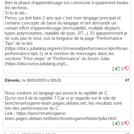
Ben la phase d'apprentissage est commune à quasiment toutes
les technos.
Si tu le dis...
Perso, ça doit faire 2 ans que c'est mon langage principal et
certains concepts de base du langage m'ont demandé un
certain effort d'apprentissage (immuabilité, multiple dispach,
types polymorphes, stabilité de type, JIT...). Et apparemment je
ne suis pas le seul, vus la longueur de la page "Performance
Tips" de la doc
(https://docs.julialang.org/en/v1/manual/performance-tips/#man-
performance-tips-1) et le nombre de messages dans les
sections "First steps" et "Performance" du forum Julia
(https://discourse.julialang.org/)...
2
0
Ekinoks
,
le 26/01/2019 à 22h32
#7
Nous voulons un langage qui associe la rapidité de C
Qu'en est-il de la rapidité ? Car si je regarde sur le site de
benchmarksgame-team.pages.debian.net, les résultats sont
loin des performances du C.
Link : https://benchmarksgame-
team.pages.debian.net/benchmarksgame/faster/julia.html
1
0