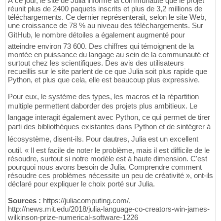
À ce jour, le site de Julia informe la communauté que le projet
réunit plus de 2400 paquets inscrits et plus de 3,2 millions de
téléchargements. Ce dernier représenterait, selon le site Web,
une croissance de 78 % au niveau des téléchargements. Sur
GitHub, le nombre détoiles a également augmenté pour
atteindre environ 73 600. Des chiffres qui témoignent de la
montée en puissance du langage au sein de la communauté et
surtout chez les scientifiques. Des avis des utilisateurs
recueillis sur le site parlent de ce que Julia soit plus rapide que
Python, et plus que cela, elle est beaucoup plus expressive.
Pour eux, le système des types, les macros et la répartition
multiple permettent daborder des projets plus ambitieux. Le
langage interagit également avec Python, ce qui permet de tirer
parti des bibliothèques existantes dans Python et de sintégrer à
lécosystème, disent-ils. Pour dautres, Julia est un excellent
outil. « Il est facile de noter le problème, mais il est difficile de le
résoudre, surtout si notre modèle est à haute dimension. C'est
pourquoi nous avons besoin de Julia. Comprendre comment
résoudre ces problèmes nécessite un peu de créativité », ont-ils
déclaré pour expliquer le choix porté sur Julia.
Sources :
https://juliacomputing.com/,
http://news.mit.edu/2018/julia-language-co-creators-win-james-
wilkinson-prize-numerical-software-1226