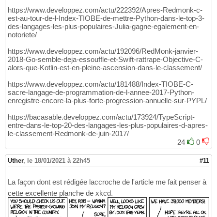
https://www.developpez.com/actu/222392/Apres-Redmonk-c-
est-au-tour-de-l-Index-TIOBE-de-mettre-Python-dans-le-top-3-
des-langages-les-plus-populaires-Julia-gagne-egalement-en-
notoriete/
https://www.developpez.com/actu/192096/RedMonk-janvier-
2018-Go-semble-deja-essouffle-et-Swift-rattrape-Objective-C-
alors-que-Kotlin-est-en-pleine-ascension-dans-le-classement/
https://www.developpez.com/actu/181488/Index-TIOBE-C-
sacre-langage-de-programmation-de-l-annee-2017-Python-
enregistre-encore-la-plus-forte-progression-annuelle-sur-PYPL/
https://bacasable.developpez.com/actu/173924/TypeScript-
entre-dans-le-top-20-des-langages-les-plus-populaires-d-apres-
le-classement-Redmonk-de-juin-2017/
24
0
Uther
,
le 18/01/2021 à 22h45
#11
La façon dont est rédigée laccroche de l'article me fait penser à
cette excellente planche de xkcd.