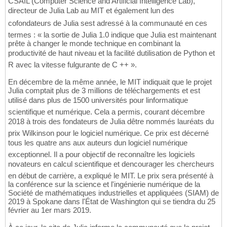
CSAIL (Computer Science and Artificial Intelligence Lab),
directeur de Julia Lab au MIT et également lun des
cofondateurs de Julia sest adressé à la communauté en ces
termes : « la sortie de Julia 1.0 indique que Julia est maintenant
prête à changer le monde technique en combinant la
productivité de haut niveau et la facilité dutilisation de Python et
R avec la vitesse fulgurante de C ++ ».
En décembre de la même année, le MIT indiquait que le projet
Julia comptait plus de 3 millions de téléchargements et est
utilisé dans plus de 1500 universités pour linformatique
scientifique et numérique. Cela a permis, courant décembre
2018 à trois des fondateurs de Julia dêtre nommés lauréats du
prix Wilkinson pour le logiciel numérique. Ce prix est décerné
tous les quatre ans aux auteurs dun logiciel numérique
exceptionnel. Il a pour objectif de reconnaître les logiciels
novateurs en calcul scientifique et dencourager les chercheurs
en début de carrière, a expliqué le MIT. Le prix sera présenté à
la conférence sur la science et l'ingénierie numérique de la
Société de mathématiques industrielles et appliquées (SIAM) de
2019 à Spokane dans l'État de Washington qui se tiendra du 25
février au 1er mars 2019.