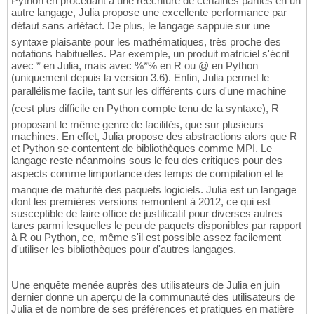
Python en procédant à une réécriture de certaines parties en un
autre langage, Julia propose une excellente performance par
défaut sans artéfact. De plus, le langage sappuie sur une
syntaxe plaisante pour les mathématiques, très proche des
notations habituelles. Par exemple, un produit matriciel s'écrit
avec * en Julia, mais avec %*% en R ou @ en Python
(uniquement depuis la version 3.6). Enfin, Julia permet le
parallélisme facile, tant sur les différents curs d'une machine
(cest plus difficile en Python compte tenu de la syntaxe), R
proposant le même genre de facilités, que sur plusieurs
machines. En effet, Julia propose des abstractions alors que R
et Python se contentent de bibliothèques comme MPI. Le
langage reste néanmoins sous le feu des critiques pour des
aspects comme limportance des temps de compilation et le
manque de maturité des paquets logiciels. Julia est un langage
dont les premières versions remontent à 2012, ce qui est
susceptible de faire office de justificatif pour diverses autres
tares parmi lesquelles le peu de paquets disponibles par rapport
à R ou Python, ce, même s'il est possible assez facilement
d'utiliser les bibliothèques pour d'autres langages.
Une enquête menée auprès des utilisateurs de Julia en juin
dernier donne un aperçu de la communauté des utilisateurs de
Julia et de nombre de ses préférences et pratiques en matière