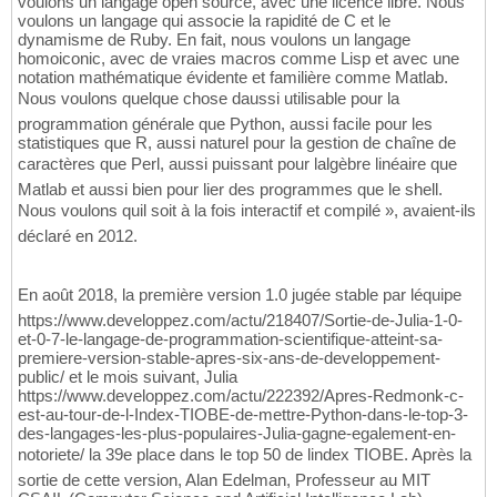
voulons un langage open source, avec une licence libre. Nous
voulons un langage qui associe la rapidité de C et le
dynamisme de Ruby. En fait, nous voulons un langage
homoiconic, avec de vraies macros comme Lisp et avec une
notation mathématique évidente et familière comme Matlab.
Nous voulons quelque chose daussi utilisable pour la
programmation générale que Python, aussi facile pour les
statistiques que R, aussi naturel pour la gestion de chaîne de
caractères que Perl, aussi puissant pour lalgèbre linéaire que
Matlab et aussi bien pour lier des programmes que le shell.
Nous voulons quil soit à la fois interactif et compilé », avaient-ils
déclaré en 2012.
En août 2018, la première version 1.0 jugée stable par léquipe
https://www.developpez.com/actu/218407/Sortie-de-Julia-1-0-
et-0-7-le-langage-de-programmation-scientifique-atteint-sa-
premiere-version-stable-apres-six-ans-de-developpement-
public/ et le mois suivant, Julia
https://www.developpez.com/actu/222392/Apres-Redmonk-c-
est-au-tour-de-l-Index-TIOBE-de-mettre-Python-dans-le-top-3-
des-langages-les-plus-populaires-Julia-gagne-egalement-en-
notoriete/ la 39e place dans le top 50 de lindex TIOBE. Après la
sortie de cette version, Alan Edelman, Professeur au MIT