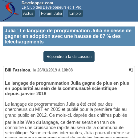
Developpez.com
Le Club des Développeurs et IT Pro
Actus
Forum Julia
Emploi
Julia
:
Le langage de programmation Julia ne cesse de
gagner en adoption avec une hausse de 87 % des
téléchargements
Répondre à la discussion
Bill Fassinou
,
le 26/01/2019 à 10h08
#1
Le langage de programmation Julia gagne de plus en plus
en popularité au sein de la communauté scientifique
depuis janvier 2018
Le langage de programmation Julia a été créé par des
chercheurs du MIT en 2009 et publié pour la première fois au
grand public en 2012. Ce mois-ci, daprès des chiffres publiés
par le site Web du langage, ce dernier serait en train de
connaître une croissance rapide au sein de la communauté
scientifique. Selon certains internautes, Julia pourrait même se
placer comme concurrent direct de certains langages comme