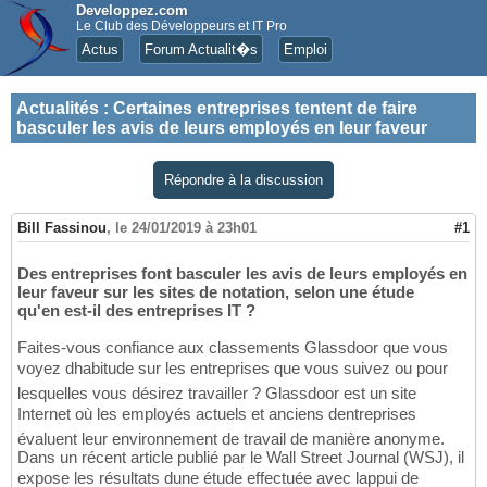
Developpez.com
Le Club des Développeurs et IT Pro
Actus
Forum Actualit�s
Emploi
Actualités
:
Certaines entreprises tentent de faire
basculer les avis de leurs employés en leur faveur
Répondre à la discussion
Bill Fassinou
,
le 24/01/2019 à 23h01
#1
Des entreprises font basculer les avis de leurs employés en
leur faveur sur les sites de notation, selon une étude
qu'en est-il des entreprises IT ?
Faites-vous confiance aux classements Glassdoor que vous
voyez dhabitude sur les entreprises que vous suivez ou pour
lesquelles vous désirez travailler ? Glassdoor est un site
Internet où les employés actuels et anciens dentreprises
évaluent leur environnement de travail de manière anonyme.
Dans un récent article publié par le Wall Street Journal (WSJ), il
expose les résultats dune étude effectuée avec lappui de