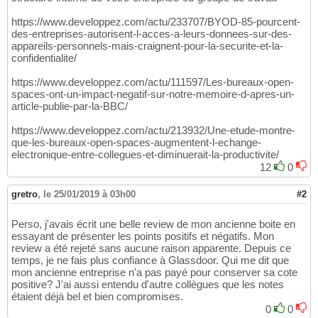
https://www.developpez.com/actu/233707/BYOD-85-pourcent-
des-entreprises-autorisent-l-acces-a-leurs-donnees-sur-des-
appareils-personnels-mais-craignent-pour-la-securite-et-la-
confidentialite/
https://www.developpez.com/actu/111597/Les-bureaux-open-
spaces-ont-un-impact-negatif-sur-notre-memoire-d-apres-un-
article-publie-par-la-BBC/
https://www.developpez.com/actu/213932/Une-etude-montre-
que-les-bureaux-open-spaces-augmentent-l-echange-
electronique-entre-collegues-et-diminuerait-la-productivite/
12
0
gretro
,
le 25/01/2019 à 03h00
#2
Perso, j'avais écrit une belle review de mon ancienne boite en
essayant de présenter les points positifs et négatifs. Mon
review a été rejeté sans aucune raison apparente. Depuis ce
temps, je ne fais plus confiance à Glassdoor. Qui me dit que
mon ancienne entreprise n'a pas payé pour conserver sa cote
positive? J'ai aussi entendu d'autre collègues que les notes
étaient déjà bel et bien compromises.
0
0