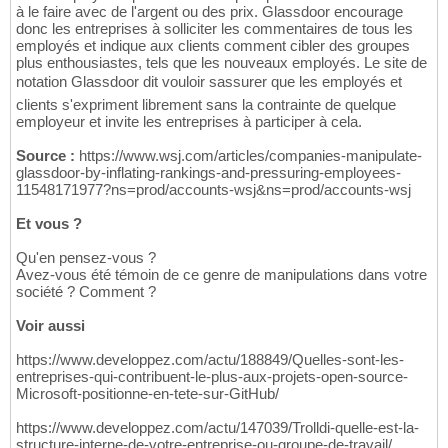
à le faire avec de l'argent ou des prix. Glassdoor encourage
donc les entreprises à solliciter les commentaires de tous les
employés et indique aux clients comment cibler des groupes
plus enthousiastes, tels que les nouveaux employés. Le site de
notation Glassdoor dit vouloir sassurer que les employés et
clients s'expriment librement sans la contrainte de quelque
employeur et invite les entreprises à participer à cela.
Source :
https://www.wsj.com/articles/companies-manipulate-
glassdoor-by-inflating-rankings-and-pressuring-employees-
11548171977?ns=prod/accounts-wsj&ns=prod/accounts-wsj
Et vous ?
Qu'en pensez-vous ?
Avez-vous été témoin de ce genre de manipulations dans votre
société ? Comment ?
Voir aussi
https://www.developpez.com/actu/188849/Quelles-sont-les-
entreprises-qui-contribuent-le-plus-aux-projets-open-source-
Microsoft-positionne-en-tete-sur-GitHub/
https://www.developpez.com/actu/147039/Trolldi-quelle-est-la-
structure-interne-de-votre-entreprise-ou-groupe-de-travail/