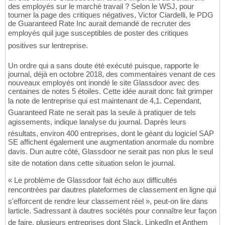
des employés sur le marché travail ? Selon le WSJ, pour
tourner la page des critiques négatives, Victor Ciardelli, le PDG
de Guaranteed Rate Inc aurait demandé de recruter des
employés quil juge susceptibles de poster des critiques
positives sur lentreprise.
Un ordre qui a sans doute été exécuté puisque, rapporte le
journal, déjà en octobre 2018, des commentaires venant de ces
nouveaux employés ont inondé le site Glassdoor avec des
centaines de notes 5 étoiles. Cette idée aurait donc fait grimper
la note de lentreprise qui est maintenant de 4,1. Cependant,
Guaranteed Rate ne serait pas la seule à pratiquer de tels
agissements, indique lanalyse du journal. Daprès leurs
résultats, environ 400 entreprises, dont le géant du logiciel SAP
SE affichent également une augmentation anormale du nombre
davis. Dun autre côté, Glassdoor ne serait pas non plus le seul
site de notation dans cette situation selon le journal.
« Le problème de Glassdoor fait écho aux difficultés
rencontrées par dautres plateformes de classement en ligne qui
s'efforcent de rendre leur classement réel », peut-on lire dans
larticle. Sadressant à dautres sociétés pour connaître leur façon
de faire, plusieurs entreprises dont Slack, LinkedIn et Anthem