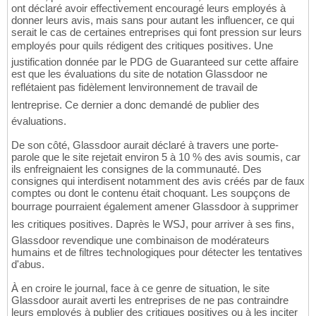
ont déclaré avoir effectivement encouragé leurs employés à
donner leurs avis, mais sans pour autant les influencer, ce qui
serait le cas de certaines entreprises qui font pression sur leurs
employés pour quils rédigent des critiques positives. Une
justification donnée par le PDG de Guaranteed sur cette affaire
est que les évaluations du site de notation Glassdoor ne
reflétaient pas fidèlement lenvironnement de travail de
lentreprise. Ce dernier a donc demandé de publier des
évaluations.
De son côté, Glassdoor aurait déclaré à travers une porte-
parole que le site rejetait environ 5 à 10 % des avis soumis, car
ils enfreignaient les consignes de la communauté. Des
consignes qui interdisent notamment des avis créés par de faux
comptes ou dont le contenu était choquant. Les soupçons de
bourrage pourraient également amener Glassdoor à supprimer
les critiques positives. Daprès le WSJ, pour arriver à ses fins,
Glassdoor revendique une combinaison de modérateurs
humains et de filtres technologiques pour détecter les tentatives
d'abus.
À en croire le journal, face à ce genre de situation, le site
Glassdoor aurait averti les entreprises de ne pas contraindre
leurs employés à publier des critiques positives ou à les inciter