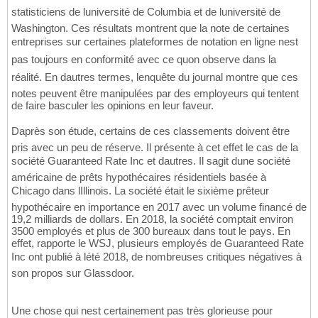
statisticiens de luniversité de Columbia et de luniversité de
Washington. Ces résultats montrent que la note de certaines
entreprises sur certaines plateformes de notation en ligne nest
pas toujours en conformité avec ce quon observe dans la
réalité. En dautres termes, lenquête du journal montre que ces
notes peuvent être manipulées par des employeurs qui tentent
de faire basculer les opinions en leur faveur.
Daprès son étude, certains de ces classements doivent être
pris avec un peu de réserve. Il présente à cet effet le cas de la
société Guaranteed Rate Inc et dautres. Il sagit dune société
américaine de prêts hypothécaires résidentiels basée à
Chicago dans lIllinois. La société était le sixième prêteur
hypothécaire en importance en 2017 avec un volume financé de
19,2 milliards de dollars. En 2018, la société comptait environ
3500 employés et plus de 300 bureaux dans tout le pays. En
effet, rapporte le WSJ, plusieurs employés de Guaranteed Rate
Inc ont publié à lété 2018, de nombreuses critiques négatives à
son propos sur Glassdoor.
Une chose qui nest certainement pas très glorieuse pour