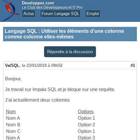
Developpez.com
Le Club des Développeurs et IT Pro
Actus
Forum Langage SQL
Emploi
Langage SQL
:
Utiliser les éléments d'une colonne
comme colonne elles-mêmes
Répondre à la discussion
ValSQL
,
le 23/01/2019 à 09h52
#1
Bonjour,
Je travail sur Impala SQL et je bloque sur une requête.
J'ai actuellement deux colonnes
Nom
Options
Nom A
Option 1
Nom B
Option 2
Nom C
Option 1
Nom A
Option 3