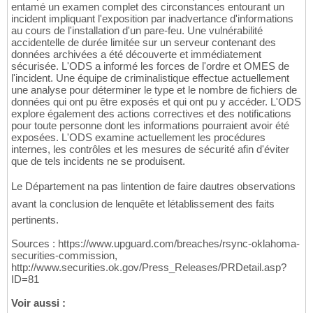
entamé un examen complet des circonstances entourant un
incident impliquant l'exposition par inadvertance d'informations
au cours de l'installation d'un pare-feu. Une vulnérabilité
accidentelle de durée limitée sur un serveur contenant des
données archivées a été découverte et immédiatement
sécurisée. L'ODS a informé les forces de l'ordre et OMES de
l'incident. Une équipe de criminalistique effectue actuellement
une analyse pour déterminer le type et le nombre de fichiers de
données qui ont pu être exposés et qui ont pu y accéder. L'ODS
explore également des actions correctives et des notifications
pour toute personne dont les informations pourraient avoir été
exposées. L'ODS examine actuellement les procédures
internes, les contrôles et les mesures de sécurité afin d'éviter
que de tels incidents ne se produisent.
Le Département na pas lintention de faire dautres observations
avant la conclusion de lenquête et létablissement des faits
pertinents.
Sources : https://www.upguard.com/breaches/rsync-oklahoma-
securities-commission,
http://www.securities.ok.gov/Press_Releases/PRDetail.asp?
ID=81
Voir aussi :