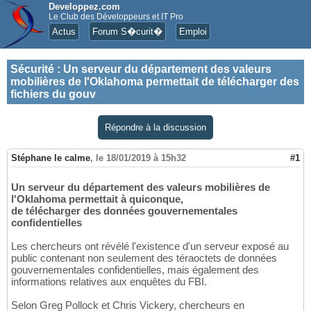
Developpez.com
Le Club des Développeurs et IT Pro
Actus
Forum S�curit�
Emploi
Sécurité
:
Un serveur du département des valeurs
mobilières de l'Oklahoma permettait de télécharger des
fichiers du gouv
Répondre à la discussion
Stéphane le calme
,
le 18/01/2019 à 15h32
#1
Un serveur du département des valeurs mobilières de
l'Oklahoma permettait à quiconque,
de télécharger des données gouvernementales
confidentielles
Les chercheurs ont révélé l'existence d'un serveur exposé au
public contenant non seulement des téraoctets de données
gouvernementales confidentielles, mais également des
informations relatives aux enquêtes du FBI.
Selon Greg Pollock et Chris Vickery, chercheurs en