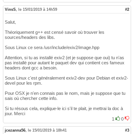
    copying src/pyexiv2/utils.py -> build/li
21
VinsS
    running build_ext

,
le 15/01/2019 à 14h59
#2
22
    building 
'libexiv2python'
 extension

23
    creating build/temp.macosx-
10.9
-x86_64-
3
24
Salut,
    creating build/temp.macosx-
10.9
-x86_64-
3
25
    gcc -Wno-unused-result -Wsign-compare -W
26
Théoriquement g++ est censé savoir où trouver les
    In file included 
from
 src/exiv2wrapper.c
27
sources/headers des libs.
    src/exiv2wrapper.hpp:
32
:
10
: fatal error:
28
Sous Linux ce sera /usr/include/exiv2/image.hpp
#include "exiv2/image.hpp"
29
             ^~~~~~~~~~~~~~~~~

30
Attention, si tu as installé exiv2 (et je suppose que oui) tu n'as
1
 error generated.

31
pas installé pour autant le paquet dev qui contient ces fameux
    error: command 
'gcc'
 failed 
with
 exit st
32
headers dont gcc a besoin.
33
    ----------------------------------------

34
Sous Linux c'est généralement exiv2-dev pour Debian et exiv2-
Command 
"/Library/Frameworks/Python.framewor
35
devel pour les rpm.
Pour OSX je n'en connais pas le nom, mais je suppose que tu
sais où chercher cette info.
Si tu résous cela, explique-le ici s'il te plait, je mettrai la doc à
jour. Merci
1
0
jcezanna56
,
le 15/01/2019 à 18h41
#3