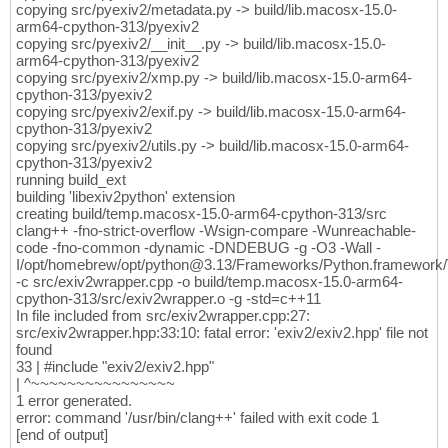
(
lib_dir, lib_name
)
 = os.path.split
166
copying src/pyexiv2/metadata.py -> build/lib.macosx-15.0-
/usr/local/include/exiv2/error.hpp:
276
:
9
: n
303
      File 
"/usr/local/Cellar/python/3.7.2_
arm64-cpython-313/pyexiv2
167
        BasicError
(
ErrorCode code, const A&
304
copying src/pyexiv2/__init__.py -> build/lib.macosx-15.0-
        p = os.fspath
(
p
)
168
        ^

305
arm64-cpython-313/pyexiv2
    TypeError: expected str, bytes 
or
 os.Pa
169
/usr/local/include/exiv2/error.hpp:
280
:
9
: n
306
copying src/pyexiv2/xmp.py -> build/lib.macosx-15.0-arm64-
170
        BasicError
(
ErrorCode code, const A&
307
cpython-313/pyexiv2
    ----------------------------------------
171
        ^

308
copying src/pyexiv2/exif.py -> build/lib.macosx-15.0-arm64-
Command 
"/usr/local/opt/python/bin/python3.
172
/usr/local/include/exiv2/error.hpp:
268
:
18
: 
309
cpython-313/pyexiv2
        explicit BasicError
(
ErrorCode code
)
310
copying src/pyexiv2/utils.py -> build/lib.macosx-15.0-arm64-
                 ^

311
cpython-313/pyexiv2
/usr/local/include/exiv2/error.hpp:
263
:
11
: 
312
running build_ext
class
 BasicError : public AnyError 
{
313
building 'libexiv2python' extension
          ^

314
creating build/temp.macosx-15.0-arm64-cpython-313/src
src/exiv2wrapper.cpp:
288
:
5
: error: no match
315
clang++ -fno-strict-overflow -Wsign-compare -Wunreachable-
    CHECK_METADATA_READ

316
code -fno-common -dynamic -DNDEBUG -g -O3 -Wall -
    ^~~~~~~~~~~~~~~~~~~

317
I/opt/homebrew/opt/python@3.13/Frameworks/Python.framework/V
src/exiv2wrapper.cpp:
43
:
27
: note: expanded 
318
-c src/exiv2wrapper.cpp -o build/temp.macosx-15.0-arm64-
if
(
!_dataRead
)
 throw Exiv2::Error
(
META
cpython-313/src/exiv2wrapper.o -g -std=c++11
319
In file included from src/exiv2wrapper.cpp:27:
                          ^~~~~~~~~~~~~~~~~
320
src/exiv2wrapper.hpp:33:10: fatal error: 'exiv2/exiv2.hpp' file not
/usr/local/include/exiv2/error.hpp:
263
:
11
: 
321
found
'const Exiv2::BasicError<char>'
for
1
322
33 | #include "exiv2/exiv2.hpp"
class
 BasicError : public AnyError 
{
323
| ^~~~~~~~~~~~~~~~~
          ^

324
1 error generated.
/usr/local/include/exiv2/error.hpp:
268
:
18
: 
325
error: command '/usr/bin/clang++' failed with exit code 1
        explicit BasicError
(
ErrorCode code
)
326
[end of output]
                 ^

327