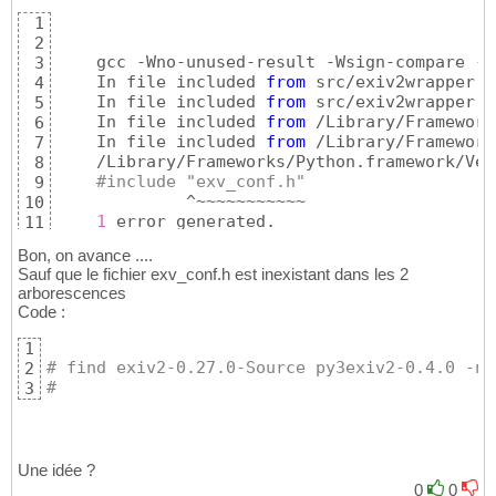
1
2
    gcc -Wno-unused-result -Wsign-compare -W
3
    In file included 
from
 src/exiv2wrapper.c
4
    In file included 
from
 src/exiv2wrapper.h
5
    In file included 
from
 /Library/Framework
6
    In file included 
from
 /Library/Framework
7
    /Library/Frameworks/Python.framework/Ver
8
#include "exv_conf.h"
9
             ^~~~~~~~~~~~

10
1
 error generated.

11
    error: command 
'gcc'
 failed 
with
 exit st
12
Bon, on avance ....
Sauf que le fichier exv_conf.h est inexistant dans les 2
arborescences
Code :
1
# find exiv2-0.27.0-Source py3exiv2-0.4.0 -na
2
#
3
Une idée ?
0
0