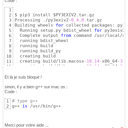
Code :
1
$ pip3 install $PY3EXIV2.tar.gz 

2
Processing ./py3exiv2-
0.4
.
0.
tar.gz

3
Building wheels 
for
 collected packages: py3e
4
  Running setup.py bdist_wheel 
for
 py3exiv2 
5
  Complete output 
from
 command /usr/local/op
6
  running bdist_wheel

7
  running build

8
  running build_py

9
  creating build

10
  creating build/lib.macosx-
10.14
-x86_64-
3.7
11
  creating build/lib.macosx-
10.14
-x86_64-
3.7
12
  copying src/pyexiv2/preview.py -> build/li
13
  copying src/pyexiv2/iptc.py -> build/lib.m
14
Et là je suis bloqué !
  copying src/pyexiv2/metadata.py -> build/l
15
sinon, il y a bien g++ sur mac os :
  copying src/pyexiv2/
__init__
.py -> build/l
16
Code :
  copying src/pyexiv2/xmp.py -> build/lib.ma
17
  copying src/pyexiv2/exif.py -> build/lib.m
18
# type g++
1
  copying src/pyexiv2/utils.py -> build/lib.
19
g++ 
is
 /usr/bin/g++
2
  running build_ext

20
  building 
'libexiv2python'
 extension

21
  creating build/temp.macosx-
10.14
-x86_64-
3.
22
  creating build/temp.macosx-
10.14
-x86_64-
3.
23
Merci pour votre aide ...