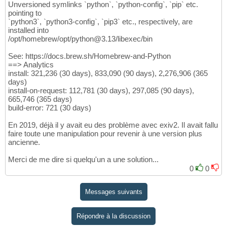
Unversioned symlinks `python`, `python-config`, `pip` etc.
    CHECK_METADATA_READ

378
pointing to
    ^~~~~~~~~~~~~~~~~~~

379
`python3`, `python3-config`, `pip3` etc., respectively, are
src/exiv2wrapper.cpp:
43
:
27
: note: expanded 
380
installed into
if
(
!_dataRead
)
 throw Exiv2::Error
(
META
381
/opt/homebrew/opt/python@3.13/libexec/bin
                          ^~~~~~~~~~~~~~~~~
382
/usr/local/include/exiv2/error.hpp:
263
:
11
: 
383
See: https://docs.brew.sh/Homebrew-and-Python
'const Exiv2::BasicError<char>'
for
1
384
==> Analytics
class
 BasicError : public AnyError 
{
385
install: 321,236 (30 days), 833,090 (90 days), 2,276,906 (365
          ^

386
days)
/usr/local/include/exiv2/error.hpp:
268
:
18
: 
install-on-request: 112,781 (30 days), 297,085 (90 days),
387
665,746 (365 days)
        explicit BasicError
(
ErrorCode code
)
388
build-error: 721 (30 days)
                 ^

389
/usr/local/include/exiv2/error.hpp:
272
:
9
: n
390
En 2019, déjà il y avait eu des problème avec exiv2. Il avait fallu
        BasicError
(
ErrorCode code, const A&
391
faire toute une manipulation pour revenir à une version plus
        ^

392
ancienne.
/usr/local/include/exiv2/error.hpp:
276
:
9
: n
393
        BasicError
(
ErrorCode code, const A&
394
Merci de me dire si quelqu'un a une solution...
        ^

395
0
0
/usr/local/include/exiv2/error.hpp:
280
:
9
: n
396
        BasicError
(
ErrorCode code, const A&
397
        ^

398
Messages suivants
fatal error: too many errors emitted, stopp
399
20
 errors generated.
400
Répondre à la discussion