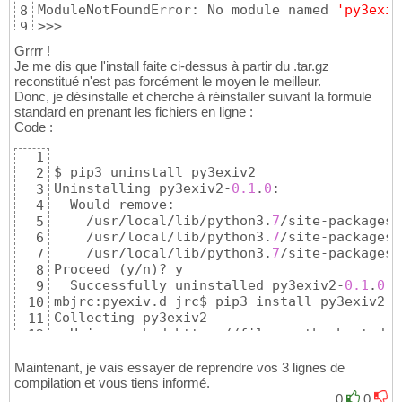
ModuleNotFoundError: No module named 
'py3exiv
8
Installing collected packages: py3exiv2

23
src/exiv2wrapper.cpp:
207
:
5
: error: no match
129
>>>
9
Successfully installed py3exiv2-
0.1
.
0
24
    CHECK_METADATA_READ

130
25
    ^~~~~~~~~~~~~~~~~~~

131
Grrrr !
$ pip3 install py3exiv2

26
src/exiv2wrapper.cpp:
43
:
27
: note: expanded 
132
Je me dis que l'install faite ci-dessus à partir du .tar.gz
Requirement already satisfied: py3exiv2 
in
 /
27
if
(
!_dataRead
)
 throw Exiv2::Error
(
META
133
reconstitué n'est pas forcément le moyen le meilleur.
                          ^~~~~~~~~~~~~~~~~
134
Donc, je désinstalle et cherche à réinstaller suivant la formule
/usr/local/include/exiv2/error.hpp:
263
:
11
: 
135
standard en prenant les fichiers en ligne :
'const Exiv2::BasicError<char>'
for
1
136
Code :
class
 BasicError : public AnyError 
{
137
1
          ^

138
$ pip3 uninstall py3exiv2

2
/usr/local/include/exiv2/error.hpp:
268
:
18
: 
139
Uninstalling py3exiv2-
0.1
.
0
:

3
        explicit BasicError
(
ErrorCode code
)
140
  Would remove:

4
                 ^

141
    /usr/local/lib/python3.
7
/site-packages/
5
/usr/local/include/exiv2/error.hpp:
272
:
9
: n
142
    /usr/local/lib/python3.
7
/site-packages/
6
        BasicError
(
ErrorCode code, const A&
143
    /usr/local/lib/python3.
7
/site-packages/
7
        ^

144
Proceed 
(
y/n
)
? y

8
/usr/local/include/exiv2/error.hpp:
276
:
9
: n
145
  Successfully uninstalled py3exiv2-
0.1
.
0
9
        BasicError
(
ErrorCode code, const A&
146
mbjrc:pyexiv.d jrc$ pip3 install py3exiv2

10
        ^

147
Collecting py3exiv2

11
/usr/local/include/exiv2/error.hpp:
280
:
9
: n
148
  Using cached https://files.pythonhosted.o
12
        BasicError
(
ErrorCode code, const A&
149
Building wheels 
for
 collected packages: py3
13
        ^

150
  Running setup.py bdist_wheel 
for
 py3exiv2
14
Maintenant, je vais essayer de reprendre vos 3 lignes de
src/exiv2wrapper.cpp:
213
:
5
: error: no match
151
  Complete output 
from
 command /usr/local/o
compilation et vous tiens informé.
15
    CHECK_METADATA_READ

152
  find: /usr//sbin/authserver: Permission de
16
0
0
    ^~~~~~~~~~~~~~~~~~~

153