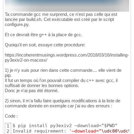
Ta commande gcc me surprend, ce n'est pas celle qui est
lancée par build.sh. Cet exécutable est créé par le script
configure.py.
Et ce devrait être g++ à la place de gcc.
Quoiqu'il en soit, essaye cette procédure:
https://incoherentmusings.wordpress.com/2018/03/16/installing-
py3exiv2-on-macosx/
1) je n'y suis pour rien dans cette commande.... elle vient de
pip.
Il fut un temps où l'on pouvait compiler du c++ avec gcc, il
suffisait de donner les bonnes options.
Donc je n'ai pas été étonné.
2) sinon, il m'a fallu faire quelques modifications à la liste de
commande donnée en exemple car j'ai eu des erreurs :
Code :
$ pip install py3exiv2 –download=”$PWD”

1
Invalid requirement: 
'–download=”
\udc80
\udc9d
2