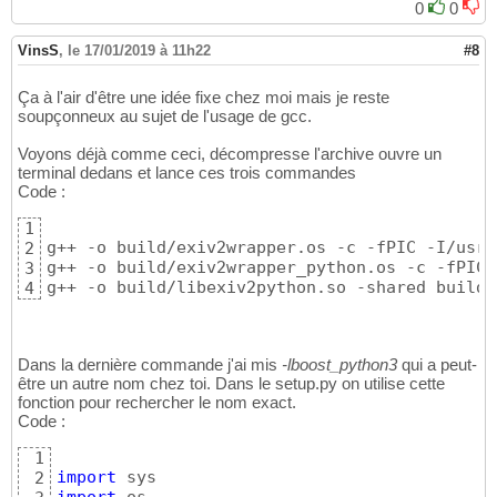
  clang -Wno-unused-result -Wsign-compare -W
24
0
0
  src/exiv2wrapper.cpp:
54
:
18
: error: no matc
25
      Exiv2::Error error
(
0
)
;

26
VinsS
,
le 17/01/2019 à 11h22
#8
                   ^     ~

27
  /usr/local/include/exiv2/error.hpp:
263
:
11
:
28
Ça à l'air d'être une idée fixe chez moi mais je reste
class
 BasicError : public AnyError 
{
29
soupçonneux au sujet de l'usage de gcc.
            ^

30
  /usr/local/include/exiv2/error.hpp:
268
:
18
:
31
Voyons déjà comme ceci, décompresse l'archive ouvre un
          explicit BasicError
(
ErrorCode code
32
terminal dedans et lance ces trois commandes
..... environ une centaine d
'autres lignes d
33
Code :
1
g++ -o build/exiv2wrapper.os -c -fPIC -I/usr/
2
g++ -o build/exiv2wrapper_python.os -c -fPIC 
3
g++ -o build/libexiv2python.so -shared build/
4
Dans la dernière commande j'ai mis
-lboost_python3
qui a peut-
être un autre nom chez toi. Dans le setup.py on utilise cette
fonction pour rechercher le nom exact.
Code :
1
import
2