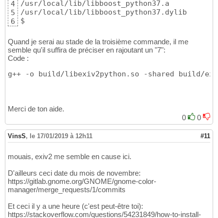
'const Exiv2::BasicError<char>'
for
1
29
/usr/local/lib/libboost_python37.a

4
class
 BasicError : public AnyError 
{
30
/usr/local/lib/libboost_python37.dylib

5
          ^

31
$
6
/usr/local/include/exiv2/error.hpp:
268
:
18
: 
32
        explicit BasicError
(
ErrorCode code
)
33
Quand je serai au stade de la troisième commande, il me
                 ^

34
semble qu'il suffira de préciser en rajoutant un "7":
/usr/local/include/exiv2/error.hpp:
272
:
9
: n
35
Code :
        BasicError
(
ErrorCode code, const A&
36
        ^

37
g++ -o build/libexiv2python.so -shared build/exi
/usr/local/include/exiv2/error.hpp:
276
:
9
: n
38
        BasicError
(
ErrorCode code, const A&
39
        ^

40
/usr/local/include/exiv2/error.hpp:
280
:
9
: n
41
Merci de ton aide.
        BasicError
(
ErrorCode code, const A&
42
0
0
        ^

43
src/exiv2wrapper.cpp:
165
:
5
: error: no match
44
VinsS
,
le 17/01/2019 à 12h11
#11
    CHECK_METADATA_READ

45
    ^~~~~~~~~~~~~~~~~~~

46
mouais, exiv2 me semble en cause ici.
src/exiv2wrapper.cpp:
43
:
27
: note: expanded 
47
if
(
!_dataRead
)
 throw Exiv2::Error
(
META
48
D'ailleurs ceci date du mois de novembre:
                          ^~~~~~~~~~~~~~~~~
49
https://gitlab.gnome.org/GNOME/gnome-color-
/usr/local/include/exiv2/error.hpp:
263
:
11
: 
50
manager/merge_requests/1/commits
'const Exiv2::BasicError<char>'
for
1
51
class
 BasicError : public AnyError 
{
52
Et ceci il y a une heure (c'est peut-être toi):
          ^

53
https://stackoverflow.com/questions/54231849/how-to-install-