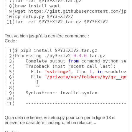
tar -zxf $PY3EXIV2.tar.gz

7
brew install wget

8
wget https://gist.githubusercontent.com/jpad
9
cp setup.py $PY3EXIV2/

10
tar -czf $PY3EXIV2.tar.gz $PY3EXIV2

11
brew install gexiv2 pygobject pygobject3

12
pip3 install $PY3EXIV2.tar.gz
13
Tout va bien jusqu'à la dernière commande :
Code :
$ pip3 install $PY3EXIV2.tar.gz 

1
Processing ./py3exiv2-
0.4
.
0.
tar.gz

2
    Complete output 
from
 command python setu
3
    Traceback 
(
most recent call last
)
:

4
      File 
"<string>"
, line 
1
, 
in
 <module>

5
      File 
"/private/var/folders/by/qz__qn5j
6
]
7
        ^

8
    SyntaxError: invalid syntax

9
10
    ----------------------------------------

11
Command 
"python setup.py egg_info"
 failed 
wi
12
Qu'à cela ne tienne, vi setup.py pour corriger la ligne 13 et
enlever ce caractère ] incongru, et on relance ...