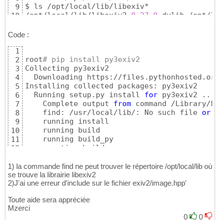
$ ls /opt/local/lib/libexiv*

9
/opt/local/lib/libexiv2.
0.27
.
0.
dylib /opt/lo
10
Code :
1
root
# pip install py3exiv2
2
Collecting py3exiv2

3
  Downloading https://files.pythonhosted.org
4
Installing collected packages: py3exiv2

5
  Running setup.py install 
for
 py3exiv2 ... 
6
    Complete output 
from
 command /Library/Fr
7
    find: /usr/local/lib/: No such file 
or
 d
8
    running install

9
    running build

10
    running build_py

11
    creating build

12
    creating build/lib.macosx-
10.9
-x86_64-
3.
13
    creating build/lib.macosx-
10.9
-x86_64-
3.
14
1) la commande find ne peut trouver le répertoire /opt/local/lib où
    copying src/pyexiv2/preview.py -> build/
se trouve la librairie libexiv2
15
2)J'ai une erreur d'include sur le fichier exiv2/image.hpp'
    copying src/pyexiv2/iptc.py -> build/lib
16
    copying src/pyexiv2/metadata.py -> build
17
Toute aide sera appréciée
    copying src/pyexiv2/
__init__
.py -> build
18
Mzerci
    copying src/pyexiv2/xmp.py -> build/lib.
19
0
0
    copying src/pyexiv2/exif.py -> build/lib
20