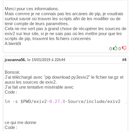
Merci pour ces informations.
Mais comme je ne connais pas les arcanes de pip, je voudrais
surtout savoir où trouver les scripts afin de les modifier ou de
tenir compte de leurs paramètres.
Cela ne me sert pas à grand chose de récupérer les sources de
exiv2 sur leur site, si je ne sais pas où les mettre pour que les
scripts de pip, trouvent les fichiers concernés
A bientôt
0
0
jcezanna56
,
le 15/01/2019 à 22h44
#4
Bonsoir,
J'ai téléchargé avec "pip download py3exiv2" le fichier tar.gz et
aussi les sources de exiv2.
J'ai fait une tentative misérable avec
Code :
ln -s $PWD/exiv2-
0.27
.
0
-Source/include/exiv2  /L
ce qui me donne
Code :