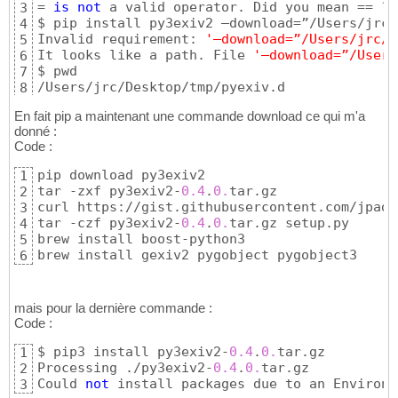
= 
is
not
 a valid operator. Did you mean == ?

3
$ pip install py3exiv2 –download=”/Users/jrc/
4
Invalid requirement: 
'–download=”/Users/jrc/D
5
It looks like a path. File 
'–download=”/Users
6
$ pwd

7
/Users/jrc/Desktop/tmp/pyexiv.d
8
En fait pip a maintenant une commande download ce qui m'a
donné :
Code :
pip download py3exiv2

1
tar -zxf py3exiv2-
0.4
.
0.
tar.gz 

2
curl https://gist.githubusercontent.com/jpadh
3
tar -czf py3exiv2-
0.4
.
0.
tar.gz setup.py

4
brew install boost-python3

5
brew install gexiv2 pygobject pygobject3
6
mais pour la dernière commande :
Code :
$ pip3 install py3exiv2-
0.4
.
0.
tar.gz 

1
Processing ./py3exiv2-
0.4
.
0.
tar.gz

2
Could 
not
 install packages due to an Environm
3