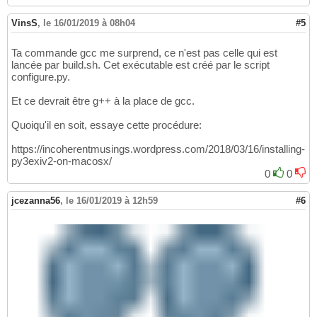
VinsS
,
le 16/01/2019 à 08h04
#5
Ta commande gcc me surprend, ce n'est pas celle qui est
lancée par build.sh. Cet exécutable est créé par le script
configure.py.
Et ce devrait être g++ à la place de gcc.
Quoiqu'il en soit, essaye cette procédure:
https://incoherentmusings.wordpress.com/2018/03/16/installing-
py3exiv2-on-macosx/
0
0
jcezanna56
,
le 16/01/2019 à 12h59
#6