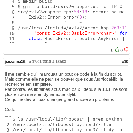
$ mkdir build

4
$ g++ -o build/exiv2wrapper.os -c -fPIC -I/
5
src/exiv2wrapper.cpp:
54
:
18
: error: no match
6
    Exiv2::Error error
(
0
)
;

7
                 ^     ~

8
/usr/local/include/exiv2/error.hpp:
263
:
11
: 
9
'const Exiv2::BasicError<char>'
for
1
10
class
 BasicError : public AnyError 
{
11
          ^

12
/usr/local/include/exiv2/error.hpp:
268
:
18
: 
13
0
0
        explicit BasicError
(
ErrorCode code
)
14
                 ^

15
jcezanna56
,
le 17/01/2019 à 12h03
#10
/usr/local/include/exiv2/error.hpp:
272
:
9
: n
16
        BasicError
(
ErrorCode code, const A&
17
Il me semble qu'il manquait un bout de code à la fin du script.
        ^

18
Mais comme elle ne peut se trouver que sous /usr/local/lib, la
/usr/local/include/exiv2/error.hpp:
276
:
9
: n
19
recherche est simplifiée.
        BasicError
(
ErrorCode code, const A&
20
Par contre, les librairies sous mac os x , depuis la 10.1, ne sont
        ^

21
plus en .so mais en dynamique .dylib
/usr/local/include/exiv2/error.hpp:
280
:
9
: n
22
Ce qui ne devrait pas changer grand chose au problème.
        BasicError
(
ErrorCode code, const A&
23
        ^

24
Code :
src/exiv2wrapper.cpp:
135
:
18
: error: no matc
25
    Exiv2::Error error
(
0
)
;

26
$ ls /usr/local/lib/*boost* | grep python

1
                 ^     ~

27
/usr/local/lib/libboost_python37-mt.a

2
/usr/local/include/exiv2/error.hpp:
263
:
11
: 
28
/usr/local/lib/libboost_python37-mt.dylib

3