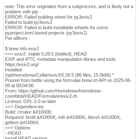
/usr/local/include/exiv2/error.hpp:
272
:
9
: n
328
note: This error originates from a subprocess, and is likely not a
        BasicError
(
ErrorCode code, const A&
329
problem with pip.
        ^

330
ERROR: Failed building wheel for py3exiv2
/usr/local/include/exiv2/error.hpp:
276
:
9
: n
331
Failed to build py3exiv2
        BasicError
(
ErrorCode code, const A&
332
ERROR: Failed to build installable wheels for some
        ^

333
pyproject.toml based projects (py3exiv2)
/usr/local/include/exiv2/error.hpp:
280
:
9
: n
334
Par ailleurs :
        BasicError
(
ErrorCode code, const A&
335
        ^

$ brew info exiv2
336
==> exiv2: stable 0.28.5 (bottled), HEAD
src/exiv2wrapper.cpp:
295
:
15
: error: no matc
337
EXIF and IPTC metadata manipulation library and tools
        throw Exiv2::Error
(
KEY_NOT_FOUND, k
338
https://exiv2.org/
              ^            ~~~~~~~~~~~~~~~~~
339
Installed
/usr/local/include/exiv2/error.hpp:
272
:
9
: n
340
/opt/homebrew/Cellar/exiv2/0.28.5 (86 files, 15.5MB) *
        BasicError
(
ErrorCode code, const A&
341
Poured from bottle using the formulae.brew.sh API on 2025-06-
        ^

342
09 at 00:04:06
/usr/local/include/exiv2/error.hpp:
276
:
9
: n
343
From: https://github.com/Homebrew/homebrew-
        BasicError
(
ErrorCode code, const A&
344
core/blob/HEAD/Formula/e/exiv2.rb
        ^

345
License: GPL-2.0-or-later
/usr/local/include/exiv2/error.hpp:
280
:
9
: n
346
==> Dependencies
        BasicError
(
ErrorCode code, const A&
347
Build: cmake &#10008;
        ^

348
Required: brotli &#10004;, inih &#10004;, libssh &#10004;,
/usr/local/include/exiv2/error.hpp:
268
:
18
: 
349
gettext &#10004;
        explicit BasicError
(
ErrorCode code
)
350
==> Options
                 ^

351
--HEAD
/usr/local/include/exiv2/error.hpp:
263
:
11
: 
352
Install HEAD version