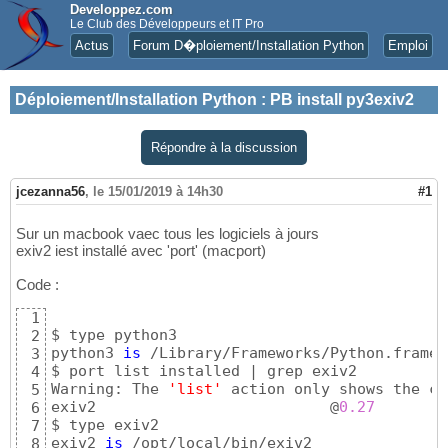
Developpez.com
Le Club des Développeurs et IT Pro
Actus
Forum D�ploiement/Installation Python
Emploi
Déploiement/Installation Python
:
PB install py3exiv2
Répondre à la discussion
jcezanna56
,
le 15/01/2019 à 14h30
#1
Sur un macbook vaec tous les logiciels à jours
exiv2 iest installé avec 'port' (macport)
Code :
1
$ type python3

2
python3 
is
 /Library/Frameworks/Python.framew
3
$ port list installed | grep exiv2

4
Warning: The 
'list'
 action only shows the cu
5
exiv2                          @
0.27
        
6
$ type exiv2

7
exiv2 
is
 /opt/local/bin/exiv2

8