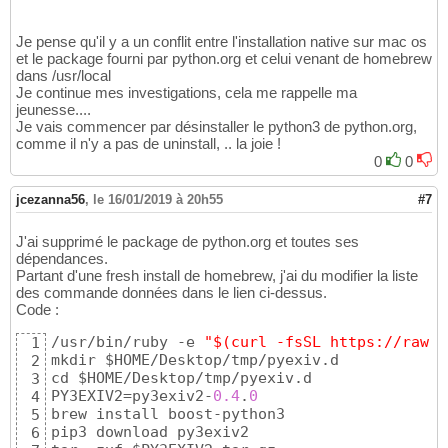
Je pense qu'il y a un conflit entre l'installation native sur mac os
et le package fourni par python.org et celui venant de homebrew
dans /usr/local
Je continue mes investigations, cela me rappelle ma
jeunesse....
Je vais commencer par désinstaller le python3 de python.org,
comme il n'y a pas de uninstall, .. la joie !
0
0
jcezanna56
,
le 16/01/2019 à 20h55
#7
J'ai supprimé le package de python.org et toutes ses
dépendances.
Partant d'une fresh install de homebrew, j'ai du modifier la liste
des commande données dans le lien ci-dessus.
Code :
/usr/bin/ruby -e 
"$(curl -fsSL https://raw.g
1
mkdir $HOME/Desktop/tmp/pyexiv.d

2
cd $HOME/Desktop/tmp/pyexiv.d

3
PY3EXIV2=py3exiv2-
0.4
.
0
4
brew install boost-python3

5
pip3 download py3exiv2

6