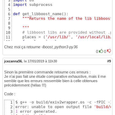
import
3
import
 subprocess

4
5
def
 get_libboost_name
(
)
:

6
"""Returns the name of the lib libboost_
7
8
    """
9
# libboost libs are provided without .pc
10
    places = 
(
'/usr/lib/'
, 
'/usr/local/lib/'
11
for
 place 
in
 places:

12
        cmd = 
[
'find'
, place, 
'-name'
, 
'libb
13
Chez moi ça retourne
-lboost_python3-py36
        rep = subprocess.Popen
(
cmd, stdout=s
14
0
0
if
not
 rep:

15
continue
16
jcezanna56
,
le 17/01/2019 à 11h30
#9
17
# rep is type bytes
18
Sinon la première commande retourne ces erreurs :
        libs = rep.decode
(
sys.getfilesysteme
19
Je n'ai pas fait une étude comparative exhaustive, mais il me
for
 l 
in
 libs:

20
semble que les erreurs ressemble bien à celle obtenues
            _, l = os.path.split
(
l
)
21
précédemment (hélas !!!)
if
'.so'
in
 l:

22
                l = l.split
(
'.so'
)
[
0
]
23
Code :
# Assume there's no longer p
24
if
'3'
in
 l
[
2
:
]
:

25
$ g++ -o build/exiv2wrapper.os -c -fPIC -I/
1
return
 l.replace
(
'libboo
26
error: unable to open output file 
'build/ex
2
1
 error generated.

3