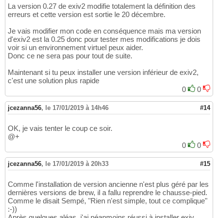
/usr/local/include/exiv2/error.hpp:
276
:
9
: n
79
La version 0.27 de exiv2 modifie totalement la définition des
        BasicError
(
ErrorCode code, const A&
80
erreurs et cette version est sortie le 20 décembre.
        ^

81
Je vais modifier mon code en conséquence mais ma version
/usr/local/include/exiv2/error.hpp:
280
:
9
: n
82
d'exiv2 est la 0.25 donc pour tester mes modifications je dois
        BasicError
(
ErrorCode code, const A&
83
voir si un environnement virtuel peux aider.
        ^

84
Donc ce ne sera pas pour tout de suite.
src/exiv2wrapper.cpp:
195
:
5
: error: no match
85
    CHECK_METADATA_READ

86
Maintenant si tu peux installer une version inférieur de exiv2,
    ^~~~~~~~~~~~~~~~~~~

87
c'est une solution plus rapide
src/exiv2wrapper.cpp:
43
:
27
: note: expanded 
88
0
0
if
(
!_dataRead
)
 throw Exiv2::Error
(
META
89
                          ^~~~~~~~~~~~~~~~~
90
jcezanna56
,
le 17/01/2019 à 14h46
#14
/usr/local/include/exiv2/error.hpp:
263
:
11
: 
91
'const Exiv2::BasicError<char>'
for
1
92
class
 BasicError : public AnyError 
{
93
OK, je vais tenter le coup ce soir.
          ^

@+
94
/usr/local/include/exiv2/error.hpp:
268
:
18
: 
95
0
0
        explicit BasicError
(
ErrorCode code
)
96
                 ^

97
jcezanna56
,
le 17/01/2019 à 20h33
#15
/usr/local/include/exiv2/error.hpp:
272
:
9
: n
98
        BasicError
(
ErrorCode code, const A&
99
Comme l'installation de version ancienne n'est plus géré par les
        ^

100
dernières versions de brew, il a fallu reprendre le chausse-pied.
/usr/local/include/exiv2/error.hpp:
276
:
9
: n
101
Comme le disait Sempé, "Rien n'est simple, tout ce complique"
        BasicError
(
ErrorCode code, const A&
102
:-))
        ^

103
Après quelques aléas, j'ai néanmoins réussi à installer exiv