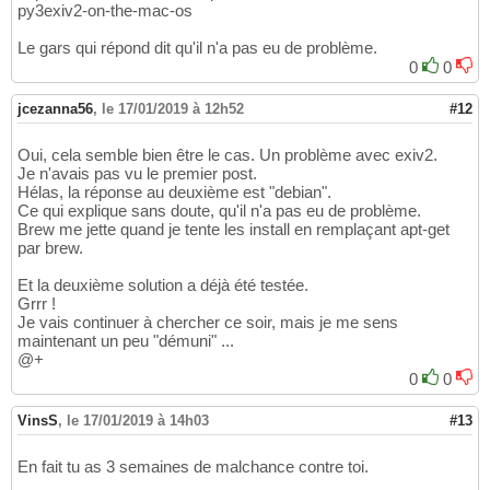
/usr/local/include/exiv2/error.hpp:
268
:
18
: 
54
py3exiv2-on-the-mac-os
        explicit BasicError
(
ErrorCode code
)
55
Le gars qui répond dit qu'il n'a pas eu de problème.
                 ^

56
/usr/local/include/exiv2/error.hpp:
0
272
:
0
9
: n
57
        BasicError
(
ErrorCode code, const A&
58
        ^

59
jcezanna56
,
le 17/01/2019 à 12h52
#12
/usr/local/include/exiv2/error.hpp:
276
:
9
: n
60
        BasicError
(
ErrorCode code, const A&
61
Oui, cela semble bien être le cas. Un problème avec exiv2.
        ^

62
Je n'avais pas vu le premier post.
/usr/local/include/exiv2/error.hpp:
280
:
9
: n
63
Hélas, la réponse au deuxième est "debian".
        BasicError
(
ErrorCode code, const A&
64
Ce qui explique sans doute, qu'il n'a pas eu de problème.
        ^

65
Brew me jette quand je tente les install en remplaçant apt-get
src/exiv2wrapper.cpp:
169
:
18
: error: no matc
66
par brew.
    Exiv2::Error error
(
0
)
;

67
                 ^     ~

Et la deuxième solution a déjà été testée.
68
Grrr !
/usr/local/include/exiv2/error.hpp:
263
:
11
: 
69
Je vais continuer à chercher ce soir, mais je me sens
'const Exiv2::BasicError<char>'
for
1
70
maintenant un peu "démuni" ...
class
 BasicError : public AnyError 
{
71
@+
          ^

72
0
0
/usr/local/include/exiv2/error.hpp:
268
:
18
: 
73
        explicit BasicError
(
ErrorCode code
)
74
VinsS
,
                 ^

le 17/01/2019 à 14h03
#13
75
/usr/local/include/exiv2/error.hpp:
272
:
9
: n
76
        BasicError
(
ErrorCode code, const A&
77
En fait tu as 3 semaines de malchance contre toi.
        ^

78