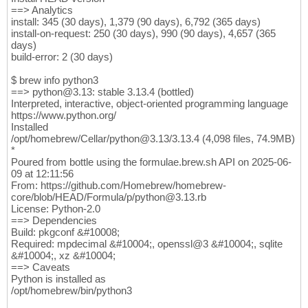
class
 BasicError : public AnyError 
{
==> Analytics
353
install: 345 (30 days), 1,379 (90 days), 6,792 (365 days)
          ^

354
install-on-request: 250 (30 days), 990 (90 days), 4,657 (365
src/exiv2wrapper.cpp:
313
:
5
: error: no match
355
days)
    CHECK_METADATA_READ

356
build-error: 2 (30 days)
    ^~~~~~~~~~~~~~~~~~~

357
src/exiv2wrapper.cpp:
43
:
27
: note: expanded 
358
$ brew info python3
if
(
!_dataRead
)
 throw Exiv2::Error
(
META
359
==> python@3.13: stable 3.13.4 (bottled)
                          ^~~~~~~~~~~~~~~~~
360
Interpreted, interactive, object-oriented programming language
/usr/local/include/exiv2/error.hpp:
263
:
11
: 
361
https://www.python.org/
'const Exiv2::BasicError<char>'
for
1
362
Installed
class
 BasicError : public AnyError 
{
363
/opt/homebrew/Cellar/python@3.13/3.13.4 (4,098 files, 74.9MB)
          ^

364
*
/usr/local/include/exiv2/error.hpp:
268
:
18
: 
365
Poured from bottle using the formulae.brew.sh API on 2025-06-
        explicit BasicError
(
ErrorCode code
)
366
09 at 12:11:56
                 ^

367
From: https://github.com/Homebrew/homebrew-
/usr/local/include/exiv2/error.hpp:
272
:
9
: n
368
core/blob/HEAD/Formula/p/python@3.13.rb
        BasicError
(
ErrorCode code, const A&
369
License: Python-2.0
        ^

==> Dependencies
370
Build: pkgconf &#10008;
/usr/local/include/exiv2/error.hpp:
276
:
9
: n
371
Required: mpdecimal &#10004;, openssl@3 &#10004;, sqlite
        BasicError
(
ErrorCode code, const A&
372
&#10004;, xz &#10004;
        ^

373
==> Caveats
/usr/local/include/exiv2/error.hpp:
280
:
9
: n
374
Python is installed as
        BasicError
(
ErrorCode code, const A&
375
/opt/homebrew/bin/python3
        ^

376
src/exiv2wrapper.cpp:
327
:
5
: error: no match
377