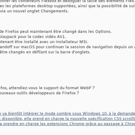
onner les conteneurs Flexbox et déboguer la taille des éléments Flex.
tes les plateformes desktop supportées, ainsi que la possibilité de s
via un nouvel onglet Changements.
 de Firefox peut maintenant être changé dans les Options.
playpack pour le codec vidéo AV1.
enant être installé avec un installateur MSI.
andoff sur macOS pour continuer la session de navigation depuis un 
être changés en défilant sur la barre d’onglets.
refox, attendiez-vous le support du format WebP ?
ouveaux outils développeurs de Firefox ?
 va bientôt intégrer le mode sombre sous Windows 10, à la demande 
st disponible, elle prend en charge la nouvelle spécification CSS scr
a prendre en charge les extensions Chrome grâce au passage à Chr