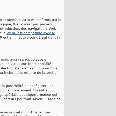
en septembre 2010 et confirmé, par la
ologique, WebP n’est pas parvenu
 introduction, des navigateurs Web
 que
WebP est compatible avec le
 est enfin activé par défaut dans la
, mais aussi sa robustesse en
eurs en 2017, une fonctionnalité
rotection stack-smashing pour tous
 va inclure une refonte de la section
t la possibilité de configurer une
 prochain lancement. Un autre
age spéciale about
:performance qui
lisateurs pourront savoir l’usage de
 un nouvel outil d’inspection