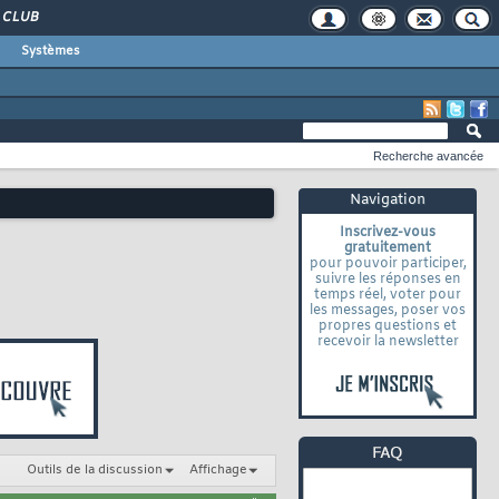
CLUB
Systèmes
Recherche avancée
Navigation
Inscrivez-vous
gratuitement
pour pouvoir participer,
suivre les réponses en
temps réel, voter pour
les messages, poser vos
propres questions et
recevoir la newsletter
Outils de la discussion
Affichage