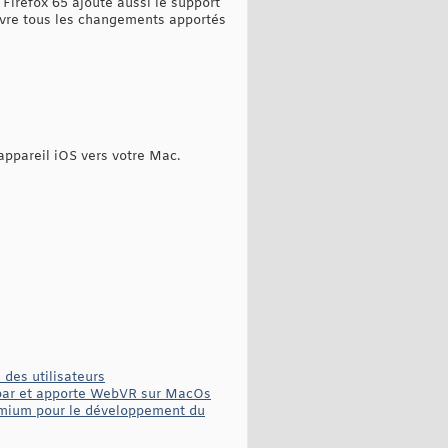
 Firefox 65 ajoute aussi le support
uivre tous les changements apportés
appareil iOS vers votre Mac.
des utilisateurs
ollbar et apporte WebVR sur MacOs
omium pour le développement du