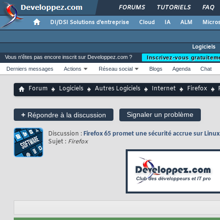
FORUMS
TUTORIELS
FAQ
DI/DSI Solutions d'entreprise
Cloud
IA
ALM
Micros
Logiciels
Vous n'êtes pas encore inscrit sur Developpez.com ?
Inscrivez-vous gratuitem
Derniers messages
Actions
Réseau social
Blogs
Agenda
Chat
Forum
Logiciels
Autres Logiciels
Internet
Firefox
+
Signaler un problème
Répondre à la discussion
Discussion :
Firefox 65 promet une sécurité accrue sur Linu
Sujet :
Firefox