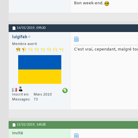
Bon week-end.
14/01/2019,
09h30
luigifab
Membre averti
C'est vrai, cependant, malgré to
Inscrit en
Mars 2010
Messages
73
15/01/2019,
14h38
Invité