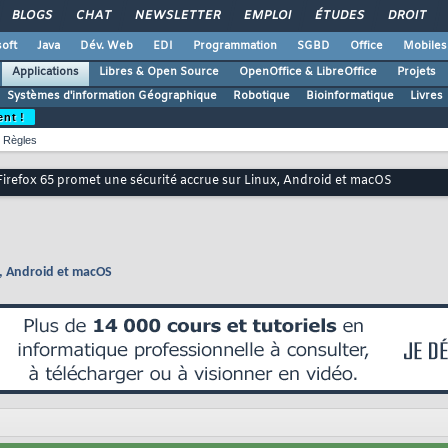
BLOGS
CHAT
NEWSLETTER
EMPLOI
ÉTUDES
DROIT
oft
Java
Dév. Web
EDI
Programmation
SGBD
Office
Mobiles
Applications
Libres & Open Source
OpenOffice & LibreOffice
Projets
Systèmes d'information Géographique
Robotique
Bioinformatique
Livres
ent !
Règles
Firefox 65 promet une sécurité accrue sur Linux, Android et macOS
x, Android et macOS