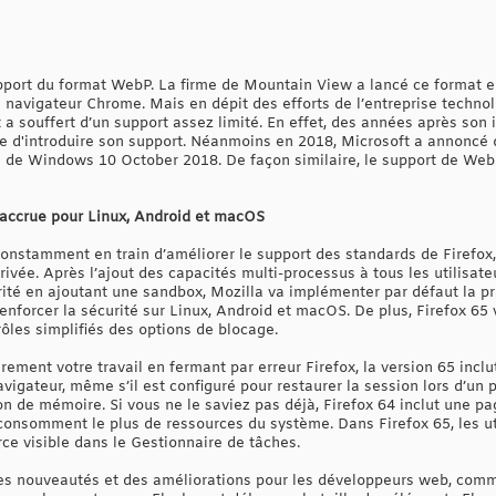
support du format WebP. La firme de Mountain View a lancé ce format 
on navigateur Chrome. Mais en dépit des efforts de l’entreprise techn
t a souffert d’un support assez limité. En effet, des années après son
ine d'introduire son support. Néanmoins en 2018, Microsoft a annoncé
e de Windows 10 October 2018. De façon similaire, le support de WebP
 accrue pour Linux, Android et macOS
constamment en train d’améliorer le support des standards de Firefox
privée. Après l’ajout des capacités multi-processus à tous les utilisat
rité en ajoutant une sandbox, Mozilla va implémenter par défaut la p
 renforcer la sécurité sur Linux, Android et macOS. De plus, Firefox 65
ôles simplifiés des options de blocage.
èrement votre travail en fermant par erreur Firefox, la version 65 inclu
vigateur, même s’il est configuré pour restaurer la session lors d’un
on de mémoire. Si vous ne le saviez pas déjà, Firefox 64 inclut une p
consomment le plus de ressources du système. Dans Firefox 65, les uti
e visible dans le Gestionnaire de tâches.
es nouveautés et des améliorations pour les développeurs web, comme