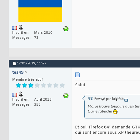
Inscrit en
Mars 2010
Messages
73
12/01/2019,
11h27
tes49
Membre très actif
Salut
Envoyé par
luigifab
Inscrit en
Avril 2013
Messages
358
Moi je trouve toujours aussi tri
Oui je rabâche
.
Et oui, Firefox 64* demande GTK 
qui sont encore sous XP (heureu