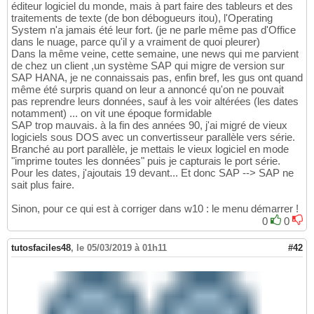
éditeur logiciel du monde, mais à part faire des tableurs et des
traitements de texte (de bon débogueurs itou), l'Operating
System n'a jamais été leur fort. (je ne parle même pas d'Office
dans le nuage, parce qu'il y a vraiment de quoi pleurer)
Dans la même veine, cette semaine, une news qui me parvient
de chez un client ,un système SAP qui migre de version sur
SAP HANA, je ne connaissais pas, enfin bref, les gus ont quand
même été surpris quand on leur a annoncé qu'on ne pouvait
pas reprendre leurs données, sauf à les voir altérées (les dates
notamment) ... on vit une époque formidable
SAP trop mauvais. à la fin des années 90, j'ai migré de vieux
logiciels sous DOS avec un convertisseur parallèle vers série.
Branché au port parallèle, je mettais le vieux logiciel en mode
"imprime toutes les données" puis je capturais le port série.
Pour les dates, j'ajoutais 19 devant... Et donc SAP --> SAP ne
sait plus faire.
Sinon, pour ce qui est à corriger dans w10 : le menu démarrer !
0
0
tutosfaciles48
,
le 05/03/2019 à 01h11
#42