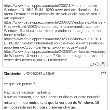
https://www.developpez.com/actu/235311/Microsoft-publie-
Windows-10-19H1-Build-18290-avec-des-ameliorations-du-
menu-Demarrer-et-la-possibilite-de-voir-quelle-app-se-sert-du-
microphone/
https://www.developpez.com/actu/239692/Windows-10-Insider-
Preview-Build-18309-s-accompagne-d-une-amelioration-de-
Windows-Sandbox-pour-mieux-prendre-en-charge-les-ecrans-
haute-resolution/
https://www.developpez.com/actu/232593/Windows-10-19H1-
Build-18277-est-maintenant-disponible-avec-les-ameliorations-
apportees-a-Action-Center-ainsi-qu-a-Focus-Assist/
https://www.developpez.com/actu/240386/Les-futures-versions-
de-Windows-10-vont-reserver-7-Go-de-stockage-pour-eviter-l-
echec-des-mises-a-jour-volumineuses/
10
0
Christophe
,
le 05/04/2019 à 13h46
#47
ce que j'en pense ?
Rachat de virginité marketing :
à aucun moment, il ne sera contraint dinstaller cette nouvelle
mise à jour,
du moins tant que la version de Windows 10
quil possède est toujours prise en charge
.