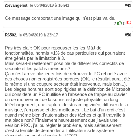
i5evangelist
,
le 05/04/2019 à 16h41
#49
Ce message comportait une image qui n'est plus valide.
2
0
R6502
,
le 05/04/2019 à 23h17
#50
Pas très clair: OK pour repousser les les MàJ de
fonctionnalités, hormis <1% de cas particuliers qui pourraient
être gênés par la limitation à 3.
Mais sera-t-il réellement possible de différer les correctifs de
sécurité et les patchs mensuels?
Ça m'est arrivé plusieurs fois de retrouver le PC rebooté avec
des choses non enregistrées perdues (OK, le résultat aurait été
le même si une coupure secteur était intervenue, mais bon...).
Les plages horaires sont trop rigides et la définition de Microsoft
qui considère un PC inutilisé en l'absence de frappe au clavier
ou de mouvement de la souris est juste pitoyable: un long
téléchargement, une capture de streaming vidéo, diffuser de la
musique, j'en passe et des meilleures... Le but d'un ordi c'est
quand même bien d'automatiser des tâches et qu'il travaille à
ma place non? Finalement heureusement que j'avais une
version PRO, j'ai pu régler le problème, mais sérieusement
c'est si terrible de demander à l'utilisateur si le système
d'exploitation peut rebooter le PC???