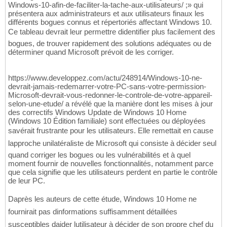
Windows-10-afin-de-faciliter-la-tache-aux-utilisateurs/ ;» qui
présentera aux administrateurs et aux utilisateurs finaux les
différents bogues connus et répertoriés affectant Windows 10.
Ce tableau devrait leur permettre didentifier plus facilement des
bogues, de trouver rapidement des solutions adéquates ou de
déterminer quand Microsoft prévoit de les corriger.
https://www.developpez.com/actu/248914/Windows-10-ne-
devrait-jamais-redemarrer-votre-PC-sans-votre-permission-
Microsoft-devrait-vous-redonner-le-controle-de-votre-appareil-
selon-une-etude/ a révélé que la manière dont les mises à jour
des correctifs Windows Update de Windows 10 Home
(Windows 10 Édition familiale) sont effectuées ou déployées
savérait frustrante pour les utilisateurs. Elle remettait en cause
lapproche unilatéraliste de Microsoft qui consiste à décider seul
quand corriger les bogues ou les vulnérabilités et à quel
moment fournir de nouvelles fonctionnalités, notamment parce
que cela signifie que les utilisateurs perdent en partie le contrôle
de leur PC.
Daprès les auteurs de cette étude, Windows 10 Home ne
fournirait pas dinformations suffisamment détaillées
susceptibles daider lutilisateur à décider de son propre chef du