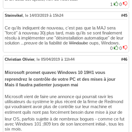
1
0
Steinvikel
,
le 14/03/2019 à 15h24
#45
Ce qu'ils indiquent de nouveau, c'est pas que la MAJ sera
"forcé" à nouveau 30j plus tard, mais qu'ils se sont finalement
résolu à implémenter une "désinstallation automatique" de leur
solution ...preuve de la fiabilité de
Windaube
oups, Windows.
0
0
Christian Olivier
,
le 05/04/2019 à 11h44
#46
Microsoft promet quavec Windows 10 19H1 vous
reprendrez le contrôle de votre PC et des mises à jour
Mais il faudra patienter jusquen mai
Microsoft vient de faire une annonce qui pourrait ravir les
utilisateurs du système le plus récent de la firme de Redmond
qui voudraient avoir plus de contrôle sur leur machine et
estiment quils nont pas forcément besoin dune mise à jour de
leur OS, parfois sujette à de nombreux bogues - comme ce fut
avec Windows 101 ;809 lors de son lancement initial-, tous les
six mois.