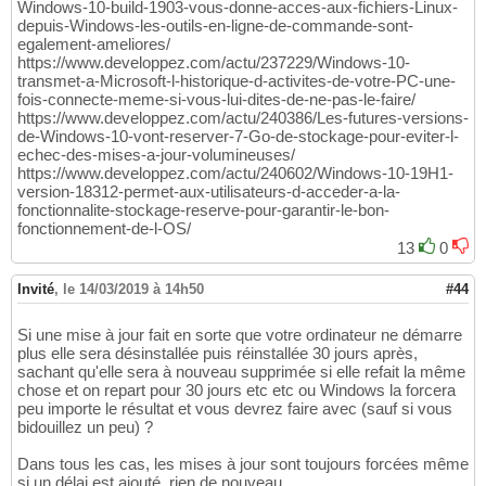
Windows-10-build-1903-vous-donne-acces-aux-fichiers-Linux-
depuis-Windows-les-outils-en-ligne-de-commande-sont-
egalement-ameliores/
https://www.developpez.com/actu/237229/Windows-10-
transmet-a-Microsoft-l-historique-d-activites-de-votre-PC-une-
fois-connecte-meme-si-vous-lui-dites-de-ne-pas-le-faire/
https://www.developpez.com/actu/240386/Les-futures-versions-
de-Windows-10-vont-reserver-7-Go-de-stockage-pour-eviter-l-
echec-des-mises-a-jour-volumineuses/
https://www.developpez.com/actu/240602/Windows-10-19H1-
version-18312-permet-aux-utilisateurs-d-acceder-a-la-
fonctionnalite-stockage-reserve-pour-garantir-le-bon-
fonctionnement-de-l-OS/
13
0
Invité
,
le 14/03/2019 à 14h50
#44
Si une mise à jour fait en sorte que votre ordinateur ne démarre
plus elle sera désinstallée puis réinstallée 30 jours après,
sachant qu'elle sera à nouveau supprimée si elle refait la même
chose et on repart pour 30 jours etc etc ou Windows la forcera
peu importe le résultat et vous devrez faire avec (sauf si vous
bidouillez un peu) ?
Dans tous les cas, les mises à jour sont toujours forcées même
si un délai est ajouté, rien de nouveau.