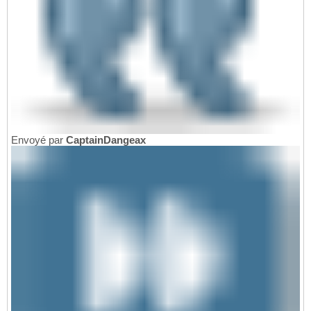
Envoyé par
CaptainDangeax