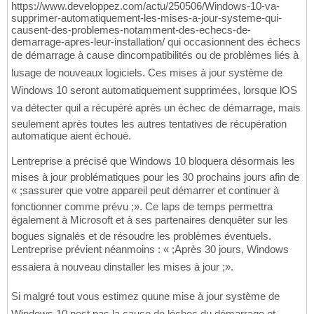
https://www.developpez.com/actu/250506/Windows-10-va-
supprimer-automatiquement-les-mises-a-jour-systeme-qui-
causent-des-problemes-notamment-des-echecs-de-
demarrage-apres-leur-installation/ qui occasionnent des échecs
de démarrage à cause dincompatibilités ou de problèmes liés à
lusage de nouveaux logiciels. Ces mises à jour système de
Windows 10 seront automatiquement supprimées, lorsque lOS
va détecter quil a récupéré après un échec de démarrage, mais
seulement après toutes les autres tentatives de récupération
automatique aient échoué.
Lentreprise a précisé que Windows 10 bloquera désormais les
mises à jour problématiques pour les 30 prochains jours afin de
« ;sassurer que votre appareil peut démarrer et continuer à
fonctionner comme prévu ;». Ce laps de temps permettra
également à Microsoft et à ses partenaires denquêter sur les
bogues signalés et de résoudre les problèmes éventuels.
Lentreprise prévient néanmoins : « ;Après 30 jours, Windows
essaiera à nouveau dinstaller les mises à jour ;».
Si malgré tout vous estimez quune mise à jour système de
Windows 10 nest pas la cause de léchec du démarrage et