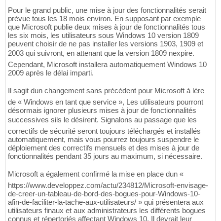
Pour le grand public, une mise à jour des fonctionnalités serait
prévue tous les 18 mois environ. En supposant par exemple
que Microsoft publie deux mises à jour de fonctionnalités tous
les six mois, les utilisateurs sous Windows 10 version 1809
peuvent choisir de ne pas installer les versions 1903, 1909 et
2003 qui suivront, en attenant que la version 1809 nexpire.
Cependant, Microsoft installera automatiquement Windows 10
2009 après le délai imparti.
Il sagit dun changement sans précédent pour Microsoft à lère
de « Windows en tant que service », Les utilisateurs pourront
désormais ignorer plusieurs mises à jour de fonctionnalités
successives sils le désirent. Signalons au passage que les
correctifs de sécurité seront toujours téléchargés et installés
automatiquement, mais vous pourrez toujours suspendre le
déploiement des correctifs mensuels et des mises à jour de
fonctionnalités pendant 35 jours au maximum, si nécessaire.
Microsoft a également confirmé la mise en place dun «
https://www.developpez.com/actu/234812/Microsoft-envisage-
de-creer-un-tableau-de-bord-des-bogues-pour-Windows-10-
afin-de-faciliter-la-tache-aux-utilisateurs/ » qui présentera aux
utilisateurs finaux et aux administrateurs les différents bogues
connus et répertoriés affectant Windows 10. Il devrait leur