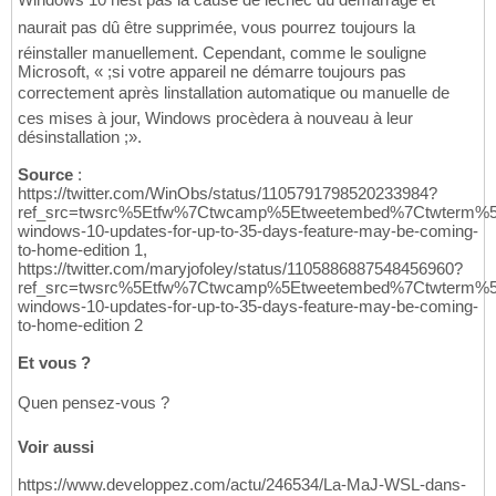
naurait pas dû être supprimée, vous pourrez toujours la
réinstaller manuellement. Cependant, comme le souligne
Microsoft, « ;si votre appareil ne démarre toujours pas
correctement après linstallation automatique ou manuelle de
ces mises à jour, Windows procèdera à nouveau à leur
désinstallation ;».
Source
:
https://twitter.com/WinObs/status/1105791798520233984?
ref_src=twsrc%5Etfw%7Ctwcamp%5Etweetembed%7Ctwterm%5
windows-10-updates-for-up-to-35-days-feature-may-be-coming-
to-home-edition 1,
https://twitter.com/maryjofoley/status/1105886887548456960?
ref_src=twsrc%5Etfw%7Ctwcamp%5Etweetembed%7Ctwterm%5
windows-10-updates-for-up-to-35-days-feature-may-be-coming-
to-home-edition 2
Et vous ?
Quen pensez-vous ?
Voir aussi
https://www.developpez.com/actu/246534/La-MaJ-WSL-dans-