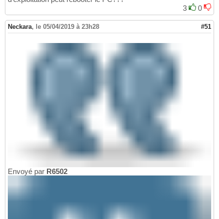
3
0
Neckara
,
le 05/04/2019 à 23h28
#51
Envoyé par
R6502