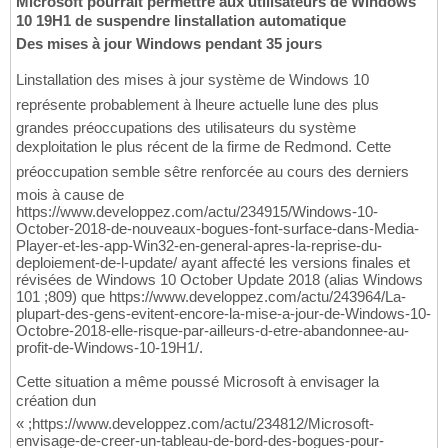
Microsoft pourrait permettre aux utilisateurs de Windows
10 19H1 de suspendre linstallation automatique
Des mises à jour Windows pendant 35 jours
Linstallation des mises à jour système de Windows 10
représente probablement à lheure actuelle lune des plus
grandes préoccupations des utilisateurs du système
dexploitation le plus récent de la firme de Redmond. Cette
préoccupation semble sêtre renforcée au cours des derniers
mois à cause de
https://www.developpez.com/actu/234915/Windows-10-
October-2018-de-nouveaux-bogues-font-surface-dans-Media-
Player-et-les-app-Win32-en-general-apres-la-reprise-du-
deploiement-de-l-update/ ayant affecté les versions finales et
révisées de Windows 10 October Update 2018 (alias Windows
101 ;809) que https://www.developpez.com/actu/243964/La-
plupart-des-gens-evitent-encore-la-mise-a-jour-de-Windows-10-
Octobre-2018-elle-risque-par-ailleurs-d-etre-abandonnee-au-
profit-de-Windows-10-19H1/.
Cette situation a même poussé Microsoft à envisager la
création dun
« ;https://www.developpez.com/actu/234812/Microsoft-
envisage-de-creer-un-tableau-de-bord-des-bogues-pour-