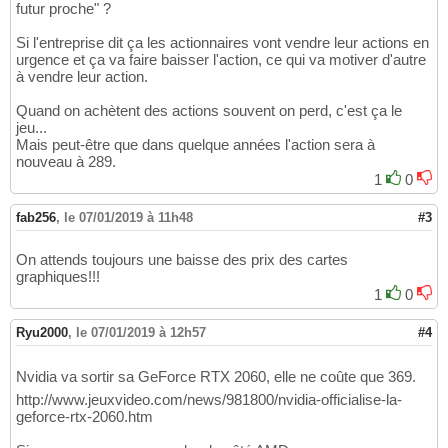
futur proche" ?
Si l'entreprise dit ça les actionnaires vont vendre leur actions en
urgence et ça va faire baisser l'action, ce qui va motiver d'autre
à vendre leur action.
Quand on achètent des actions souvent on perd, c'est ça le
jeu...
Mais peut-être que dans quelque années l'action sera à
nouveau à 289.
1
0
fab256
,
le 07/01/2019 à 11h48
#3
On attends toujours une baisse des prix des cartes
graphiques!!!
1
0
Ryu2000
,
le 07/01/2019 à 12h57
#4
Nvidia va sortir sa GeForce RTX 2060, elle ne coûte que 369.
http://www.jeuxvideo.com/news/981800/nvidia-officialise-la-
geforce-rtx-2060.htm