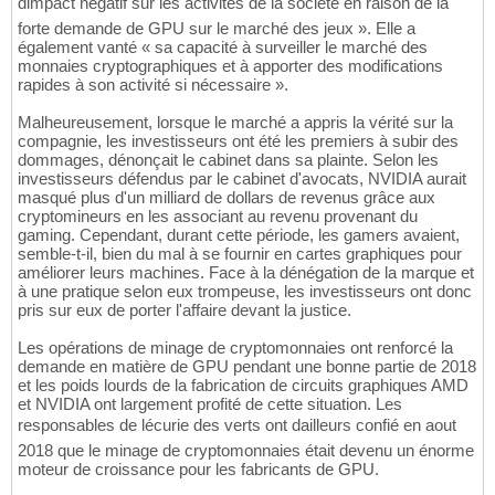
dimpact négatif sur les activités de la société en raison de la
forte demande de GPU sur le marché des jeux ». Elle a
également vanté « sa capacité à surveiller le marché des
monnaies cryptographiques et à apporter des modifications
rapides à son activité si nécessaire ».
Malheureusement, lorsque le marché a appris la vérité sur la
compagnie, les investisseurs ont été les premiers à subir des
dommages, dénonçait le cabinet dans sa plainte. Selon les
investisseurs défendus par le cabinet d'avocats, NVIDIA aurait
masqué plus d'un milliard de dollars de revenus grâce aux
cryptomineurs en les associant au revenu provenant du
gaming. Cependant, durant cette période, les gamers avaient,
semble-t-il, bien du mal à se fournir en cartes graphiques pour
améliorer leurs machines. Face à la dénégation de la marque et
à une pratique selon eux trompeuse, les investisseurs ont donc
pris sur eux de porter l'affaire devant la justice.
Les opérations de minage de cryptomonnaies ont renforcé la
demande en matière de GPU pendant une bonne partie de 2018
et les poids lourds de la fabrication de circuits graphiques AMD
et NVIDIA ont largement profité de cette situation. Les
responsables de lécurie des verts ont dailleurs confié en aout
2018 que le minage de cryptomonnaies était devenu un énorme
moteur de croissance pour les fabricants de GPU.