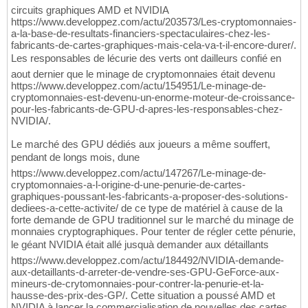
circuits graphiques AMD et NVIDIA
https://www.developpez.com/actu/203573/Les-cryptomonnaies-
a-la-base-de-resultats-financiers-spectaculaires-chez-les-
fabricants-de-cartes-graphiques-mais-cela-va-t-il-encore-durer/.
Les responsables de lécurie des verts ont dailleurs confié en
aout dernier que le minage de cryptomonnaies était devenu
https://www.developpez.com/actu/154951/Le-minage-de-
cryptomonnaies-est-devenu-un-enorme-moteur-de-croissance-
pour-les-fabricants-de-GPU-d-apres-les-responsables-chez-
NVIDIA/.
Le marché des GPU dédiés aux joueurs a même souffert,
pendant de longs mois, dune
https://www.developpez.com/actu/147267/Le-minage-de-
cryptomonnaies-a-l-origine-d-une-penurie-de-cartes-
graphiques-poussant-les-fabricants-a-proposer-des-solutions-
dediees-a-cette-activite/ de ce type de matériel à cause de la
forte demande de GPU traditionnel sur le marché du minage de
monnaies cryptographiques. Pour tenter de régler cette pénurie,
le géant NVIDIA était allé jusquà demander aux détaillants
https://www.developpez.com/actu/184492/NVIDIA-demande-
aux-detaillants-d-arreter-de-vendre-ses-GPU-GeForce-aux-
mineurs-de-crytomonnaies-pour-contrer-la-penurie-et-la-
hausse-des-prix-des-GP/. Cette situation a poussé AMD et
NVIDIA à lancer la commercialisation de nouvelles des cartes