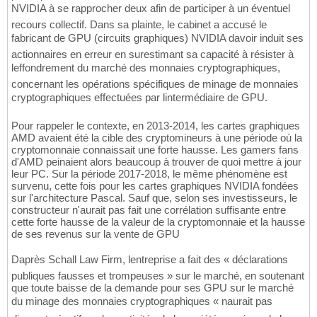
NVIDIA à se rapprocher deux afin de participer à un éventuel
recours collectif. Dans sa plainte, le cabinet a accusé le
fabricant de GPU (circuits graphiques) NVIDIA davoir induit ses
actionnaires en erreur en surestimant sa capacité à résister à
leffondrement du marché des monnaies cryptographiques,
concernant les opérations spécifiques de minage de monnaies
cryptographiques effectuées par lintermédiaire de GPU.
Pour rappeler le contexte, en 2013-2014, les cartes graphiques
AMD avaient été la cible des cryptomineurs à une période où la
cryptomonnaie connaissait une forte hausse. Les gamers fans
d'AMD peinaient alors beaucoup à trouver de quoi mettre à jour
leur PC. Sur la période 2017-2018, le même phénomène est
survenu, cette fois pour les cartes graphiques NVIDIA fondées
sur l'architecture Pascal. Sauf que, selon ses investisseurs, le
constructeur n'aurait pas fait une corrélation suffisante entre
cette forte hausse de la valeur de la cryptomonnaie et la hausse
de ses revenus sur la vente de GPU
Daprès Schall Law Firm, lentreprise a fait des « déclarations
publiques fausses et trompeuses » sur le marché, en soutenant
que toute baisse de la demande pour ses GPU sur le marché
du minage des monnaies cryptographiques « naurait pas