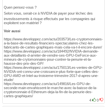
Quen pensez-vous ?
Selon vous, serait-ce à NVIDIA de payer pour léchec des
investissements à risque effectués par les compagnies qui
exploitent son matériel ?
Voir aussi
https://www.developpez.com/actu/203573/Les-cryptomonnaies-
a-la-base-de-resultats-financiers-spectaculaires-chez-les-
fabricants-de-cartes-graphiques-mais-cela-va-t-il-encore-durer/
https://www.developpez.com/actu/184492/NVIDIA-demande-
aux-detaillants-d-arreter-de-vendre-ses-GPU-GeForce-aux-
mineurs-de-crytomonnaies-pour-contrer-la-penurie-et-la-
hausse-des-prix-des-GP/
https://www.developpez.com/actu/175013/Les-ventes-de-GPU-
NVIDIA-ont-connu-une-croissance-plus-forte-que-celles-des-
GPU-AMD-et-Intel-au-troisieme-trimestre-2017-d-apres-une-
etude/
https://www.developpez.com/actu/149816/Les-GPU-de-
seconde-main-envahissent-le-marche-avec-la-baisse-de-la-
cryptomonnaie-d-Ethereum-deja-la-fin-de-la-penurie-des-
cartes-graphiques/
4
0