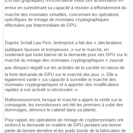
(circuits graphiques) NVIDIA davoir induit ses actionnaires en
erreur en surestimant sa capacité à résister à leffondrement du
marché des monnaies virtuelles, concernant les opérations
spécifiques de minage de monnaies cryptographiques
effectuées par lintermédiaire de GPU.
Daprès Schall Law Firm, lentreprise a fait des « ;déclarations
publiques fausses et trompeuses ;» sur le marché, en
soutenant que toute baisse de la demande pour ses GPU sur le
marché du minage des monnaies cryptographiques « ;naurait
pas dimpact négatif sur les activités de la société en raison de
la forte demande de GPU sur le marché des jeux ;». Elle a
également vanté « ;sa capacité à surveiller le marché des
monnaies cryptographiques et à apporter des modifications
rapides à son activité si nécessaire ;».
Malheureusement, lorsque le marché a appris la vérité sur la
compagnie, les investisseurs ont été les premiers à subir des
dommages, dénonce le cabinet dans sa plainte.
Pour rappel, les opérations de minage de cryptomonnaies ont
renforcé la demande en matière de GPU pendant une bonne
partie de lannée dernière et les poids lourds de la fabrication de