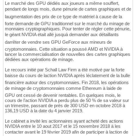
Le marché des GPU dédiés aux joueurs a même souffert,
pendant de longs mois, dune pénurie de cartes graphiques et de
laugmentation des prix de ce type de matériel à cause de la
forte demande de GPU traditionnel sur le marché du minage de
monnaies cryptographiques. Pour tenter de régler cette pénurie,
le géant NVIDIA était allé jusquà demander aux détaillants
darrêter de vendre ses GPU GeForce aux mineurs de
cryptomonnaies. Cette situation a poussé AMD et NVIDIA à
lancer la commercialisation de nouvelles des cartes graphiques
dédiées aux opérations de minage.
Le recours initié par Schall Law Firm a été motivé par la forte
baisse du cours de laction NVIDIA après léclatement de la bulle
financière autour des cryptomonnaies. Fin 2018, les opérations
de minage de cryptomonnaies comme Ethereum à laide de
GPU ont cessé de devenir rentables. En quelques mois, le
cours de l'action NVIDIA a perdu plus de 50 % de sa valeur sur
un trimestre, passant de près de 300 USD en octobre 2018 à
136,19 USD à la date du 4 janvier 2019.
Le cabinet a invité les actionnaires ayant acheté des actions
NVIDIA entre le 10 aout 2017 et le 15 novembre 2018 à les
contacter avant le 19 février 2019 afin de participer à laction de