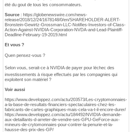
été du gout de tous les consommateurs.
Source
: https://globenewswire.com/news-
release/2018/12/24/1678148/0/en/SHAREHOLDER-ALERT-
Bronstein-Gewirtz-Grossman-LLC-Notifies-Investors-of-Class-
Action-Against-NVIDIA-Corporation-NVDA-and-Lead-Plaintiff-
Deadline-February-19-2019.html
Et vous ?
Quen pensez-vous ?
Selon vous, serait-ce à NVIDIA de payer pour léchec des
investissements à risque effectués par les compagnies qui
exploitent son matériel ?
Voir aussi
https://www.developpez.com/actu/203573/Les-cryptomonnaies-
a-la-base-de-resultats-financiers-spectaculaires-chez-les-
fabricants-de-cartes-graphiques-mais-cela-va-t-il-encore-durer/
https://www.developpez.com/actu/184492/NVIDIA-demande-
aux-detaillants-d-arreter-de-vendre-ses-GPU-GeForce-aux-
mineurs-de-crytomonnaies-pour-contrer-la-penurie-et-la-
hausse-des-prix-des-GP/