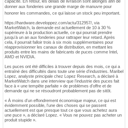
capacité. En retour, les délais de livraison sont allongés afin de
donner aux fonderies une grande marge de manuvre pour
honorer les commandes, ce qui laisse un stock peu important.
https://hardware.developpez.com/actu/312957/, via
MarketWatch, la demande est actuellement de 10 à 30 %
supérieure à la production actuelle, ce qui pourrait prendre
jusqu'à un an aux fonderies pour rattraper leur retard. Après
cela, il pourrait falloir trois à six mois supplémentaires pour
réapprovisionner les canaux de distribution, en mettant les
produits entre les mains de fabricants de puces comme Intel,
AMD et NVIDIA.
Les puces ont été difficiles à trouver depuis des mois, ce qui a
entraîné des difficultés dans toute une série d'industries. Maribel
Lopez, analyste principale chez Lopez Research, a déclaré à
MarketWatch dans une interview que l'industrie des puces fait
face à « une tempête parfaite » de problèmes d'offre et de
demande qui ne se résoudront probablement pas de sitôt.
« À moins d'un effondrement économique majeur, ce qui est
évidemment possible, l'une des choses qui se passent
actuellement est que presque tout ce que vous achetez aura
une puce », a déclaré Lopez. « Vous ne pouvez pas acheter un
produit stupide ».