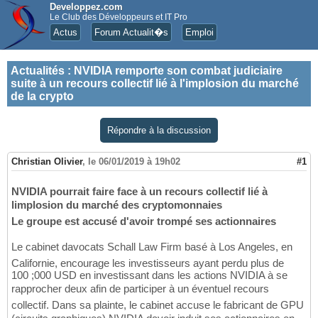
Developpez.com
Le Club des Développeurs et IT Pro
Actus
Forum Actualit�s
Emploi
Actualités
:
NVIDIA remporte son combat judiciaire
suite à un recours collectif lié à l'implosion du marché
de la crypto
Répondre à la discussion
Christian Olivier
,
le 06/01/2019 à 19h02
#1
NVIDIA pourrait faire face à un recours collectif lié à
limplosion du marché des cryptomonnaies
Le groupe est accusé d'avoir trompé ses actionnaires
Le cabinet davocats Schall Law Firm basé à Los Angeles, en
Californie, encourage les investisseurs ayant perdu plus de
100 ;000 USD en investissant dans les actions NVIDIA à se
rapprocher deux afin de participer à un éventuel recours
collectif. Dans sa plainte, le cabinet accuse le fabricant de GPU