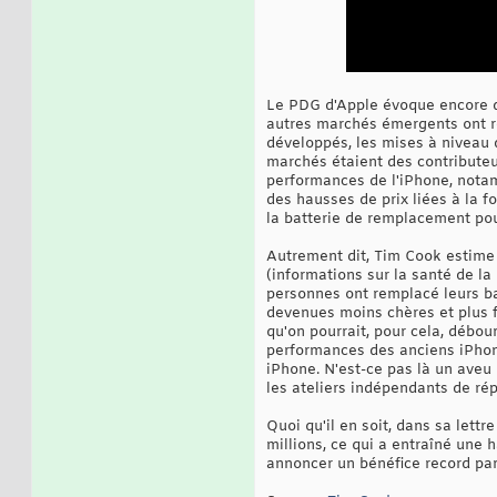
Le PDG d'Apple évoque encore d'
autres marchés émergents ont re
développés, les mises à niveau 
marchés étaient des contributeur
performances de l'iPhone, nota
des hausses de prix liées à la fo
la batterie de remplacement pou
Autrement dit, Tim Cook estime 
(informations sur la santé de la
personnes ont remplacé leurs ba
devenues moins chères et plus f
qu'on pourrait, pour cela, débou
performances des anciens iPhone
iPhone. N'est-ce pas là un aveu 
les ateliers indépendants de ré
Quoi qu'il en soit, dans sa lett
millions, ce qui a entraîné une 
annoncer un bénéfice record par