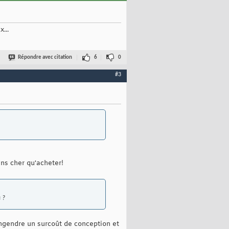
...
Répondre avec citation
6
0
#3
ns cher qu'acheter!
 ?
 engendre un surcoût de conception et