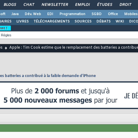
BLOGS
CHAT
NEWSLETTER
EMPLOI
ÉTUDES
DROIT
oft
Java
Dév. Web
EDI
Programmation
SGBD
Office
Mobiles
AIRES
LIVRES
TÉLÉCHARGEMENTS
SOURCES
DÉBATS
WIKI
DIC
ent !
Règles
és
Apple : Tim Cook estime que le remplacement des batteries a contribu
s batteries a contribué à la faible demande d'iPhone