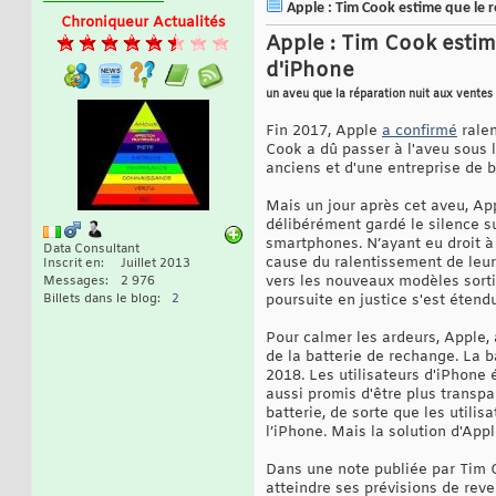
Apple : Tim Cook estime que le 
Chroniqueur Actualités
Apple : Tim Cook estim
d'iPhone
un aveu que la réparation nuit aux ventes
Fin 2017, Apple
a confirmé
ralen
Cook a dû passer à l'aveu sous 
anciens et d'une entreprise de b
Mais un jour après cet aveu, A
délibérément gardé le silence s
smartphones. N’ayant eu droit à 
Data Consultant
cause du ralentissement de leu
Inscrit en
Juillet 2013
vers les nouveaux modèles sorti
Messages
2 976
Billets dans le blog
2
poursuite en justice s'est étendu
Pour calmer les ardeurs, Apple, 
de la batterie de rechange. La b
2018. Les utilisateurs d'iPhone 
aussi promis d'être plus transpa
batterie, de sorte que les utili
l’iPhone. Mais la solution d'App
Dans une note publiée par Tim Co
atteindre ses prévisions de reve