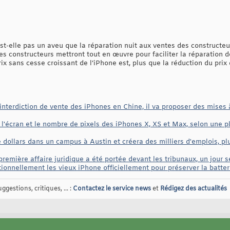
st-elle pas un aveu que la réparation nuit aux ventes des constructeu
s constructeurs mettront tout en œuvre pour faciliter la réparation d
x sans cesse croissant de l’iPhone est, plus que la réduction du prix 
nterdiction de vente des iPhones en Chine, il va proposer des mises à
e l'écran et le nombre de pixels des iPhones X, XS et Max, selon une pl
e dollars dans un campus à Austin et créera des milliers d'emplois, pl
 première affaire juridique a été portée devant les tribunaux, un jour
tionnellement les vieux iPhone officiellement pour préserver la batt
gestions, critiques, ... :
Contactez le service news
et
Rédigez des actualités