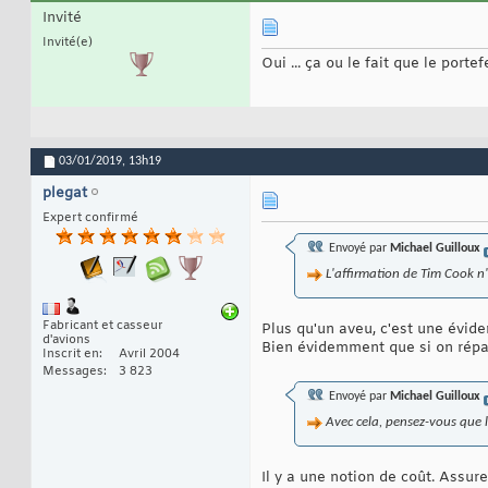
Invité
Invité(e)
Oui ... ça ou le fait que le porte
03/01/2019,
13h19
plegat
Expert confirmé
Envoyé par
Michael Guilloux
L'affirmation de Tim Cook n'
Fabricant et casseur
Plus qu'un aveu, c'est une éviden
d'avions
Bien évidemment que si on répar
Inscrit en
Avril 2004
Messages
3 823
Envoyé par
Michael Guilloux
Avec cela, pensez-vous que le
Il y a une notion de coût. Assur