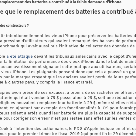
remplacement des batteries a contribué à la faible demande d'iPhone
e que le remplacement des batteries a contribué 
 des constructeurs ?
tir intentionnellement les vieux iPhone pour préserver les batteries
la pression d'utilisateurs qui avaient remarqué des baisses de perfor
enchmark qui avait aussi pris l'initiative de collecter des données de 
pple
a été attaqué
devant les tribunaux américains avec le dépôt d'une 
ur la limitation de performance des vieux iPhone dans le but de maint
aucun avertissement signalant cette pratique aux utilisateurs, certain
r vieux iPhone. Les plaignants pensent donc que cela a poussé un gr
s par la marque croyant que les anciens avaient perdu de leurs perfor
e à d'autres pays, y compris la France et Israël.
après avoir présenté ses excuses, a promis de se racheter en offrant u
atterie qui était vendue à 79 $ passe alors à 29 $, soit une réduction 
éligibles pouvaient remplacer leur batterie à 29 $, même si elles n'é
rent, en ajoutant par exemple des fonctionnalités à iOS pour fournir p
sateurs soient alertés quand leur batterie n’a plus la capacité de sup
le pour corriger son erreur n'est pas restée sans effet sur les ventes 
ok à l'intention des actionnaires, le PDG d'Apple indique en effet qu
nus pour le premier trimestre fiscal 2019 (qui prend fin le 29 décembr