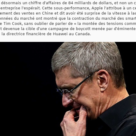
ésormais un chiffre d'affaires de 84 milliards de dollars, et non un c
'entreprise l'espérait. Cette sous-performance, Apple l'attribue à un 
ement des ventes en Chine et dit avoir été surprise de la vitesse à 
 données du marché ont montré que la contraction du marché des smar
ue Tim Cook, sans oublier de parler de « la montée des tensions comme
st devenue la cible d'une campagne de boycott menée par d'éminentes 
 la directrice financière de Huawei au Canada.