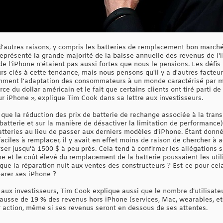
autres raisons, y compris les batteries de remplacement bon marché.
présenté la grande majorité de la baisse annuelle des revenus de l'
de l'iPhone n'étaient pas aussi fortes que nous le pensions. Les déf
s clés à cette tendance, mais nous pensons qu'il y a d'autres facteur
mment l'adaptation des consommateurs à un monde caractérisé par m
rce du dollar américain et le fait que certains clients ont tiré parti de
r iPhone », explique Tim Cook dans sa lettre aux investisseurs.
que la réduction des prix de batterie de rechange associée à la tran
 batterie et sur la manière de désactiver la limitation de performance)
tteries au lieu de passer aux derniers modèles d'iPhone. Étant donné
aciles à remplacer, il y avait en effet moins de raison de chercher à
rser jusqu'à 1500 $ à peu près. Cela tend à confirmer les allégations s
 et le coût élevé du remplacement de la batterie poussaient les uti
que la réparation nuit aux ventes des constructeurs ? Est-ce pour cela
parer ses iPhone ?
re aux investisseurs, Tim Cook explique aussi que le nombre d’utilisa
hausse de 19 % des revenus hors iPhone (services, Mac, wearables, etc.
 action, même si ses revenus seront en dessous de ses attentes.