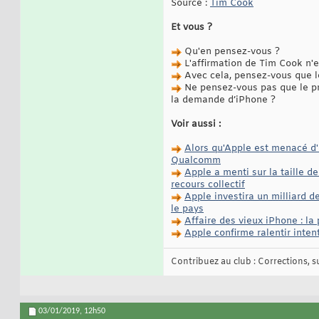
Source :
Tim Cook
Et vous ?
Qu'en pensez-vous ?
L'affirmation de Tim Cook n'e
Avec cela, pensez-vous que le
Ne pensez-vous pas que le pri
la demande d’iPhone ?
Voir aussi :
Alors qu'Apple est menacé d'i
Qualcomm
Apple a menti sur la taille d
recours collectif
Apple investira un milliard d
le pays
Affaire des vieux iPhone : la
Apple confirme ralentir inten
Contribuez au club : Corrections, sug
03/01/2019,
12h50