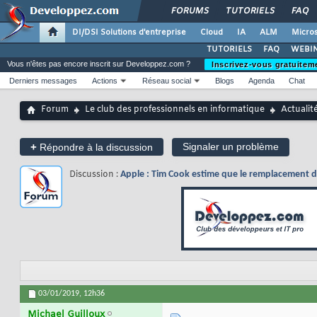
FORUMS
TUTORIELS
FAQ
DI/DSI Solutions d'entreprise
Cloud
IA
ALM
Micros
TUTORIELS
FAQ
WEBIN
Vous n'êtes pas encore inscrit sur Developpez.com ?
Inscrivez-vous gratuitem
Derniers messages
Actions
Réseau social
Blogs
Agenda
Chat
Forum
Le club des professionnels en informatique
Actualit
+
Signaler un problème
Répondre à la discussion
Discussion :
Apple : Tim Cook estime que le remplacement de
03/01/2019,
12h36
Michael Guilloux