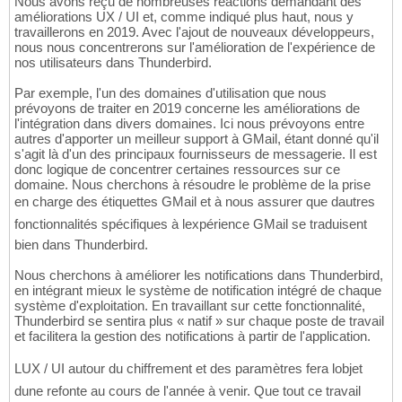
Nous avons reçu de nombreuses réactions demandant des
améliorations UX / UI et, comme indiqué plus haut, nous y
travaillerons en 2019. Avec l'ajout de nouveaux développeurs,
nous nous concentrerons sur l'amélioration de l'expérience de
nos utilisateurs dans Thunderbird.
Par exemple, l'un des domaines d'utilisation que nous
prévoyons de traiter en 2019 concerne les améliorations de
l'intégration dans divers domaines. Ici nous prévoyons entre
autres d'apporter un meilleur support à GMail, étant donné qu'il
s'agit là d'un des principaux fournisseurs de messagerie. Il est
donc logique de concentrer certaines ressources sur ce
domaine. Nous cherchons à résoudre le problème de la prise
en charge des étiquettes GMail et à nous assurer que dautres
fonctionnalités spécifiques à lexpérience GMail se traduisent
bien dans Thunderbird.
Nous cherchons à améliorer les notifications dans Thunderbird,
en intégrant mieux le système de notification intégré de chaque
système d'exploitation. En travaillant sur cette fonctionnalité,
Thunderbird se sentira plus « natif » sur chaque poste de travail
et facilitera la gestion des notifications à partir de l'application.
LUX / UI autour du chiffrement et des paramètres fera lobjet
dune refonte au cours de l'année à venir. Que tout ce travail