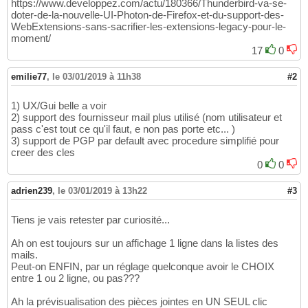
https://www.developpez.com/actu/180366/Thunderbird-va-se-
doter-de-la-nouvelle-UI-Photon-de-Firefox-et-du-support-des-
WebExtensions-sans-sacrifier-les-extensions-legacy-pour-le-
moment/
17
0
emilie77
,
le 03/01/2019 à 11h38
#2
1) UX/Gui belle a voir
2) support des fournisseur mail plus utilisé (nom utilisateur et
pass c'est tout ce qu'il faut, e non pas porte etc... )
3) support de PGP par default avec procedure simplifié pour
creer des cles
0
0
adrien239
,
le 03/01/2019 à 13h22
#3
Tiens je vais retester par curiosité...
Ah on est toujours sur un affichage 1 ligne dans la listes des
mails.
Peut-on ENFIN, par un réglage quelconque avoir le CHOIX
entre 1 ou 2 ligne, ou pas???
Ah la prévisualisation des pièces jointes en UN SEUL clic