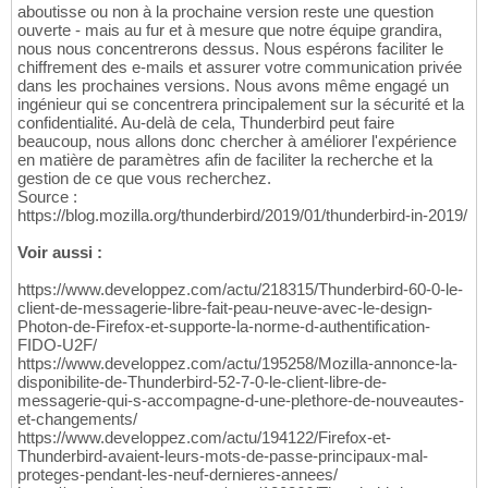
aboutisse ou non à la prochaine version reste une question
ouverte - mais au fur et à mesure que notre équipe grandira,
nous nous concentrerons dessus. Nous espérons faciliter le
chiffrement des e-mails et assurer votre communication privée
dans les prochaines versions. Nous avons même engagé un
ingénieur qui se concentrera principalement sur la sécurité et la
confidentialité. Au-delà de cela, Thunderbird peut faire
beaucoup, nous allons donc chercher à améliorer l'expérience
en matière de paramètres afin de faciliter la recherche et la
gestion de ce que vous recherchez.
Source :
https://blog.mozilla.org/thunderbird/2019/01/thunderbird-in-2019/
Voir aussi :
https://www.developpez.com/actu/218315/Thunderbird-60-0-le-
client-de-messagerie-libre-fait-peau-neuve-avec-le-design-
Photon-de-Firefox-et-supporte-la-norme-d-authentification-
FIDO-U2F/
https://www.developpez.com/actu/195258/Mozilla-annonce-la-
disponibilite-de-Thunderbird-52-7-0-le-client-libre-de-
messagerie-qui-s-accompagne-d-une-plethore-de-nouveautes-
et-changements/
https://www.developpez.com/actu/194122/Firefox-et-
Thunderbird-avaient-leurs-mots-de-passe-principaux-mal-
proteges-pendant-les-neuf-dernieres-annees/