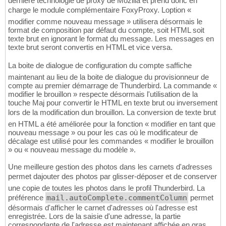
dernière technologie de proxy de Mozilla et prend donc en
charge le module complémentaire FoxyProxy. Loption «
modifier comme nouveau message » utilisera désormais le
format de composition par défaut du compte, soit HTML soit
texte brut en ignorant le format du message. Les messages en
texte brut seront convertis en HTML et vice versa.
La boite de dialogue de configuration du compte saffiche
maintenant au lieu de la boite de dialogue du provisionneur de
compte au premier démarrage de Thunderbird. La commande «
modifier le brouillon » respecte désormais l'utilisation de la
touche Maj pour convertir le HTML en texte brut ou inversement
lors de la modification dun brouillon. La conversion de texte brut
en HTML a été améliorée pour la fonction « modifier en tant que
nouveau message » ou pour les cas où le modificateur de
décalage est utilisé pour les commandes « modifier le brouillon
» ou « nouveau message du modèle ».
Une meilleure gestion des photos dans les carnets d'adresses
permet dajouter des photos par glisser-déposer et de conserver
une copie de toutes les photos dans le profil Thunderbird. La
préférence
mail.autoComplete.commentColumn
permet
désormais d'afficher le carnet d'adresses où l'adresse est
enregistrée. Lors de la saisie d'une adresse, la partie
correspondante de l'adresse est maintenant affichée en gras.