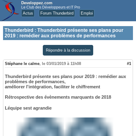
Developpez.com
Le Club des Développeurs et IT Pro
Actus
Forum Thunderbird
Emploi
Thunderbird
:
Thunderbird présente ses plans pour
2019 : remédier aux problèmes de performances
Répondre à la discussion
Stéphane le calme
,
le 03/01/2019 à 11h08
#1
Thunderbird présente ses plans pour 2019 : remédier aux
problèmes de performances,
améliorer l'intégration, faciliter le chiffrement
Rétrospective des évènements marquants de 2018
Léquipe sest agrandie