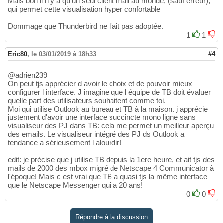
Mais bon il n'y a qu'un seul client mail au monde, (sauf erreur),
qui permet cette visualisation hyper confortable
Dommage que Thunderbird ne l'ait pas adoptée.
1
1
Eric80
,
le 03/01/2019 à 18h33
#4
@adrien239
On peut tjs apprécier d avoir le choix et de pouvoir mieux
configurer l interface. J imagine que l équipe de TB doit évaluer
quelle part des utilisateurs souhaitent comme toi.
Moi qui utilise Outlook au bureau et TB à la maison, j apprécie
justement d'avoir une interface succincte mono ligne sans
visualiseur des PJ dans TB: cela me permet un meilleur aperçu
des emails. Le visualiseur intégré des PJ ds Outlook a
tendance a sérieusement l alourdir!
edit: je précise que j utilise TB depuis la 1ere heure, et ait tjs des
mails de 2000 des mbox migré de Netscape 4 Communicator à
l'époque! Mais c est vrai que TB a quasi tjs la même interface
que le Netscape Messenger qui a 20 ans!
0
0
Répondre à la discussion