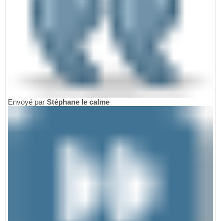
Envoyé par
Stéphane le calme