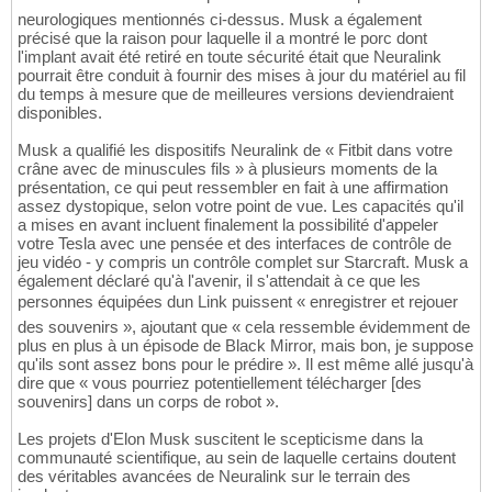
neurologiques mentionnés ci-dessus. Musk a également
précisé que la raison pour laquelle il a montré le porc dont
l'implant avait été retiré en toute sécurité était que Neuralink
pourrait être conduit à fournir des mises à jour du matériel au fil
du temps à mesure que de meilleures versions deviendraient
disponibles.
Musk a qualifié les dispositifs Neuralink de « Fitbit dans votre
crâne avec de minuscules fils » à plusieurs moments de la
présentation, ce qui peut ressembler en fait à une affirmation
assez dystopique, selon votre point de vue. Les capacités qu'il
a mises en avant incluent finalement la possibilité d'appeler
votre Tesla avec une pensée et des interfaces de contrôle de
jeu vidéo - y compris un contrôle complet sur Starcraft. Musk a
également déclaré qu'à l'avenir, il s'attendait à ce que les
personnes équipées dun Link puissent « enregistrer et rejouer
des souvenirs », ajoutant que « cela ressemble évidemment de
plus en plus à un épisode de Black Mirror, mais bon, je suppose
qu'ils sont assez bons pour le prédire ». Il est même allé jusqu'à
dire que « vous pourriez potentiellement télécharger [des
souvenirs] dans un corps de robot ».
Les projets d'Elon Musk suscitent le scepticisme dans la
communauté scientifique, au sein de laquelle certains doutent
des véritables avancées de Neuralink sur le terrain des