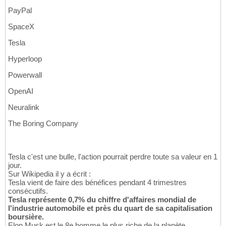
PayPal
SpaceX
Tesla
Hyperloop
Powerwall
OpenAI
Neuralink
The Boring Company
Tesla c'est une bulle, l'action pourrait perdre toute sa valeur en 1
jour.
Sur Wikipedia il y a écrit :
Tesla vient de faire des bénéfices pendant 4 trimestres
consécutifs.
Tesla représente 0,7% du chiffre d'affaires mondial de
l'industrie automobile et près du quart de sa capitalisation
boursière.
Elon Musk est le 8e homme le plus riche de la planète.