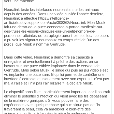
vers une machine.
Neuralink teste les interfaces neuronales sur les animaux
depuis des années. Dans une vidéo publiée l'année dernière,
Neuralink a effectué https://intelligence-
artificielle.developpez.com/actu/308362/Neuralink-Elon-Musk-
fait-une-demo-de-la-puce-connectee-a-portee-medicale-sur-
des-truies-les-essais-cliniques-sur-un-petit-nombre-de-
personnes-atteintes-de-paraplegie-auront-bientot-lieu/. Le public
a pu voir les signaux neuronaux en temps réel de l'un des
porcs, que Musk a nommé Gertrude.
Dans cette vidéo, Neuralink a démontré sa capacité à
enregistrer et éventuellement à prédire des actions en se
basant sur une puce câblée implantée dans le cerveau de
Gertrude. Mais selon Musk, le singe qui joue au jeu vidéo s'est
vu implanter une puce sans fil qui lui permet de contrôler une
interface électronique uniquement avec son esprit. « Il n'est pas
mal à l'aise et il n'a pas l'air bizarre », a déclaré Musk.
Le dispositif sans fil est particulièrement important, car il pourrait
éliminer le potentiel d'infection qui vient avec les fils dépassant
de la matière organique. « Si vous pouvez faire des
expériences avec quelque chose qui n'implique pas de fils
traversant la peau, cela va améliorer le bien-être des
animaux », a déclaré l'année dernière le professeur de