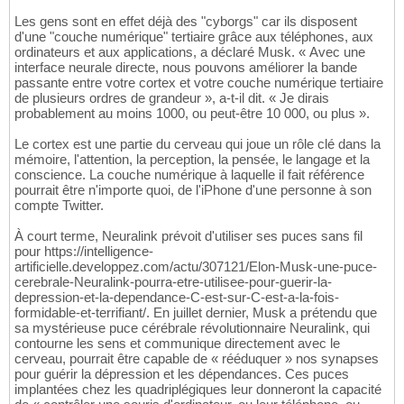
Les gens sont en effet déjà des "cyborgs" car ils disposent
d'une "couche numérique" tertiaire grâce aux téléphones, aux
ordinateurs et aux applications, a déclaré Musk. « Avec une
interface neurale directe, nous pouvons améliorer la bande
passante entre votre cortex et votre couche numérique tertiaire
de plusieurs ordres de grandeur », a-t-il dit. « Je dirais
probablement au moins 1000, ou peut-être 10 000, ou plus ».
Le cortex est une partie du cerveau qui joue un rôle clé dans la
mémoire, l'attention, la perception, la pensée, le langage et la
conscience. La couche numérique à laquelle il fait référence
pourrait être n'importe quoi, de l'iPhone d'une personne à son
compte Twitter.
À court terme, Neuralink prévoit d'utiliser ses puces sans fil
pour https://intelligence-
artificielle.developpez.com/actu/307121/Elon-Musk-une-puce-
cerebrale-Neuralink-pourra-etre-utilisee-pour-guerir-la-
depression-et-la-dependance-C-est-sur-C-est-a-la-fois-
formidable-et-terrifiant/. En juillet dernier, Musk a prétendu que
sa mystérieuse puce cérébrale révolutionnaire Neuralink, qui
contourne les sens et communique directement avec le
cerveau, pourrait être capable de « rééduquer » nos synapses
pour guérir la dépression et les dépendances. Ces puces
implantées chez les quadriplégiques leur donneront la capacité