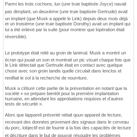
Parmi les trois cochons, lun (une truie baptisée Joyce) navait
pas dimplant, un deuxième (une truie baptisée Gertrude) avait
un implant (que Musk a appelé le Link) depuis deux mois déjà
et un troisième (une truie baptisée Dorothy) avait un implant qui
lui a été enlevé par la suite (pour montrer que lopération était
réversible).
Le prototype était relié au groin de lanimal. Musk a montré un
écran qui jouait un son et montrait un pic visuel chaque fois que
le Link détectait que Gertrude était en contact avec quelque
chose avec son groin tandis quelle circulait dans lenclos et
reniflait le sol à la recherche de nourriture.
Musk a clôturé cette partie de la présentation en notant que la
société « se prépare bientôt pour la première implantation
humaine, en attendant les approbations requises et d'autres
tests de sécurité ».
Alors que lappareil présenté nétait quun appareil de lecture,
recevant des données provenant des signaux dans le cerveau
du porc, lobjectif est de fournir à la fois des capacités de lecture
et décriture dans le but de pouvoir résoudre les problèmes