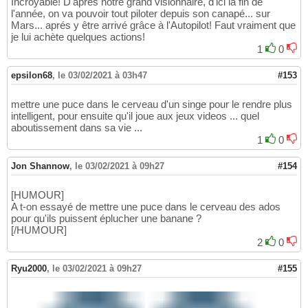
Incroyable! D'après notre grand visionnaire, d'ici la fin de
l'année, on va pouvoir tout piloter depuis son canapé... sur
Mars... aprés y être arrivé grâce à l'Autopilot! Faut vraiment que
je lui achète quelques actions!
1
0
epsilon68
,
le 03/02/2021 à 03h47
#153
mettre une puce dans le cerveau d'un singe pour le rendre plus
intelligent, pour ensuite qu'il joue aux jeux videos ... quel
aboutissement dans sa vie ...
1
0
Jon Shannow
,
le 03/02/2021 à 09h27
#154
[HUMOUR]
A t-on essayé de mettre une puce dans le cerveau des ados
pour qu'ils puissent éplucher une banane ?
[/HUMOUR]
2
0
Ryu2000
,
le 03/02/2021 à 09h27
#155