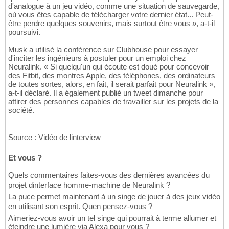
d'analogue à un jeu vidéo, comme une situation de sauvegarde,
où vous êtes capable de télécharger votre dernier état... Peut-
être perdre quelques souvenirs, mais surtout être vous », a-t-il
poursuivi.
Musk a utilisé la conférence sur Clubhouse pour essayer
d'inciter les ingénieurs à postuler pour un emploi chez
Neuralink. « Si quelqu'un qui écoute est doué pour concevoir
des Fitbit, des montres Apple, des téléphones, des ordinateurs
de toutes sortes, alors, en fait, il serait parfait pour Neuralink »,
a-t-il déclaré. Il a également publié un tweet dimanche pour
attirer des personnes capables de travailler sur les projets de la
société.
Source : Vidéo de linterview
Et vous ?
Quels commentaires faites-vous des dernières avancées du
projet dinterface homme-machine de Neuralink ?
La puce permet maintenant à un singe de jouer à des jeux vidéo
en utilisant son esprit. Quen pensez-vous ?
Aimeriez-vous avoir un tel singe qui pourrait à terme allumer et
éteindre une lumière via Alexa pour vous ?