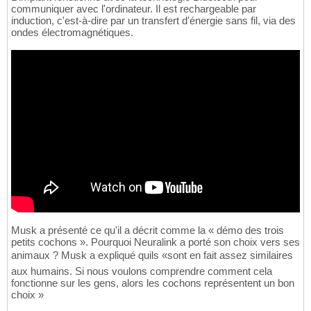
communiquer avec l'ordinateur. Il est rechargeable par
induction, c'est-à-dire par un transfert d'énergie sans fil, via des
ondes électromagnétiques.
Musk a présenté ce qu'il a décrit comme la « démo des trois
petits cochons ». Pourquoi Neuralink a porté son choix vers ses
animaux ? Musk a expliqué quils «sont en fait assez similaires
aux humains. Si nous voulons comprendre comment cela
fonctionne sur les gens, alors les cochons représentent un bon
choix »