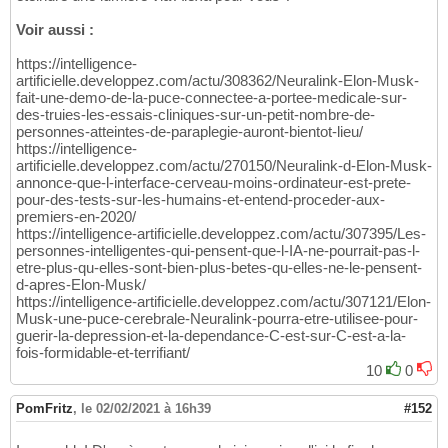
Voir aussi :
https://intelligence-
artificielle.developpez.com/actu/308362/Neuralink-Elon-Musk-
fait-une-demo-de-la-puce-connectee-a-portee-medicale-sur-
des-truies-les-essais-cliniques-sur-un-petit-nombre-de-
personnes-atteintes-de-paraplegie-auront-bientot-lieu/
https://intelligence-
artificielle.developpez.com/actu/270150/Neuralink-d-Elon-Musk-
annonce-que-l-interface-cerveau-moins-ordinateur-est-prete-
pour-des-tests-sur-les-humains-et-entend-proceder-aux-
premiers-en-2020/
https://intelligence-artificielle.developpez.com/actu/307395/Les-
personnes-intelligentes-qui-pensent-que-l-IA-ne-pourrait-pas-l-
etre-plus-qu-elles-sont-bien-plus-betes-qu-elles-ne-le-pensent-
d-apres-Elon-Musk/
https://intelligence-artificielle.developpez.com/actu/307121/Elon-
Musk-une-puce-cerebrale-Neuralink-pourra-etre-utilisee-pour-
guerir-la-depression-et-la-dependance-C-est-sur-C-est-a-la-
fois-formidable-et-terrifiant/
10
0
PomFritz
,
le 02/02/2021 à 16h39
#152