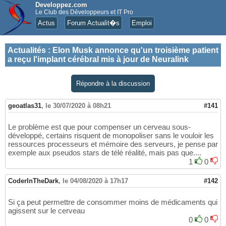
Developpez.com
Le Club des Développeurs et IT Pro
Actus
Forum Actualit�s
Emploi
Actualités
:
Elon Musk annonce qu'un troisième patient
a reçu l'implant cérébral mis à jour de Neuralink
Répondre à la discussion
geoatlas31
,
le 30/07/2020 à 08h21
#141
Le problème est que pour compenser un cerveau sous-
développé, certains risquent de monopoliser sans le vouloir les
ressources processeurs et mémoire des serveurs, je pense par
exemple aux pseudos stars de télé réalité, mais pas que....
1
0
CoderInTheDark
,
le 04/08/2020 à 17h17
#142
Si ça peut permettre de consommer moins de médicaments qui
agissent sur le cerveau
0
0