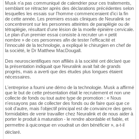
Musk n'a pas communiqué de calendrier pour ces traitements,
semblant se rétracter après des déclarations précédentes selon
lesquelles les essais sur l'homme commenceraient d'ici la fin
de cette année. Les premiers essais cliniques de Neuralink se
concentreront sur les personnes atteintes de paraplégie ou de
tétraplégie, résultant d'une lésion de la moelle épinière cervicale.
Le plan d'un premier essai consiste à recruter un « petit
nombre » de ces personnes afin de tester l'efficacité et
l'innocuité de la technologie, a expliqué le chirurgien en chef de
la société, le Dr Matthew MacDougall.
Des neuroscientifiques non affiliés à la société ont déclaré que
la présentation indiquait que Neuralink avait fait de grands
progrès, mais a averti que des études plus longues étaient
nécessaires.
L'entreprise a fourni une démo de la technologie. Musk a affirmé
que le but de cette présentation était le recrutement et non une
collecte de fonds ou tout autre type de promotion : « Nous
n'essayons pas de collecter des fonds ou de faire quoi que ce
soit d'autre, mais l'objectif principal est de convaincre des gens
formidables de venir travailler chez Neuralink et de nous aider à
porter le produit à maturation - le rendre abordable et fiable, et
permettre à quiconque en voudrait un den bénéficier », a-t-il
déclaré.