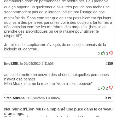
demandera donc en permanence de sentraîner. Peu probable
que ça apporte un quelconque plus, très peu de nos tâches ne
saccommodent pas de la latence induite par l'usage de nos
mains/pieds. Sans compter que ce sera possiblement épuisant,
soumis à des pensées parasites voire des douleurs fantômes à
déconnexion comme les membres des amputés. (besoin de
prendre des anxyolitiques ou de la ritaline pour utiliser le
dispositif?)
Je rejoins le scepticisme évoqué, de ce que je connais de la
biologie du cerveau.
2
0
lino8288
,
le 05/09/2020 à 11h58
#150
au fait de mettre en oeuvre des choses auxquelles personnes
n'avait osé penser
Elon Musk incarne la maxime "vouloir c'est pouvoir"
1
2
Stan Adkens
,
le 02/02/2021 à 08h57
#151
Neuralink d'Elon Musk a implanté une puce dans le cerveau
d'un singe,