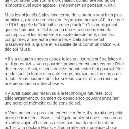
de « contrôler une souris d'ordinateur, ou leur téléphone, ou
n'importe quel autre appareil simplement en pensant », dit-il.
Mais les objectifs à plus long terme de la startup sont bien plus
ambitieux, allant du concept de "symbiose humain-AI", à ce que
le PDG appelle la "télépathie conceptuelle". Cela impliquerait
que les humains réfléchissent à une « série complexe de
concepts » et les transfèrent ensuite directement, sans les
comprimer, à une autre personne. « Cela améliorerait
massivement la qualité et la rapidité de la communication », a
déclaré Musk.
« Il y a d'autres choses assez folles qui pourraient être faites »,
a-t-il poursuivi. « Vous pourriez probablement sauvegarder l'état
du cerveau. Ainsi, si vous deviez mourir, votre état pourrait être
rendu sous la forme d'un autre corps humain ou d'un corps de
robot... Vous pourriez décider si vous voulez être un robot ou
une personne ou autre chose ».
Il y avait quelques réserves à la technologie futuriste, tout
téléchargement ou transfert de conscience pouvant entraîner
une perte de mémoire ou de sens de soi.
« Vous ne seriez pas exactement le même, il y aurait une petite
perte de transfert... Mais il est également vrai que si vous vous
réveillez aujourd'hui, vous n'êtes pas exactement le même
qu'hier », a déclaré Musk. « Il pourrait y avoir quelque chose