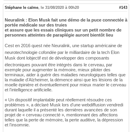
Stéphane le calme
,
le 31/08/2020 à 00h20
#143
Neuralink : Elon Musk fait une démo de la puce connectée à
portée médicale sur des truies
et assure que les essais cliniques sur un petit nombre de
personnes atteintes de paraplégie auront bientôt lieu
Cest en 2016 quest née Neuralink, une startup américaine de
neurotechnologie cofondée par le milliardaire de la tech Elon
Musk dont lobjectif est de développer des composants
électroniques pouvant être intégrés dans le cerveau, par
exemple pour augmenter la mémoire, mieux piloter des
terminaux, aider à guérir des maladies neurologiques telles que
la maladie d'Alzheimer, la démence ainsi que les lésions de la
moelle épinière et éventuellement pour mieux marier le cerveau
et l'intelligence artificielle.
« Un dispositif implantable peut réellement résoudre ces
problèmes », a déclaré Musk lors d'une webdiffusion vendredi
durant laquelle il a présenté les dernières avancées de son
projet de « cerveau connecté », mentionnant des affections
telles que la perte de mémoire, la perte auditive, la dépression
et l'insomnie.