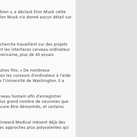
bien », a déclaré Elon Musk cette
Elon Musk n'a donné aucun détail sur
cherche travaillent sur des projets
t les interfaces cerveau-ordinateur
éricaine, plus de 45 essais
autres fins. « De nombreux
n les curseurs d'ordinateur à l'aide
 l'Université de Washington. Il a
cerveau humain afin d'enregistrer
un plus grand nombre de neurones que
ncore être démontrés, et certains
t Onward Medical mènent déjà des
des approches plus polyvalentes qui