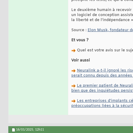
Le deuxième humain à recevoir l
un logiciel de conception assist
la liberté et de l'indépendance »
Source :
Elon Musk, fondateur d
Et vous ?
Quel est votre avis sur le suj
Voir aussi
Neuralink a-t-il ignoré les r
serait connu depuis des années 
Le premier patient de Neuralin
bien que des inquiétudes persiste
Les entreprises d'implants c
préoccupations liées à la sécurit
16/01/2025,
12h11