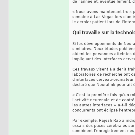
de l'année et, éventuellement, de
« Nous avons maintenant trois p
semaine à Las Vegas lors d'un é
le dernier patient lors de l'inter
Qui travaille sur la techno
Si les développements de Neurali
similaires. Deux études publiée
aident les personnes atteintes
impliquant des interfaces cerve
Ces travaux visent à aider à tra
laboratoires de recherche ont d
d'interfaces cerveau-ordinateur 
déclaré que Neuralink pourrait 
« C'est la première fois qu'un ro
l'activité neuronale et de contr
les autres interfaces », a-t-il 
concurrents ont éclipsé l'entrepr
Par exemple, Rajesh Rao a indi
essais des puces cérébrales sur
combinent l'enregistrement neur