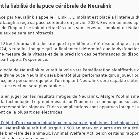
 la fiabilité de la puce cérébrale de Neuralink
ace par Neuralink s'appelle « Link ». L'implant est placé à l'intérieur 
rbaugh a reçu sa puce cérébrale en janvier 2024. Environ un mois aprè
s de l'implant se soient rétractés dans son cerveau. L'implant de Nol
e eux se seraient rétractés.
l Streel Journal, il a déclaré que le problème a été résolu et que sa
24, Neuralink indique qu'il a finalement déterminé que le dysfonction
ne mesure de la vitesse et de la précision des performances du dispos
participé à l'expérience.
logie de Neuralink ouvrirait la voie vers l'amélioration significativ
e d'une puce Neuralink sera bientôt plus performante qu'un joueur p
eux, une personne équipée d'un implant Neuralink sera capable d'être
s de réaction sera plus rapide ».
à en juger par les résultats mitigés de Neuralink. Malgré l'optimism
de la technologie. Le premier essai sur l'homme n'a connu qu'un succès 
rectement les signaux. Et des complications sont apparues lorsque la
ent de la plupart des électrodes.
s l'objet d'un examen minutieux en raison de problèmes techniques et
ai
. Neuralink aurait tué jusqu'à 1 500 animaux en quatre ans et a été 
 le bien-être des animaux, l'Animal Welfare Act. Selon certains rapport
duit à des erreurs graves.