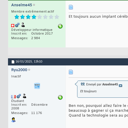
Anselme45
Membre extrêmement actif
Et toujours aucun implant céré
Développeur informatique
Inscrit en
Octobre 2017
Messages
2 984
16/01/2025,
13h10
Ryu2000
Inactif
Envoyé par
Anselme45
Et toujours
Étudiant
Inscrit en
Décembre
Ben non, pourquoi allez faire le
2008
beaucoup à gagner si ça march
Messages
11 176
Quand la technologie sera au poi