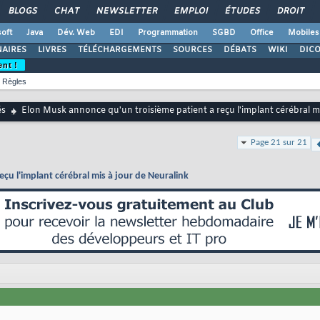
BLOGS
CHAT
NEWSLETTER
EMPLOI
ÉTUDES
DROIT
oft
Java
Dév. Web
EDI
Programmation
SGBD
Office
Mobiles
AIRES
LIVRES
TÉLÉCHARGEMENTS
SOURCES
DÉBATS
WIKI
DIC
ent !
Règles
és
Elon Musk annonce qu'un troisième patient a reçu l'implant cérébral mi
Page 21 sur 21
çu l'implant cérébral mis à jour de Neuralink