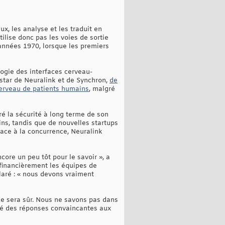
x, les analyse et les traduit en
ilise donc pas les voies de sortie
années 1970, lorsque les premiers
logie des interfaces cerveau-
nstar de Neuralink et de Synchron,
de
cerveau de patients humains
, malgré
ré la sécurité à long terme de son
ins, tandis que de nouvelles startups
Face à la concurrence, Neuralink
core un peu tôt pour le savoir », a
 financièrement les équipes de
claré : « nous devons vraiment
 ce sera sûr. Nous ne savons pas dans
orté des réponses convaincantes aux