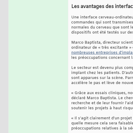
Les avantages des interfa
Une interface cerveau-ordinateu
commandes qui sont transmises à 
normales du cerveau que sont le
dispositifs ont été testés sur d
Marco Baptista, directeur scient
ordinateur de « très excitante »
nombreuses entreprises d'implan
les préoccupations concernant la
Le secteur est devenu plus comp
implant chez les patients. D'aut
sont apparues sur la scène. Par
accélère le pas et lève de nouv
« Grâce aux essais cliniques, no
déclaré Marco Baptista. Le cher
recherche et de leur fournir l'ai
soutenir les projets à haut risq
« Il s'agit clairement d'un proj
quelle mesure cela sera faisable
préoccupations relatives à la séc