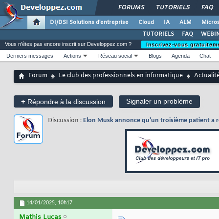
FORUMS
TUTORIELS
FAQ
DI/DSI Solutions d'entreprise
Cloud
IA
ALM
Micros
TUTORIELS
FAQ
WEBIN
Vous n'êtes pas encore inscrit sur Developpez.com ?
Inscrivez-vous gratuitem
Derniers messages
Actions
Réseau social
Blogs
Agenda
Chat
Forum
Le club des professionnels en informatique
Actualit
+
Signaler un problème
Répondre à la discussion
Discussion :
Elon Musk annonce qu'un troisième patient a re
14/01/2025,
10h17
Mathis Lucas