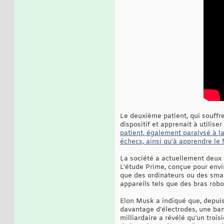
Le deuxième patient, qui souffre 
dispositif et apprenait à utilis
patient, également paralysé à la
échecs, ainsi qu'à apprendre le 
La société a actuellement deux 
L'étude Prime, conçue pour envir
que des ordinateurs ou des smar
appareils tels que des bras robo
Elon Musk a indiqué que, depuis l
davantage d'électrodes, une band
milliardaire a révélé qu'un troi