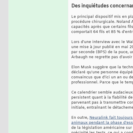
Des inquiétudes concernant
Le principal dispositif mis en pl
procédure chirurgicale. Noland A
capacités après que certains fil
comportait 64 fils et 85 % d'entr
Lors d'une interview avec le Wal
une mise à jour publié en mai 20
par seconde (BPS) de la puce, u
Arbaugh ne regrette pas d'avoir 
Elon Musk suggère que la techno
déclaré qu'une personne équipé
convaincus que d'ici un an ou d
professionnel. Parce que le temp
Ce calendrier semble audacieux 
persistent quant à la fiabilité 
parvenant pas à transmettre cor
initiale, entraînant le détachem
En outre,
Neuralink fait toujour
animaux pendant la phase d'ess
de la législation américaine sur
précipité les tests, ce qui a con