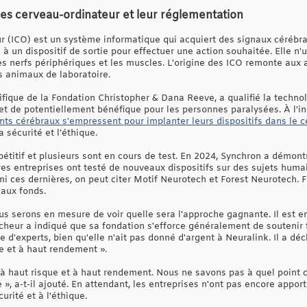
ces cerveau-ordinateur et leur réglementation
r (ICO) est un système informatique qui acquiert des signaux cérébrau
un dispositif de sortie pour effectuer une action souhaitée. Elle n'ut
s nerfs périphériques et les muscles. L'origine des ICO remonte aux 
es animaux de laboratoire.
ifique de la Fondation Christopher & Dana Reeve, a qualifié la techno
 et de potentiellement bénéfique pour les personnes paralysées. À l'i
ts cérébraux s'empressent pour implanter leurs dispositifs dans le 
 sécurité et l'éthique.
étitif et plusieurs sont en cours de test. En 2024, Synchron a démont
res entreprises ont testé de nouveaux dispositifs sur des sujets huma
mi ces dernières, on peut citer Motif Neurotech et Forest Neurotech. 
eaux fonds.
us serons en mesure de voir quelle sera l'approche gagnante. Il est en
cheur a indiqué que sa fondation s'efforce généralement de soutenir
de d'experts, bien qu'elle n'ait pas donné d'argent à Neuralink. Il a dé
ue et à haut rendement ».
et à haut risque et à haut rendement. Nous ne savons pas à quel point
 », a-t-il ajouté. En attendant, les entreprises n'ont pas encore app
urité et à l'éthique.