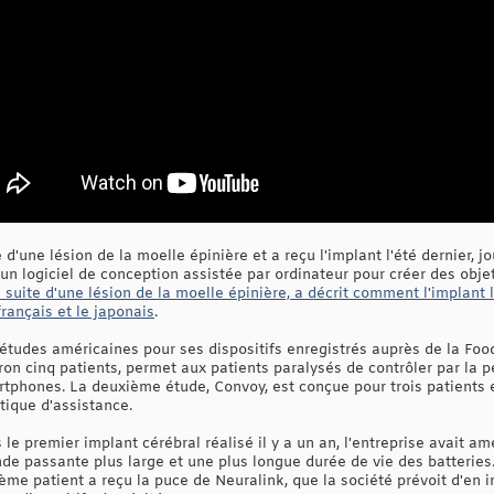
d'une lésion de la moelle épinière et a reçu l'implant l'été dernier, j
er un logiciel de conception assistée par ordinateur pour créer des obj
 suite d'une lésion de la moelle épinière, a décrit comment l'implant l
français et le japonais
.
études américaines pour ses dispositifs enregistrés auprès de la Foo
on cinq patients, permet aux patients paralysés de contrôler par la 
tphones. La deuxième étude, Convoy, est conçue pour trois patients e
tique d'assistance.
e premier implant cérébral réalisé il y a un an, l'entreprise avait amé
e passante plus large et une plus longue durée de vie des batteries. 
sième patient a reçu la puce de Neuralink, que la société prévoit d'en