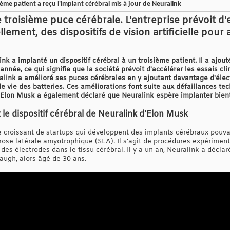
e patient a reçu l'implant cérébral mis à jour de Neuralink
troisième puce cérébrale. L'entreprise prévoit d'
lement, des dispositifs de vision artificielle pour
k a implanté un dispositif cérébral à un troisième patient. Il a ajout
année, ce qui signifie que la société prévoit d'accélérer les essais cl
uralink a amélioré ses puces cérébrales en y ajoutant davantage d'éle
e vie des batteries. Ces améliorations font suite aux défaillances te
 Elon Musk a également déclaré que Neuralink espère implanter bientô
 le dispositif cérébral de Neuralink d'Elon Musk
pe croissant de startups qui développent des implants cérébraux pouva
lérose latérale amyotrophique (SLA). Il s'agit de procédures expérime
des électrodes dans le tissu cérébral. Il y a un an, Neuralink a déclar
augh, alors âgé de 30 ans.