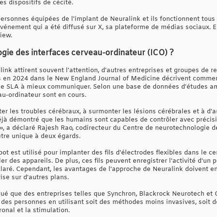
s dispositifs de cécité.
ersonnes équipées de l'implant de Neuralink et ils fonctionnent tous 
vénement qui a été diffusé sur X, sa plateforme de médias sociaux. 
view.
logie des interfaces cerveau-ordinateur (ICO) ?
nk attirent souvent l'attention, d'autres entreprises et groupes de re
s en 2024 dans le New England Journal of Medicine décrivent commen
 de SLA à mieux communiquer. Selon une base de données d'études am
au-ordinateur sont en cours.
iter les troubles cérébraux, à surmonter les lésions cérébrales et à d'
éjà démontré que les humains sont capables de contrôler avec précisio
», a déclaré Rajesh Rao, codirecteur du Centre de neurotechnologie de
être unique à deux égards.
bot est utilisé pour implanter des fils d'électrodes flexibles dans le 
ôler des appareils. De plus, ces fils peuvent enregistrer l'activité d'
déclaré. Cependant, les avantages de l'approche de Neuralink doivent e
ise sur d'autres plans.
qué que des entreprises telles que Synchron, Blackrock Neurotech e
 des personnes en utilisant soit des méthodes moins invasives, soit 
onal et la stimulation.