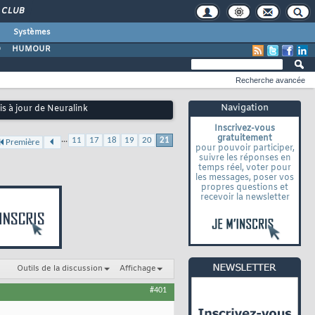
CLUB
Systèmes
O
HUMOUR
Recherche avancée
Navigation
s à jour de Neuralink
Inscrivez-vous
gratuitement
...
11
17
18
19
20
21
Première
pour pouvoir participer,
suivre les réponses en
temps réel, voter pour
les messages, poser vos
propres questions et
recevoir la newsletter
Outils de la discussion
Affichage
#401