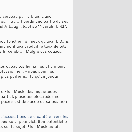
du cerveau par le biais d'une
s, il aurait perdu une partie de ses
and Arbaugh, baptisé "Neuralink N1",
 puce fonctionne mieux qu'avant. Dans
nement avait réduit le taux de bits
itif cérébral. Malgré ces couacs,
e des capacités humaines et a même
rofessionnel : « nous sommes
 plus performante qu'un joueur
e d'Elon Musk, des inquiétudes
partiel, plusieurs électrodes ne
 puce s'est déplacée de sa position
 d'accusations de cruauté envers les
poursuivi pour violation potentielle
s sur le sujet, Elon Musk aurait