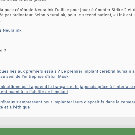
a puce cérébrale Neuralink l'utilise pour jouer à Counter-Strike 2 et
ée par ordinateur. Selon Neuralink, pour le second patient, « Link est
.
e Neuralink
et ?
isques liés aux premiers essais ? Le premier implant cérébral humain 
au sein de l'entreprise d'Elon Musk
k affirme qu'il apprend le français et le japonais grâce à l'interface c
nt quant à la fiabilité de l'implant
érébraux s'empressent pour implanter leurs dispositifs dans le cervea
é et à l'éthique