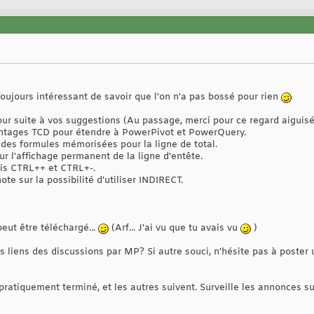
Toujours intéressant de savoir que l'on n'a pas bossé pour rien
 jour suite à vos suggestions (Au passage, merci pour ce regard aiguisé
vantages TCD pour étendre à PowerPivot et PowerQuery.
ce des formules mémorisées pour la ligne de total.
sur l'affichage permanent de la ligne d'entête.
rcis CTRL++ et CTRL+-.
note sur la possibilité d'utiliser INDIRECT.
eut être téléchargé...
(Arf... J'ai vu que tu avais vu
)
 liens des discussions par MP? Si autre souci, n'hésite pas à poster 
atiquement terminé, et les autres suivent. Surveille les annonces sur