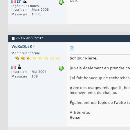
Curt
Ingénieur Etudes
Inscrit en
Mars 2006
Messages
1 588
23/12/2018,
22h12
WuKoDLaK
Membre confirmé
bonjour Pierre,
je vais également en prendre c
Inscrit en
Mai 2004
Messages
139
j'ai fait beaucoup de recherche
Avec des usages tels que [t_bdd] 
inconvénients de chacun.
Également ma topic de l'autre f
A très vite.
Ronan