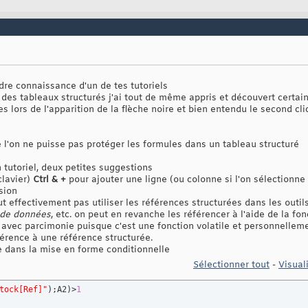
ndre connaissance d'un de tes tutoriels
es tableaux structurés j'ai tout de même appris et découvert certai
 lors de l'apparition de la flèche noire et bien entendu le second cli
 l'on ne puisse pas protéger les formules dans un tableau structuré
 tutoriel, deux petites suggestions
clavier)
Ctrl & +
pour ajouter une ligne (ou colonne si l'on sélectionne
sion
eut effectivement pas utiliser les références structurées dans les outil
 de données
, etc. on peut en revanche les référencer à l'aide de la fo
er avec parcimonie puisque c'est une fonction volatile et personnelle
férence à une référence structurée.
 dans la mise en forme conditionnelle
Sélectionner tout
-
Visual
tock[Ref]"
)
;A2
)
>
1