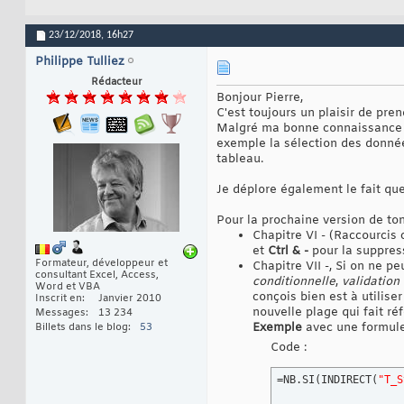
23/12/2018,
16h27
Philippe Tulliez
Rédacteur
Bonjour Pierre,
C'est toujours un plaisir de pre
Malgré ma bonne connaissance d
exemple la sélection des données
tableau.
Je déplore également le fait que
Pour la prochaine version de ton
Chapitre VI - (Raccourcis 
et
Ctrl & -
pour la suppres
Formateur, développeur et
Chapitre VII -, Si on ne p
consultant Excel, Access,
conditionnelle
,
validation
Word et VBA
conçois bien est à utilis
Inscrit en
Janvier 2010
nouvelle plage qui fait ré
Messages
13 234
Exemple
avec une formule
Billets dans le blog
53
Code :
=NB.SI
(
INDIRECT
(
"T_S