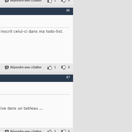
Répondre avec citation
1
0
#6
nscrit celui-ci dans ma todo-list.
Répondre avec citation
1
0
#7
ive dans un tableau ....
Répondre avec citation
2
0