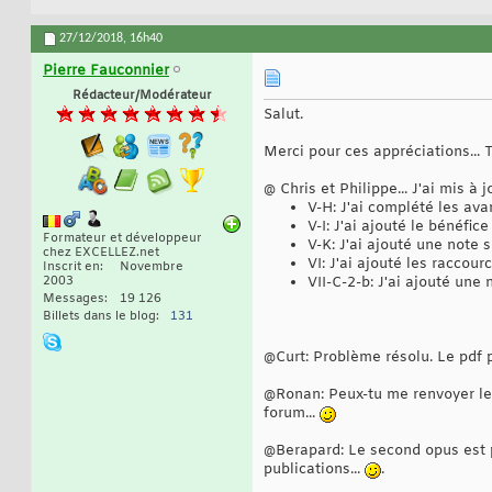
27/12/2018,
16h40
Pierre Fauconnier
Rédacteur/Modérateur
Salut.
Merci pour ces appréciations... 
@ Chris et Philippe... J'ai mis à
V-H: J'ai complété les a
V-I: J'ai ajouté le bénéfi
Formateur et développeur
V-K: J'ai ajouté une note 
chez EXCELLEZ.net
VI: J'ai ajouté les raccou
Inscrit en
Novembre
2003
VII-C-2-b: J'ai ajouté une 
Messages
19 126
Billets dans le blog
131
@Curt: Problème résolu. Le pdf p
@Ronan: Peux-tu me renvoyer les
forum...
@Berapard: Le second opus est pr
publications...
.