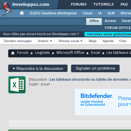
FORUMS
TUTORIELS
FAQ
DI/DSI Solutions d'entreprise
Cloud
IA
ALM
Micros
Office
Access
Excel
FORUM OFFICE
Vous n'êtes pas encore inscrit sur Developpez.com ?
Inscrivez-vous gratuitem
Derniers messages
Actions
Réseau social
Blogs
Agenda
Chat
Forum
Logiciels
Microsoft Office
Excel
Les tableaux s
+
Signaler un problème
Répondre à la discussion
Discussion :
Les tableaux structurés ou tables de données: 
Sujet :
Excel