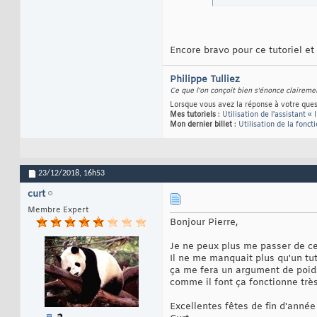
Encore bravo pour ce tutoriel et
Philippe Tulliez
Ce que l'on conçoit bien s'énonce claireme
Lorsque vous avez la réponse à votre quest
Mes tutoriels
:
Utilisation de l'assistant « 
Mon dernier billet
:
Utilisation de la fonct
23/12/2018,
16h53
curt
Membre Expert
Bonjour Pierre,
Je ne peux plus me passer de ce
Il ne me manquait plus qu'un tu
ça me fera un argument de poi
comme il font ça fonctionne trè
Excellentes fêtes de fin d'année