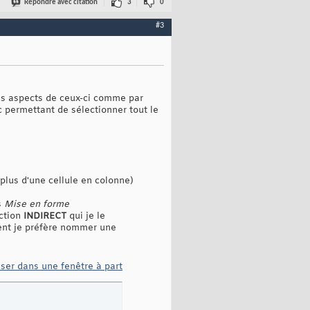
Répondre avec citation
3
0
#3
ns aspects de ceux-ci comme par
c permettant de sélectionner tout le
 plus d'une cellule en colonne)
s
Mise en forme
nction
INDIRECT
qui je le
ment je préfère nommer une
iser dans une fenêtre à part