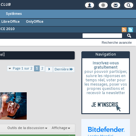
CLUB
Systèmes
 LibreOffice
OnlyOffice
ICE 2010
Recherche avancée
Navigation
el]
Inscrivez-vous
gratuitement
Page 1 sur 2
1
2
Dernière
pour pouvoir participer,
suivre les réponses en
temps réel, voter pour
les messages, poser vos
propres questions et
recevoir la newsletter
Outils de la discussion
Affichage