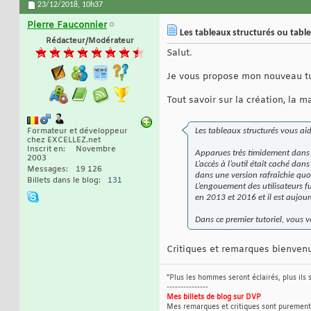
23/12/2018,
10h37
Pierre Fauconnier
Les tableaux structurés ou tabl
Rédacteur/Modérateur
Salut.
Je vous propose mon nouveau tu
Tout savoir sur la création, la 
Formateur et développeur
Les tableaux structurés vous ai
chez EXCELLEZ.net
Inscrit en
Novembre
Apparues très timidement dans l
2003
L’accès à l’outil était caché dan
Messages
19 126
dans une version rafraîchie quoi
Billets dans le blog
131
L’engouement des utilisateurs f
en 2013 et 2016 et il est aujour
Dans ce premier tutoriel, vous v
Critiques et remarques bienvenue
"Plus les hommes seront éclairés, plus ils s
---------------
Mes billets de blog sur DVP
Mes remarques et critiques sont purement 