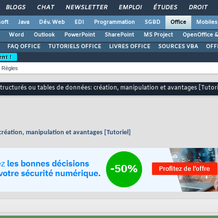
BLOGS
CHAT
NEWSLETTER
EMPLOI
ÉTUDES
DROIT
oft
Java
Dév. Web
EDI
Programmation
SGBD
Office
Mobiles
Word
Outlook
PowerPoint
SharePoint
MS Project
OpenOffice &
FAQ OFFICE
TUTORIELS OFFICE
LIVRES OFFICE
SOURCES VBA
OFF
ent !
Règles
tructurés ou tables de données: création, manipulation et avantages [Tutori
création, manipulation et avantages [Tutoriel]