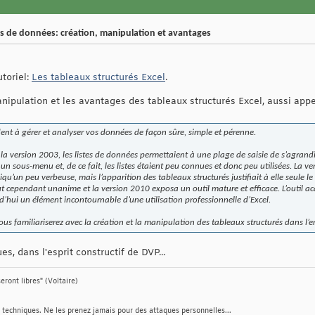
es de données: création, manipulation et avantages
toriel:
Les tableaux structurés Excel
.
manipulation et les avantages des tableaux structurés Excel, aussi app
dent à gérer et analyser vos données de façon sûre, simple et pérenne.
a version 2003, les listes de données permettaient à une plage de saisie de s’agrandi
s un sous-menu et, de ce fait, les listes étaient peu connues et donc peu utilisées. La v
qu’un peu verbeuse, mais l’apparition des tableaux structurés justifiait à elle seule le
ut cependant unanime et la version 2010 exposa un outil mature et efficace. L’outil ac
d’hui un élément incontournable d’une utilisation professionnelle d’Excel.
ous familiariserez avec la création et la manipulation des tableaux structurés dans l’
s, dans l'esprit constructif de DVP...
eront libres" (Voltaire)
techniques. Ne les prenez jamais pour des attaques personnelles...