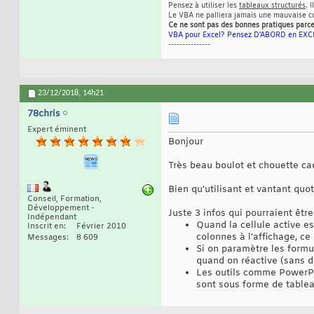
Pensez à utiliser les
tableaux structurés
. 
Le VBA ne palliera jamais une mauvaise co
Ce ne sont pas des bonnes pratiques parce
VBA pour Excel? Pensez D'ABORD en EXCE
---------------
23/12/2018,
14h21
78chris
Expert éminent
Bonjour
Très beau boulot et chouette c
Bien qu'utilisant et vantant quo
Conseil, Formation,
Développement -
Juste 3 infos qui pourraient êtr
Indépendant
Quand la cellule active es
Inscrit en
Février 2010
colonnes à l'affichage, ce 
Messages
8 609
Si on paramètre les formul
quand on réactive (sans d
Les outils comme PowerPi
sont sous forme de tablea