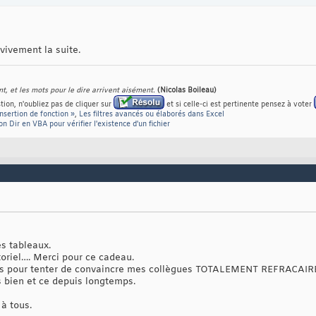
 vivement la suite.
nt, et les mots pour le dire arrivent aisément.
(Nicolas Boileau)
ion, n'oubliez pas de cliquer sur
et si celle-ci est pertinente pensez à voter
Insertion de fonction »
,
Les filtres avancés ou élaborés dans Excel
ion Dir en VBA pour vérifier l'existence d'un fichier
s tableaux.
toriel…. Merci pour ce cadeau.
ds pour tenter de convaincre mes collègues TOTALEMENT REFRACAIRE
s bien et ce depuis longtemps.
 à tous.