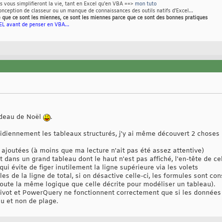
Ils vous simplifieront la vie, tant en Excel qu'en VBA ==>
mon tuto
nception de classeur ou un manque de connaissances des outils natifs d'Excel...
 que ce sont les miennes, ce sont les miennes parce que ce sont des bonnes pratiques
L avant de penser en VBA...
adeau de Noël
.
tidiennement les tableaux structurés, j'y ai même découvert 2 choses 
e ajoutées (à moins que ma lecture n'ait pas été assez attentive)
t dans un grand tableau dont le haut n'est pas affiché, l'en-tête de ce
qui évite de figer inutilement la ligne supérieure via les volets
es de la ligne de total, si on désactive celle-ci, les formules sont c
oute la même logique que celle décrite pour modéliser un tableau).
vot et PowerQuery ne fonctionnent correctement que si les données t
u et non de plage.