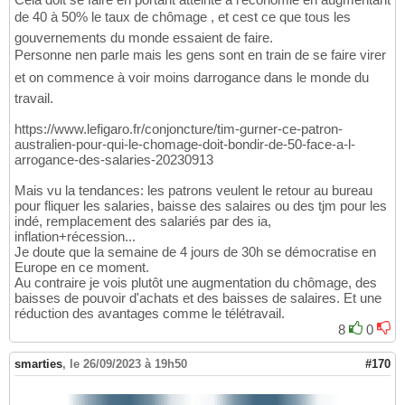
de 40 à 50% le taux de chômage , et cest ce que tous les
gouvernements du monde essaient de faire.
Personne nen parle mais les gens sont en train de se faire virer
et on commence à voir moins darrogance dans le monde du
travail.
https://www.lefigaro.fr/conjoncture/tim-gurner-ce-patron-
australien-pour-qui-le-chomage-doit-bondir-de-50-face-a-l-
arrogance-des-salaries-20230913
Mais vu la tendances: les patrons veulent le retour au bureau
pour fliquer les salaries, baisse des salaires ou des tjm pour les
indé, remplacement des salariés par des ia,
inflation+récession...
Je doute que la semaine de 4 jours de 30h se démocratise en
Europe en ce moment.
Au contraire je vois plutôt une augmentation du chômage, des
baisses de pouvoir d'achats et des baisses de salaires. Et une
réduction des avantages comme le télétravail.
8
0
smarties
,
le 26/09/2023 à 19h50
#170