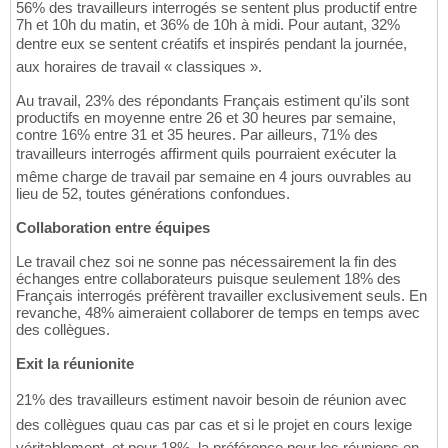
56% des travailleurs interrogés se sentent plus productif entre
7h et 10h du matin, et 36% de 10h à midi. Pour autant, 32%
dentre eux se sentent créatifs et inspirés pendant la journée,
aux horaires de travail « classiques ».
Au travail, 23% des répondants Français estiment qu'ils sont
productifs en moyenne entre 26 et 30 heures par semaine,
contre 16% entre 31 et 35 heures. Par ailleurs, 71% des
travailleurs interrogés affirment quils pourraient exécuter la
même charge de travail par semaine en 4 jours ouvrables au
lieu de 52, toutes générations confondues.
Collaboration entre équipes
Le travail chez soi ne sonne pas nécessairement la fin des
échanges entre collaborateurs puisque seulement 18% des
Français interrogés préfèrent travailler exclusivement seuls. En
revanche, 48% aimeraient collaborer de temps en temps avec
des collègues.
Exit la réunionite
21% des travailleurs estiment navoir besoin de réunion avec
des collègues quau cas par cas et si le projet en cours lexige
véritablement, et pour 18%, la préférence pour les réunions en