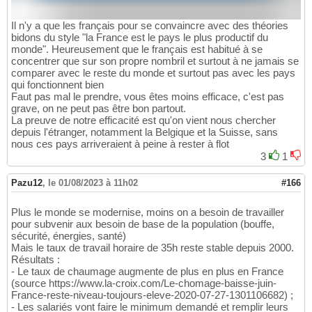
Il n'y a que les français pour se convaincre avec des théories
bidons du style "la France est le pays le plus productif du
monde". Heureusement que le français est habitué à se
concentrer que sur son propre nombril et surtout à ne jamais se
comparer avec le reste du monde et surtout pas avec les pays
qui fonctionnent bien
Faut pas mal le prendre, vous êtes moins efficace, c'est pas
grave, on ne peut pas être bon partout.
La preuve de notre efficacité est qu'on vient nous chercher
depuis l'étranger, notamment la Belgique et la Suisse, sans
nous ces pays arriveraient à peine à rester à flot
3
1
Pazu12
,
le 01/08/2023 à 11h02
#166
Plus le monde se modernise, moins on a besoin de travailler
pour subvenir aux besoin de base de la population (bouffe,
sécurité, énergies, santé)
Mais le taux de travail horaire de 35h reste stable depuis 2000.
Résultats :
- Le taux de chaumage augmente de plus en plus en France
(source https://www.la-croix.com/Le-chomage-baisse-juin-
France-reste-niveau-toujours-eleve-2020-07-27-1301106682) ;
- Les salariés vont faire le minimum demandé et remplir leurs