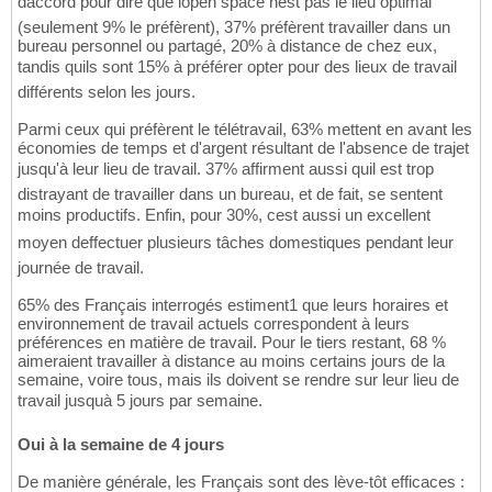
daccord pour dire que lopen space nest pas le lieu optimal
(seulement 9% le préfèrent), 37% préfèrent travailler dans un
bureau personnel ou partagé, 20% à distance de chez eux,
tandis quils sont 15% à préférer opter pour des lieux de travail
différents selon les jours.
Parmi ceux qui préfèrent le télétravail, 63% mettent en avant les
économies de temps et d'argent résultant de l'absence de trajet
jusqu'à leur lieu de travail. 37% affirment aussi quil est trop
distrayant de travailler dans un bureau, et de fait, se sentent
moins productifs. Enfin, pour 30%, cest aussi un excellent
moyen deffectuer plusieurs tâches domestiques pendant leur
journée de travail.
65% des Français interrogés estiment1 que leurs horaires et
environnement de travail actuels correspondent à leurs
préférences en matière de travail. Pour le tiers restant, 68 %
aimeraient travailler à distance au moins certains jours de la
semaine, voire tous, mais ils doivent se rendre sur leur lieu de
travail jusquà 5 jours par semaine.
Oui à la semaine de 4 jours
De manière générale, les Français sont des lève-tôt efficaces :