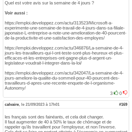
Quel est votre avis sur la semaine de 4 jours ?
Voir aussi :
https://emploi.developpez.com/actu/313523/Microsoft-a-
experimente-une-semaine-de-travail-de-4-jours-dans-sa-filiale-
japonaise-L-entreprise-a-note-une-amelioration-de-40-pourcent-
de-la-productivite-et-une-satisfaction-des-employes/
https://emploi.developpez.com/actu/346876/La-semaine-de-4-
jours-les-travailleurs-qui-l-ont-teste-sont-plus-heureux-et-plus-
efficaces-et-les-entreprises-ont-gagne-plus-d-argent-un-
legislateur-voudrait-l-integrer-dans-la-loi/
https://emploi.developpez.com/actu/342047/La-semaine-de-4-
jours-ameliore-la-qualite-du-sommeil-pour-40-pourcent-des-
travailleurs-d-apres-une-recente-enquete-de-l-organisme-
Autonomy/
3
0
calvaire
,
le 21/09/2023 à 17h01
#169
les français sont des fainéants, et cela doit changer.
Il faut augmenter de 40 à 50% le taux de chômage et de
rappeler qu'ils travaillent pour l'employeur, et non l'inverse.
Cela doit se faire en portant atteinte à l'économie en augmentant