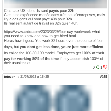
C'est aux US, donc ils sont
payés
pour 32h
C'est une expérience menée dans très peu d'entreprises, mais
il y a des gens qui sont payé 40h pour 32h.
Ils réalisent autant de travail en 32h qu'en 40h.
https://www.cnbc.com/2023/03/29/four-day-workweek-what-
you-need-to-know-and-how-to-get-hired.html
Heres how it goes: You work 32 hours over the course of four
days, but
you dont get less done, youre just more efficient
.
Its called the 100-80-100 model: Employees get
100% of their
pay for working 80% of the time
if they accomplish 100% of
their usual tasks.
0
1
totozor
,
le 31/07/2023 à 17h35
#165