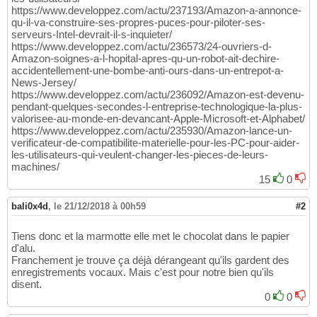
https://www.developpez.com/actu/237193/Amazon-a-annonce-
qu-il-va-construire-ses-propres-puces-pour-piloter-ses-
serveurs-Intel-devrait-il-s-inquieter/
https://www.developpez.com/actu/236573/24-ouvriers-d-
Amazon-soignes-a-l-hopital-apres-qu-un-robot-ait-dechire-
accidentellement-une-bombe-anti-ours-dans-un-entrepot-a-
News-Jersey/
https://www.developpez.com/actu/236092/Amazon-est-devenu-
pendant-quelques-secondes-l-entreprise-technologique-la-plus-
valorisee-au-monde-en-devancant-Apple-Microsoft-et-Alphabet/
https://www.developpez.com/actu/235930/Amazon-lance-un-
verificateur-de-compatibilite-materielle-pour-les-PC-pour-aider-
les-utilisateurs-qui-veulent-changer-les-pieces-de-leurs-
machines/
15
0
bali0x4d
,
le 21/12/2018 à 00h59
#2
Tiens donc et la marmotte elle met le chocolat dans le papier
d'alu.
Franchement je trouve ça déjà dérangeant qu'ils gardent des
enregistrements vocaux. Mais c'est pour notre bien qu'ils
disent.
0
0