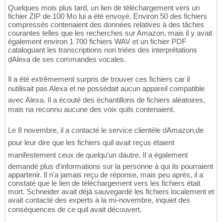
Quelques mois plus tard, un lien de téléchargement vers un
fichier ZIP de 100 Mo lui a été envoyé. Environ 50 des fichiers
compressés contenaient des données relatives à des tâches
courantes telles que les recherches sur Amazon, mais il y avait
également environ 1 700 fichiers WAV et un fichier PDF
cataloguant les transcriptions non triées des interprétations
dAlexa de ses commandes vocales.
Il a été extrêmement surpris de trouver ces fichiers car il
nutilisait pas Alexa et ne possédait aucun appareil compatible
avec Alexa. Il a écouté des échantillons de fichiers aléatoires,
mais na reconnu aucune des voix quils contenaient.
Le 8 novembre, il a contacté le service clientèle dAmazon.de
pour leur dire que les fichiers quil avait reçus étaient
manifestement ceux de quelqu'un dautre. Il a également
demandé plus d'informations sur la personne à qui ils pourraient
appartenir. Il n'a jamais reçu de réponse, mais peu après, il a
constaté que le lien de téléchargement vers les fichiers était
mort. Schneider avait déjà sauvegardé les fichiers localement et
avait contacté des experts à la mi-novembre, inquiet des
conséquences de ce quil avait découvert.