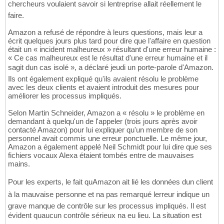
chercheurs voulaient savoir si lentreprise allait réellement le
faire.
Amazon a refusé de répondre à leurs questions, mais leur a
écrit quelques jours plus tard pour dire que l'affaire en question
était un « incident malheureux » résultant d'une erreur humaine :
« Ce cas malheureux est le résultat d'une erreur humaine et il
sagit dun cas isolé », a déclaré jeudi un porte-parole d'Amazon.
Ils ont également expliqué qu'ils avaient résolu le problème
avec les deux clients et avaient introduit des mesures pour
améliorer les processus impliqués.
Selon Martin Schneider, Amazon a « résolu » le problème en
demandant à quelqu'un de l'appeler (trois jours après avoir
contacté Amazon) pour lui expliquer qu'un membre de son
personnel avait commis une erreur ponctuelle. Le même jour,
Amazon a également appelé Neil Schmidt pour lui dire que ses
fichiers vocaux Alexa étaient tombés entre de mauvaises
mains.
Pour les experts, le fait quAmazon ait lié les données dun client
à la mauvaise personne et na pas remarqué lerreur indique un
grave manque de contrôle sur les processus impliqués. Il est
évident quaucun contrôle sérieux na eu lieu. La situation est