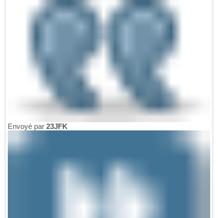
Envoyé par
23JFK