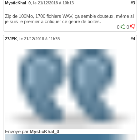
MysticKhal_0
,
le 21/12/2018 à 10h13
#3
Zip de 100Mo, 1700 fichiers WAV, ça semble douteux, même si
je suis le premier à critiquer ce genre de boites.
0
0
23JFK
,
le 21/12/2018 à 11h35
#4
Envoyé par
MysticKhal_0