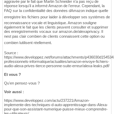
aggravée par le fait que Martin Schneider n'a pas reçu de
réponse lorsqu'il a informé Amazon de l'erreur. Cependant, la
FAQ sur la confidentialité des données dAmazon indique quelle
enregistre les fichiers pour laider à développer ses systèmes de
reconnaissance vocale et linguistique. Amazon souligne
également le fait que les clients peuvent consulter et supprimer
des enregistrements vocaux sur amazon.de/alexaprivacy. Il
nest pas clair combien de clients connaissent cette option ou
combien lutilisent réellement.
Source :
https://www.developpez.net/forums/attachments/p436030d154534
professionnels-informatique/actualites/amazon-envoye-fichiers-
audio-alexa-prives-tierce-personne-suite-erreur/alexa-leaks.pdf/
Et vous ?
Qu'en pensez-vous ?
Voir aussi :
https://www.developpez.com/actu/237221/Amazon-
implemente-des-techniques-d-auto-apprentissage-dans-Alexa-
pour-que-son-assistant-numerique-puisse-mieux-comprendre-
les-utilisateurs/