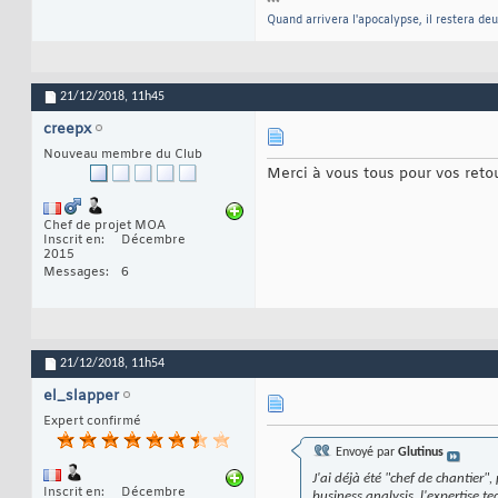
***
Quand arrivera l'apocalypse, il restera deu
21/12/2018,
11h45
creepx
Nouveau membre du Club
Merci à vous tous pour vos retou
Chef de projet MOA
Inscrit en
Décembre
2015
Messages
6
21/12/2018,
11h54
el_slapper
Expert confirmé
Envoyé par
Glutinus
J'ai déjà été "chef de chantier"
Inscrit en
Décembre
business analysis, l'expertise te