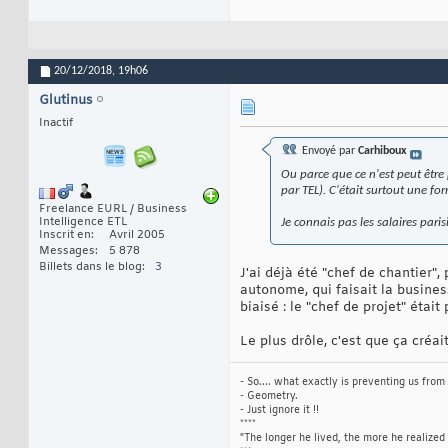
20/12/2018,
19h06
Glutinus
Inactif
Envoyé par
Carhiboux
Ou parce que ce n'est peut être
par TEL). C'était surtout une for
Freelance EURL / Business
Intelligence ETL
Je connais pas les salaires paris
Inscrit en
Avril 2005
Messages
5 878
Billets dans le blog
3
J'ai déjà été "chef de chantier",
autonome, qui faisait la business
biaisé : le "chef de projet" était 
Le plus drôle, c'est que ça créa
- So.... what exactly is preventing us from
- Geometry.
- Just ignore it !!
****
"The longer he lived, the more he realized