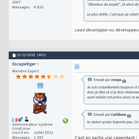
2007
"directeur de projet", et ainsi de
Messages
6 810
Le plus drôle, c'est que ça créa
Lead developper
ou développeur 
21/12/2018,
14h15
Escapetiger
Membre Expert
Envoyé par
creepx
Je suis actuellement toujours à 
dois-je être et si je dois récla
quel salaire est prévu pour ce p
Envoyé par
Carhiboux
le statut syntec importe peu. Ce 
Administrateur système
Unix/Linux
Inscrit en
Juillet 2012
C'est en partie vrai cependant :
Messages
1 597