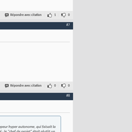
Répondre avec citation
1
0
#7
Répondre avec citation
0
0
#8
oppeur hyper autonome, qui faisait la
 : le "chef de projet" était plutôt un