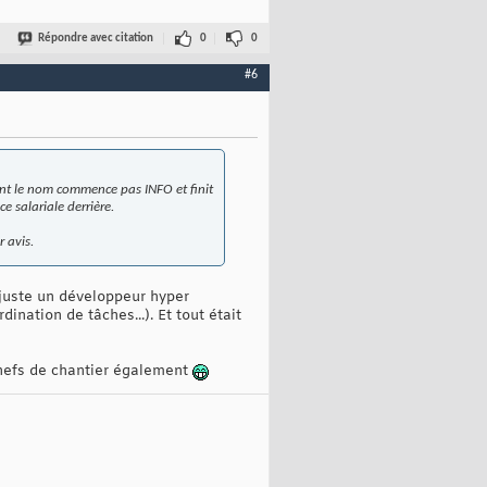
Répondre avec citation
0
0
#6
dont le nom commence pas INFO et finit
e salariale derrière.
r avis.
t juste un développeur hyper
ination de tâches...). Et tout était
 chefs de chantier également