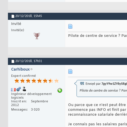
20/12/2018,
15h45
Invité
Invité(e)
Pilote de centre de service ? Pa
20/12/2018,
17h51
Carhiboux
Expert confirmé
Envoyé par
7gyY9w1ZY6ySRg
Pilote de centre de service ? Par
Ingénieur développement
logiciels
Inscrit en
Septembre
Ou parce que ce n'est peut être 
2012
commence pas INFO et finit par T
Messages
3 020
reconnaissance salariale derrièr
Je connais pas les salaires paris