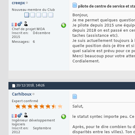
creepx
pilote de centre de service et st
Nouveau membre du Club
Bonjour,
Je me permet quelques questions 
Je pilote depuis 2015 une équip
Chef de projet MOA
depuis 2018 on est passé en cent
Inscrit en
Décembre
taches (assistance etc).
2015
Je suis actuellement toujours à 
Messages
6
quelle position dois-je être et 
quel salaire est prévu pour ce p
Merci beaucoup pour votre atten
Cordialement.
20/12/2018,
14h26
Carhiboux
Expert confirmé
Salut,
le statut syntec importe peu. Ce 
Ingénieur développement
logiciels
Après, pour te dire combien tu do
Inscrit en
Septembre
disparités entre les villes). To
2012