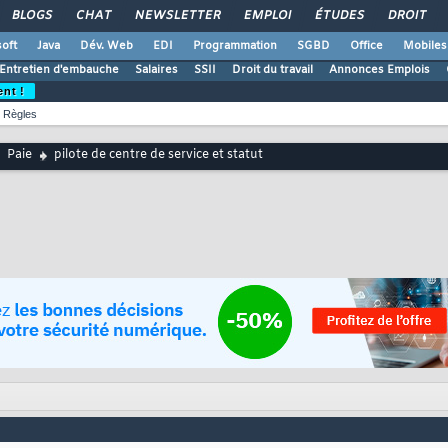
BLOGS
CHAT
NEWSLETTER
EMPLOI
ÉTUDES
DROIT
oft
Java
Dév. Web
EDI
Programmation
SGBD
Office
Mobiles
Entretien d'embauche
Salaires
SSII
Droit du travail
Annonces Emplois
ent !
Règles
Paie
pilote de centre de service et statut