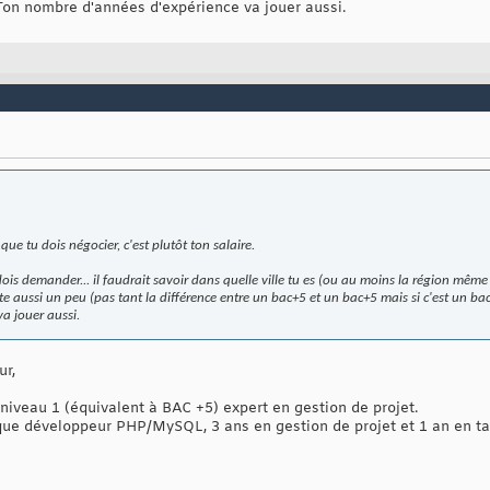
Ton nombre d'années d'expérience va jouer aussi.
que tu dois négocier, c'est plutôt ton salaire.
is demander... il faudrait savoir dans quelle ville tu es (ou au moins la région même si
pte aussi un peu (pas tant la différence entre un bac+5 et un bac+5 mais si c'est un b
a jouer aussi.
ur,
niveau 1 (équivalent à BAC +5) expert en gestion de projet.
 que développeur PHP/MySQL, 3 ans en gestion de projet et 1 an en tan