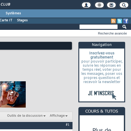
CLUB
Systèmes
Carte IT
Stages
Recherche avancée
Navigation
Inscrivez-vous
gratuitement
pour pouvoir participer,
suivre les réponses en
temps réel, voter pour
les messages, poser vos
propres questions et
recevoir la newsletter
Outils de la discussion
Affichage
#1