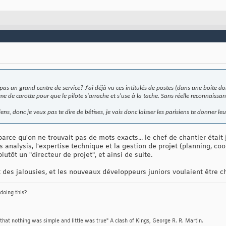
 pas un grand centre de service? J'ai déjà vu ces intitulés de postes (dans une boite 
me de carotte pour que le pilote s'arrache et s'use à la tache. Sans réelle reconnaissanc
iens, donc je veux pas te dire de bêtises, je vais donc laisser les parisiens te donner leu
 parce qu'on ne trouvait pas de mots exacts... le chef de chantier étai
 analysis, l'expertise technique et la gestion de projet (planning, coord
plutôt un "directeur de projet", et ainsi de suite.
it des jalousies, et les nouveaux développeurs juniors voulaient être
 doing this?
 that nothing was simple and little was true" A clash of Kings, George R. R. Martin.