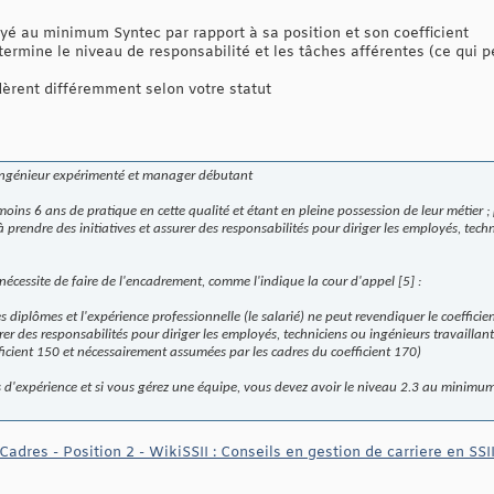
 payé au minimum Syntec par rapport à sa position et son coefficient
détermine le niveau de responsabilité et les tâches afférentes (ce qui
dèrent différemment selon votre statut
: Ingénieur expérimenté et manager débutant
oins 6 ans de pratique en cette qualité et étant en pleine possession de leur métier ;
 à prendre des initiatives et assurer des responsabilités pour diriger les employés, tech
i nécessite de faire de l'encadrement, comme l'indique la cour d'appel [5] :
s diplômes et l'expérience professionnelle (le salarié) ne peut revendiquer le coeffic
urer des responsabilités pour diriger les employés, techniciens ou ingénieurs travailla
ficient 150 et nécessairement assumées par les cadres du coefficient 170)
 d'expérience et si vous gérez une équipe, vous devez avoir le niveau 2.3 au minimu
Cadres - Position 2 - WikiSSII : Conseils en gestion de carriere en SSI