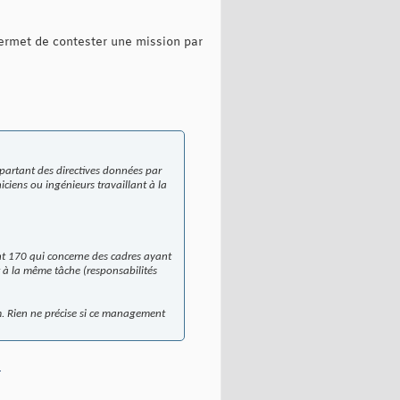
 permet de contester une mission par
 partant des directives données par
niciens ou ingénieurs travaillant à la
ient 170 qui concerne des cadres ayant
nt à la même tâche (responsabilités
m. Rien ne précise si ce management
I