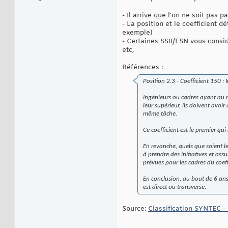
- Il arrive que l'on ne soit pas
- La position et le coefficient 
exemple)
- Certaines SSII/ESN vous consi
etc,
Références :
Position 2.3 - Coefficient 150 
Ingénieurs ou cadres ayant au m
leur supérieur, ils doivent avoir
même tâche.
Ce coefficient est le premier qu
En revanche, quels que soient le
à prendre des initiatives et ass
prévues pour les cadres du coef
En conclusion, au bout de 6 ans
est direct ou transverse.
Source:
Classification SYNTEC - 