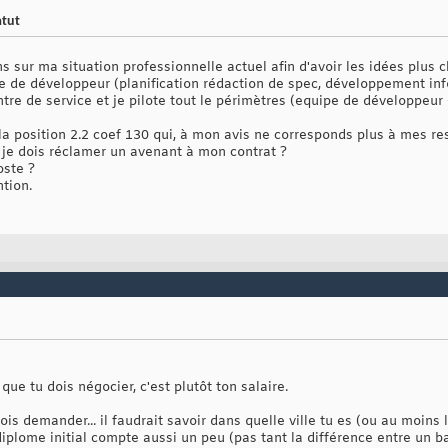
atut
sur ma situation professionnelle actuel afin d'avoir les idées plus cl
e de développeur (planification rédaction de spec, développement inf
re de service et je pilote tout le périmètres (equipe de développeur 
la position 2.2 coef 130 qui, à mon avis ne corresponds plus à mes res
si je dois réclamer un avenant à mon contrat ?
oste ?
tion.
que tu dois négocier, c'est plutôt ton salaire.
is demander... il faudrait savoir dans quelle ville tu es (ou au moins 
n diplome initial compte aussi un peu (pas tant la différence entre un 