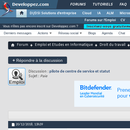
FORUMS
TUTORIELS
FAQ
DI/DSI Solutions d'entreprise
Cloud
IA
ALM
Micros
Forums sur l'Emploi
CV
Vous n'êtes pas encore inscrit sur Developpez.com ?
Inscrivez-vous gratuitem
Derniers messages
Actions
Réseau social
Blogs
Agenda
Chat
Forum
Emploi et Etudes en Informatique
Droit du travail
+
Répondre à la discussion
Discussion :
pilote de centre de service et statut
Sujet :
Paie
20/12/2018,
13h39