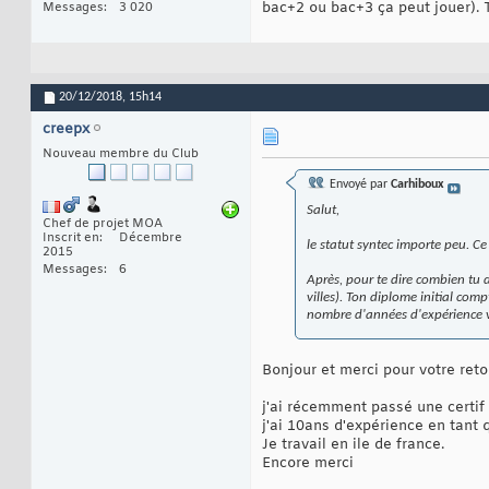
bac+2 ou bac+3 ça peut jouer). 
Messages
3 020
20/12/2018,
15h14
creepx
Nouveau membre du Club
Envoyé par
Carhiboux
Salut,
Chef de projet MOA
Inscrit en
Décembre
le statut syntec importe peu. Ce 
2015
Messages
6
Après, pour te dire combien tu do
villes). Ton diplome initial com
nombre d'années d'expérience v
Bonjour et merci pour votre reto
j'ai récemment passé une certif 
j'ai 10ans d'expérience en tant
Je travail en ile de france.
Encore merci