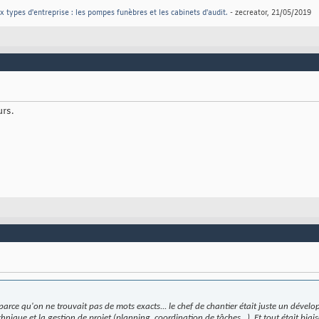
x types d'entreprise : les pompes funèbres et les cabinets d'audit.
- zecreator, 21/05/2019
rs.
, parce qu'on ne trouvait pas de mots exacts... le chef de chantier était juste un dével
chnique et la gestion de projet (planning, coordination de tâches...). Et tout était biaisé