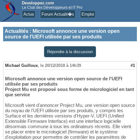
Developpez.com
Le Club des Développeurs et IT Pro
Actus
Forum Actualit�s
Emploi
Actualités
:
Microsoft annonce une version open
source de l'UEFI utilisée par ses produits
Répondre à la discussion
Michael Guilloux
,
le 20/12/2018 à 14h39
#1
Microsoft annonce une version open source de l'UEFI
utilisée par ses produits
Project Mu est proposé sous forme de micrologiciel en tant
que service
Microsoft vient d'annoncer Project Mu, une version open source
du noyau de l'UEFI utilisée par ses produits, y compris les
Surface et les dernières versions d'Hyper-V. UEFI (Unified
Extensible Firmware Interface) est une interface logicielle
désormais commune à tous les ordinateurs récents. Elle vient
se placer entre le micrologiciel (firmware) et le système
d'exploitation pour permettre de contrôler les paramètres de