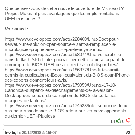
Que pensez-vous de cette nouvelle ouverture de Microsoft ?
Project Mu est-il plus avantageux que les implémentations
UEFI existantes ?
Voir aussi :
https://www.developpez.com/actu/228400/LinuxBoot-pour-
serveur-une-solution-open-source-visant-a-remplacer-le-
micrologiciel-proprietaire-UEFI-par-le-noyau-linux/
https://www.developpez.com/actu/198074/Une-vulnerabilite-
dans-le-flash-SPI-d-Intel-pourrait-permettre-a-un-attaquant-de-
corrompre-le-BIOS-UEFI-des-correctifs-sont-disponibles/
https://www.developpez.com/actu/186877/Une-fuite-aurait-
permis-la-publication-d-iBoot-l-equivalent-du-BIOS-pour-iPhone-
des-experts-donnent-leurs-avis/
https://www.developpez.com/actu/179959/Ubuntu-17-10-
Canonical-suspend-les-telechargements-de-la-version-
Desktop-des-soucis-de-corruption-du-BIOS-de-certaines-
marques-de-laptops/
https://www.developpez.com/actu/174533/Intel-se-donne-deux-
ans-pour-abandonner-le-BIOS-retour-sur-les-developpements-
du-dernier-UEFI-Plugfest/
14
0
Invité
,
le 20/12/2018 à 15h07
#2