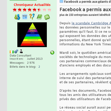
Facebook a permis aux géants de 
Chroniqueur Actualités
Facebook a permis aux 
plus de 150 entreprises auraient bénéficié 
Depuis
le scandale Cambridge A
les données personnelles sur le 
paramètres qu'il faut. Si ce ne
qui exposent les données des uti
personnelles, étant donné qu'ell
informations du New York Times
Mardi soir, le quotidien améric
Data Consultant
sociétés de technologie du monde
Inscrit en
Juillet 2013
ces partenaires commerciaux de s
Messages
2 976
d'anciens employés et des docum
Billets dans le blog
2
Les arrangements spéciaux sont
interne de suivi des partenaria
et de ses partenaires, révèlent
D'après les documents, Faceboo
tous les amis des utilisateurs d
privés des utilisateurs de Faceb
Le réseau social aurait aussi p