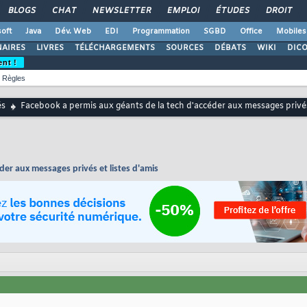
BLOGS
CHAT
NEWSLETTER
EMPLOI
ÉTUDES
DROIT
oft
Java
Dév. Web
EDI
Programmation
SGBD
Office
Mobiles
AIRES
LIVRES
TÉLÉCHARGEMENTS
SOURCES
DÉBATS
WIKI
DIC
ent !
Règles
és
Facebook a permis aux géants de la tech d'accéder aux messages privés 
der aux messages privés et listes d'amis