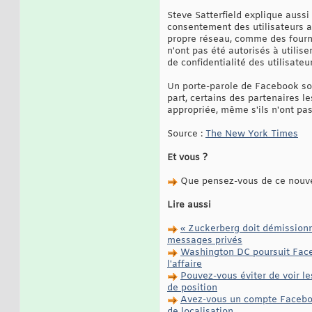
Steve Satterfield explique aussi
consentement des utilisateurs 
propre réseau, comme des fournis
n'ont pas été autorisés à utilise
de confidentialité des utilisateurs
Un porte-parole de Facebook sou
part, certains des partenaires l
appropriée, même s'ils n'ont pas
Source :
The New York Times
Et vous ?
Que pensez-vous de ce nouve
Lire aussi
« Zuckerberg doit démissionne
messages privés
Washington DC poursuit Faceb
l'affaire
Pouvez-vous éviter de voir le
de position
Avez-vous un compte Facebook
de localisation