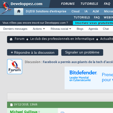
FORUMS
TUTORIELS
FAQ
DI/DSI Solutions d'entreprise
Cloud
IA
ALM
Micros
TUTORIELS
FAQ
WEBIN
Vous n'êtes pas encore inscrit sur Developpez.com ?
Inscrivez-vous gratuitem
Derniers messages
Actions
Réseau social
Blogs
Agenda
Chat
Forum
Le club des professionnels en informatique
Actualit
+
Signaler un problème
Répondre à la discussion
Discussion :
Facebook a permis aux géants de la tech d'accé
19/12/2018,
13h06
Michael Guilloux