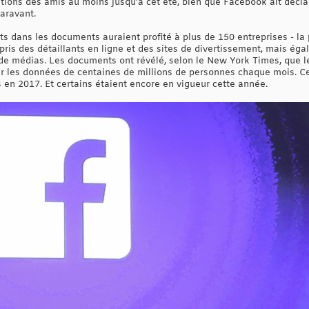
ations des amis au moins jusqu'à cet été, bien que Facebook ait décla
aravant.
ts dans les documents auraient profité à plus de 150 entreprises - la 
pris des détaillants en ligne et des sites de divertissement, mais ég
de médias. Les documents ont révélé, selon le New York Times, que l
 les données de centaines de millions de personnes chaque mois. Ces
s en 2017. Et certains étaient encore en vigueur cette année.