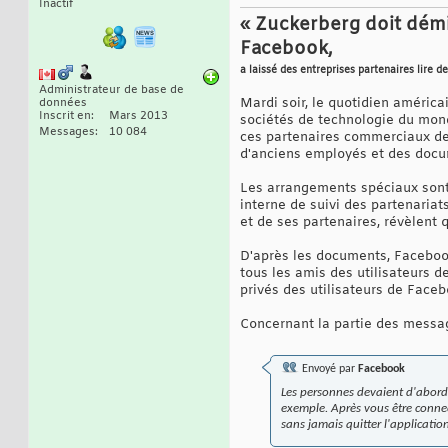
Inactif
« Zuckerberg doit démi
Facebook,
a laissé des entreprises partenaires lire 
Administrateur de base de
Mardi soir, le quotidien améric
données
Inscrit en
Mars 2013
sociétés de technologie du monde
Messages
10 084
ces partenaires commerciaux de s
d'anciens employés et des docum
Les arrangements spéciaux sont
interne de suivi des partenaria
et de ses partenaires, révèlent
D'après les documents, Faceboo
tous les amis des utilisateurs d
privés des utilisateurs de Faceb
Concernant la partie des messag
Envoyé par
Facebook
Les personnes devaient d'abord 
exemple. Après vous être connec
sans jamais quitter l'applicati