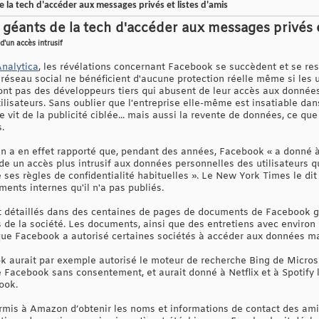
la tech d'accéder aux messages privés et listes d'amis
géants de la tech d'accéder aux messages privés et
d'un accès intrusif
nalytica
, les révélations concernant Facebook se succèdent et se re
réseau social ne bénéficient d'aucune protection réelle même si les uti
 sont pas des développeurs tiers qui abusent de leur accès aux donné
lisateurs. Sans oublier que l'entreprise elle-même est insatiable dan
e vit de la publicité ciblée... mais aussi la revente de données, ce qu
.
ain a en effet rapporté que, pendant des années, Facebook « a donné 
 un accès plus intrusif aux données personnelles des utilisateurs qu'
es règles de confidentialité habituelles ». Le New York Times le dit 
ents internes qu'il n'a pas publiés.
 détaillés dans des centaines de pages de documents de Facebook g
ts de la société. Les documents, ainsi que des entretiens avec envir
 que Facebook a autorisé certaines sociétés à accéder aux données ma
k aurait par exemple autorisé le moteur de recherche Bing de Micros
e Facebook sans consentement, et aurait donné à Netflix et à Spotify l
ook.
ermis à Amazon d’obtenir les noms et informations de contact des ami