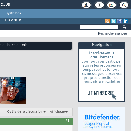
CLUB
Systèmes
O
HUMOUR
Recherche avancée
Navigation
et listes d'amis
Inscrivez-vous
gratuitement
pour pouvoir participer,
suivre les réponses en
temps réel, voter pour
les messages, poser vos
propres questions et
recevoir la newsletter
Outils de la discussion
Affichage
#1