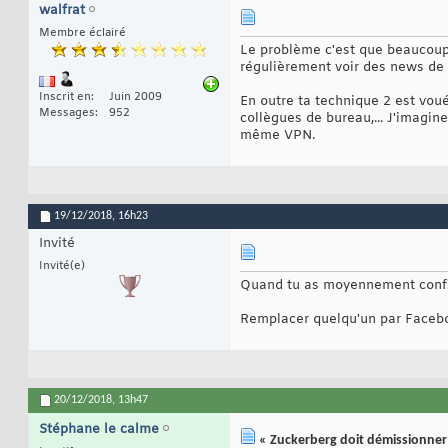
walfrat
Membre éclairé
Le problème c'est que beaucoup
régulièrement voir des news de t
Inscrit en
Juin 2009
En outre ta technique 2 est voué
Messages
952
collègues de bureau,... J'imagin
même VPN.
19/12/2018,
16h23
Invité
Invité(e)
Quand tu as moyennement confia
Remplacer quelqu'un par Facebo
20/12/2018,
13h47
Stéphane le calme
« Zuckerberg doit démissionner