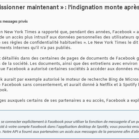
ssionner maintenant » : l'indignation monte aprè
des messages privés
ain New York Times a rapporté que, pendant des années, Facebook « a
 un accès plus intrusif aux données personnelles des utilisateurs qu'
es règles de confidentialité habituelles ». Le New York Times le dit 
ents internes qu'il n'a pas publiés.
 détaillés dans des centaines de pages de documents de Facebook g
ts de la société. Les documents, ainsi que des entretiens avec envir
 que Facebook a autorisé certaines sociétés à accéder aux données ma
k aurait par exemple autorisé le moteur de recherche Bing de Micros
e Facebook sans consentement, et aurait donné à Netflix et à Spotify l
ook.
es auxquels certains de ses partenaires a eu accès, Facebook a expli
se connecter explicitement à Facebook pour utiliser la fonction de messagerie d'un pa
té à votre compte Facebook dans l'application desktop de Spotify, vous pouviez ensu
on. Notre API a fourni aux partenaires un accès aux messages de la personne afin d’ali