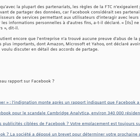
 qu'avec la plupart des partenariats, les règles de la FTC n’exigeaient
avant de partager des données, car Facebook considérait ses parten
seurs de services permettant aux utilisateurs d’interagir avec leurs 
r les informations personnelles à d'autres fins, a-t-il déclaré. « [Ils] 
 », dit-il.
tient encore que l'entreprise n'a trouvé aucune preuve d'abus de la p
es plus importants, dont Amazon, Microsoft et Yahoo, ont déclaré avoi
 voulu discuter en détail des accords de partage.
au rapport sur Facebook ?
r » : l'indignation monte après un rapport indiquant que Facebook a 
ook pour le scandale Cambridge Analytica, environ 340 000 résidents
s publicités ciblées de Facebook ? Votre emplacement est toujours sui
 ? La société a déposé un brevet pour déterminer votre prochaine de