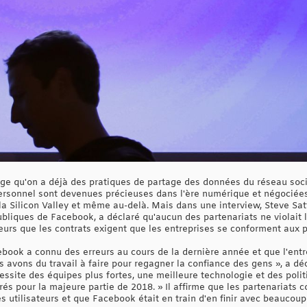
age qu'on a déjà des pratiques de partage des données du réseau soci
ersonnel sont devenues précieuses dans l'ère numérique et négociées
la Silicon Valley et même au-delà. Mais dans une interview, Steve Satt
publiques de Facebook, a déclaré qu'aucun des partenariats ne violait l
illeurs que les contrats exigent que les entreprises se conforment aux
book a connu des erreurs au cours de la dernière année et que l'entre
 avons du travail à faire pour regagner la confiance des gens », a décl
site des équipes plus fortes, une meilleure technologie et des politiq
 pour la majeure partie de 2018. » Il affirme que les partenariats co
s utilisateurs et que Facebook était en train d'en finir avec beaucoup