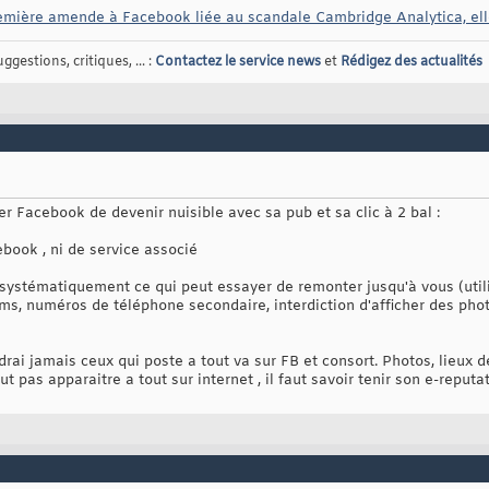
emière amende à Facebook liée au scandale Cambridge Analytica, ell
gestions, critiques, ... :
Contactez le service news
et
Rédigez des actualités
r Facebook de devenir nuisible avec sa pub et sa clic à 2 bal :
ebook , ni de service associé
r systématiquement ce qui peut essayer de remonter jusqu'à vous (util
ms, numéros de téléphone secondaire, interdiction d'afficher des phot
i jamais ceux qui poste a tout va sur FB et consort. Photos, lieux de
t pas apparaitre a tout sur internet , il faut savoir tenir son e-reputat