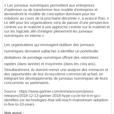
« Les jumeaux numériques permettent aux entreprises
d'optimiser ou de transformer leur modèle d'entreprise et
deviendront le modèle de conception dominant pour les
solutions au cours de la prochaine décennie », a avancé Rao. «
Le défi pour les organisations sera de passer d'une perspective
centrée sur le matériel à une approche centrée sur le matériel et
sur les logiciels afin d'intégrer pleinement les jumeaux
numériques en interne.»
Les organisations qui envisagent dutiliser des jumeaux
numériques devraient sattacher à identifier un portefeuille
dinitiatives de jumelage numérique offrant des retombées
rapides (dans lannée) et moyennes (dans les cinq ans).
Simultanément, ils doivent mener une analyse des menaces et
des opportunités de leur écosystème commercial actuel, en
intégrant les développements de jumeaux numériques de leurs
concurrents ou partenaires.
Source : https://www.gartner.com/en/newsroom/press-
releases/2018-12-13-gartner-2018-hype-cycle-for-it-in-gcc-
identifies-six-technologies-that-will-reach-mainstream-adoption-
in-five-to-10-years
Voir aussi :