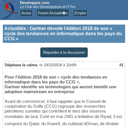
Developpez.com
Le Club des Développeurs et IT Pro
Actus
Forum Actualit�s
Emploi
Actualités
:
Gartner dévoile l'édition 2018 de son «
cycle des tendances en informatique dans les pays du
CCG »
Répondre à la discussion
Stéphane le calme
,
le 19/12/2018 à 11h09
#1
Pour l'édition 2018 de son « cycle des tendances en
informatique dans les pays du CCG »,
Gartner identifie six technologies qui auront bientôt une
adoption mainstream en entreprise
Avant de commencer, il faut rappeler que le Conseil de
coopération du Golfe (CCG) regroupe des monarchies
pétrolières sunnites qui contrôlent le tiers des réserves
mondiales de brut. Créé en mai 1981 à linitiative de Riyad, il est
composé du Qatar, du Koweït, du sultanat dOman, de lArabie