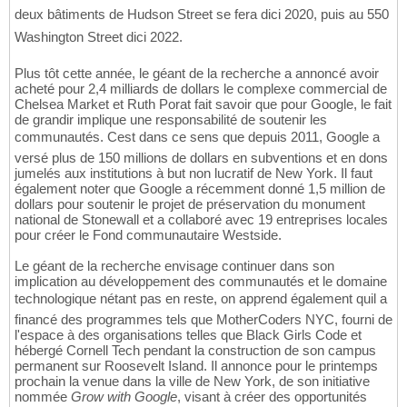
deux bâtiments de Hudson Street se fera dici 2020, puis au 550
Washington Street dici 2022.
Plus tôt cette année, le géant de la recherche a annoncé avoir
acheté pour 2,4 milliards de dollars le complexe commercial de
Chelsea Market et Ruth Porat fait savoir que pour Google, le fait
de grandir implique une responsabilité de soutenir les
communautés. Cest dans ce sens que depuis 2011, Google a
versé plus de 150 millions de dollars en subventions et en dons
jumelés aux institutions à but non lucratif de New York. Il faut
également noter que Google a récemment donné 1,5 million de
dollars pour soutenir le projet de préservation du monument
national de Stonewall et a collaboré avec 19 entreprises locales
pour créer le Fond communautaire Westside.
Le géant de la recherche envisage continuer dans son
implication au développement des communautés et le domaine
technologique nétant pas en reste, on apprend également quil a
financé des programmes tels que MotherCoders NYC, fourni de
l'espace à des organisations telles que Black Girls Code et
hébergé Cornell Tech pendant la construction de son campus
permanent sur Roosevelt Island. Il annonce pour le printemps
prochain la venue dans la ville de New York, de son initiative
nommée
Grow with Google
, visant à créer des opportunités