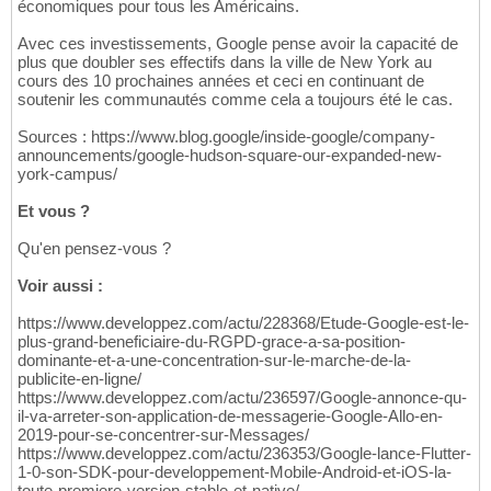
économiques pour tous les Américains.
Avec ces investissements, Google pense avoir la capacité de
plus que doubler ses effectifs dans la ville de New York au
cours des 10 prochaines années et ceci en continuant de
soutenir les communautés comme cela a toujours été le cas.
Sources : https://www.blog.google/inside-google/company-
announcements/google-hudson-square-our-expanded-new-
york-campus/
Et vous ?
Qu'en pensez-vous ?
Voir aussi :
https://www.developpez.com/actu/228368/Etude-Google-est-le-
plus-grand-beneficiaire-du-RGPD-grace-a-sa-position-
dominante-et-a-une-concentration-sur-le-marche-de-la-
publicite-en-ligne/
https://www.developpez.com/actu/236597/Google-annonce-qu-
il-va-arreter-son-application-de-messagerie-Google-Allo-en-
2019-pour-se-concentrer-sur-Messages/
https://www.developpez.com/actu/236353/Google-lance-Flutter-
1-0-son-SDK-pour-developpement-Mobile-Android-et-iOS-la-
toute-premiere-version-stable-et-native/