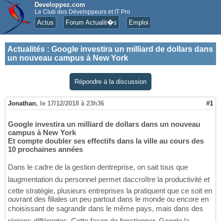
Developpez.com
Le Club des Développeurs et IT Pro
Actus
Forum Actualit�s
Emploi
Actualités
:
Google investira un milliard de dollars dans
un nouveau campus à New York
Répondre à la discussion
Jonathan
,
le 17/12/2018 à 23h36
#1
Google investira un milliard de dollars dans un nouveau
campus à New York
Et compte doubler ses effectifs dans la ville au cours des
10 prochaines années
Dans le cadre de la gestion dentreprise, on sait tous que
laugmentation du personnel permet daccroître la productivité et
cette stratégie, plusieurs entreprises la pratiquent que ce soit en
ouvrant des filiales un peu partout dans le monde ou encore en
choisissant de sagrandir dans le même pays, mais dans des
régions différentes. Cette façon de fonctionner, Google la