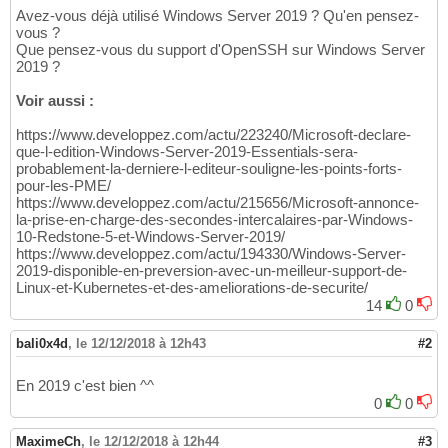
Avez-vous déjà utilisé Windows Server 2019 ? Qu'en pensez-
vous ?
Que pensez-vous du support d'OpenSSH sur Windows Server
2019 ?
Voir aussi :
https://www.developpez.com/actu/223240/Microsoft-declare-
que-l-edition-Windows-Server-2019-Essentials-sera-
probablement-la-derniere-l-editeur-souligne-les-points-forts-
pour-les-PME/
https://www.developpez.com/actu/215656/Microsoft-annonce-
la-prise-en-charge-des-secondes-intercalaires-par-Windows-
10-Redstone-5-et-Windows-Server-2019/
https://www.developpez.com/actu/194330/Windows-Server-
2019-disponible-en-preversion-avec-un-meilleur-support-de-
Linux-et-Kubernetes-et-des-ameliorations-de-securite/
14
0
bali0x4d
,
le 12/12/2018 à 12h43
#2
En 2019 c'est bien ^^
0
0
MaximeCh
,
le 12/12/2018 à 12h44
#3