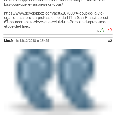
bas-pour-quelle-raison-selon-vous/
https://www.developpez.com/actu/187060/A-cout-de-la-vie-
egal-le-salaire-d-un-professionnel-de-l-IT-a-San-Francisco-est-
67-pourcent-plus-eleve-que-celui-d-un-Parisien-d-apres-une-
etude-de-Hired/
16
1
Mat.M
,
le 11/12/2018 à 18h55
#2