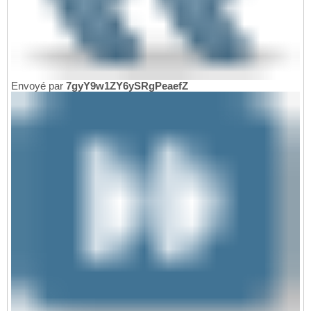
Envoyé par
7gyY9w1ZY6ySRgPeaefZ