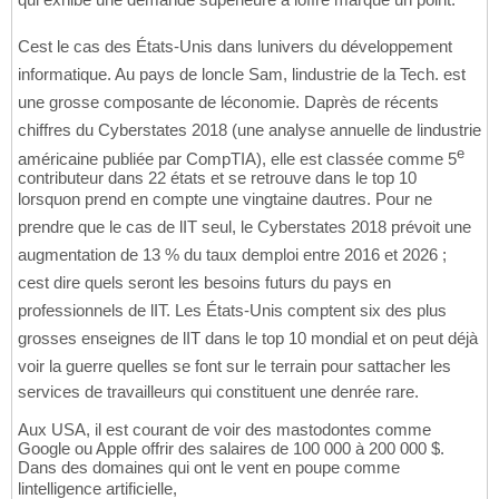
Cest le cas des États-Unis dans lunivers du développement
informatique. Au pays de loncle Sam, lindustrie de la Tech. est
une grosse composante de léconomie. Daprès de récents
chiffres du Cyberstates 2018 (une analyse annuelle de lindustrie
e
américaine publiée par CompTIA), elle est classée comme 5
contributeur dans 22 états et se retrouve dans le top 10
lorsquon prend en compte une vingtaine dautres. Pour ne
prendre que le cas de lIT seul, le Cyberstates 2018 prévoit une
augmentation de 13 % du taux demploi entre 2016 et 2026 ;
cest dire quels seront les besoins futurs du pays en
professionnels de lIT. Les États-Unis comptent six des plus
grosses enseignes de lIT dans le top 10 mondial et on peut déjà
voir la guerre quelles se font sur le terrain pour sattacher les
services de travailleurs qui constituent une denrée rare.
Aux USA, il est courant de voir des mastodontes comme
Google ou Apple offrir des salaires de 100 000 à 200 000 $.
Dans des domaines qui ont le vent en poupe comme
lintelligence artificielle,