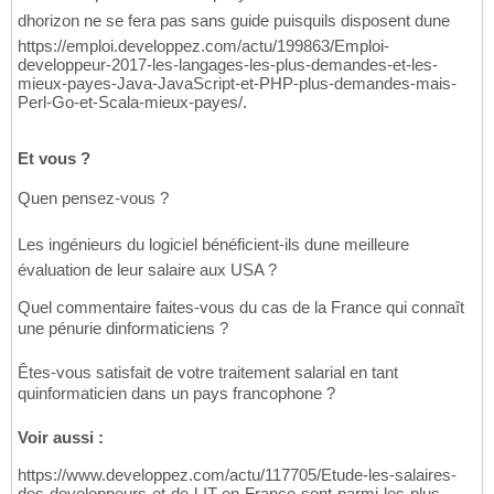
dhorizon ne se fera pas sans guide puisquils disposent dune
https://emploi.developpez.com/actu/199863/Emploi-
developpeur-2017-les-langages-les-plus-demandes-et-les-
mieux-payes-Java-JavaScript-et-PHP-plus-demandes-mais-
Perl-Go-et-Scala-mieux-payes/.
Et vous ?
Quen pensez-vous ?
Les ingénieurs du logiciel bénéficient-ils dune meilleure
évaluation de leur salaire aux USA ?
Quel commentaire faites-vous du cas de la France qui connaît
une pénurie dinformaticiens ?
Êtes-vous satisfait de votre traitement salarial en tant
quinformaticien dans un pays francophone ?
Voir aussi :
https://www.developpez.com/actu/117705/Etude-les-salaires-
des-developpeurs-et-de-l-IT-en-France-sont-parmi-les-plus-