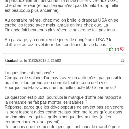
et paradoxalement personne n'a envie d'aller vivre aux USA,
chercher l'erreur (et non l'erreur n'est pas Donald Trump, elle
est beaucoup plus ancienne)
Au contraire même, chez moi on brûle le drapeau USA on se
torche les fesse avec mais jamais on iras chez eux. La
Finlande fait beaucoup plus rêver, le salaire ne fait pas tous....
Au passage, y'a combien de jours de congé aux USA ? le
chiffre et assez révélateur des conditions de vie la bas....
2
13
kbadache
,
le 11/12/2018 à 21h02
#5
La question est mal posée.
Comparer le salaire d'un pays avec un autre n'est pas possible
ou alors il faut prendre en compte tout le coup de la vie.
Pourquoi au Etats-Unis une mutuelle coûte 500 $ par mois?
La question est plutôt, pourquoi le manque d'offre par rapport à
la demande ne fait pas monter les salaires ?
Réponse, parce que les développeurs ne savent pas se vendre,
ils sont fassent à des commerciaux bien meilleurs qu'eux dans
se domaine, ce qui fait qu'ils n'ont que des miettes (et les
commerciaux eux se gavent).
Je connais que très peu de gens qui font jouer le marché pour