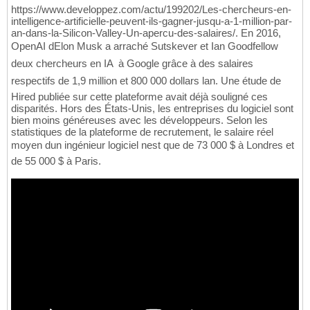
https://www.developpez.com/actu/199202/Les-chercheurs-en-
intelligence-artificielle-peuvent-ils-gagner-jusqu-a-1-million-par-
an-dans-la-Silicon-Valley-Un-apercu-des-salaires/. En 2016,
OpenAI dElon Musk a arraché Sutskever et Ian Goodfellow 
deux chercheurs en IA  à Google grâce à des salaires
respectifs de 1,9 million et 800 000 dollars lan. Une étude de
Hired publiée sur cette plateforme avait déjà souligné ces
disparités. Hors des États-Unis, les entreprises du logiciel sont
bien moins généreuses avec les développeurs. Selon les
statistiques de la plateforme de recrutement, le salaire réel
moyen dun ingénieur logiciel nest que de 73 000 $ à Londres et
de 55 000 $ à Paris.