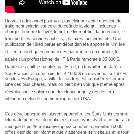
Un volet additionnel pour voir plus clair sur cette question de
traitement salarial est celui du coût de la vie qui inclut des
charges comme le loyer, le prix de limmobilier, la nourriture, le
transport, les services publics, les taxes foncières, etc. Une
publication de Hired parue en début dannée apporte la lumière
et il en ressort quen prenant ces paramètres en compte, le
salaire dun professionnel de lIT à Paris remonte à 85 000 $.
Daprès les chiffres publiés par Hired, un travailleur installé à
San Francisco a une paie de 142 000 $ en moyenne, soit 67 %
de plus. En Europe, la ville de Londres est considérée comme
lune des plus chères, mais on peut bien voir que même après
réévaluation le salaire dun développeur qui y réside sera
inférieur à celui de son homologue aux USA.
Ces développements laissent apparaître les États-Unis comme
leldorado pour les informaticiens, mais avant dy être un tour à la
rubrique https://emploi.developpez.com/ est conseillé. 19000
offres demploi en informatique y attendent les visiteurs et le tour