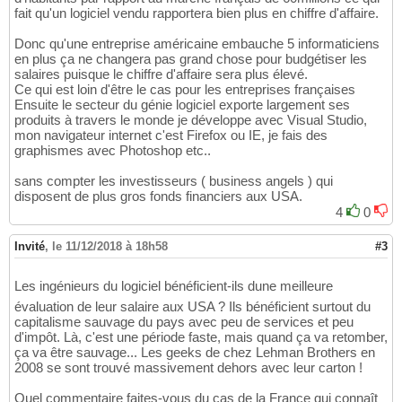
fait qu'un logiciel vendu rapportera bien plus en chiffre d'affaire.
Donc qu'une entreprise américaine embauche 5 informaticiens
en plus ça ne changera pas grand chose pour budgétiser les
salaires puisque le chiffre d'affaire sera plus élevé.
Ce qui est loin d'être le cas pour les entreprises françaises
Ensuite le secteur du génie logiciel exporte largement ses
produits à travers le monde je développe avec Visual Studio,
mon navigateur internet c'est Firefox ou IE, je fais des
graphismes avec Photoshop etc..
sans compter les investisseurs ( business angels ) qui
disposent de plus gros fonds financiers aux USA.
4
0
Invité
,
le 11/12/2018 à 18h58
#3
Les ingénieurs du logiciel bénéficient-ils dune meilleure
évaluation de leur salaire aux USA ? Ils bénéficient surtout du
capitalisme sauvage du pays avec peu de services et peu
d'impôt. Là, c'est une période faste, mais quand ça va retomber,
ça va être sauvage... Les geeks de chez Lehman Brothers en
2008 se sont trouvé massivement dehors avec leur carton !
Quel commentaire faites-vous du cas de la France qui connaît