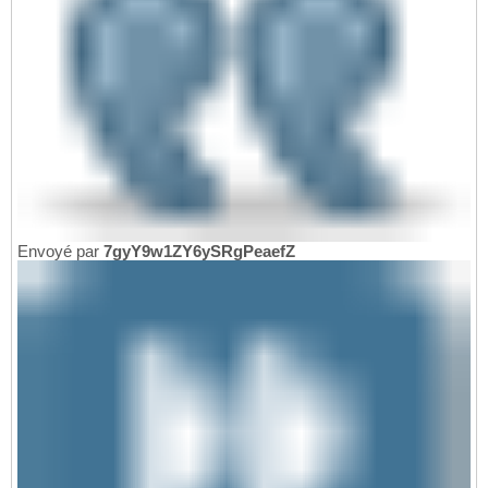
Envoyé par
7gyY9w1ZY6ySRgPeaefZ