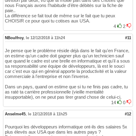
division par deux, vu que la moitié part dans des choses que
nous Français avons l'habitude d'être débités sur la fiche de
paie..
La différence se fait tout de même sur le fait que tu peux
CHOISIR ce pour quoi tu cotises aux USA.
4
2
NBoulfroy
,
le 12/12/2018 à 11h24
#11
Je pense que le problème réside déjà dans le fait qu'en France,
on estime qu'un cadre doit gagner plus qu'un technicien sauf
que quand le cadre est une brelle en informatique et qu'il a sous
sa responsabilité une équipe de développeurs, là est le souci
car c'est eux qui en général apporte la productivité et la valeur
commerciale à l'entreprise et non l'inverse.
Dans un pays, quand on estime que si tu ne finis pas cadre, tu
as raté ta carrière professionnelle (vieille mentalité
insupportable), on ne peut pas tirer grand chose de celui-ci.
14
0
Anselme45
,
le 12/12/2018 à 11h25
#12
Pourquoi les développeurs informatique ont-ils des salaires 5x
plus élevés aux USA que dans les autres pays ?