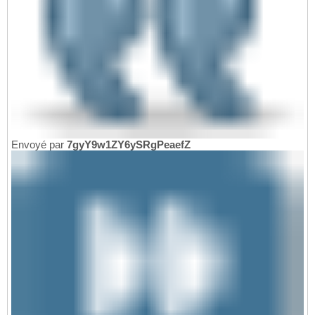
Envoyé par
7gyY9w1ZY6ySRgPeaefZ