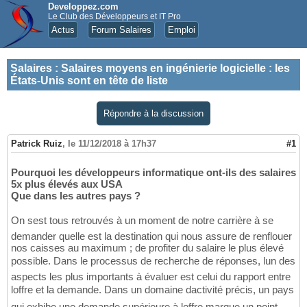
Developpez.com
Le Club des Développeurs et IT Pro
Actus
Forum Salaires
Emploi
Salaires
:
Salaires moyens en ingénierie logicielle : les
États-Unis sont en tête de liste
Répondre à la discussion
Patrick Ruiz
,
le 11/12/2018 à 17h37
#1
Pourquoi les développeurs informatique ont-ils des salaires
5x plus élevés aux USA
Que dans les autres pays ?
On sest tous retrouvés à un moment de notre carrière à se
demander quelle est la destination qui nous assure de renflouer
nos caisses au maximum ; de profiter du salaire le plus élevé
possible. Dans le processus de recherche de réponses, lun des
aspects les plus importants à évaluer est celui du rapport entre
loffre et la demande. Dans un domaine dactivité précis, un pays
qui exhibe une demande supérieure à loffre marque un point.