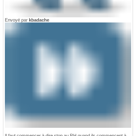
Envoyé par
kbadache
Il faut commencer à dire stop au RH quand ils commencent à