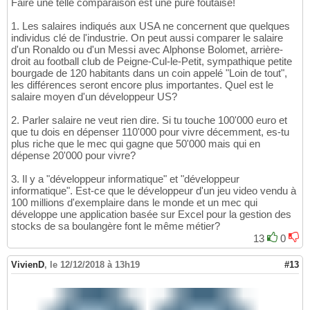
Faire une telle comparaison est une pure foutaise!
1. Les salaires indiqués aux USA ne concernent que quelques
individus clé de l'industrie. On peut aussi comparer le salaire
d'un Ronaldo ou d'un Messi avec Alphonse Bolomet, arrière-
droit au football club de Peigne-Cul-le-Petit, sympathique petite
bourgade de 120 habitants dans un coin appelé "Loin de tout",
les différences seront encore plus importantes. Quel est le
salaire moyen d'un développeur US?
2. Parler salaire ne veut rien dire. Si tu touche 100'000 euro et
que tu dois en dépenser 110'000 pour vivre décemment, es-tu
plus riche que le mec qui gagne que 50'000 mais qui en
dépense 20'000 pour vivre?
3. Il y a "développeur informatique" et "développeur
informatique". Est-ce que le développeur d'un jeu video vendu à
100 millions d'exemplaire dans le monde et un mec qui
développe une application basée sur Excel pour la gestion des
stocks de sa boulangère font le même métier?
13
0
VivienD
,
le 12/12/2018 à 13h19
#13