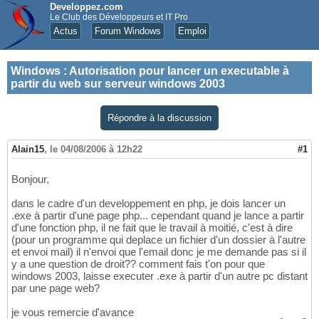
Developpez.com
Le Club des Développeurs et IT Pro
Actus
Forum Windows
Emploi
Windows
:
Autorisation pour lancer un executable à
partir du web sur serveur windows 2003
Répondre à la discussion
Alain15
,
le 04/08/2006 à 12h22
#1
Bonjour,
dans le cadre d'un developpement en php, je dois lancer un
.exe à partir d'une page php... cependant quand je lance a partir
d'une fonction php, il ne fait que le travail à moitié, c'est à dire
(pour un programme qui deplace un fichier d'un dossier à l'autre
et envoi mail) il n'envoi que l'email donc je me demande pas si il
y a une question de droit?? comment fais t'on pour que
windows 2003, laisse executer .exe à partir d'un autre pc distant
par une page web?
je vous remercie d'avance