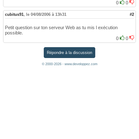
0
0
cubitus91
,
le 04/08/2006 à 13h31
#2
Petit question sur ton serveur Web as tu mis l exécution
possible.
0
0
Répondre à la discussion
© 2000-2026 - www.developpez.com