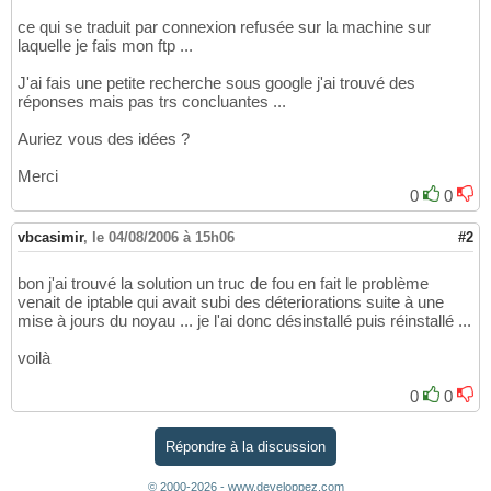
ce qui se traduit par connexion refusée sur la machine sur
laquelle je fais mon ftp ...
J'ai fais une petite recherche sous google j'ai trouvé des
réponses mais pas trs concluantes ...
Auriez vous des idées ?
Merci
0
0
vbcasimir
,
le 04/08/2006 à 15h06
#2
bon j'ai trouvé la solution un truc de fou en fait le problème
venait de iptable qui avait subi des déteriorations suite à une
mise à jours du noyau ... je l'ai donc désinstallé puis réinstallé ...
voilà
0
0
Répondre à la discussion
© 2000-2026 - www.developpez.com