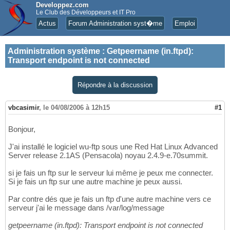
Developpez.com
Le Club des Développeurs et IT Pro
Actus
Forum Administration syst�me
Emploi
Administration système
:
Getpeername (in.ftpd):
Transport endpoint is not connected
Répondre à la discussion
vbcasimir
,
le 04/08/2006 à 12h15
#1
Bonjour,
J'ai installé le logiciel wu-ftp sous une Red Hat Linux Advanced
Server release 2.1AS (Pensacola) noyau 2.4.9-e.70summit.
si je fais un ftp sur le serveur lui même je peux me connecter.
Si je fais un ftp sur une autre machine je peux aussi.
Par contre dés que je fais un ftp d'une autre machine vers ce
serveur j'ai le message dans /var/log/message
getpeername (in.ftpd): Transport endpoint is not connected