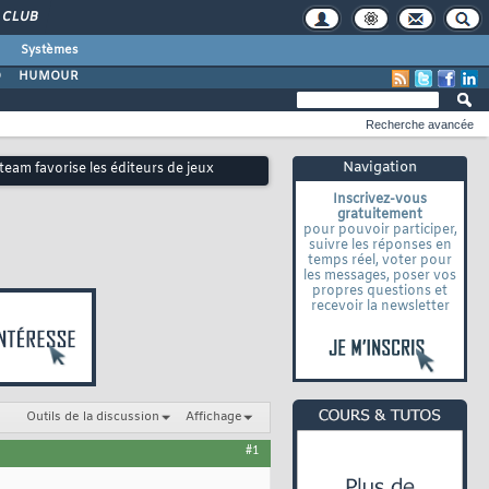
CLUB
Systèmes
O
HUMOUR
Recherche avancée
Navigation
team favorise les éditeurs de jeux
Inscrivez-vous
gratuitement
pour pouvoir participer,
suivre les réponses en
temps réel, voter pour
les messages, poser vos
propres questions et
recevoir la newsletter
Outils de la discussion
Affichage
#1