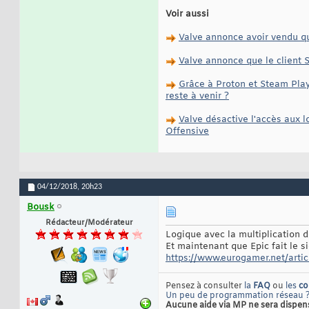
Voir aussi
Valve annonce avoir vendu qua
Valve annonce que le client
Grâce à Proton et Steam Play
reste à venir ?
Valve désactive l'accès aux l
Offensive
04/12/2018,
20h23
Bousk
Rédacteur/Modérateur
Logique avec la multiplication d
Et maintenant que Epic fait le s
https://www.eurogamer.net/artic
Pensez à consulter
la
FAQ
ou
les
co
Un peu de programmation réseau 
Aucune aide via MP ne sera dispensée