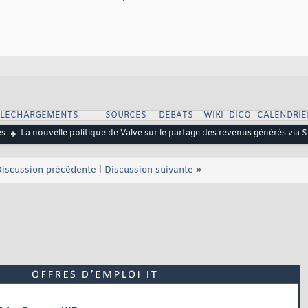
ELECHARGEMENTS
SOURCES
DEBATS
WIKI
DICO
CALENDRIE
és
La nouvelle politique de Valve sur le partage des revenus générés via S
iscussion précédente
|
Discussion suivante
»