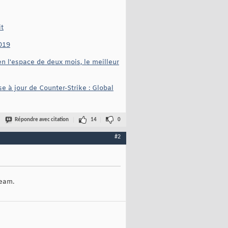
it
019
n l'espace de deux mois, le meilleur
e à jour de Counter-Strike : Global
Répondre avec citation
14
0
#2
team.