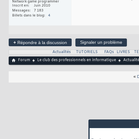
Network game programmer
Inscrit en
Juin 2010
Messages
7 183
Billets dans le blog
4
+
Signaler un problème
Répondre à la discussion
Actualités
TUTORIELS
FAQs
LIVRES
T
Forum
Le club des professionnels en informatique
Actualit
«
D