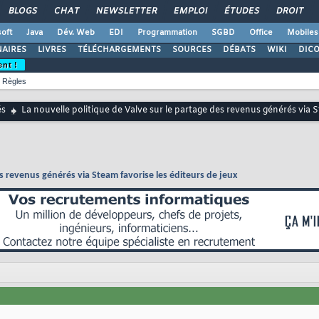
BLOGS
CHAT
NEWSLETTER
EMPLOI
ÉTUDES
DROIT
oft
Java
Dév. Web
EDI
Programmation
SGBD
Office
Mobiles
AIRES
LIVRES
TÉLÉCHARGEMENTS
SOURCES
DÉBATS
WIKI
DIC
ent !
Règles
és
La nouvelle politique de Valve sur le partage des revenus générés via S
es revenus générés via Steam favorise les éditeurs de jeux