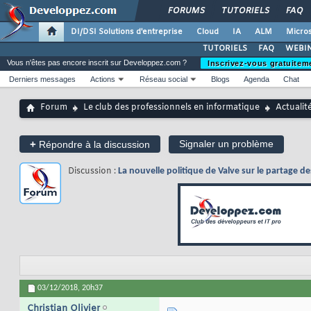
FORUMS
TUTORIELS
FAQ
DI/DSI Solutions d'entreprise
Cloud
IA
ALM
Micros
TUTORIELS
FAQ
WEBIN
Vous n'êtes pas encore inscrit sur Developpez.com ?
Inscrivez-vous gratuitem
Derniers messages
Actions
Réseau social
Blogs
Agenda
Chat
Forum
Le club des professionnels en informatique
Actualit
+
Signaler un problème
Répondre à la discussion
Discussion :
La nouvelle politique de Valve sur le partage d
03/12/2018,
20h37
Christian Olivier