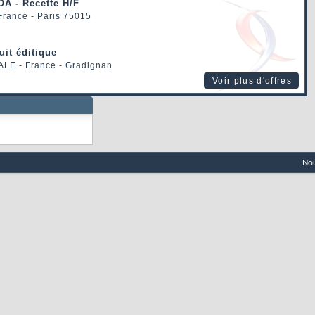
OA - Recette H/F
 France - Paris 75015
uit éditique
ALE
- France - Gradignan
Voir plus d'offres
Nou