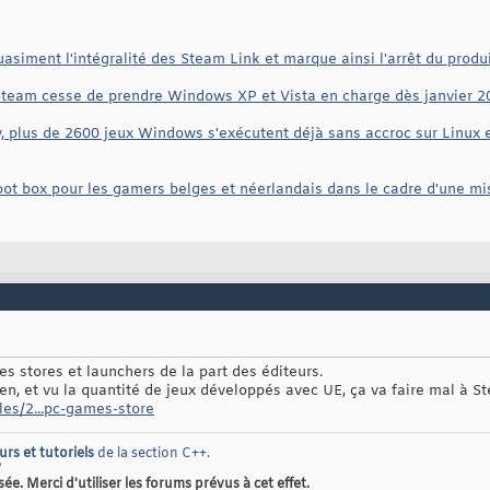
siment l'intégralité des Steam Link et marque ainsi l'arrêt du produ
 Steam cesse de prendre Windows XP et Vista en charge dès janvier 2
, plus de 2600 jeux Windows s'exécutent déjà sans accroc sur Linux e
oot box pour les gamers belges et néerlandais dans le cadre d'une mis
es stores et launchers de la part des éditeurs.
ien, et vu la quantité de jeux développés avec UE, ça va faire mal à S
les/2...pc-games-store
urs et tutoriels
de la section C++
.
?
. Merci d'utiliser les forums prévus à cet effet.