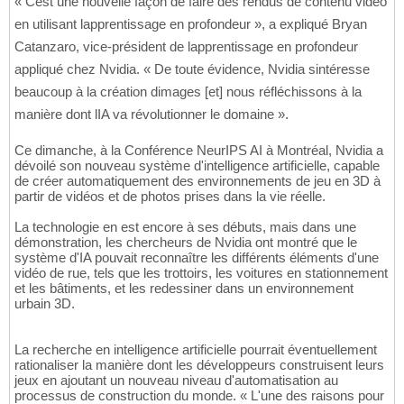
« Cest une nouvelle façon de faire des rendus de contenu vidéo
en utilisant lapprentissage en profondeur », a expliqué Bryan
Catanzaro, vice-président de lapprentissage en profondeur
appliqué chez Nvidia. « De toute évidence, Nvidia sintéresse
beaucoup à la création dimages [et] nous réfléchissons à la
manière dont lIA va révolutionner le domaine ».
Ce dimanche, à la Conférence NeurIPS AI à Montréal, Nvidia a
dévoilé son nouveau système d'intelligence artificielle, capable
de créer automatiquement des environnements de jeu en 3D à
partir de vidéos et de photos prises dans la vie réelle.
La technologie en est encore à ses débuts, mais dans une
démonstration, les chercheurs de Nvidia ont montré que le
système d'IA pouvait reconnaître les différents éléments d'une
vidéo de rue, tels que les trottoirs, les voitures en stationnement
et les bâtiments, et les redessiner dans un environnement
urbain 3D.
La recherche en intelligence artificielle pourrait éventuellement
rationaliser la manière dont les développeurs construisent leurs
jeux en ajoutant un nouveau niveau d'automatisation au
processus de construction du monde. « L'une des raisons pour