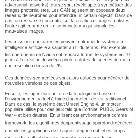
adversarial networks), qui se sont révélé apte à synthétiser des
images photoréalistes. Les GAN agissent en opposant deux
réseaux de neurones pour atteindre un certain objectif. Dans ce
cas, un réseau se concentre sur la création d'images réalistes,
l'autre agit comme un « discriminateur » qui signale les
mauvaises images.
Les missions concurrentes peuvent entraîner le système à
intelligence artificielle à sajuster au fil du temps. Par exemple,
les chercheurs de Nvidia ont réussi à former le système en 10
jours à la création de vidéos photoréalistes de scènes de rue à
une résolution décran de 2K.
Ces données segmentées sont alors utilisées pour générer de
nouvelles versions de ces objets.
Ensuite, les ingénieurs ont créé la topologie de base de
l'environnement virtuel à l'aide d'un moteur de jeu traditionnel.
Dans ce cas, le système était Unreal Engine 4, un moteur
populaire utilisé pour des jeux tels que Fortnite, PUBG, Gears of
War 4 et bien dautres. En utilisant cet environnement comme
framework, les algorithmes dapprentissage approfondi génèrent
ensuite les graphiques de chaque catégorie dobjet en temps
réel, en les collant dans les modèles du moteur de jeu.