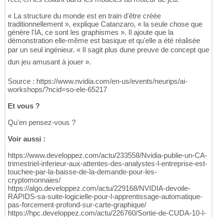
« La structure du monde est en train d'être créée
traditionnellement », explique Catanzaro, « la seule chose que
génère l'IA, ce sont les graphismes ». Il ajoute que la
démonstration elle-même est basique et qu'elle a été réalisée
par un seul ingénieur. « Il sagit plus dune preuve de concept que
dun jeu amusant à jouer ».
Source : https://www.nvidia.com/en-us/events/neurips/ai-
workshops/?ncid=so-ele-65217
Et vous ?
Qu'en pensez-vous ?
Voir aussi :
https://www.developpez.com/actu/233558/Nvidia-publie-un-CA-
trimestriel-inferieur-aux-attentes-des-analystes-l-entreprise-est-
touchee-par-la-baisse-de-la-demande-pour-les-
cryptomonnaies/
https://algo.developpez.com/actu/229168/NVIDIA-devoile-
RAPIDS-sa-suite-logicielle-pour-l-apprentissage-automatique-
pas-forcement-profond-sur-carte-graphique/
https://hpc.developpez.com/actu/226760/Sortie-de-CUDA-10-l-