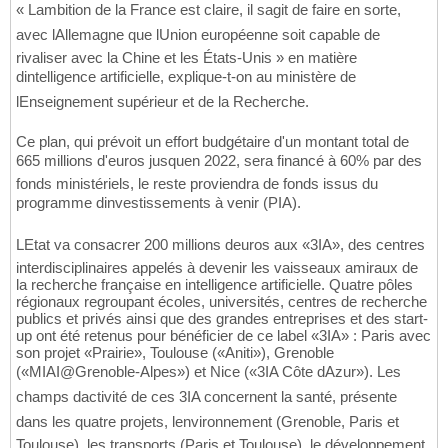
« Lambition de la France est claire, il sagit de faire en sorte,
avec lAllemagne que lUnion européenne soit capable de
rivaliser avec la Chine et les États-Unis » en matière
dintelligence artificielle, explique-t-on au ministère de
lEnseignement supérieur et de la Recherche.
Ce plan, qui prévoit un effort budgétaire d'un montant total de
665 millions d'euros jusquen 2022, sera financé à 60% par des
fonds ministériels, le reste proviendra de fonds issus du
programme dinvestissements à venir (PIA).
LEtat va consacrer 200 millions deuros aux «3IA», des centres
interdisciplinaires appelés à devenir les vaisseaux amiraux de
la recherche française en intelligence artificielle. Quatre pôles
régionaux regroupant écoles, universités, centres de recherche
publics et privés ainsi que des grandes entreprises et des start-
up ont été retenus pour bénéficier de ce label «3IA» : Paris avec
son projet «Prairie», Toulouse («Aniti»), Grenoble
(«MIAI@Grenoble-Alpes») et Nice («3IA Côte dAzur»). Les
champs dactivité de ces 3IA concernent la santé, présente
dans les quatre projets, lenvironnement (Grenoble, Paris et
Toulouse), les transports (Paris et Toulouse), le développement