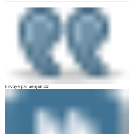
Envoyé par
benjani13