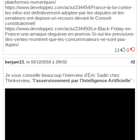
plateformes-numeriques/
https://www.developpez.com/actu/234454/France-la-loi-contre-
les-infox-est-definitivement-adoptee-par-les-deputes-et-les-
senateurs-ont-depose-un-recours-devant-le-Conseil-
constitutionnel/
https://www.developpez.com/actu/234450/Le-Black-Friday-en-
France-une-arnaque-deguisee-en-promos-Si-oui-les-previsions-
des-ventes-montrent-que-les-consommateurs-ne-sont-pas-
dupes/
13
0
benjani13
,
le 02/12/2018 à 20h52
#2
Je vous conseille beaucoup l'interview d'Éric Sadin chez
Thinkerview, "
l'asservissement par l'Intelligence Artificielle
" :