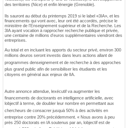
des territoires (Nice) et enfin lénergie (Grenoble).
Ils sauront au début du printemps 2019 si le label «3IA», et les
financements qui vont avec, leur ont été accordés, précise le
ministère de l'Enseignement supérieur et de la Recherche. Les
3IA ayant vocation à rapprocher recherche publique et privée,
une centaine de millions d'euros supplémentaires viendront des
entreprises.
Au total et en incluant les apports du secteur privé, environ 300
millions deuros seront investis dans leurs actions allant de
programmes denseignement et de recherche à des approches
plus grand public afin de sensibiliser les étudiants et les
citoyens en général aux enjeux de lIA.
Autre annonce attendue, lexécutif va augmenter les
financements de doctorants en intelligence artificielle, avec
lobjectif à terme, de doubler leur nombre en permettant aux
chercheurs de consacrer jusquà 50% à des activités en
entreprise contre 20% précédemment. « Nous avons à peu
près 250 doctorats en IA soutenus par an, lobjectif est de