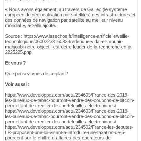
« Nous avons également, au travers de Galileo (le système
européen de géolocalisation par satellites) des infrastructures et
des données de navigation par satellite au meilleur niveau
mondial », a-t-elle ajouté.
Source : https://www.lesechos.fr/intelligence-artificielle/veille-
technologique/0600223816082-frederique-vidal-et-mounir-
mahjoubi-notre-objectif-est-detre-leader-de-la-recherche-en-ia-
2225225.php
Et vous ?
Que pensez-vous de ce plan ?
Voir aussi :
https://www.developpez.com/actu/234603/France-des-2019-
les-bureaux-de-tabac-pourront-vendre-des-coupons-de-bitcoin-
permettant-de-crediter-des-portefeuilles-electroniques/
https://www.developpez.com/actu/234603/France-des-2019-
les-bureaux-de-tabac-pourront-vendre-des-coupons-de-bitcoin-
permettant-de-crediter-des-portefeuilles-electroniques/
https://www.developpez.com/actu/234502/France-les-deputes-
LR-proposent-une-loi-visant-a-introduire-une-taxation-de-5-
pourcent-sur-le-chiffre-d-affaires-des-operateurs-de-