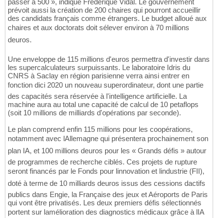
passer à 500 », indique Frédérique Vidal. Le gouvernement
prévoit aussi la création de 200 chaires qui pourront accueillir
des candidats français comme étrangers. Le budget alloué aux
chaires et aux doctorats doit sélever environ à 70 millions
deuros.
Une enveloppe de 115 millions d'euros permettra d'investir dans
les supercalculateurs surpuissants. Le laboratoire Idris du
CNRS à Saclay en région parisienne verra ainsi entrer en
fonction dici 2020 un nouveau superordinateur, dont une partie
des capacités sera réservée à l'intelligence artificielle. La
machine aura au total une capacité de calcul de 10 petaflops
(soit 10 millions de milliards d'opérations par seconde).
Le plan comprend enfin 115 millions pour les coopérations,
notamment avec lAllemagne qui présentera prochainement son
plan IA, et 100 millions deuros pour les « Grands défis » autour
de programmes de recherche ciblés. Ces projets de rupture
seront financés par le Fonds pour linnovation et lindustrie (FII),
doté à terme de 10 milliards deuros issus des cessions dactifs
publics dans Engie, la Française des jeux et Aéroports de Paris
qui vont être privatisés. Les deux premiers défis sélectionnés
portent sur lamélioration des diagnostics médicaux grâce à lIA