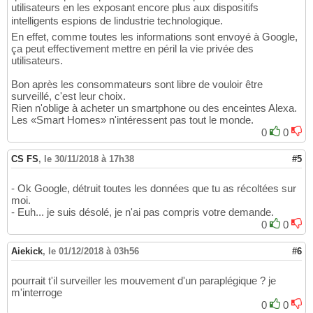
utilisateurs en les exposant encore plus aux dispositifs
intelligents espions de lindustrie technologique.
En effet, comme toutes les informations sont envoyé à Google,
ça peut effectivement mettre en péril la vie privée des
utilisateurs.
Bon après les consommateurs sont libre de vouloir être
surveillé, c'est leur choix.
Rien n'oblige à acheter un smartphone ou des enceintes Alexa.
Les «Smart Homes» n'intéressent pas tout le monde.
0
0
CS FS
,
le 30/11/2018 à 17h38
#5
- Ok Google, détruit toutes les données que tu as récoltées sur
moi.
- Euh... je suis désolé, je n'ai pas compris votre demande.
0
0
Aiekick
,
le 01/12/2018 à 03h56
#6
pourrait t'il surveiller les mouvement d'un paraplégique ? je
m'interroge
0
0