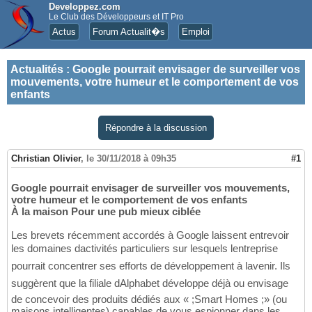
Developpez.com
Le Club des Développeurs et IT Pro
Actus
Forum Actualit�s
Emploi
Actualités
:
Google pourrait envisager de surveiller vos
mouvements, votre humeur et le comportement de vos
enfants
Répondre à la discussion
Christian Olivier
,
le 30/11/2018 à 09h35
#1
Google pourrait envisager de surveiller vos mouvements,
votre humeur et le comportement de vos enfants
À la maison Pour une pub mieux ciblée
Les brevets récemment accordés à Google laissent entrevoir
les domaines dactivités particuliers sur lesquels lentreprise
pourrait concentrer ses efforts de développement à lavenir. Ils
suggèrent que la filiale dAlphabet développe déjà ou envisage
de concevoir des produits dédiés aux « ;Smart Homes ;» (ou
maisons intelligentes) capables de vous espionner dans les