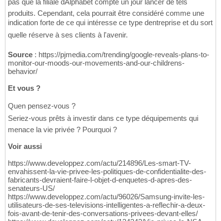
pas que la filiale dAlphabet compte un jour lancer de tels
produits. Cependant, cela pourrait être considéré comme une
indication forte de ce qui intéresse ce type dentreprise et du sort
quelle réserve à ses clients à l'avenir.
Source
: https://pjmedia.com/trending/google-reveals-plans-to-
monitor-our-moods-our-movements-and-our-childrens-
behavior/
Et vous ?
Quen pensez-vous ?
Seriez-vous prêts à investir dans ce type déquipements qui
menace la vie privée ? Pourquoi ?
Voir aussi
https://www.developpez.com/actu/214896/Les-smart-TV-
envahissent-la-vie-privee-les-politiques-de-confidentialite-des-
fabricants-devraient-faire-l-objet-d-enquetes-d-apres-des-
senateurs-US/
https://www.developpez.com/actu/96026/Samsung-invite-les-
utilisateurs-de-ses-televisions-intelligentes-a-reflechir-a-deux-
fois-avant-de-tenir-des-conversations-privees-devant-elles/