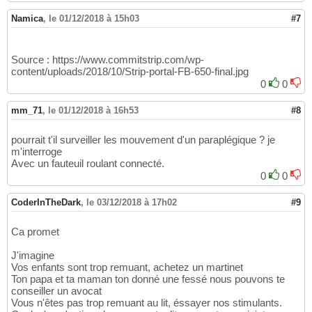
Namica
,
le 01/12/2018 à 15h03
#7
Source : https://www.commitstrip.com/wp-
content/uploads/2018/10/Strip-portal-FB-650-final.jpg
0
0
mm_71
,
le 01/12/2018 à 16h53
#8
pourrait t'il surveiller les mouvement d'un paraplégique ? je
m'interroge
Avec un fauteuil roulant connecté.
0
0
CoderInTheDark
,
le 03/12/2018 à 17h02
#9
Ca promet
J'imagine
Vos enfants sont trop remuant, achetez un martinet
Ton papa et ta maman ton donné une fessé nous pouvons te
conseiller un avocat
Vous n'êtes pas trop remuant au lit, éssayer nos stimulants.