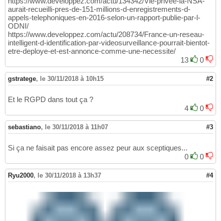
https://www.developpez.com/actu/134342/Vie-privee-la-NSA-
aurait-recueilli-pres-de-151-millions-d-enregistrements-d-
appels-telephoniques-en-2016-selon-un-rapport-publie-par-l-
ODNI/
https://www.developpez.com/actu/208734/France-un-reseau-
intelligent-d-identification-par-videosurveillance-pourrait-bientot-
etre-deploye-et-est-annonce-comme-une-necessite/
13
0
gstratege
,
le 30/11/2018 à 10h15
#2
Et le RGPD dans tout ça ?
4
0
sebastiano
,
le 30/11/2018 à 11h07
#3
Si ça ne faisait pas encore assez peur aux sceptiques...
0
0
Ryu2000
,
le 30/11/2018 à 13h37
#4