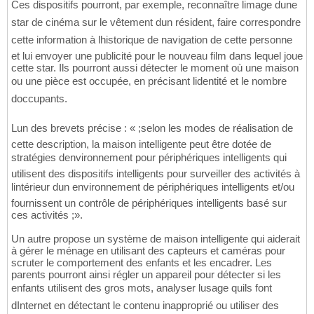
Ces dispositifs pourront, par exemple, reconnaître limage dune
star de cinéma sur le vêtement dun résident, faire correspondre
cette information à lhistorique de navigation de cette personne
et lui envoyer une publicité pour le nouveau film dans lequel joue
cette star. Ils pourront aussi détecter le moment où une maison
ou une pièce est occupée, en précisant lidentité et le nombre
doccupants.
Lun des brevets précise : « ;selon les modes de réalisation de
cette description, la maison intelligente peut être dotée de
stratégies denvironnement pour périphériques intelligents qui
utilisent des dispositifs intelligents pour surveiller des activités à
lintérieur dun environnement de périphériques intelligents et/ou
fournissent un contrôle de périphériques intelligents basé sur
ces activités ;».
Un autre propose un système de maison intelligente qui aiderait
à gérer le ménage en utilisant des capteurs et caméras pour
scruter le comportement des enfants et les encadrer. Les
parents pourront ainsi régler un appareil pour détecter si les
enfants utilisent des gros mots, analyser lusage quils font
dInternet en détectant le contenu inapproprié ou utiliser des