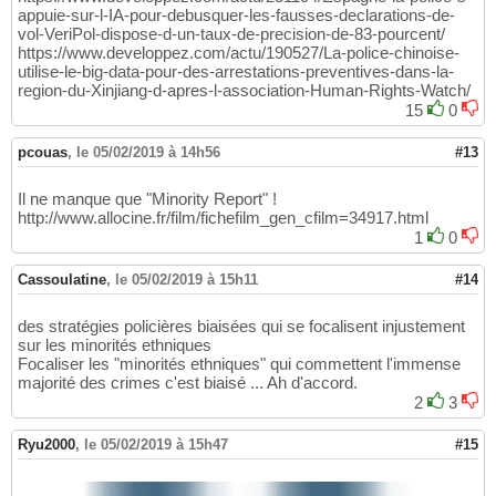
appuie-sur-l-IA-pour-debusquer-les-fausses-declarations-de-
vol-VeriPol-dispose-d-un-taux-de-precision-de-83-pourcent/
https://www.developpez.com/actu/190527/La-police-chinoise-
utilise-le-big-data-pour-des-arrestations-preventives-dans-la-
region-du-Xinjiang-d-apres-l-association-Human-Rights-Watch/
15
0
pcouas
,
le 05/02/2019 à 14h56
#13
Il ne manque que "Minority Report" !
http://www.allocine.fr/film/fichefilm_gen_cfilm=34917.html
1
0
Cassoulatine
,
le 05/02/2019 à 15h11
#14
des stratégies policières biaisées qui se focalisent injustement
sur les minorités ethniques
Focaliser les "minorités ethniques" qui commettent l'immense
majorité des crimes c'est biaisé ... Ah d'accord.
2
3
Ryu2000
,
le 05/02/2019 à 15h47
#15