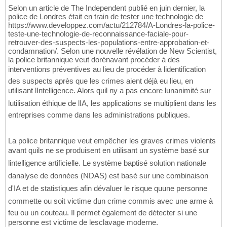
Selon un article de The Independent publié en juin dernier, la
police de Londres était en train de tester une technologie de
https://www.developpez.com/actu/212784/A-Londres-la-police-
teste-une-technologie-de-reconnaissance-faciale-pour-
retrouver-des-suspects-les-populations-entre-approbation-et-
condamnation/. Selon une nouvelle révélation de New Scientist,
la police britannique veut dorénavant procéder à des
interventions préventives au lieu de procéder à lidentification
des suspects après que les crimes aient déjà eu lieu, en
utilisant lIntelligence. Alors quil ny a pas encore lunanimité sur
lutilisation éthique de lIA, les applications se multiplient dans les
entreprises comme dans les administrations publiques.
La police britannique veut empêcher les graves crimes violents
avant quils ne se produisent en utilisant un système basé sur
lintelligence artificielle. Le système baptisé solution nationale
danalyse de données (NDAS) est basé sur une combinaison
d'IA et de statistiques afin dévaluer le risque quune personne
commette ou soit victime dun crime commis avec une arme à
feu ou un couteau. Il permet également de détecter si une
personne est victime de lesclavage moderne.