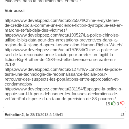
efficaces dans la prédiction des crimes ?
Voir aussi
https://www.developpez.com/actu/225504/Chine-le-systeme-
de-credit-social-comme-une-science-fiction-dystopique-est-en-
marche-et-fait-deja-des-victimes/
https://www.developpez.com/actu/190527/La-police-chinoise-
utilise-le-big-data-pour-des-arrestations-preventives-dans-la-
region-du-Xinjiang-d-apres-l-association-Human-Rights-Watch/
https://www.developpez.com/actu/197634/Chine-la-police-se-
sert-de-la-reconnaissance-faciale-pour-arreter-un-fugitif-la-
fiction-Big-Brother-de-1984-est-elle-devenue-une-realite-en-
2018/
https://www.developpez.com/actu/212784/A-Londres-la-police-
teste-une-technologie-de-reconnaissance-faciale-pour-
retrouver-des-suspects-les-populations-entre-approbation-et-
condamnation/
https://www.developpez.com/actu/231194/Espagne-la-police-s-
appuie-sur-l-IA-pour-debusquer-les-fausses-declarations-de-
vol-VeriPol-dispose-d-un-taux-de-precision-de-83-pourcent/
15
0
Ecthelion2
,
le 28/11/2018 à 14h41
#2