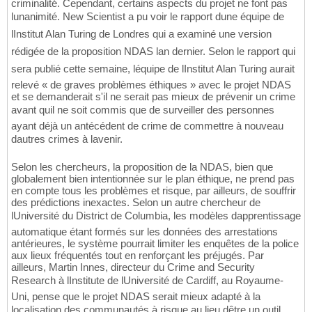
criminalité. Cependant, certains aspects du projet ne font pas
lunanimité. New Scientist a pu voir le rapport dune équipe de
lInstitut Alan Turing de Londres qui a examiné une version
rédigée de la proposition NDAS lan dernier. Selon le rapport qui
sera publié cette semaine, léquipe de lInstitut Alan Turing aurait
relevé « de graves problèmes éthiques » avec le projet NDAS
et se demanderait s'il ne serait pas mieux de prévenir un crime
avant quil ne soit commis que de surveiller des personnes
ayant déjà un antécédent de crime de commettre à nouveau
dautres crimes à lavenir.
Selon les chercheurs, la proposition de la NDAS, bien que
globalement bien intentionnée sur le plan éthique, ne prend pas
en compte tous les problèmes et risque, par ailleurs, de souffrir
des prédictions inexactes. Selon un autre chercheur de
lUniversité du District de Columbia, les modèles dapprentissage
automatique étant formés sur les données des arrestations
antérieures, le système pourrait limiter les enquêtes de la police
aux lieux fréquentés tout en renforçant les préjugés. Par
ailleurs, Martin Innes, directeur du Crime and Security
Research à lInstitute de lUniversité de Cardiff, au Royaume-
Uni, pense que le projet NDAS serait mieux adapté à la
localisation des communautés à risque au lieu dêtre un outil