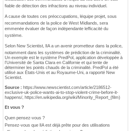
fiable de détection des infractions au niveau individuel.
A cause de toutes ces préoccupations, léquipe projet, sous
recommandations de la police de West Midlands, sera
emmenée évaluer de façon indépendante lefficacité du
système.
Selon New Scientist, lIA a un avenir prometteur dans la police,
notamment dans les systèmes de prédiction de la criminalité.
Un exemple est le système PredPol, application développée à
l'Université de Santa Clara en Californie et qui tente de
déterminer les points chauds de la criminalité. PredPol a été
utilisé aux États-Unis et au Royaume-Uni, a rapporté New
Scientist.
Source :
https://www.newscientist.com/article/2186512-
exclusive-uk-police-wants-ai-to-stop-violent-crime-before-it-
happens/, https://en.wikipedia.org/wiki/Minority_Report_(film)
Et vous ?
Quen pensez-vous ?
Pensez-vous que lIA est déjà prête pour des utilisations