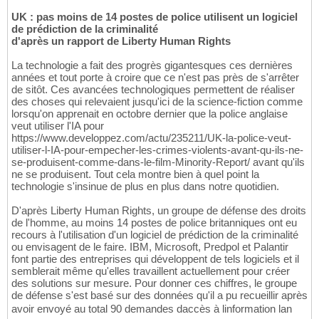
UK : pas moins de 14 postes de police utilisent un logiciel
de prédiction de la criminalité
d'après un rapport de Liberty Human Rights
La technologie a fait des progrès gigantesques ces dernières
années et tout porte à croire que ce n'est pas près de s'arrêter
de sitôt. Ces avancées technologiques permettent de réaliser
des choses qui relevaient jusqu'ici de la science-fiction comme
lorsqu'on apprenait en octobre dernier que la police anglaise
veut utiliser l'IA pour
https://www.developpez.com/actu/235211/UK-la-police-veut-
utiliser-l-IA-pour-empecher-les-crimes-violents-avant-qu-ils-ne-
se-produisent-comme-dans-le-film-Minority-Report/ avant qu'ils
ne se produisent. Tout cela montre bien à quel point la
technologie s'insinue de plus en plus dans notre quotidien.
D'après Liberty Human Rights, un groupe de défense des droits
de l'homme, au moins 14 postes de police britanniques ont eu
recours à l'utilisation d'un logiciel de prédiction de la criminalité
ou envisagent de le faire. IBM, Microsoft, Predpol et Palantir
font partie des entreprises qui développent de tels logiciels et il
semblerait même qu'elles travaillent actuellement pour créer
des solutions sur mesure. Pour donner ces chiffres, le groupe
de défense s'est basé sur des données qu'il a pu recueillir après
avoir envoyé au total 90 demandes daccès à linformation lan