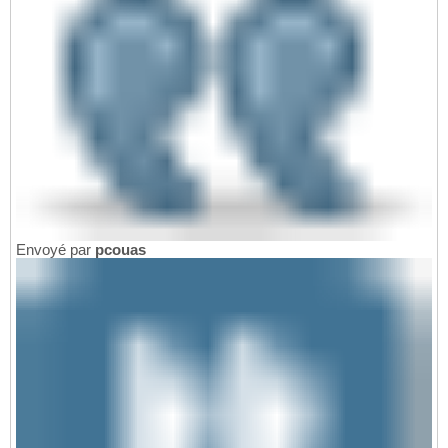
Envoyé par
pcouas