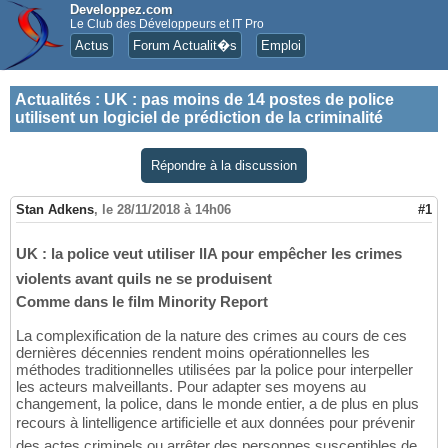
Developpez.com
Le Club des Développeurs et IT Pro
Actus
Forum Actualit�s
Emploi
Actualités
:
UK : pas moins de 14 postes de police
utilisent un logiciel de prédiction de la criminalité
Répondre à la discussion
Stan Adkens
,
le 28/11/2018 à 14h06
#1
UK : la police veut utiliser lIA pour empêcher les crimes
violents avant quils ne se produisent
Comme dans le film Minority Report
La complexification de la nature des crimes au cours de ces
dernières décennies rendent moins opérationnelles les
méthodes traditionnelles utilisées par la police pour interpeller
les acteurs malveillants. Pour adapter ses moyens au
changement, la police, dans le monde entier, a de plus en plus
recours à lintelligence artificielle et aux données pour prévenir
des actes criminels ou arrêter des personnes susceptibles de