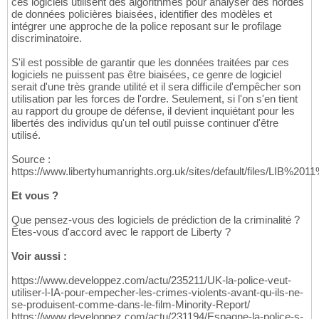
ces logiciels utilisent des algorithmes pour analyser des hordes
de données policières biaisées, identifier des modèles et
intégrer une approche de la police reposant sur le profilage
discriminatoire.
S'il est possible de garantir que les données traitées par ces
logiciels ne puissent pas être biaisées, ce genre de logiciel
serait d'une très grande utilité et il sera difficile d'empêcher son
utilisation par les forces de l'ordre. Seulement, si l'on s'en tient
au rapport du groupe de défense, il devient inquiétant pour les
libertés des individus qu'un tel outil puisse continuer d'être
utilisé.
Source :
https://www.libertyhumanrights.org.uk/sites/default/files/LIB
Et vous ?
Que pensez-vous des logiciels de prédiction de la criminalité ?
Êtes-vous d'accord avec le rapport de Liberty ?
Voir aussi :
https://www.developpez.com/actu/235211/UK-la-police-veut-
utiliser-l-IA-pour-empecher-les-crimes-violents-avant-qu-ils-ne-
se-produisent-comme-dans-le-film-Minority-Report/
https://www.developpez.com/actu/231194/Espagne-la-police-s-