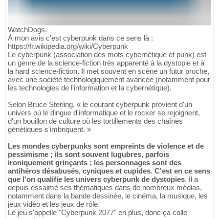
WatchDogs.
À mon avis c'est cyberpunk dans ce sens là :
https://fr.wikipedia.org/wiki/Cyberpunk
Le cyberpunk (association des mots cybernétique et punk) est
un genre de la science-fiction très apparenté à la dystopie et à
la hard science-fiction. Il met souvent en scène un futur proche,
avec une société technologiquement avancée (notamment pour
les technologies de l'information et la cybernétique).
Selon Bruce Sterling, « le courant cyberpunk provient d'un
univers où le dingue d'informatique et le rocker se rejoignent,
d'un bouillon de culture où les tortillements des chaînes
génétiques s'imbriquent. »
Les mondes cyberpunks sont empreints de violence et de
pessimisme ; ils sont souvent lugubres, parfois
ironiquement grinçants ; les personnages sont des
antihéros désabusés, cyniques et cupides. C'est en ce sens
que l'on qualifie les univers cyberpunk de dystopies
. Il a
depuis essaimé ses thématiques dans de nombreux médias,
notamment dans la bande dessinée, le cinéma, la musique, les
jeux vidéo et les jeux de rôle.
Le jeu s'appelle "Cyberpunk 2077" en plus, donc ça colle