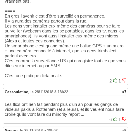
vraiment pas.
====
En gros l'avenir c'est d'être surveillé en permanence.
Il y a aura des caméras partout dans la rue.
Les gens vont installer eux même des caméras pour se faire
surveiller (webcam dans les pc portables, dans les tv, dans les
smartphones), ils vont aussi installer eux même des micros
(Alexa et toutes ces conneries).
Un smartphone c'est quand même une balise GPS + un micro
+ une caméra, connecté à internet, que les gens trimbalent
partout avec eux.
C'est comme la surveillance US qui enregistre tout ce que vous
dites sur internet ou par SMS.
C'est une pratique dictatoriale.
2
1
Cassoulatine
,
le 28/11/2018 à 18h22
#7
Les flics ont rien fait pendant plus d'un an pour les gangs de
violeurs pakis à Rotterham (et ailleurs), et ils veulent nous faire
croire qu'ils vont faire du minority report ...
6
1
Grogro
,
le 28/11/2018 à 19h02
#8