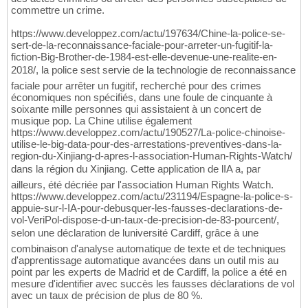
commettre un crime.
https://www.developpez.com/actu/197634/Chine-la-police-se-
sert-de-la-reconnaissance-faciale-pour-arreter-un-fugitif-la-
fiction-Big-Brother-de-1984-est-elle-devenue-une-realite-en-
2018/, la police sest servie de la technologie de reconnaissance
faciale pour arrêter un fugitif, recherché pour des crimes
économiques non spécifiés, dans une foule de cinquante à
soixante mille personnes qui assistaient à un concert de
musique pop. La Chine utilise également
https://www.developpez.com/actu/190527/La-police-chinoise-
utilise-le-big-data-pour-des-arrestations-preventives-dans-la-
region-du-Xinjiang-d-apres-l-association-Human-Rights-Watch/
dans la région du Xinjiang. Cette application de lIA a, par
ailleurs, été décriée par l'association Human Rights Watch.
https://www.developpez.com/actu/231194/Espagne-la-police-s-
appuie-sur-l-IA-pour-debusquer-les-fausses-declarations-de-
vol-VeriPol-dispose-d-un-taux-de-precision-de-83-pourcent/,
selon une déclaration de luniversité Cardiff, grâce à une
combinaison d'analyse automatique de texte et de techniques
d'apprentissage automatique avancées dans un outil mis au
point par les experts de Madrid et de Cardiff, la police a été en
mesure d'identifier avec succès les fausses déclarations de vol
avec un taux de précision de plus de 80 %.