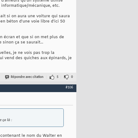
d'ailleurs qu'un système utilisé
ne informatique/mécanique, etc.
ait si on aura une voiture qui saura
en béton d'une voie libre d'ici 50
on écran et que si on met plus de
 sinon ça se saurait...
elles, je ne vois pas trop la
ui vend des quiches aux épinards, je
Répondre avec citation
5
0
#106
 ça là :
 contenant le nom du Walter en