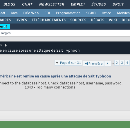
BLOGS
CHAT
NEWSLETTER
EMPLOI
ÉTUDES
DROIT
oft
Java
Dév. Web
EDI
Programmation
SGBD
Office
Mobiles
AIRES
LIVRES
TÉLÉCHARGEMENTS
SOURCES
DÉBATS
WIKI
DIC
ent !
Règles
és
ise en cause après une attaque de Salt Typhoon
...
Page 6 sur 31
2
3
4
Première
américaine est remise en cause après une attaque de Salt Typhoon
nnect to the database host. Check database host, username, password.
1040 - Too many connections