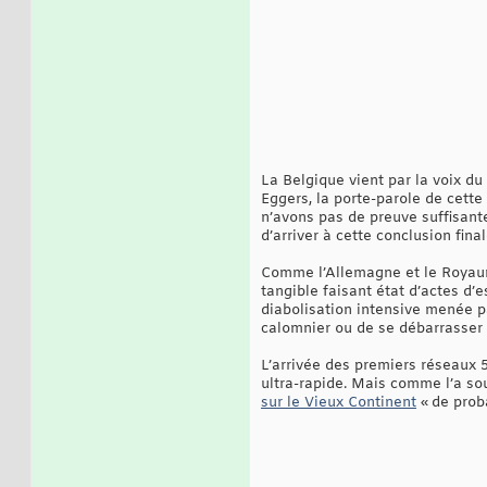
La Belgique vient par la voix du
Eggers, la porte-parole de cette
n’avons pas de preuve suffisan
d’arriver à cette conclusion final
Comme l’Allemagne et le Royaume
tangible faisant état d’actes d
diabolisation intensive menée p
calomnier ou de se débarrasser
L’arrivée des premiers réseaux 
ultra-rapide. Mais comme l’a s
sur le Vieux Continent
« de prob