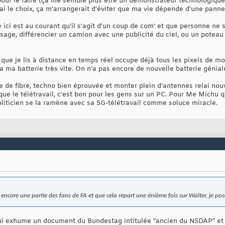
pour le faire (ça me semble plus être un démonstrateur technologique 
 j'ai le choix, ça m'arrangerait d'éviter que ma vie dépende d'une pan
 ici est au courant qu'il s'agit d'un coup de com' et que personne ne s
visage, différencier un camion avec une publicité du ciel, ou un poteau 
 que je lis à distance en temps réel occupe déjà tous les pixels de m
ra ma batterie très vite. On n'a pas encore de nouvelle batterie géniale
gne de fibre, techno bien éprouvée et monter plein d'antennes relai nouv
que le télétravail, c'est bon pour les gens sur un PC. Pour Me Michu q
politicien se la ramène avec sa 5G-télétravail comme soluce miracle.
encore une partie des fans de FA et que cela repart une énième fois sur Walter, je pose
qui exhume un document du Bundestag intitulée "ancien du NSDAP" et