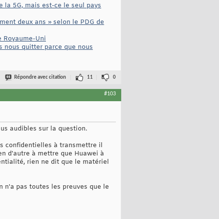
 la 5G, mais est-ce le seul pays
ement deux ans » selon le PDG de
 le Royaume-Uni
s nous quitter parce que nous
Répondre avec citation
11
0
#103
lus audibles sur la question.
 confidentielles à transmettre il
rien d'autre à mettre que Huawei à
ialité, rien ne dit que le matériel
on n'a pas toutes les preuves que le