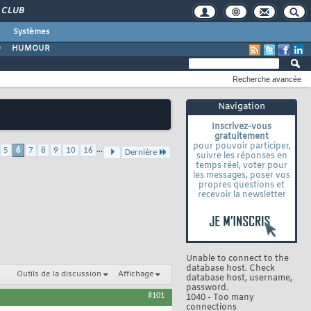
CLUB
Systèmes
O
HUMOUR
Recherche avancée
Navigation
Inscrivez-vous
gratuitement
pour pouvoir participer,
...
5
6
7
8
9
10
16
Dernière
suivre les réponses en
temps réel, voter pour
les messages, poser vos
propres questions et
recevoir la newsletter
Unable to connect to the
database host. Check
Outils de la discussion
Affichage
database host, username,
password.
#101
1040 - Too many
connections