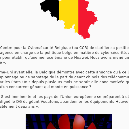
 Centre pour la Cybersécurité Belgique (ou CCB) de clarifier sa positi
 agence en charge de la politique belge en matière de cybersécurité, a 
te pour établir qu’une menace émane de Huawei. Nous avons mené un
e ».
-Uni avant elle, la Belgique démontre avec cette annonce qu’à ce jo
’espionnage ou de sabotage de la part du géant chinois des télécomm
ar les États-Unis depuis plusieurs mois ne serait-elle donc motivée q
 d’un concurrent gênant qui monte en puissance ?
5G est imminente et les pays de l’Union européenne se préparent à d
ouligné le DG du géant Vodafone, abandonner les équipements Huawe
ablement deux ans ».