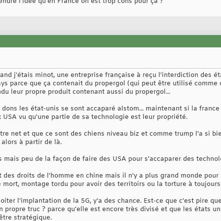
ndre l'idée qu'en France on est trop cons pour ça ?
and j'étais minot, une entreprise française à reçu l'interdiction des é
ays parce que ça contenait du propergol (qui peut être utilisé comme 
du leur propre produit contenant aussi du propergol...
 dons les état-unis se sont accaparé alstom... maintenant si la franc
 USA vu qu'une partie de sa technologie est leur propriété.
tre net et que ce sont des chiens niveau biz et comme trump l'a si bi
ors à partir de là.
s mais peu de la façon de faire des USA pour s'accaparer des techn
 des droits de l'homme en chine mais il n'y a plus grand monde pour 
 mort, montage tordu pour avoir des territoirs ou la torture à toujours
oiter l'implantation de la 5G, y'a des chance. Est-ce que c'est pire que
 propre truc ? parce qu'elle est encore très divisé et que les états un
être stratégique.