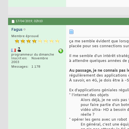
17/04/2019,
02h10
Fagus
Membre éprouvé
ça me semble évident que lorsqu
placée pour ses connections sur l
programmeur du dimanche
Il me semble d'un intérêt straté
Inscrit en
Novembre
à attendre quelques années de 
2003
Messages
1 178
Au passage, je ne connais pas le
régulièrement des applications 
À savoir, en 4G, je dois être à ~
Ex d'applications géniales régu
* l'internet des objets
Alors déjà, je ne vois pas
pour faire partie d'un bot
vidéo ultra- HD a besoin de
réelle ?
* opérer les gens avec un robot
En général, c'est une équi