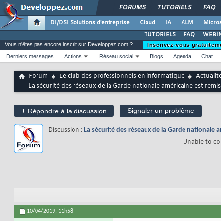
FORUMS
TUTORIELS
FAQ
DI/DSI Solutions d'entreprise
Cloud
IA
ALM
Micros
TUTORIELS
FAQ
WEBIN
Vous n'êtes pas encore inscrit sur Developpez.com ?
Inscrivez-vous gratuitem
Derniers messages
Actions
Réseau social
Blogs
Agenda
Chat
Forum
Le club des professionnels en informatique
Actualit
La sécurité des réseaux de la Garde nationale américaine est rem
+
Signaler un problème
Répondre à la discussion
Discussion :
La sécurité des réseaux de la Garde nationale 
Unable to co
10/04/2019,
11h58