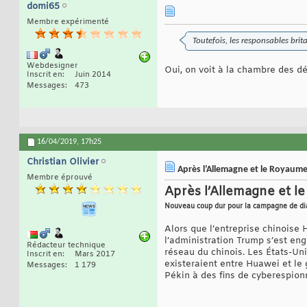
domi65
Membre expérimenté
Toutefois, les responsables brit
Webdesigner
Oui, on voit à la chambre des dé
Inscrit en
Juin 2014
Messages
473
16/04/2019,
17h25
Christian Olivier
Après l’Allemagne et le Royaume
Membre éprouvé
Après l’Allemagne et l
Nouveau coup dur pour la campagne de dia
Alors que l’entreprise chinoise 
l’administration Trump s’est e
Rédacteur technique
réseau du chinois. Les États-Uni
Inscrit en
Mars 2017
existeraient entre Huawei et le 
Messages
1 179
Pékin à des fins de cyberespio