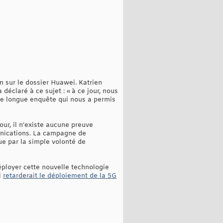
on sur le dossier Huawei. Katrien
déclaré à ce sujet : « à ce jour, nous
e longue enquête qui nous a permis
ur, il n’existe aucune preuve
unications. La campagne de
ue par la simple volonté de
éployer cette nouvelle technologie
i
retarderait le déploiement de la 5G