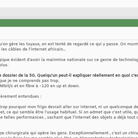
'on gère les tuyaux, on est tenté de regardé ce qui y passe. On murmu
es câbles de l'internet africain...
gique évident d'avoir la mainmise nationale sur ce genre de technologi
plus.
 dossier de la 5G. Quelqu'un peut-il expliquer réellement en quoi c'es
que je ne comprends pas trop.
5Mbit/s et en fibre à ~120 en up et down.
lièrement entendues :
 trop pourquoi mon frigo devrait aller sur internet, ni un quelconque 
net, ce qui semble être l'usage habituel. Si on admet que c'est utile, q
 telles performances , sachant que l'internet des objets a déjà tout ce 
pe chirurgicale qui opère les gens. Exceptionnellement , c'est un chiru