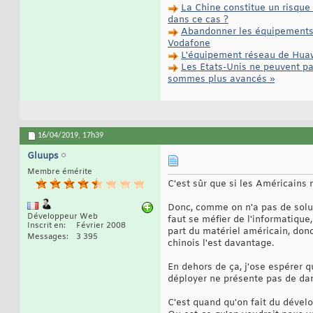
La Chine constitue un risque 
dans ce cas ?
Abandonner les équipements 
Vodafone
L'équipement réseau de Huawe
Les Etats-Unis ne peuvent pa
sommes plus avancés »
16/04/2019,
17h39
Gluups
Membre émérite
C'est sûr que si les Américains n
Donc, comme on n'a pas de solut
Développeur Web
faut se méfier de l'informatique
Inscrit en
Février 2008
part du matériel américain, donc
Messages
3 395
chinois l'est davantage.
En dehors de ça, j'ose espérer q
déployer ne présente pas de da
C'est quand qu'on fait du dével