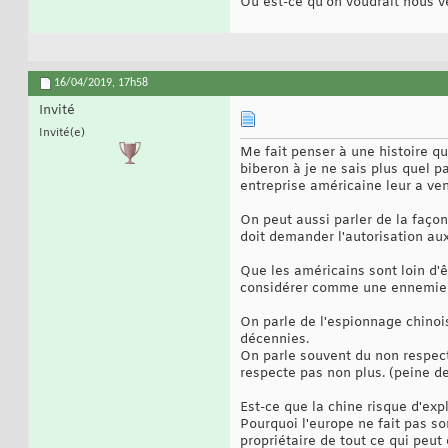
Ou est-ce qu'on voudrait nous ve
16/04/2019,
17h58
Invité
Invité(e)
Me fait penser à une histoire qu
biberon à je ne sais plus quel p
entreprise américaine leur a ven
On peut aussi parler de la façon
doit demander l'autorisation aux
Que les américains sont loin d'ê
considérer comme une ennemie al
On parle de l'espionnage chinoi
décennies.
On parle souvent du non respect
respecte pas non plus. (peine de
Est-ce que la chine risque d'expl
Pourquoi l'europe ne fait pas son
propriétaire de tout ce qui peut 