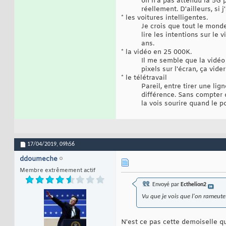
on n'a pas attendu la 5G 
réellement. D'ailleurs, si
* les voitures intelligentes.
Je crois que tout le monde
lire les intentions sur le 
ans.
* la vidéo en 25 000K.
Il me semble que la vidéo
pixels sur l'écran, ça vide
* le télétravail
Pareil, entre tirer une li
différence. Sans compter 
la vois sourire quand le 
17/04/2019,
09h56
ddoumeche
Membre extrêmement actif
Envoyé par
Ecthelion2
Vu que je vois que l'on rameute 
N'est ce pas cette demoiselle 