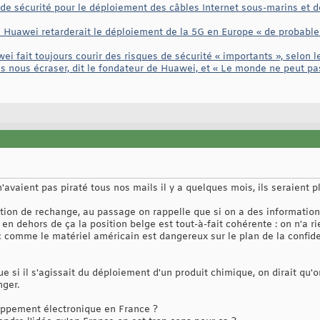
de sécurité pour le déploiement des câbles Internet sous-marins et de
Huawei retarderait le déploiement de la 5G en Europe « de probabl
i fait toujours courir des risques de sécurité « importants », selon
s nous écraser, dit le fondateur de Huawei, et « Le monde ne peut pa
'avaient pas piraté tous nos mails il y a quelques mois, ils seraient p
ion de rechange, au passage on rappelle que si on a des informations
, en dehors de ça la position belge est tout-à-fait cohérente : on n'a 
 comme le matériel américain est dangereux sur le plan de la confident
ue si il s'agissait du déploiement d'un produit chimique, on dirait qu'
nger.
oppement électronique en France ?