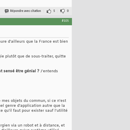
Répondre avec citation
5
0
#105
re d'ailleurs que la France est bien
e plutôt que de sous-traiter, quitte
t sensé être génial ?
J'entends
de mes objets du commun, si ce n'est
uel genre d'application autre que la
qu'il faut pour exister sauf l'utilité
rgien via un robot et à distance, et