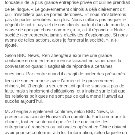
fondateur de la plus grande entreprise privée dit quil ne prendrait
de tel risque. « Le gouvernement chinois a déjà clairement dit
qu'il n'installera pas de portes dérobées. Et nous n'installerons
pas de portes dérobées non plus. Nous n'allons pas risquer le
dégoût de notre pays et de nos clients partout dans le monde, à
cause de quelque chose comme ça. », a-t-il répondu. « Notre
société n'entreprendra jamais d'activités d'espionnage. Si nous
avons de telles actions, alors je fermerai la société. », a-t-il
ajouté.
Selon BBC News, Ren Zhengfei a exprimé une grande
confiance en son entreprise en se laissant entrainer dans la
conversation quand il sagissait de répondre à certaines
questions. Par contre quand il a sagit de parler des présumés
liens de son entreprise avec l'armée et le gouvernement
chinois, M. Zhengfei a seulement dit qu'il ne s'agissait pas de
faits, mais simplement d'allégations, et a insisté sur le fait que
les relations politiques ne sont pas ce qui a mené Huawei au
succès aujourd'hui.
M. Zhengfei a également confirmé, selon BBC News, la
présence au sein de Huawei d'un comité du Parti communiste
chinois, tout en soutenant que c'est ce que toutes les
entreprises étrangères ou nationales opérant en Chine doivent
avoir pour se conformer à la loi. Linformation, selon laquelle un