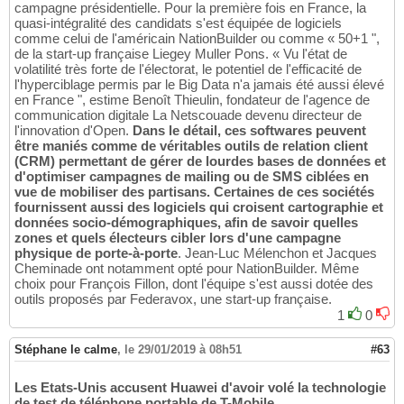
campagne présidentielle. Pour la première fois en France, la
quasi-intégralité des candidats s'est équipée de logiciels
comme celui de l'américain NationBuilder ou comme « 50+1 ",
de la start-up française Liegey Muller Pons. « Vu l'état de
volatilité très forte de l'électorat, le potentiel de l'efficacité de
l'hyperciblage permis par le Big Data n'a jamais été aussi élevé
en France ", estime Benoît Thieulin, fondateur de l'agence de
communication digitale La Netscouade devenu directeur de
l'innovation d'Open.
Dans le détail, ces softwares peuvent
être maniés comme de véritables outils de relation client
(CRM) permettant de gérer de lourdes bases de données et
d'optimiser campagnes de mailing ou de SMS ciblées en
vue de mobiliser des partisans. Certaines de ces sociétés
fournissent aussi des logiciels qui croisent cartographie et
données socio-démographiques, afin de savoir quelles
zones et quels électeurs cibler lors d'une campagne
physique de porte-à-porte
. Jean-Luc Mélenchon et Jacques
Cheminade ont notamment opté pour NationBuilder. Même
choix pour François Fillon, dont l'équipe s'est aussi dotée des
outils proposés par Federavox, une start-up française.
1
0
Stéphane le calme
,
le 29/01/2019 à 08h51
#63
Les Etats-Unis accusent Huawei d'avoir volé la technologie
de test de téléphone portable de T-Mobile,