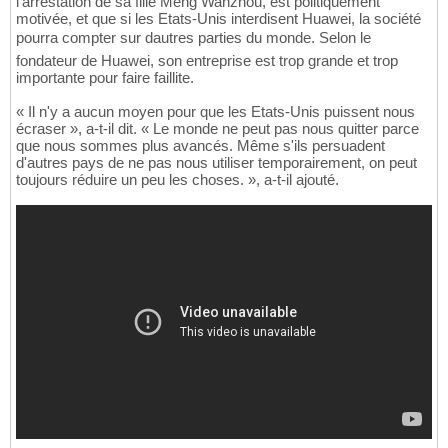
l'arrestation de sa fille Meng Wanzhou, est politiquement
motivée, et que si les Etats-Unis interdisent Huawei, la société
pourra compter sur dautres parties du monde. Selon le
fondateur de Huawei, son entreprise est trop grande et trop
importante pour faire faillite.
« Il n'y a aucun moyen pour que les Etats-Unis puissent nous
écraser », a-t-il dit. « Le monde ne peut pas nous quitter parce
que nous sommes plus avancés. Même s'ils persuadent
d'autres pays de ne pas nous utiliser temporairement, on peut
toujours réduire un peu les choses. », a-t-il ajouté.