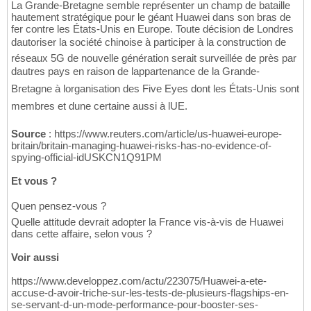
La Grande-Bretagne semble représenter un champ de bataille
hautement stratégique pour le géant Huawei dans son bras de
fer contre les États-Unis en Europe. Toute décision de Londres
dautoriser la société chinoise à participer à la construction de
réseaux 5G de nouvelle génération serait surveillée de près par
dautres pays en raison de lappartenance de la Grande-
Bretagne à lorganisation des Five Eyes dont les États-Unis sont
membres et dune certaine aussi à lUE.
Source
: https://www.reuters.com/article/us-huawei-europe-
britain/britain-managing-huawei-risks-has-no-evidence-of-
spying-official-idUSKCN1Q91PM
Et vous ?
Quen pensez-vous ?
Quelle attitude devrait adopter la France vis-à-vis de Huawei
dans cette affaire, selon vous ?
Voir aussi
https://www.developpez.com/actu/223075/Huawei-a-ete-
accuse-d-avoir-triche-sur-les-tests-de-plusieurs-flagships-en-
se-servant-d-un-mode-performance-pour-booster-ses-