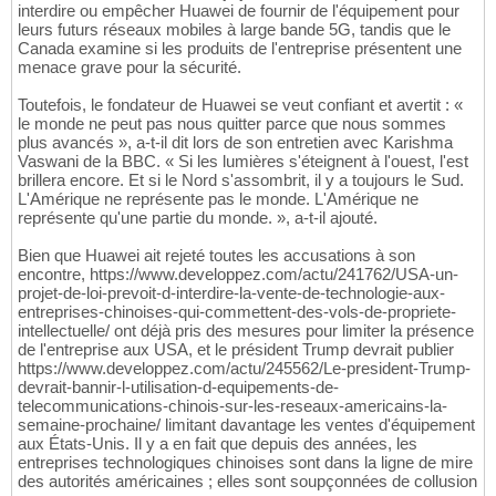
interdire ou empêcher Huawei de fournir de l'équipement pour
leurs futurs réseaux mobiles à large bande 5G, tandis que le
Canada examine si les produits de l'entreprise présentent une
menace grave pour la sécurité.
Toutefois, le fondateur de Huawei se veut confiant et avertit : «
le monde ne peut pas nous quitter parce que nous sommes
plus avancés », a-t-il dit lors de son entretien avec Karishma
Vaswani de la BBC. « Si les lumières s'éteignent à l'ouest, l'est
brillera encore. Et si le Nord s'assombrit, il y a toujours le Sud.
L'Amérique ne représente pas le monde. L'Amérique ne
représente qu'une partie du monde. », a-t-il ajouté.
Bien que Huawei ait rejeté toutes les accusations à son
encontre, https://www.developpez.com/actu/241762/USA-un-
projet-de-loi-prevoit-d-interdire-la-vente-de-technologie-aux-
entreprises-chinoises-qui-commettent-des-vols-de-propriete-
intellectuelle/ ont déjà pris des mesures pour limiter la présence
de l'entreprise aux USA, et le président Trump devrait publier
https://www.developpez.com/actu/245562/Le-president-Trump-
devrait-bannir-l-utilisation-d-equipements-de-
telecommunications-chinois-sur-les-reseaux-americains-la-
semaine-prochaine/ limitant davantage les ventes d'équipement
aux États-Unis. Il y a en fait que depuis des années, les
entreprises technologiques chinoises sont dans la ligne de mire
des autorités américaines ; elles sont soupçonnées de collusion