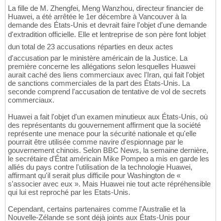
La fille de M. Zhengfei, Meng Wanzhou, directeur financier de
Huawei, a été arrêtée le 1er décembre à Vancouver à la
demande des États-Unis et devrait faire l'objet d'une demande
d'extradition officielle. Elle et lentreprise de son père font lobjet
dun total de 23 accusations réparties en deux actes
d'accusation par le ministère américain de la Justice. La
première concerne les allégations selon lesquelles Huawei
aurait caché des liens commerciaux avec l'Iran, qui fait l'objet
de sanctions commerciales de la part des États-Unis. La
seconde comprend l'accusation de tentative de vol de secrets
commerciaux.
Huawei a fait l'objet d'un examen minutieux aux États-Unis, où
des représentants du gouvernement affirment que la société
représente une menace pour la sécurité nationale et qu'elle
pourrait être utilisée comme navire d'espionnage par le
gouvernement chinois. Selon BBC News, la semaine dernière,
le secrétaire d'État américain Mike Pompeo a mis en garde les
alliés du pays contre l'utilisation de la technologie Huawei,
affirmant qu'il serait plus difficile pour Washington de «
s'associer avec eux ». Mais Huawei nie tout acte répréhensible
qui lui est reproché par les Etats-Unis.
Cependant, certains partenaires comme l'Australie et la
Nouvelle-Zélande se sont déjà joints aux États-Unis pour