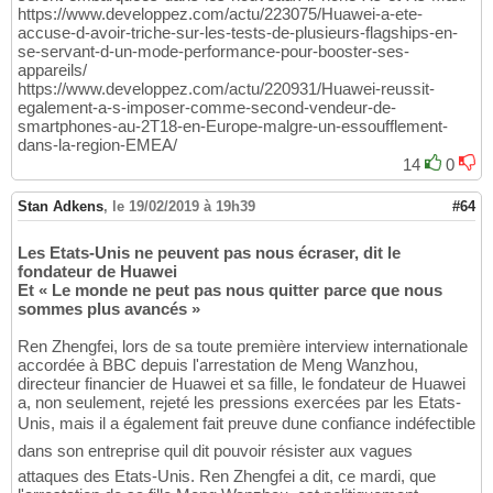
https://www.developpez.com/actu/223075/Huawei-a-ete-
accuse-d-avoir-triche-sur-les-tests-de-plusieurs-flagships-en-
se-servant-d-un-mode-performance-pour-booster-ses-
appareils/
https://www.developpez.com/actu/220931/Huawei-reussit-
egalement-a-s-imposer-comme-second-vendeur-de-
smartphones-au-2T18-en-Europe-malgre-un-essoufflement-
dans-la-region-EMEA/
14
0
Stan Adkens
,
le 19/02/2019 à 19h39
#64
Les Etats-Unis ne peuvent pas nous écraser, dit le
fondateur de Huawei
Et « Le monde ne peut pas nous quitter parce que nous
sommes plus avancés »
Ren Zhengfei, lors de sa toute première interview internationale
accordée à BBC depuis l'arrestation de Meng Wanzhou,
directeur financier de Huawei et sa fille, le fondateur de Huawei
a, non seulement, rejeté les pressions exercées par les Etats-
Unis, mais il a également fait preuve dune confiance indéfectible
dans son entreprise quil dit pouvoir résister aux vagues
attaques des Etats-Unis. Ren Zhengfei a dit, ce mardi, que