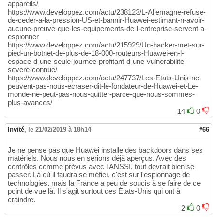
appareils/
https://www.developpez.com/actu/238123/L-Allemagne-refuse-
de-ceder-a-la-pression-US-et-bannir-Huawei-estimant-n-avoir-
aucune-preuve-que-les-equipements-de-l-entreprise-servent-a-
espionner
https://www.developpez.com/actu/215929/Un-hacker-met-sur-
pied-un-botnet-de-plus-de-18-000-routeurs-Huawei-en-l-
espace-d-une-seule-journee-profitant-d-une-vulnerabilite-
severe-connue/
https://www.developpez.com/actu/247737/Les-Etats-Unis-ne-
peuvent-pas-nous-ecraser-dit-le-fondateur-de-Huawei-et-Le-
monde-ne-peut-pas-nous-quitter-parce-que-nous-sommes-
plus-avances/
14
0
Invité
,
le 21/02/2019 à 18h14
#66
Je ne pense pas que Huawei installe des backdoors dans ses
matériels. Nous nous en serions déjà aperçus. Avec des
contrôles comme prévus avec l'ANSSI, tout devrait bien se
passer. Là où il faudra se méfier, c'est sur l'espionnage de
technologies, mais la France a peu de soucis à se faire de ce
point de vue là. Il s'agit surtout des États-Unis qui ont à
craindre.
2
0