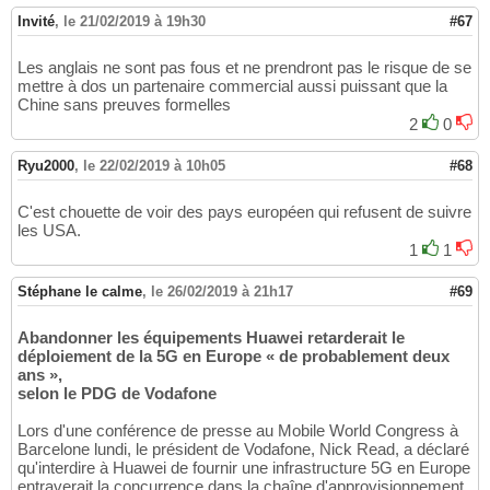
Invité
,
le 21/02/2019 à 19h30
#67
Les anglais ne sont pas fous et ne prendront pas le risque de se
mettre à dos un partenaire commercial aussi puissant que la
Chine sans preuves formelles
2
0
Ryu2000
,
le 22/02/2019 à 10h05
#68
C'est chouette de voir des pays européen qui refusent de suivre
les USA.
1
1
Stéphane le calme
,
le 26/02/2019 à 21h17
#69
Abandonner les équipements Huawei retarderait le
déploiement de la 5G en Europe « de probablement deux
ans »,
selon le PDG de Vodafone
Lors d'une conférence de presse au Mobile World Congress à
Barcelone lundi, le président de Vodafone, Nick Read, a déclaré
qu'interdire à Huawei de fournir une infrastructure 5G en Europe
entraverait la concurrence dans la chaîne d'approvisionnement.