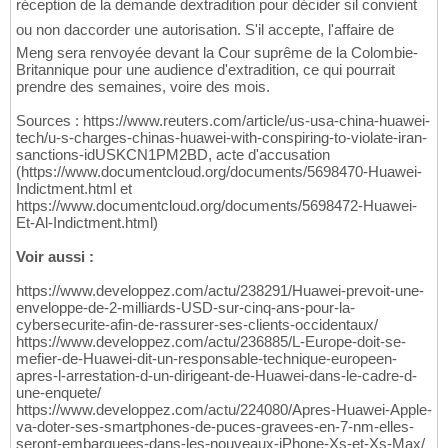
réception de la demande dextradition pour décider sil convient
ou non daccorder une autorisation. S'il accepte, l'affaire de
Meng sera renvoyée devant la Cour suprême de la Colombie-
Britannique pour une audience d'extradition, ce qui pourrait
prendre des semaines, voire des mois.
Sources : https://www.reuters.com/article/us-usa-china-huawei-
tech/u-s-charges-chinas-huawei-with-conspiring-to-violate-iran-
sanctions-idUSKCN1PM2BD, acte d'accusation
(https://www.documentcloud.org/documents/5698470-Huawei-
Indictment.html et
https://www.documentcloud.org/documents/5698472-Huawei-
Et-Al-Indictment.html)
Voir aussi :
https://www.developpez.com/actu/238291/Huawei-prevoit-une-
enveloppe-de-2-milliards-USD-sur-cinq-ans-pour-la-
cybersecurite-afin-de-rassurer-ses-clients-occidentaux/
https://www.developpez.com/actu/236885/L-Europe-doit-se-
mefier-de-Huawei-dit-un-responsable-technique-europeen-
apres-l-arrestation-d-un-dirigeant-de-Huawei-dans-le-cadre-d-
une-enquete/
https://www.developpez.com/actu/224080/Apres-Huawei-Apple-
va-doter-ses-smartphones-de-puces-gravees-en-7-nm-elles-
seront-embarquees-dans-les-nouveaux-iPhone-Xs-et-Xs-Max/