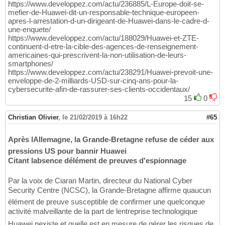
https://www.developpez.com/actu/236885/L-Europe-doit-se-
mefier-de-Huawei-dit-un-responsable-technique-europeen-
apres-l-arrestation-d-un-dirigeant-de-Huawei-dans-le-cadre-d-
une-enquete/
https://www.developpez.com/actu/188029/Huawei-et-ZTE-
continuent-d-etre-la-cible-des-agences-de-renseignement-
americaines-qui-prescrivent-la-non-utilisation-de-leurs-
smartphones/
https://www.developpez.com/actu/238291/Huawei-prevoit-une-
enveloppe-de-2-milliards-USD-sur-cinq-ans-pour-la-
cybersecurite-afin-de-rassurer-ses-clients-occidentaux/
15
0
Christian Olivier
,
le 21/02/2019 à 16h22
#65
Après lAllemagne, la Grande-Bretagne refuse de céder aux
pressions US pour bannir Huawei
Citant labsence délément de preuves d'espionnage
Par la voix de Ciaran Martin, directeur du National Cyber
Security Centre (NCSC), la Grande-Bretagne affirme quaucun
élément de preuve susceptible de confirmer une quelconque
activité malveillante de la part de lentreprise technologique
Huawei nexiste et quelle est en mesure de gérer les risques de