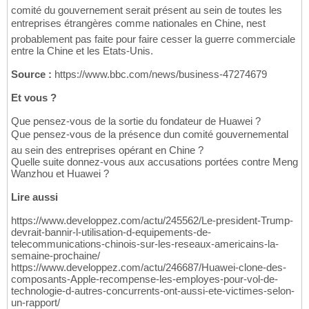
comité du gouvernement serait présent au sein de toutes les
entreprises étrangères comme nationales en Chine, nest
probablement pas faite pour faire cesser la guerre commerciale
entre la Chine et les Etats-Unis.
Source :
https://www.bbc.com/news/business-47274679
Et vous ?
Que pensez-vous de la sortie du fondateur de Huawei ?
Que pensez-vous de la présence dun comité gouvernemental
au sein des entreprises opérant en Chine ?
Quelle suite donnez-vous aux accusations portées contre Meng
Wanzhou et Huawei ?
Lire aussi
https://www.developpez.com/actu/245562/Le-president-Trump-
devrait-bannir-l-utilisation-d-equipements-de-
telecommunications-chinois-sur-les-reseaux-americains-la-
semaine-prochaine/
https://www.developpez.com/actu/246687/Huawei-clone-des-
composants-Apple-recompense-les-employes-pour-vol-de-
technologie-d-autres-concurrents-ont-aussi-ete-victimes-selon-
un-rapport/