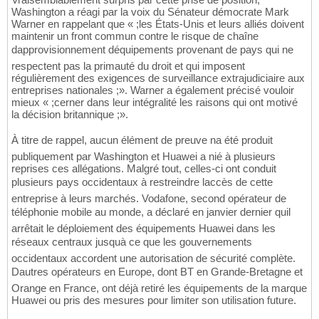
Washington a réagi par la voix du Sénateur démocrate Mark
Warner en rappelant que « ;les États-Unis et leurs alliés doivent
maintenir un front commun contre le risque de chaîne
dapprovisionnement déquipements provenant de pays qui ne
respectent pas la primauté du droit et qui imposent
régulièrement des exigences de surveillance extrajudiciaire aux
entreprises nationales ;». Warner a également précisé vouloir
mieux « ;cerner dans leur intégralité les raisons qui ont motivé
la décision britannique ;».
À titre de rappel, aucun élément de preuve na été produit
publiquement par Washington et Huawei a nié à plusieurs
reprises ces allégations. Malgré tout, celles-ci ont conduit
plusieurs pays occidentaux à restreindre laccès de cette
entreprise à leurs marchés. Vodafone, second opérateur de
téléphonie mobile au monde, a déclaré en janvier dernier quil
arrêtait le déploiement des équipements Huawei dans les
réseaux centraux jusquà ce que les gouvernements
occidentaux accordent une autorisation de sécurité complète.
Dautres opérateurs en Europe, dont BT en Grande-Bretagne et
Orange en France, ont déjà retiré les équipements de la marque
Huawei ou pris des mesures pour limiter son utilisation future.