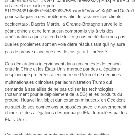
occidentaux/&sa=U&ved=0ahUKEwjor9W88MzgAhXpShUIHccNA
uds-cse&cx=partner-pub-
8110924381468607:6449306375&usg=AOvVaw1XqN2nx1Oe7m
pour sattaquer à ces problèmes afin de rassurer ses clients
occidentaux. Daprès Martin, la Grande-Bretagne surveille le
géant chinois et ne fera aucun compromis vis-à-vis des
améliorations quelle attend de lui : « ;nous ne déclarerons pas
que les problèmes sont en voie dêtre résolus tant quil ny aura
pas de preuve claire que cest le cas ;», a-t-il précisé.
Ces déclarations interviennent dans un contexte de tension
entre la Chine et les États-Unis marqué par des allégations
despionnage proférées à lencontre de Pékin et de certaines
multinationales chinoises par ladministration Trump qui
demande à ses alliés de ne pas utiliser les technologies
(notamment pour le déploiement de la 5G) et les produits du
groupe. Huawei fait lobjet dun examen minutieux en Occident
au sujet de ses connexions supposées avec le gouvernement
chinois et des allégations despionnage dÉtat formulées par les
États-Unis.
Vraisemblablement surpris par cette prise de position,