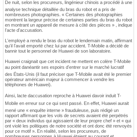
De nuit, selon les procureurs, lingénieur chinois a procédé à une
analyse technique détaillée du bras du robot et a pris de
nombreuses photographies. « Certaines des photographies
montrent la largeur précise de certaines parties du bras du robot
en montrant un appareil de mesure à côté des pièces » , indique
l'acte d'accusation.
L'employé a rendu le bras du robot le lendemain matin, affirmant
qu'il l'avait emporté chez lui par accident. T-Mobile a décidé de
bannir tout le personnel de Huawei de son laboratoire.
Huawei craignait que cet incident ne mettent en colère T-Mobile
au point danéantir ses espoirs d'entrer sur le marché lucratif
des États-Unis (il faut préciser que T-Mobile avait été le premier
opérateur américain majeur à commencer à vendre les
téléphones de Huawei).
Ainsi, lacte daccusation reproche à Huawei davoir induit T-
Mobile en erreur sur ce qui sest passé. En effet, Huawei aurait
mené une « enquête interne » frauduleuse, puis rédigé un
rapport affirmant que les vols de secrets avaient été perpétrés
par « deux individus qui agissaient de leur propre chef » et « qui
ont violé les politiques de notre société et ont donc été renvoyés
pour ce motif ». En réalité, selon les procureurs, de
nombreuses personnes à Huawei étaient au courant et