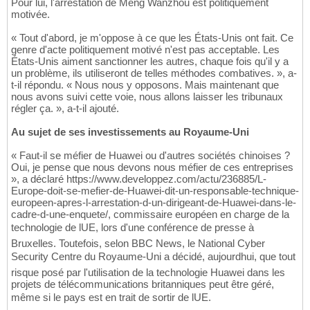
Pour lui, l'arrestation de Meng Wanzhou est politiquement
motivée.
« Tout d'abord, je m'oppose à ce que les États-Unis ont fait. Ce
genre d'acte politiquement motivé n'est pas acceptable. Les
États-Unis aiment sanctionner les autres, chaque fois qu'il y a
un problème, ils utiliseront de telles méthodes combatives. », a-
t-il répondu. « Nous nous y opposons. Mais maintenant que
nous avons suivi cette voie, nous allons laisser les tribunaux
régler ça. », a-t-il ajouté.
Au sujet de ses investissements au Royaume-Uni
« Faut-il se méfier de Huawei ou d'autres sociétés chinoises ?
Oui, je pense que nous devons nous méfier de ces entreprises
», a déclaré https://www.developpez.com/actu/236885/L-
Europe-doit-se-mefier-de-Huawei-dit-un-responsable-technique-
europeen-apres-l-arrestation-d-un-dirigeant-de-Huawei-dans-le-
cadre-d-une-enquete/, commissaire européen en charge de la
technologie de lUE, lors d'une conférence de presse à
Bruxelles. Toutefois, selon BBC News, le National Cyber
Security Centre du Royaume-Uni a décidé, aujourdhui, que tout
risque posé par l'utilisation de la technologie Huawei dans les
projets de télécommunications britanniques peut être géré,
même si le pays est en trait de sortir de lUE.