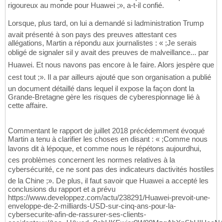
rigoureux au monde pour Huawei ;», a-t-il confié.
Lorsque, plus tard, on lui a demandé si ladministration Trump
avait présenté à son pays des preuves attestant ces
allégations, Martin a répondu aux journalistes : « ;Je serais
obligé de signaler sil y avait des preuves de malveillance... par
Huawei. Et nous navons pas encore à le faire. Alors jespère que
cest tout ;». Il a par ailleurs ajouté que son organisation a publié
un document détaillé dans lequel il expose la façon dont la
Grande-Bretagne gère les risques de cyberespionnage lié à
cette affaire.
Commentant le rapport de juillet 2018 précédemment évoqué
Martin a tenu à clarifier les choses en disant : « ;Comme nous
lavons dit à lépoque, et comme nous le répétons aujourdhui,
ces problèmes concernent les normes relatives à la
cybersécurité, ce ne sont pas des indicateurs dactivités hostiles
de la Chine ;». De plus, il faut savoir que Huawei a accepté les
conclusions du rapport et a prévu
https://www.developpez.com/actu/238291/Huawei-prevoit-une-
enveloppe-de-2-milliards-USD-sur-cinq-ans-pour-la-
cybersecurite-afin-de-rassurer-ses-clients-