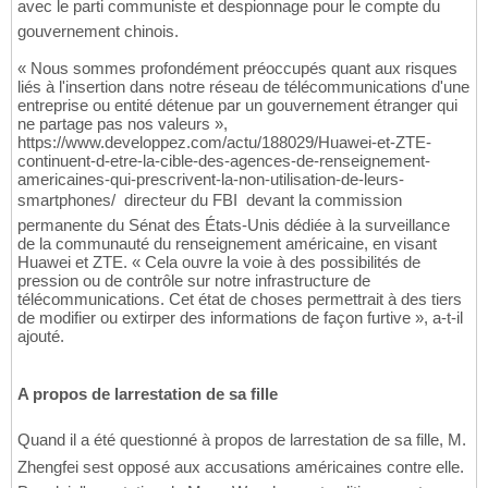
avec le parti communiste et despionnage pour le compte du
gouvernement chinois.
« Nous sommes profondément préoccupés quant aux risques
liés à l'insertion dans notre réseau de télécommunications d'une
entreprise ou entité détenue par un gouvernement étranger qui
ne partage pas nos valeurs »,
https://www.developpez.com/actu/188029/Huawei-et-ZTE-
continuent-d-etre-la-cible-des-agences-de-renseignement-
americaines-qui-prescrivent-la-non-utilisation-de-leurs-
smartphones/  directeur du FBI  devant la commission
permanente du Sénat des États-Unis dédiée à la surveillance
de la communauté du renseignement américaine, en visant
Huawei et ZTE. « Cela ouvre la voie à des possibilités de
pression ou de contrôle sur notre infrastructure de
télécommunications. Cet état de choses permettrait à des tiers
de modifier ou extirper des informations de façon furtive », a-t-il
ajouté.
A propos de larrestation de sa fille
Quand il a été questionné à propos de larrestation de sa fille, M.
Zhengfei sest opposé aux accusations américaines contre elle.