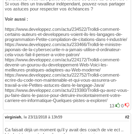
Si vous êtes un travailleur indépendant, pouvez-vous partager
vos astuces pour respecter vos échéances ?
Voir aussi :
https://www.developpez.com/actu/234522/Trolldi-comment-
certains-auteurs-et-developpeurs-voient-ils-les-langages-de-
programmation-Petite-compilation-de-citations-dans-l-industrie/
https://www.developpez.com/actu/233466/Trolldi-le-ministre-
japonais-de-la-cybersecurite-n-a-jamais-utilise-d-ordinateur-
cela-vous-fait-il-penser-a-votre-patron/
https://www.developpez.com/actu/224172/Trolldi-comment-
devenir-un-gourou-du-developpement-Web-Voici-les-
meilleures-pratiques-adaptees-au-Web-moderne/
https://www.developpez.com/actu/222752/Trolldi-comment-
ecrire-du-code-non-maintenable-et-qui-vous-assurera-un-
travail-a-vie-Petites-astuces-dans-le-langage-Java/
https://www.developpez.com/actu/219380/Trolldi-qu-avez-vous-
pu-faire-dans-le-passe-pour-detruire-involontairement-votre-
carriere-en-informatique-Quelques-pistes-a-explorer/
13
0
virginieh
,
le 23/11/2018 à 13h59
#2
Ca faisait déjà un moment qu'il y avait des coach de vie ect ..