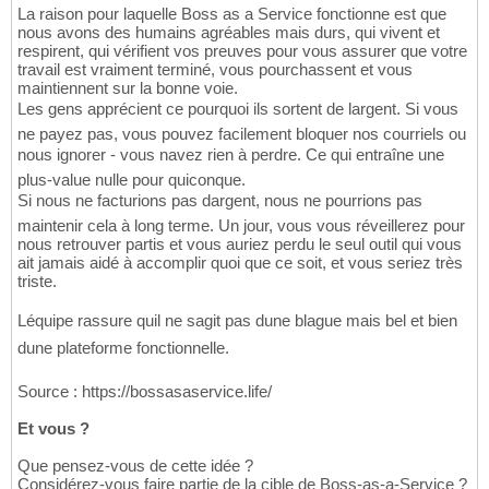
La raison pour laquelle Boss as a Service fonctionne est que
nous avons des humains agréables mais durs, qui vivent et
respirent, qui vérifient vos preuves pour vous assurer que votre
travail est vraiment terminé, vous pourchassent et vous
maintiennent sur la bonne voie.
Les gens apprécient ce pourquoi ils sortent de largent. Si vous
ne payez pas, vous pouvez facilement bloquer nos courriels ou
nous ignorer - vous navez rien à perdre. Ce qui entraîne une
plus-value nulle pour quiconque.
Si nous ne facturions pas dargent, nous ne pourrions pas
maintenir cela à long terme. Un jour, vous vous réveillerez pour
nous retrouver partis et vous auriez perdu le seul outil qui vous
ait jamais aidé à accomplir quoi que ce soit, et vous seriez très
triste.
Léquipe rassure quil ne sagit pas dune blague mais bel et bien
dune plateforme fonctionnelle.
Source : https://bossasaservice.life/
Et vous ?
Que pensez-vous de cette idée ?
Considérez-vous faire partie de la cible de Boss-as-a-Service ?