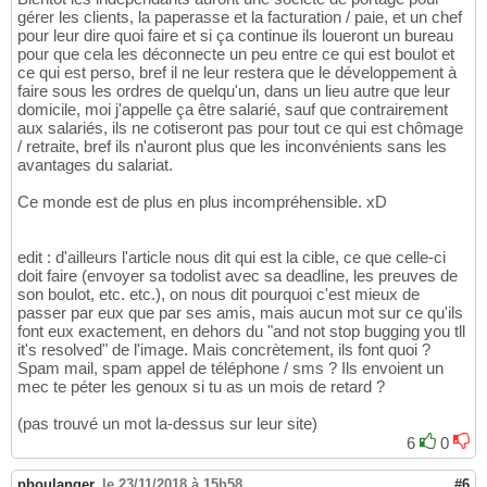
gérer les clients, la paperasse et la facturation / paie, et un chef
pour leur dire quoi faire et si ça continue ils loueront un bureau
pour que cela les déconnecte un peu entre ce qui est boulot et
ce qui est perso, bref il ne leur restera que le développement à
faire sous les ordres de quelqu'un, dans un lieu autre que leur
domicile, moi j'appelle ça être salarié, sauf que contrairement
aux salariés, ils ne cotiseront pas pour tout ce qui est chômage
/ retraite, bref ils n'auront plus que les inconvénients sans les
avantages du salariat.
Ce monde est de plus en plus incompréhensible. xD
edit : d'ailleurs l'article nous dit qui est la cible, ce que celle-ci
doit faire (envoyer sa todolist avec sa deadline, les preuves de
son boulot, etc. etc.), on nous dit pourquoi c'est mieux de
passer par eux que par ses amis, mais aucun mot sur ce qu'ils
font eux exactement, en dehors du "and not stop bugging you tll
it's resolved" de l'image. Mais concrètement, ils font quoi ?
Spam mail, spam appel de téléphone / sms ? Ils envoient un
mec te péter les genoux si tu as un mois de retard ?
(pas trouvé un mot la-dessus sur leur site)
6
0
pboulanger
,
le 23/11/2018 à 15h58
#6