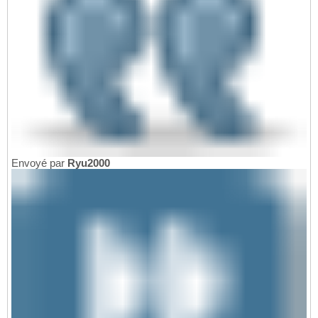
Envoyé par
Ryu2000