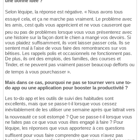
une bonne idée ?
Selon léquipe, la réponse est négative. « Nous avons tous
essayé cela, et ça ne marche pas vraiment. Le problème avec
les amis, cest quils vous apprécient et ne vous causeront que
peu ou pas de problèmes lorsque vous vous présenterez avec
une histoire sur la façon dont le chien a mangé vos devoirs. Si
vous plaidez suffisamment, ils vont laisser passer cela. Ils se
sentent mal à l'aise de vous faire des remontrances sur vos
bêtises. Les rappels polis et occasionnels ne fonctionnent pas.
De plus, ils ont des emplois, des familles, des courses et
Tinder, et ne peuvent pas vraiment passer beaucoup defforts ou
de temps à vous pourchasser ».
Mais dans ce cas, pourquoi ne pas se tourner vers une to-
do app ou une application pour booster la productivité ?
Les to-do app et les outils de suivi des habitudes sont
excellents, mais que se passe-t-il lorsque vous cessez
inévitablement de les utiliser une semaine après que lattrait vers
la nouveauté ce soit estompé ? Que se passe-t-il lorsque vous
ne faites pas ce que vous vous êtes engagé à faire ? Pour
léquipe, les réponses que vous apporterez à ces questions
suffisent pour vous faire comprendre que vous n'avez pas