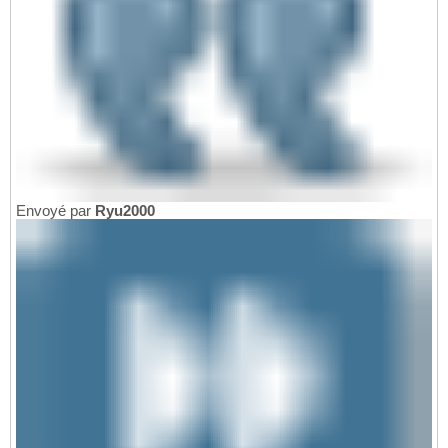
Envoyé par
Ryu2000