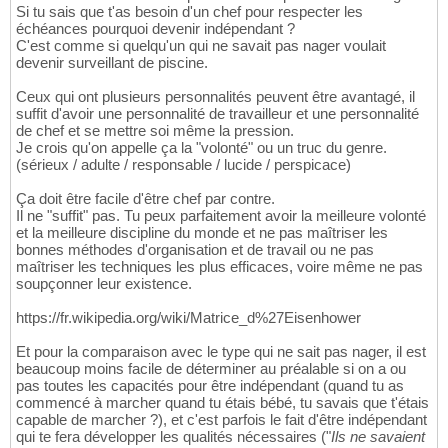
Si tu sais que t'as besoin d'un chef pour respecter les
échéances pourquoi devenir indépendant ?
C'est comme si quelqu'un qui ne savait pas nager voulait
devenir surveillant de piscine.
Ceux qui ont plusieurs personnalités peuvent être avantagé, il
suffit d'avoir une personnalité de travailleur et une personnalité
de chef et se mettre soi même la pression.
Je crois qu'on appelle ça la "volonté" ou un truc du genre.
(sérieux / adulte / responsable / lucide / perspicace)
Ça doit être facile d'être chef par contre.
Il ne "suffit" pas. Tu peux parfaitement avoir la meilleure volonté
et la meilleure discipline du monde et ne pas maîtriser les
bonnes méthodes d'organisation et de travail ou ne pas
maîtriser les techniques les plus efficaces, voire même ne pas
soupçonner leur existence.
https://fr.wikipedia.org/wiki/Matrice_d%27Eisenhower
Et pour la comparaison avec le type qui ne sait pas nager, il est
beaucoup moins facile de déterminer au préalable si on a ou
pas toutes les capacités pour être indépendant (quand tu as
commencé à marcher quand tu étais bébé, tu savais que t'étais
capable de marcher ?), et c'est parfois le fait d'être indépendant
qui te fera développer les qualités nécessaires ("
Ils ne savaient