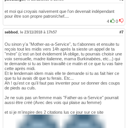
et moi qui croyais naïvement que l'on devenait indépendant
pour être son propre patron/chef....
4
0
sebbod
,
le 23/11/2018 à 17h57
#7
Ou sinon y'a "Mother-as-a-Service", tu t'abonnes et ensuite tu
reçois tout les midis vers 14h après la sieste un appel de ta
"mère" (c'est un bot évidement IA oblige, tu pourrais choisir une
voix sensuelle, madre italienne, mama Burkinabées, etc...) qui
te demande si tu as bien travaillé ce matin et ce que tu vas faire
cette après midi.
Et le lendemain idem mais elle te demande si tu as fait hier ce
que tu lui avais dit que tu ferais. Etc...
Ah ! qu'est ce qu'il faut pas inventer pour se donner des coups
de pieds au culs.
Je ne suis pas un femme mais "Father-as-a-Service" pourrait
aussi être créé (Avec des vois qui plaise au femme)
et si je m'inspire des 2 citations lus ce jour sur ce site