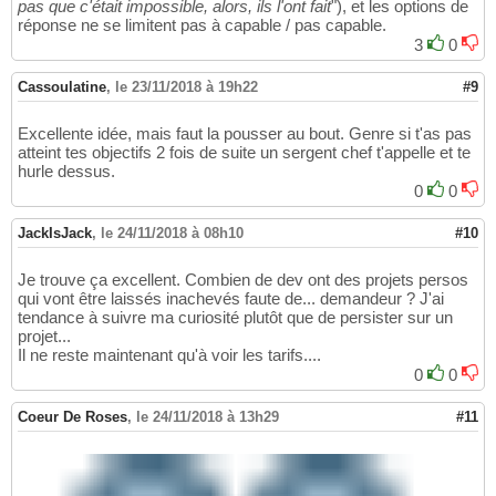
pas que c'était impossible, alors, ils l'ont fait
"), et les options de
réponse ne se limitent pas à capable / pas capable.
3
0
Cassoulatine
,
le 23/11/2018 à 19h22
#9
Excellente idée, mais faut la pousser au bout. Genre si t'as pas
atteint tes objectifs 2 fois de suite un sergent chef t'appelle et te
hurle dessus.
0
0
JackIsJack
,
le 24/11/2018 à 08h10
#10
Je trouve ça excellent. Combien de dev ont des projets persos
qui vont être laissés inachevés faute de... demandeur ? J'ai
tendance à suivre ma curiosité plutôt que de persister sur un
projet...
Il ne reste maintenant qu'à voir les tarifs....
0
0
Coeur De Roses
,
le 24/11/2018 à 13h29
#11