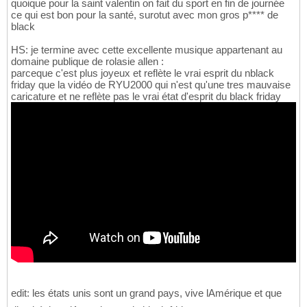
quoique pour la saint valentin on fait du sport en fin de journée
ce qui est bon pour la santé, surotut avec mon gros p**** de
black
HS: je termine avec cette excellente musique appartenant au
domaine publique de rolasie allen :
parceque c'est plus joyeux et reflète le vrai esprit du nblack
friday que la vidéo de RYU2000 qui n'est qu'une tres mauvaise
caricature et ne reflète pas le vrai état d'esprit du black friday
edit: les états unis sont un grand pays, vive lAmérique et que