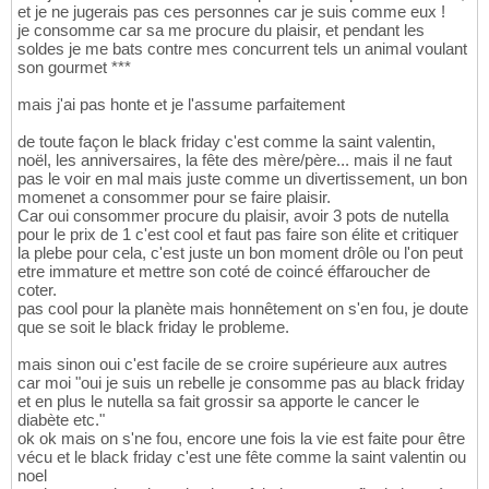
et je ne jugerais pas ces personnes car je suis comme eux !
je consomme car sa me procure du plaisir, et pendant les
soldes je me bats contre mes concurrent tels un animal voulant
son gourmet ***
mais j'ai pas honte et je l'assume parfaitement
de toute façon le black friday c'est comme la saint valentin,
noël, les anniversaires, la fête des mère/père... mais il ne faut
pas le voir en mal mais juste comme un divertissement, un bon
momenet a consommer pour se faire plaisir.
Car oui consommer procure du plaisir, avoir 3 pots de nutella
pour le prix de 1 c'est cool et faut pas faire son élite et critiquer
la plebe pour cela, c'est juste un bon moment drôle ou l'on peut
etre immature et mettre son coté de coincé éffaroucher de
coter.
pas cool pour la planète mais honnêtement on s'en fou, je doute
que se soit le black friday le probleme.
mais sinon oui c'est facile de se croire supérieure aux autres
car moi "oui je suis un rebelle je consomme pas au black friday
et en plus le nutella sa fait grossir sa apporte le cancer le
diabète etc."
ok ok mais on s'ne fou, encore une fois la vie est faite pour être
vécu et le black friday c'est une fête comme la saint valentin ou
noel