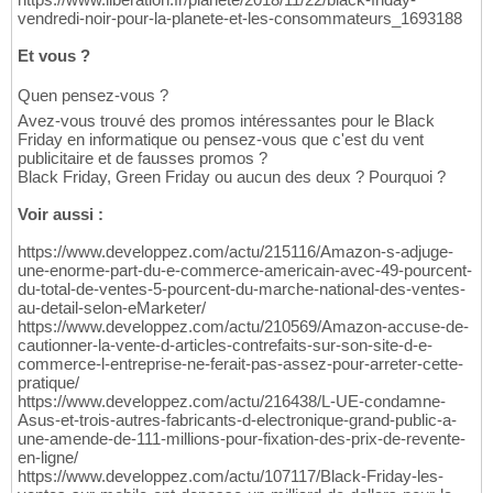
vendredi-noir-pour-la-planete-et-les-consommateurs_1693188
Et vous ?
Quen pensez-vous ?
Avez-vous trouvé des promos intéressantes pour le Black
Friday en informatique ou pensez-vous que c'est du vent
publicitaire et de fausses promos ?
Black Friday, Green Friday ou aucun des deux ? Pourquoi ?
Voir aussi :
https://www.developpez.com/actu/215116/Amazon-s-adjuge-
une-enorme-part-du-e-commerce-americain-avec-49-pourcent-
du-total-de-ventes-5-pourcent-du-marche-national-des-ventes-
au-detail-selon-eMarketer/
https://www.developpez.com/actu/210569/Amazon-accuse-de-
cautionner-la-vente-d-articles-contrefaits-sur-son-site-d-e-
commerce-l-entreprise-ne-ferait-pas-assez-pour-arreter-cette-
pratique/
https://www.developpez.com/actu/216438/L-UE-condamne-
Asus-et-trois-autres-fabricants-d-electronique-grand-public-a-
une-amende-de-111-millions-pour-fixation-des-prix-de-revente-
en-ligne/
https://www.developpez.com/actu/107117/Black-Friday-les-