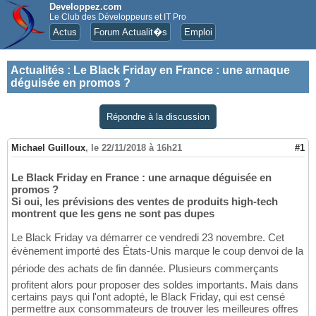
Developpez.com
Le Club des Développeurs et IT Pro
Actus
Forum Actualit�s
Emploi
Actualités
:
Le Black Friday en France : une arnaque
déguisée en promos ?
Répondre à la discussion
Michael Guilloux
,
le 22/11/2018 à 16h21
#1
Le Black Friday en France : une arnaque déguisée en
promos ?
Si oui, les prévisions des ventes de produits high-tech
montrent que les gens ne sont pas dupes
Le Black Friday va démarrer ce vendredi 23 novembre. Cet
évènement importé des États-Unis marque le coup denvoi de la
période des achats de fin dannée. Plusieurs commerçants
profitent alors pour proposer des soldes importants. Mais dans
certains pays qui l'ont adopté, le Black Friday, qui est censé
permettre aux consommateurs de trouver les meilleures offres