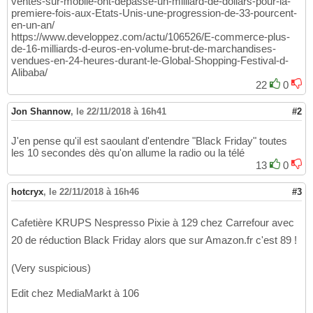
ventes-sur-mobile-ont-depasse-un-milliard-de-dollars-pour-la-
premiere-fois-aux-Etats-Unis-une-progression-de-33-pourcent-
en-un-an/
https://www.developpez.com/actu/106526/E-commerce-plus-
de-16-milliards-d-euros-en-volume-brut-de-marchandises-
vendues-en-24-heures-durant-le-Global-Shopping-Festival-d-
Alibaba/
22
0
Jon Shannow
,
le 22/11/2018 à 16h41
#2
J'en pense qu'il est saoulant d'entendre "Black Friday" toutes
les 10 secondes dès qu'on allume la radio ou la télé
13
0
hotcryx
,
le 22/11/2018 à 16h46
#3
Cafetière KRUPS Nespresso Pixie à 129 chez Carrefour avec
20 de réduction Black Friday alors que sur Amazon.fr c'est 89 !
(Very suspicious)
Edit chez MediaMarkt à 106