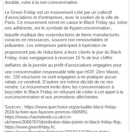
durable, voire à la non-consommation.
Le Green Friday est un mouvement créé par un collectif
d'associations et d'entreprises, avec le soutien de la ville de
Paris. Ce mouvement remet en cause le Black Friday qui, selon
ses adhérents, est le symbole de lhyperconsommation ;
laquelle implique des surproductions de biens manufacturés
voraces en ressources, souvent non renouvelables et
polluantes. Les entreprises participant à lopération ne
proposeront pas de réductions à leurs clients le jour du Black
Friday, mais sengageront à reverser 15 % de leur chiffre
daffaires de la journée au profit d'associations engagées pour
une consommation responsable telle que HOP, Zéro Waste,
etc. 150 structures se sont engagées à ne pratiquer aucun
rabais ce vendredi. D'autres ont même décidé de ne rien
vendre. Le mouvement invite donc les consommateurs à
boycotter le Black Friday en refusant de céder à cet appel à la
surconsommation et aux promotions alléchantes.
Sources : https://www.quechoisir.org/actualite-black-friday-
2018-la-foire-aux-fausses-promos-n60685/,
https://www.channelweb.co.uk/crn-
uk/news/3066767/distribution-data-points-to-black-friday-flop,
https://www.greenfriday.fr/,
https://www.liberation.fr/planete/2018/11/22/black-friday-