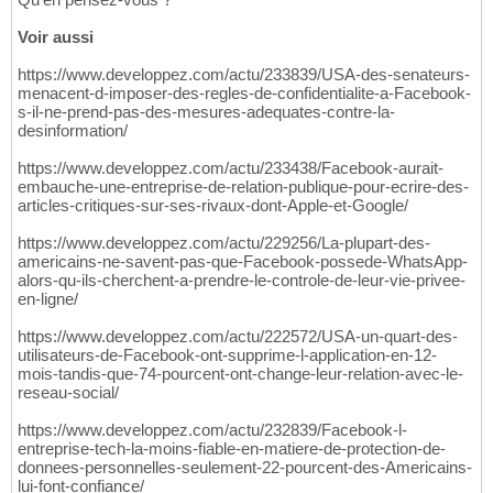
Voir aussi
https://www.developpez.com/actu/233839/USA-des-senateurs-
menacent-d-imposer-des-regles-de-confidentialite-a-Facebook-
s-il-ne-prend-pas-des-mesures-adequates-contre-la-
desinformation/
https://www.developpez.com/actu/233438/Facebook-aurait-
embauche-une-entreprise-de-relation-publique-pour-ecrire-des-
articles-critiques-sur-ses-rivaux-dont-Apple-et-Google/
https://www.developpez.com/actu/229256/La-plupart-des-
americains-ne-savent-pas-que-Facebook-possede-WhatsApp-
alors-qu-ils-cherchent-a-prendre-le-controle-de-leur-vie-privee-
en-ligne/
https://www.developpez.com/actu/222572/USA-un-quart-des-
utilisateurs-de-Facebook-ont-supprime-l-application-en-12-
mois-tandis-que-74-pourcent-ont-change-leur-relation-avec-le-
reseau-social/
https://www.developpez.com/actu/232839/Facebook-l-
entreprise-tech-la-moins-fiable-en-matiere-de-protection-de-
donnees-personnelles-seulement-22-pourcent-des-Americains-
lui-font-confiance/