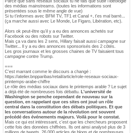
Parce que sans réseaux sociaux tu ne fais que subir l'idéologie
des médias mainstreams. (toutes les informations sont
présentées sous le même angle de vue)
Si tu t'informes avec BFM TV, TF1 et Canal +, t'es mal barré...
(ça marche aussi avec Le Monde, Le Figaro, Libération, etc).
Alors ok peut-être qu'il y a eu des annonces achetés sur
Facebook ou des robots sur Twitter.
Mais ça va dans les 2 sens, Hillary faisait aussi campagne sur
Twitter... Il y a eu des annonces sponsorisés des 2 côtés.
Les gros journaux et les grosses chaines de TV faisaient tous
campagne contre Trump.
===
C'est marrant comme le discours a changé :
https://atelier.bnpparibas/retail/article/role-reseaux-sociaux-
printemps-arabe-chiffre
Le rôle des médias sociaux dans le printemps arable ? Le sujet
a déjà été de nombreuses fois débattu.
L'université de
Washington se penche cependant de nouveau sur la
question, en rappelant que ces sites ont joué un rôle
central dans la constitution des débats politiques. Et que
les conversations autour de la révolution ont souvent
précédé des événements majeurs. Voilà pour le constat.
Mais ce qui est intéressant, c'est que les chercheurs proposent
cette fois des données chiffrées. Ils ont ainsi analysé plus de 3
millions de tweets, 26,000 articles de blogs et de nombreuses