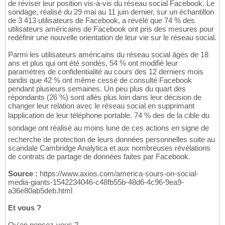
de réviser leur position vis-à-vis du réseau social Facebook. Le
sondage, réalisé du 29 mai au 11 juin dernier, sur un échantillon
de 3 413 utilisateurs de Facebook, a révélé que 74 % des
utilisateurs américains de Facebook ont pris des mesures pour
redéfinir une nouvelle orientation de leur vie sur le réseau social.
Parmi les utilisateurs américains du réseau social âgés de 18
ans et plus qui ont été sondés, 54 % ont modifié leur
paramètres de confidentialité au cours des 12 derniers mois
tandis que 42 % ont même cessé de consulté Facebook
pendant plusieurs semaines. Un peu plus du quart des
répondants (26 %) sont allés plus loin dans leur décision de
changer leur relation avec le réseau social en supprimant
lapplication de leur téléphone portable. 74 % des de la cible du
sondage ont réalisé au moins lune de ces actions en signe de
recherche de protection de leurs données personnelles suite au
scandale Cambridge Analytica et aux nombreuses révélations
de contrats de partage de données faites par Facebook.
Source :
https://www.axios.com/america-sours-on-social-
media-giants-1542234046-c48fb55b-48d6-4c96-9ea9-
a36e80ab5deb.html
Et vous ?
Qu'en pensez-vous ?