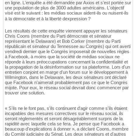
en ligne. L'enquête a été demandée par Axios et s'est portée sur
une population de plus de 3000 adultes américains. L'objectif
visé est le suivant : les médias sociaux aident-ils ou nuisent-ils
à la démocratie et à la liberté dexpression ?
Les résultats de cette enquête viennent appuyer les sénateurs
Chris Coons (membre du Parti démocrate et sénateur
représentant le Delaware) et Bob Corker (membre du Parti
républicain et sénateur du Tennessee au Congrès) qui ont averti
vendredi dernier que le Congrès imposerait de nouvelles règles
à Facebook, à moins que la société de médias sociaux ne
réponde à leurs préoccupations concernant la confidentialité et
la propagation de la désinformation sur sa plateforme. Lors d'un
entretien conjoint en marge d'un forum sur le développement à
Wilmington, dans le Delaware, les deux sénateurs ont déclaré
que Facebook n'aimerait probablement pas ce que le Congrès
mijote. Pour eux, le réseau social devrait donc commencer par
trouver une solution.
« S'ils ne le font pas, s'ils continuent d'agir comme s'ils étaient
incapables des mesures correctives sur le réseau social, ils
seront réglementés et seront désagréablement surpris de la
rapidité avec laquelle cela se fera. Je pense que Facebook a
beaucoup d'explications à donner », a déclaré Coons, membre
du Comité judiciaire du Sénat. Les deux sénateurs et d'autres