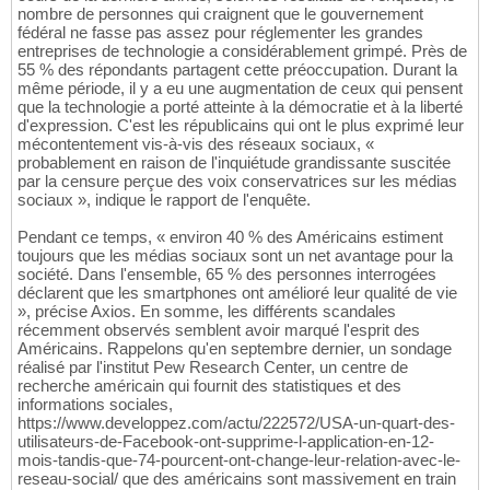
nombre de personnes qui craignent que le gouvernement
fédéral ne fasse pas assez pour réglementer les grandes
entreprises de technologie a considérablement grimpé. Près de
55 % des répondants partagent cette préoccupation. Durant la
même période, il y a eu une augmentation de ceux qui pensent
que la technologie a porté atteinte à la démocratie et à la liberté
d'expression. C'est les républicains qui ont le plus exprimé leur
mécontentement vis-à-vis des réseaux sociaux, «
probablement en raison de l'inquiétude grandissante suscitée
par la censure perçue des voix conservatrices sur les médias
sociaux », indique le rapport de l'enquête.
Pendant ce temps, « environ 40 % des Américains estiment
toujours que les médias sociaux sont un net avantage pour la
société. Dans l'ensemble, 65 % des personnes interrogées
déclarent que les smartphones ont amélioré leur qualité de vie
», précise Axios. En somme, les différents scandales
récemment observés semblent avoir marqué l'esprit des
Américains. Rappelons qu'en septembre dernier, un sondage
réalisé par l'institut Pew Research Center, un centre de
recherche américain qui fournit des statistiques et des
informations sociales,
https://www.developpez.com/actu/222572/USA-un-quart-des-
utilisateurs-de-Facebook-ont-supprime-l-application-en-12-
mois-tandis-que-74-pourcent-ont-change-leur-relation-avec-le-
reseau-social/ que des américains sont massivement en train