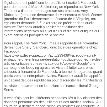
législateurs ont publié une lettre qu'ils ont écrite à Facebook
pour demander à Marc Zuckerberg de répondre au New York
Times et à d'autres reportages sur ses pratiques. Amy
Klobuchar (sénatrice démocrate du Minnesota) et Mark Warner
(membre du Parti démocrate et sénateur de la Virginie), ont
également demandé à Zuckerberg de préciser dans quelle
mesure Facebook aurait pu collecter et diffuser des
informations négatives au sujet d'élus et d'autres critiques qui
examinaient les politiques de la société.
Pour rappel, The New York Times a rapporté le 14 novembre
dernier que Sheryl Sandberg, directrice des opérations chez
Facebook,
https://www.developpez.com/actu/233438/Facebook-aurait-
embauche-une-entreprise-de-relation-publique-pour-ecrire-des-
articles-critiques-sur-ses-rivaux-dont-Apple-et-Google/ une
campagne de lobbying agressive visant à lutter contre les
critiques à l'encontre de Facebook, à tourner le regard du grand
public vers les entreprises rivales. Facebook aurait fait appel à
un cabinet détudes républicain pour discréditer les manifestants
activistes, notamment en les reliant au financier libéral George
Soros.
A cela s'ajoutent les différents scandales liés à la violations des
données personnelles des utilisateurs des médias sociaux. Au
cours de la dernière année, selon les résultats de l'enquête, le