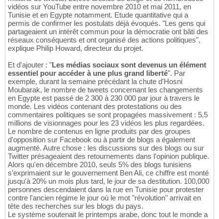
vidéos sur YouTube entre novembre 2010 et mai 2011, en
Tunisie et en Egypte notamment. Etude quantitative qui a
permis de confirmer les postulats déjà évoqués. "Les gens qui
partageaient un intérêt commun pour la démocratie ont bâti des
réseaux conséquents et ont organisé des actions politiques",
explique Philip Howard, directeur du projet.
Et d'ajouter : "
Les médias sociaux sont devenus un élément
essentiel pour accéder à une plus grand liberté
". Par
exemple, durant la semaine précédant la chute d'Hosni
Moubarak, le nombre de tweets concernant les changements
en Egypte est passé de 2 300 à 230 000 par jour à travers le
monde. Les vidéos contenant des protestations ou des
commentaires politiques se sont propagées massivement : 5,5
millions de visionnages pour les 23 vidéos les plus regardées.
Le nombre de contenus en ligne produits par des groupes
d'opposition sur Facebook ou à partir de blogs a également
augmenté. Autre chose : les discussions sur des blogs ou sur
Twitter présageaient des retournements dans l'opinion publique.
Alors qu'en décembre 2010, seuls 5% des blogs tunisiens
s'exprimaient sur le gouvernement Ben Ali, ce chiffre est monté
jusqu'à 20% un mois plus tard, le jour de sa destitution. 100,000
personnes descendaient dans la rue en Tunisie pour protester
contre l'ancien régime le jour où le mot "révolution" arrivait en
tête des recherches sur les blogs du pays.
Le système soutenait le printemps arabe, donc tout le monde a