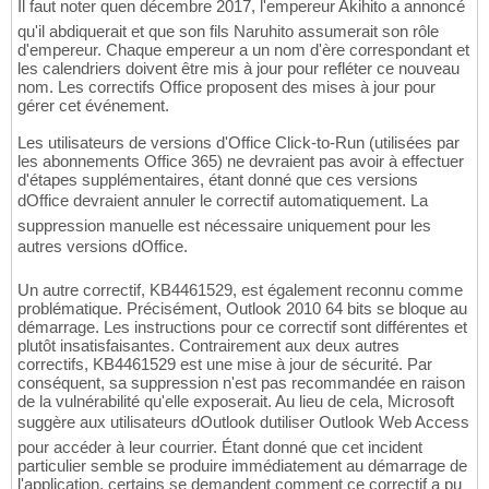
Il faut noter quen décembre 2017, l'empereur Akihito a annoncé
qu'il abdiquerait et que son fils Naruhito assumerait son rôle
d'empereur. Chaque empereur a un nom d'ère correspondant et
les calendriers doivent être mis à jour pour refléter ce nouveau
nom. Les correctifs Office proposent des mises à jour pour
gérer cet événement.
Les utilisateurs de versions d'Office Click-to-Run (utilisées par
les abonnements Office 365) ne devraient pas avoir à effectuer
d'étapes supplémentaires, étant donné que ces versions
dOffice devraient annuler le correctif automatiquement. La
suppression manuelle est nécessaire uniquement pour les
autres versions dOffice.
Un autre correctif, KB4461529, est également reconnu comme
problématique. Précisément, Outlook 2010 64 bits se bloque au
démarrage. Les instructions pour ce correctif sont différentes et
plutôt insatisfaisantes. Contrairement aux deux autres
correctifs, KB4461529 est une mise à jour de sécurité. Par
conséquent, sa suppression n'est pas recommandée en raison
de la vulnérabilité qu'elle exposerait. Au lieu de cela, Microsoft
suggère aux utilisateurs dOutlook dutiliser Outlook Web Access
pour accéder à leur courrier. Étant donné que cet incident
particulier semble se produire immédiatement au démarrage de
l'application, certains se demandent comment ce correctif a pu