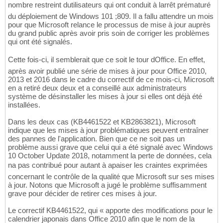
nombre restreint dutilisateurs qui ont conduit à larrêt prématuré
du déploiement de Windows 101 ;809. Il a fallu attendre un mois
pour que Microsoft relance le processus de mise à jour auprès
du grand public après avoir pris soin de corriger les problèmes
qui ont été signalés.
Cette fois-ci, il semblerait que ce soit le tour dOffice. En effet,
après avoir publié une série de mises à jour pour Office 2010,
2013 et 2016 dans le cadre du correctif de ce mois-ci, Microsoft
en a retiré deux deux et a conseillé aux administrateurs
système de désinstaller les mises à jour si elles ont déjà été
installées.
Dans les deux cas (KB4461522 et KB2863821), Microsoft
indique que les mises à jour problématiques peuvent entraîner
des pannes de l'application. Bien que ce ne soit pas un
problème aussi grave que celui qui a été signalé avec Windows
10 October Update 2018, notamment la perte de données, cela
na pas contribué pour autant à apaiser les craintes exprimées
concernant le contrôle de la qualité que Microsoft sur ses mises
à jour. Notons que Microsoft a jugé le problème suffisamment
grave pour décider de retirer ces mises à jour.
Le correctif KB4461522, qui « apporte des modifications pour le
calendrier japonais dans Office 2010 afin que le nom de la