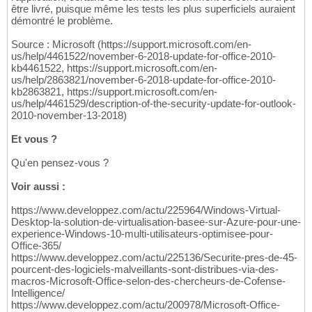
être livré, puisque même les tests les plus superficiels auraient
démontré le problème.
Source : Microsoft (https://support.microsoft.com/en-
us/help/4461522/november-6-2018-update-for-office-2010-
kb4461522, https://support.microsoft.com/en-
us/help/2863821/november-6-2018-update-for-office-2010-
kb2863821, https://support.microsoft.com/en-
us/help/4461529/description-of-the-security-update-for-outlook-
2010-november-13-2018)
Et vous ?
Qu'en pensez-vous ?
Voir aussi :
https://www.developpez.com/actu/225964/Windows-Virtual-
Desktop-la-solution-de-virtualisation-basee-sur-Azure-pour-une-
experience-Windows-10-multi-utilisateurs-optimisee-pour-
Office-365/
https://www.developpez.com/actu/225136/Securite-pres-de-45-
pourcent-des-logiciels-malveillants-sont-distribues-via-des-
macros-Microsoft-Office-selon-des-chercheurs-de-Cofense-
Intelligence/
https://www.developpez.com/actu/200978/Microsoft-Office-