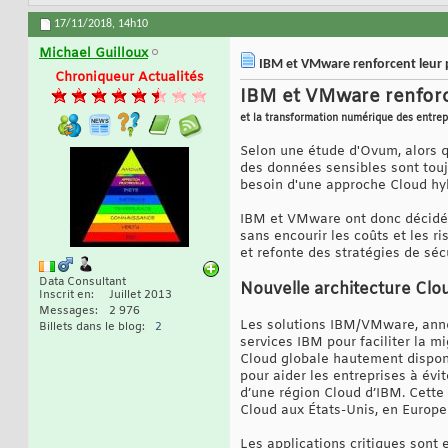
17/11/2018,
14h10
Michael Guilloux
IBM et VMware renforcent leur p
Chroniqueur Actualités
IBM et VMware renforce
et la transformation numérique des entrep
Selon une étude d'Ovum, alors q
des données sensibles sont touj
besoin d'une approche Cloud hyb
IBM et VMware ont donc décidé d
sans encourir les coûts et les r
et refonte des stratégies de sécu
Data Consultant
Nouvelle architecture Clo
Inscrit en
Juillet 2013
Messages
2 976
Les solutions IBM/VMware, anno
Billets dans le blog
2
services IBM pour faciliter la 
Cloud globale hautement dispon
pour aider les entreprises à évi
d’une région Cloud d’IBM. Cette
Cloud aux États-Unis, en Europe
Les applications critiques sont e