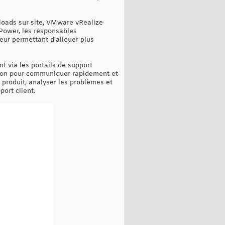
loads sur site, VMware vRealize
Power, les responsables
leur permettant d'allouer plus
 via les portails de support
tson pour communiquer rapidement et
 produit, analyser les problèmes et
ort client.