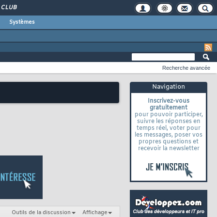
CLUB
Systèmes
Recherche avancée
Navigation
Inscrivez-vous
gratuitement
pour pouvoir participer,
suivre les réponses en
temps réel, voter pour
les messages, poser vos
propres questions et
recevoir la newsletter
Outils de la discussion
Affichage