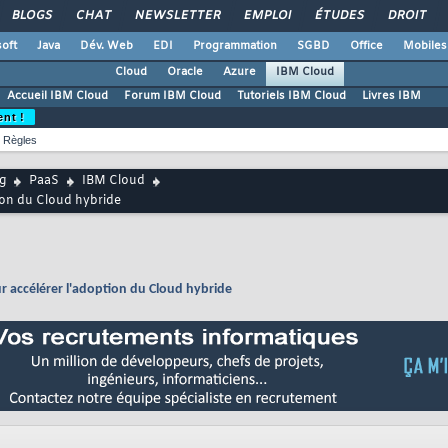
BLOGS
CHAT
NEWSLETTER
EMPLOI
ÉTUDES
DROIT
oft
Java
Dév. Web
EDI
Programmation
SGBD
Office
Mobiles
Cloud
Oracle
Azure
IBM Cloud
Accueil IBM Cloud
Forum IBM Cloud
Tutoriels IBM Cloud
Livres IBM
ent !
Règles
g
PaaS
IBM Cloud
ion du Cloud hybride
r accélérer l'adoption du Cloud hybride