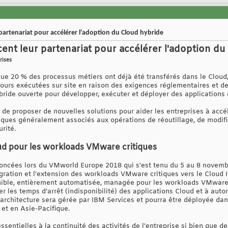
artenariat pour accélérer l'adoption du Cloud hybride
nt leur partenariat pour accélérer l'adoption du
rises
ue 20 % des processus métiers ont déjà été transférés dans le Cloud,
ours exécutées sur site en raison des exigences réglementaires et d
ride ouverte pour développer, exécuter et déployer des applications
e proposer de nouvelles solutions pour aider les entreprises à accél
isques généralement associés aux opérations de réoutillage, de modifi
rité.
ud pour les workloads VMware critiques
ncées lors du VMworld Europe 2018 qui s'est tenu du 5 au 8 novembre
migration et l'extension des workloads VMware critiques vers le Cloud
ible, entièrement automatisée, managée pour les workloads VMware c
ter les temps d’arrêt (indisponibilité) des applications Cloud et à au
 architecture sera gérée par IBM Services et pourra être déployée dan
 et en Asie-Pacifique.
ssentielles à la continuité des activités de l’entreprise si bien que d