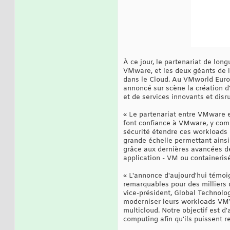
À ce jour, le partenariat de lo
VMware, et les deux géants de la
dans le Cloud. Au VMworld Europ
annoncé sur scène la création d
et de services innovants et disru
« Le partenariat entre VMware e
font confiance à VMware, y comp
sécurité étendre ces workloads 
grande échelle permettant ainsi
grâce aux dernières avancées de
application - VM ou containerisée
« L'annonce d'aujourd'hui témo
remarquables pour des milliers d
vice-président, Global Technolog
moderniser leurs workloads VMW
multicloud. Notre objectif est d
computing afin qu'ils puissent re