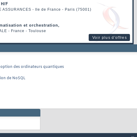
 H/F
E ASSURANCES
- Ile de France - Paris (75001)
matisation et orchestration,
ALE
- France - Toulouse
Voir plus d'offres
doption des ordinateurs quantiques
ption de NoSQL