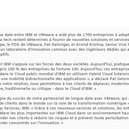
ngue date entre IBM et VMware a aidé plus de 1700 entreprises à adopt
 tech restent déterminés à fournir de nouvelles solutions et services
e, le PDG de VMware, Pat Gelsinger, et Arvind Krishna, Senior Vice P
'un laboratoire d'innovation commun avec des ingénieurs dédiés qui 
ptifs.
t IBM s'appuie sur les forces des deux sociétés. Aujourd'hui, pratiqu
ris 100 % des entreprises du Fortune 100. Aujourd'hui, ces entrepris
dans le Cloud public mondial d'IBM en utilisant Hybrid Cloud Extensi
 une mobilité bidirectionnelle des applications », a déclaré Pat Gels
 notre relation, nous permettons à nos clients de déplacer, modernise
, traditionnelle ou critique - dans le Cloud d'IBM. »
igne du succès de notre partenariat de longue date avec VMware, qui
e clients dans le monde sur la voie de la transformation numérique »,
y Services, IBM. « Grâce à ces nouveaux services et solutions, les en
are les plus importantes sur IBM Cloud dans un environnement haut
'aider nos clients à réduire les risques et à prévenir toute perturbat
ster concentrés sur l'innovation. »