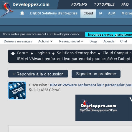
FORUMS
TUTORIELS
FAQ
DI/DSI Solutions d'entreprise
Cloud
IA
ALM
Micros
Vous n'êtes pas encore inscrit sur Developpez.com ?
Inscrivez-vous gratuitem
Derniers messages
Actions
Réseau social
Blogs
Agenda
Chat
Forum
Logiciels
Solutions d'entreprise
Cloud Computin
IBM et VMware renforcent leur partenariat pour accélérer l'adopt
+
Signaler un problème
Répondre à la discussion
Discussion :
IBM et VMware renforcent leur partenariat pou
Sujet :
IBM Cloud