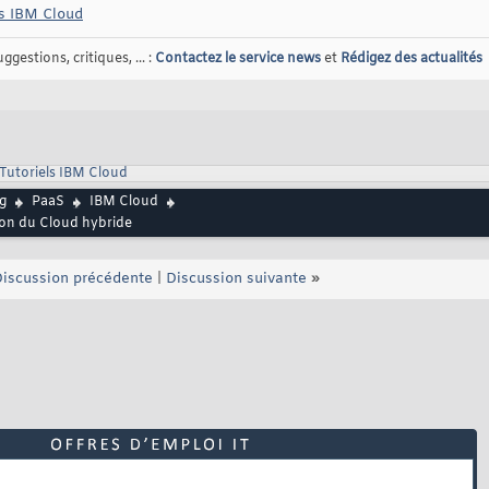
es IBM Cloud
gestions, critiques, ... :
Contactez le service news
et
Rédigez des actualités
Tutoriels IBM Cloud
g
PaaS
IBM Cloud
ion du Cloud hybride
iscussion précédente
|
Discussion suivante
»