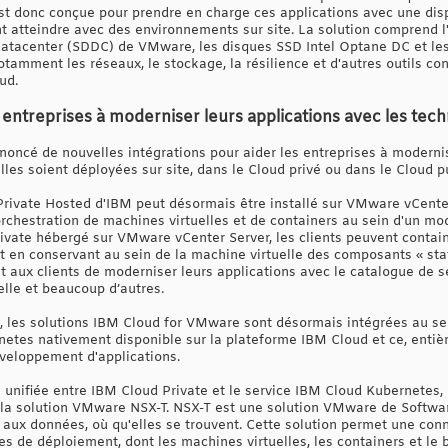
st donc conçue pour prendre en charge ces applications avec une dispo
 atteindre avec des environnements sur site. La solution comprend l'
atacenter (SDDC) de VMware, les disques SSD Intel Optane DC et les 
otamment les réseaux, le stockage, la résilience et d'autres outils con
ud.
s entreprises à moderniser leurs applications avec les tec
oncé de nouvelles intégrations pour aider les entreprises à modernis
lles soient déployées sur site, dans le Cloud privé ou dans le Cloud pu
ivate Hosted d'IBM peut désormais être installé sur VMware vCenter
'orchestration de machines virtuelles et de containers au sein d'un m
ivate hébergé sur VMware vCenter Server, les clients peuvent contain
ut en conservant au sein de la machine virtuelle des composants « sta
aux clients de moderniser leurs applications avec le catalogue de se
ielle et beaucoup d’autres.
, les solutions IBM Cloud for VMware sont désormais intégrées au se
etes nativement disponible sur la plateforme IBM Cloud et ce, entièr
éveloppement d'applications.
 unifiée entre IBM Cloud Private et le service IBM Cloud Kubernetes, 
e la solution VMware NSX-T. NSX-T est une solution VMware de Softwa
t aux données, où qu'elles se trouvent. Cette solution permet une con
 de déploiement, dont les machines virtuelles, les containers et le b